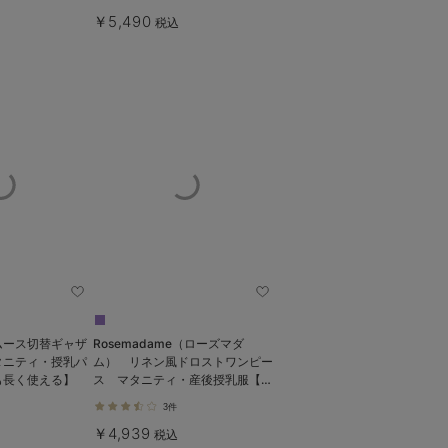
￥5,490
税込
ムース切替ギャザ
Rosemadame（ローズマダ
タニティ・授乳パ
ム） リネン風ドロストワンピー
も長く使える】
ス マタニティ・産後授乳服【出
産後も長く使える】
3件
￥4,939
税込