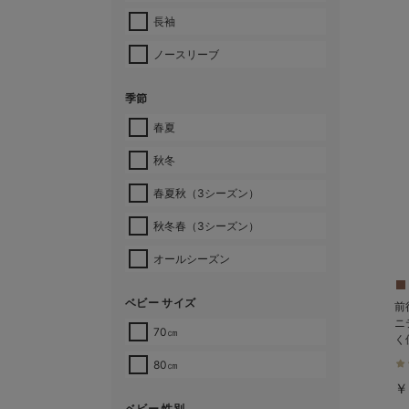
長袖
ノースリーブ
季節
春夏
秋冬
春夏秋（3シーズン）
秋冬春（3シーズン）
オールシーズン
ベビー サイズ
前
ニ
70㎝
く
80㎝
￥
ベビー 性別