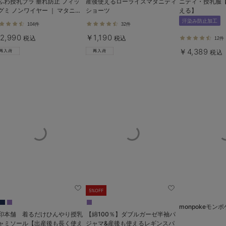
ふわ授乳ブラ 垂れ防止 フィッ
産後使えるローライズマタニティ
ニティ・授乳服
グミ ノンワイヤー ｜ マタニテ
ショーツ
える】
・授乳ブラ
汗染み防止加工
104件
32件
2,990
￥1,190
税込
税込
12件
￥4,389
税込
5%OFF
monpokeモン
印本舗 着るだけひんやり授乳
【綿100％】ダブルガーゼ半袖パ
ャミソール【出産後も長く使え
ジャマ&産後も使えるレギンスパ