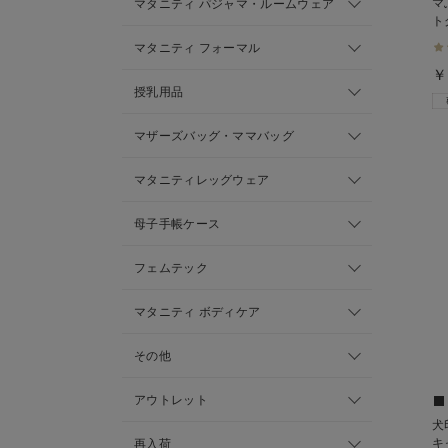
マ
マタニティ パジャマ・ルームウェア
ト
ィ
マタニティ フォーマル
￥
授乳用品
マザーズバッグ・ママバッグ
マタニティレッグウェア
母子手帳ケース
フェムテック
マタニティ ボディケア
その他
アウトレット
犬
キ
再入荷