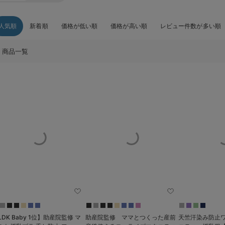
人気順
新着順
価格が低い順
価格が高い順
レビュー件数が多い順
商品一覧
LDK Baby 1位】助産院監修 マ
助産院監修 ママとつくった産前
天竺汗染み防止