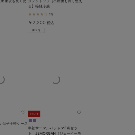
【出産後も長く使
タンクトップ【出産後も長く使え
る】接触冷感
2件
￥2,200
税込
5%OFF
ポケ母子手帳ケース
半袖サーマルパジャマ3点セッ
ト JEMORGAN（ジェーイーモ