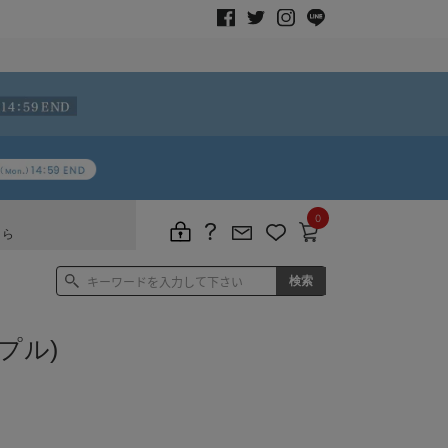
0
ちら
プル)