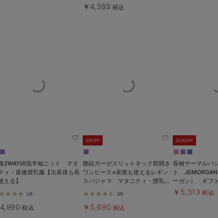
￥4,389
税込
5%OFF
30%OFF
後2WAY綿混半袖ニット マタ
接結ガーゼスリットネック前開き
長袖サーマルパ
ティ・産後授乳服【出産後も長
ワンピース×産後も使えるレギン
ト JEMORG
使える】
スパジャマ マタニティ・授乳パ
ーガン） ギフ
ジャマ
産後【出産後も
￥5,313
税込
1件
3件
4,990
￥5,690
税込
税込