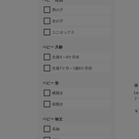
男の子
女の子
ユニセックス
ベビー 月齢
生後4～6ケ月頃
生後7ケ月～1歳6ケ月頃
ベビー 形
L
横開き
ド
前開き
￥
ベビー 袖丈
長袖