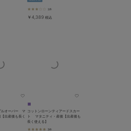
1件
￥4,389
税込
プルオーバー マ
コットンローンティアードスカー
服【出産後も長く
ト マタニティ・産後【出産後も
長く使える】
3件