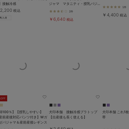
】接触冷感
ジャマ マタニティ・授乳パジャ
1件
マ【出産後も長く使える】
2,200
税込
2件
￥4,400
税込
￥6,640
税込
%OFF
綿100％】【授乳しやすい】
犬印本舗 接触冷感ブラトップ
犬印本舗 これ1
産前産後対応パンツ付き】Wガ
【出産後も長く使える】
帯
ゼパジャマ＆産前産後レギンス
￥2,640