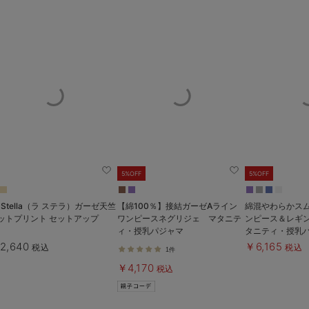
5%OFF
5%OFF
a Stella（ラ ステラ）ガーゼ天竺
【綿100％】接結ガーゼAライン
綿混やわらかス
ットプリント セットアップ
ワンピースネグリジェ マタニテ
ンピース＆レギ
ィ・授乳パジャマ
タニティ・授乳
も長く使える】
2,640
￥6,165
税込
税込
1件
￥4,170
税込