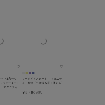
ジャマ3点セッ
マーメイドスカート マタニテ
AN（ジェーイーモ
ィ・産後【出産後も長く使える】
ト マタニティ・
長く使える】
￥5,490
税込