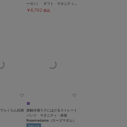
ーガン） ギフト マタニティ・
産後【出産後も長く使える】
￥6,792
税込
枚でらくちん妊婦
接触冷感ラクにはけるストレート
パンツ マタニティ・産後
Rosemadame（ローズマダム）
接触冷感