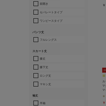
前開き
￥
セパレートタイプ
ワンピースタイプ
パンツ丈
フルレングス
スカート丈
膝丈
膝下丈
5
ロング丈
カ
マキシ丈
マ
マ
イ
袖丈
￥
半袖