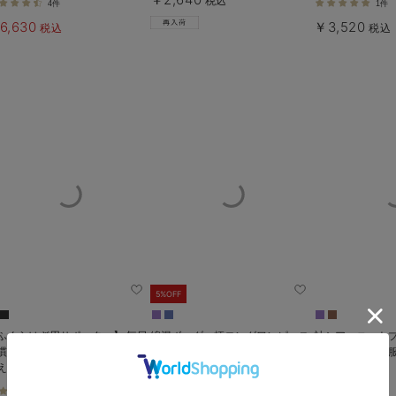
税込
4件
1件
6,630
￥3,520
税込
税込
5%OFF
ふくらはぎ用サポーター】 毎日
綿混ボーダー柄ロングワンピース
袖シアーニット
慣 ふくらはぎ用【出産後も長く
パジャマ マタニティ・授乳パジ
タニティ・授乳
える】
ャマ【出産後も長く使える】
使える】
fairy（フェアリー）
￥4,075
税込
1件
4件