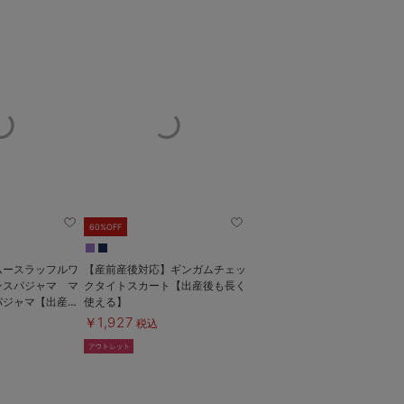
60%OFF
ムースラッフルワ
【産前産後対応】ギンガムチェッ
ンスパジャマ マ
クタイトスカート【出産後も長く
パジャマ【出産後
使える】
￥1,927
税込