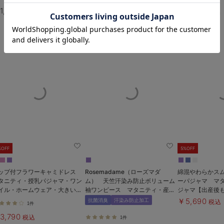
お気に入り商品を確認する
1,628
￥4,990
税込
税込
%OFF
5%OFF
ップ付フラワーキャミドレス
Rosemadame（ローズマダ
綿混やわらかス
タニティ・授乳パジャマ・ワン
ム） 天竺汗染み防止ボリューム
ーパジャマ マ
イル・ホームウェア・大きいサ
袖ワンピース マタニティ・産後
ジャマ【出産後
ズ
授乳服【出産後も長く使える】
￥5,690
抗菌消臭
汗染み防止加工
税込
1件
3,790
税込
1件