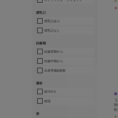
￥
授乳口
授乳口あり
授乳口なし
妊娠期
妊娠初期から
妊娠中期から
出産準備&後期
素材
綿100％
【
綿混
習
使
形