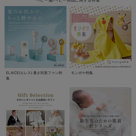
ベビー服/ベビー用品に関する特集
ELAiCE(エレス) 暑さ対策ファン特
モンポケ特集
集