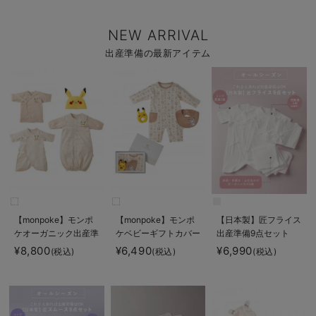
NEW ARRIVAL
出産準備の最新アイテム
【monpoke】モンポ
【monpoke】モンポ
【日本製】匠フライス
ケオーガニック出産準
ケベビーギフトカバー
出産準備9点セット
備セット
オール3点セット
¥8,800
¥6,490
¥6,990
(税込)
(税込)
(税込)