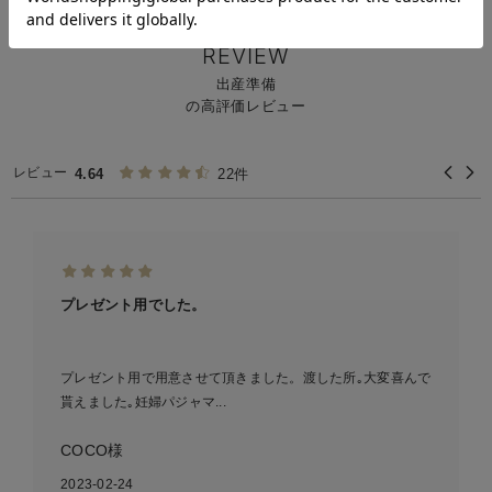
ベビー用品TOP
ベビー全商品
新生児服
出産準備
＞
＞
＞
REVIEW
出産準備
の高評価レビュー
レビュー
4.64
22件
プレゼント用でした。
プレゼント用で用意させて頂きました。渡した所｡大変喜んで
貰えました｡妊婦パジャマ...
COCO様
2023-02-24