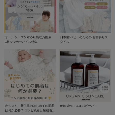
オールシーズン対応可能な万能素
日本製!ベビーのための お宮参りス
材! シンカーパイル特集
タイル
赤ちゃん、新生児のはじめての肌着
erbaviva（エルバビーバ）
は何が必要？ コンビ肌着と短肌着
の使い方