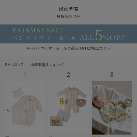
コンビ肌着・新生児/ベビー肌着
ベビー ワンピース
ベビー袴
ベビー ブランケット・タオルケット
子育て便利家電
抱っこ紐
夏のお役立ちベビーウェア
【アウトレット】トップス・授乳トップス
透け防止
再入荷｜アウター
トップス
【37周年祭セール】4
【〜10℃】3月中旬
涼しくて可愛い「ワン
デニム
きれいめトップス派
マタニティインナー
【オフィスカジュアル
パンツタイプ
【フォーマル】ボトム
【ベビー】半袖
2WAYオール
Aライン ・フレアワ
〜5,000円（税込）
綿混素材
赤ちゃんへ使うもの
【冬のあったか特集】
出産準備
ツーウェイオール・2WAYオール（新生児）
ベビー パンツ
おくるみ（新生児）
プレイマット・ベビー マット
ベビーケープ
シンカーパイル特集
【アウトレット】ボトムス
見えてもカワイイ
パンツ
レギンス
きれいめスカート派
ベビー
【フォーマル】トップ
【ベビー】グッズ
コンビ肌着
Iライン ・タイトシ
〜10,000円（税込）
腹巻・ひざ上パンツ
産後に使うグッズ
【冬のあったか特集】
対象商品 7件
ベビー ブルマ
ベビー 雑貨 小物
ベビーの動物なりきり特集
【アウトレット】パジャマ
コットン素材
スカート
オフィス
きれいめ美脚パンツ派
短肌着
快適ウェア10%OFF
ジャンパースカート/
10,001円（税込）〜
保温&リカバリー
【冬のあったか特集】
ベビー スカート
ベビー安全グッズ
ベビー 夏のお役立ちグッズ特集
【アウトレット】インナー
冷房対策
パジャマ
ツィード派
セット
ワーク・オフィス
女の子におススメのギ
レギンス・タイツ
→パジャマサマーセール全品5%OFF!詳細はコチラ
ベビートップス
ベビーおもちゃ
【素材別】ベビーロンパース特集
【アウトレット】ベビー
接触冷感素材
インナー
MAX55%OFF ブラッ
王道シンプル派
カジュアル
男の子におススメのギ
カップ付きインナー
RANKING
出産準備ランキング
ベビー アウター
メモリアルグッズ
袴ロンパース特集
Tシャツブラ
雑貨
セットアップ派
フォーマル / オケー
定番ギフト
あったか度◎
1
2
3
ベビー セットアップ
授乳・調乳・お食事
ブラトップ
ベビー
あったかアイテム｜ベ
もらって嬉しいギフト
裏起毛素材
スタイ・よだれかけ（新生児・ベビー）
哺乳瓶
親子セット
かわいくておもしろい
ベビー帽子（新生児・乳児）
赤ちゃん 洗剤・洗濯用品・お掃除
快適機能ウェア特集 トップス
何枚あっても嬉しいア
新生児スリーパー・ベビーパジャマ
赤ちゃん お風呂・ベビースキンケア
快適機能ウェア特集 ボトムス
長く使えるアイテム
おむつ関連グッズ
快適機能ウェア特集 パジャマ
ベビーシューズ・ファーストシューズ・ベビー靴下
お部屋映えアイテム