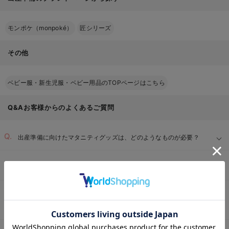
モンポケ（monpoké）
匠シリーズ
その他
ベビー服・新生児服・ベビー用品のTOPページはこちら
Q&Aお客様からのよくあるご質問
出産準備に向けたマタニティグッズは、どのようなものが必要？
出産に向けた入院時に必要な持ち物は？
退院後、赤ちゃんを迎えるにあたって最低限必要なベビー服・肌着
お気に入り商品を確認する
は？