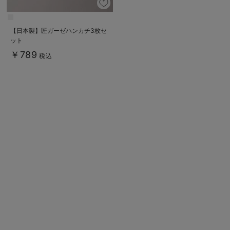
【日本製】匠ガーゼハンカチ3枚セ
ット
￥789
税込