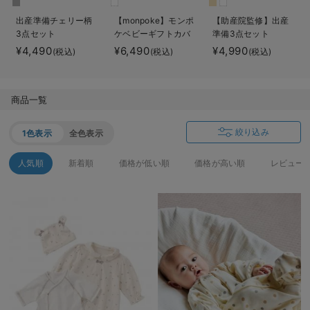
ベビー リュック
erbaviva（エルバビーバ）
出産準備チェリー柄
【monpoke】モンポ
【助産院監修】出産
3点セット
ケベビーギフトカバ
準備3点セット
ベビー 小物
安心の日本製。先輩ママが買ってよかった！本当に必要な出産準備品
ーオール3点セット
¥4,490
¥6,490
¥4,990
(税込)
(税込)
(税込)
ハレの日に着るANGELIEBEのセレモニー
買って正解！高評価レビューアイテム
商品一覧
冬に可愛いニットがお得！
絞り込み
1色表示
全色表示
親子コーデ｜ママとベビーにおすすめ！
人気順
新着順
価格が低い順
価格が高い順
レビュー
便利な育児家電
Gift Selection 出産祝い
ロンパースはいつからいつまで使う？選ぶポイントも解説！
保育園・入園準備特集
ファルスカ