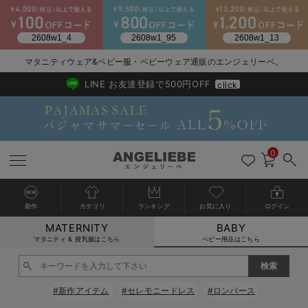
2026/NewArrival
送料495円(一部地域を除く) 7,700円以上で送料無料
マタニティウェア&ベビー服・ベビーウェア通販のエンジェリーベ。
LINE お友達登録で500円OFF
click
0
新作
カテゴリ
ランキング
お気に入り
ログイン
MATERNITY
BABY
戻る
戻る
戻る
戻る
戻る
戻る
戻る
戻る
戻る
戻る
戻る
戻る
戻る
戻る
戻る
戻る
戻る
戻る
戻る
戻る
戻る
戻る
戻る
戻る
戻る
戻る
戻る
戻る
戻る
戻る
戻る
カートに入れる
マタニティ & 授乳服はこちら
ベビー用品はこちら
新生児服全て
ベビー服全て
シーズンアイテム全て
ベビー・新生児 寝具全て
ベビー 雑貨全て
お出かけグッズ全て
ベビー｜季節の特集全て
アウトレット全て
特集全て
再入荷全て
送料無料アイテム全て
ブラキャミ おまとめ
【37周年祭セール】
気温差別オススメアイ
マタニティウェア お
こだわりの履き心地！
出産準備応援割全て
春のマタニティワンピ
Gift Selection 
冬の冷え対策インナー
入院準備の持ち物チェ
冬のあったか特集全て
閉じる
出産準備
ロンパース・カバーオール
甚平・浴衣
ベビーベッド・布団 （ベビー・新生児）
ベビーカー
猛暑からベビーを守るひんやりグッズ
【アウトレット】ワンピース
抗菌防臭加工
再入荷｜インナー
ベビーチェア（ハイローチェア）・ベビーラック
ワンピース
【37周年祭セール】2
【15℃】3月下旬～
動きやすく着回しでき
強撚スムース(コスパ
【おまとめ割】パジャ
カジュアル
ジャケット派
マタニティパジャマ
【オフィスカジュアル
レギンスタイプ
【フォーマル】ワンピ
【ベビー】長袖
ハンカチ
快適ウェア10%OFF
セットアップ・ レイ
〜3,000円（税込）
薄くてあったか
入院してすぐ使うグッ
【冬のあったか特集】
#新作アイテム
#セレモニードレス
#ロンパース