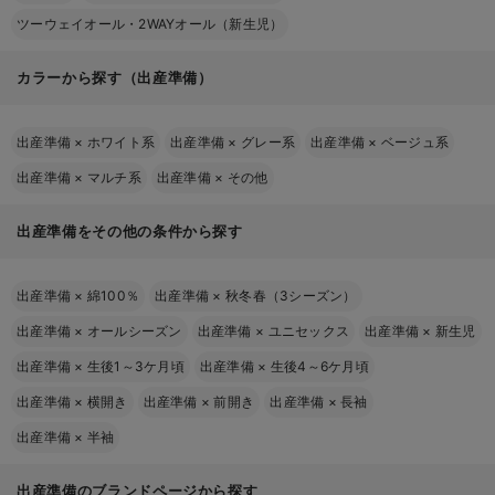
ツーウェイオール・2WAYオール（新生児）
カラーから探す（出産準備）
出産準備
×
ホワイト系
出産準備
×
グレー系
出産準備
×
ベージュ系
出産準備
×
マルチ系
出産準備
×
その他
出産準備をその他の条件から探す
出産準備
×
綿100％
出産準備
×
秋冬春（3シーズン）
出産準備
×
オールシーズン
出産準備
×
ユニセックス
出産準備
×
新生児
出産準備
×
生後1～3ケ月頃
出産準備
×
生後4～6ケ月頃
出産準備
×
横開き
出産準備
×
前開き
出産準備
×
長袖
出産準備
×
半袖
出産準備のブランドページから探す