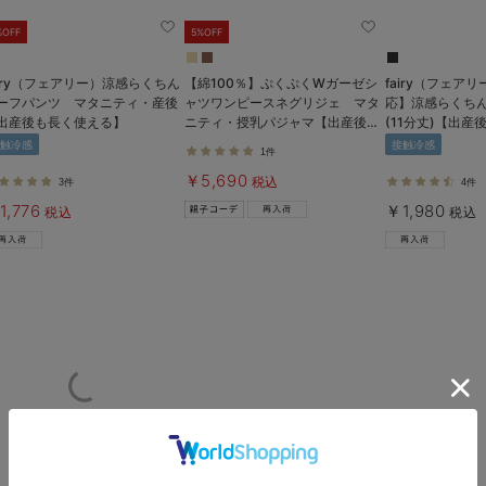
%OFF
5%OFF
airy（フェアリー）涼感らくちん
【綿100％】ぷくぷくWガーゼシ
fairy（フェア
ーフパンツ マタニティ・産後
ャツワンピースネグリジェ マタ
応】涼感らくちん
出産後も長く使える】
ニティ・授乳パジャマ【出産後も
(11分丈)【出
長く着られる】
触冷感
接触冷感
1件
￥5,690
税込
3件
4件
1,776
￥1,980
税込
税込