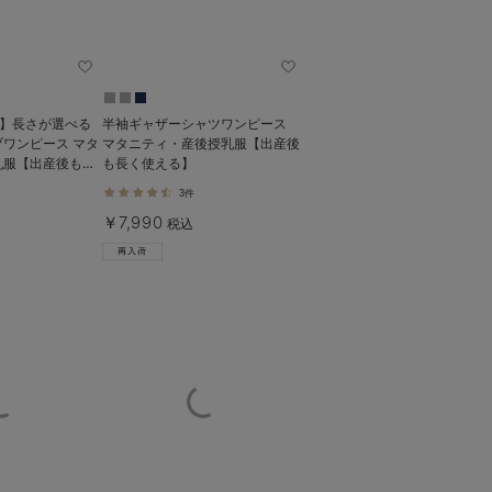
%】長さが選べる
半袖ギャザーシャツワンピース
ワンピース マタ
マタニティ・産後授乳服【出産後
乳服【出産後も長
も長く使える】
3件
￥7,990
税込