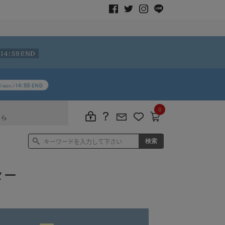
0
ちら
ター