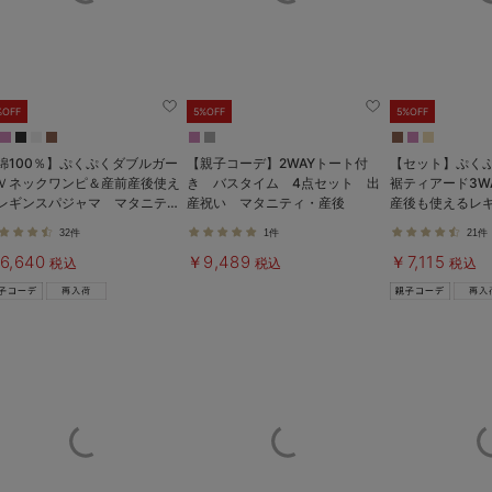
%OFF
5%OFF
5%OFF
綿100％】ぷくぷくダブルガー
【親子コーデ】2WAYトート付
【セット】ぷく
Ｖネックワンピ＆産前産後使え
き バスタイム 4点セット 出
裾ティアード3W
レギンスパジャマ マタニテ
産祝い マタニティ・産後
産後も使えるレ
・授乳パジャマ【親子コーデ
マタニティ・授
32件
1件
21件
】
6,640
￥9,489
￥7,115
税込
税込
税込