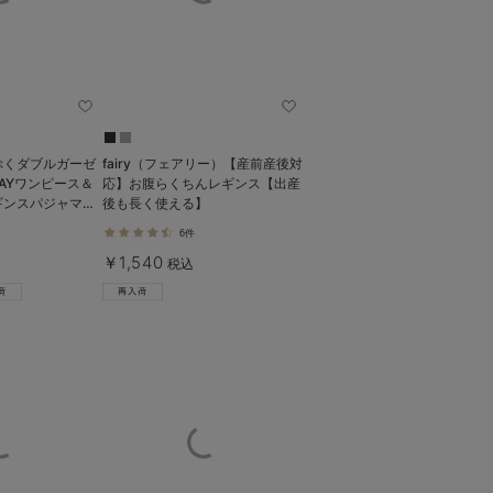
ぷくダブルガーゼ
fairy（フェアリー）【産前産後対
AYワンピース＆
応】お腹らくちんレギンス【出産
ギンスパジャマ
後も長く使える】
乳パジャマ
6件
￥1,540
税込