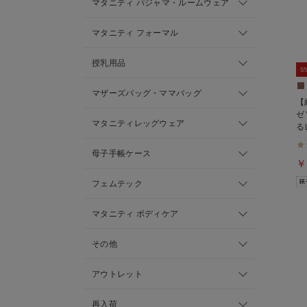
マタニティ パジャマ・ルームウェア
マタニティ フォーマル
授乳用品
5
マザーズバッグ・ママバッグ
【
ゼ
マタニティレッグウェア
る
ィ
可
母子手帳ケース
￥
フェムテック
マタニティ ボディケア
その他
アウトレット
再入荷