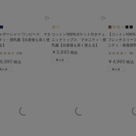
ャザーシャツ ワンピース マタ
コットン100%ポケット付きチュ
【コットン100
ティ・授乳服【出産後も長く使
ニックトップス マタニティ・授
フレンチスリーブ
る】
乳服【出産後も長く使える】
ニティ・産後授
く使える】
￥3,990
税込
17件
7件
6,990
￥4,990
税込
税込