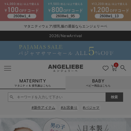
マタニティウェア/授乳服の通販ならエンジェリーベ
2026/NewArrival
送料495円(一部地域を除く) 7,700円以上で送料無料
LINE お友達登録で500円OFF
click
0
MATERNITY
BABY
マタニティ & 授乳服はこちら
ベビー用品はこちら
戻る
戻る
戻る
戻る
戻る
戻る
戻る
戻る
戻る
戻る
戻る
戻る
戻る
戻る
戻る
戻る
戻る
戻る
戻る
戻る
戻る
戻る
戻る
戻る
戻る
戻る
戻る
戻る
戻る
戻る
戻る
#新作アイテム
#お宮参り
#パジャマ
マタニティウェア全て
マタニティ 下着・インナー全て
授乳服全て
マタニティ フォーマル全て
授乳用品全て
マタニティレッグウェア全て
マタニティ ボディケア全て
アウトレット全て
特集全て
再入荷全て
送料無料アイテム全て
ブラキャミ おまとめ
【37周年祭セール】
気温差別オススメアイ
マタニティウェア お
こだわりの履き心地！
出産準備応援割全て
春のマタニティワンピ
Gift Selection 
冬の冷え対策インナー
入院準備の持ち物チェ
冬のあったか特集全て
マタニティ ワンピース
授乳ワンピース
マタニティ スーツ
妊婦用 抱き枕・授乳クッション
マタニティストッキング・タイツ
妊娠線クリーム
【アウトレット】ワンピース
抗菌防臭加工
再入荷｜インナー
授乳ブラ・マタニティブラ（マタニティインナー・産後用品）
ワンピース
【37周年祭セール】2
【15℃】3月下旬～
動きやすく着回しでき
強撚スムース(コスパ
【おまとめ割】パジャ
カジュアル
ジャケット派
マタニティパジャマ
【オフィスカジュアル
レギンスタイプ
【フォーマル】ワンピ
【ベビー】長袖
ハンカチ
快適ウェア10%OFF
セットアップ・ レイ
〜3,000円（税込）
薄くてあったか
入院してすぐ使うグッ
【冬のあったか特集】