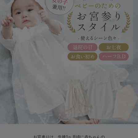
マタニティ パンツ
マタニティ ショーツ
授乳トップス
マタニティ オフィス 通勤服
授乳 ケープ
マタニティレギンス
【アウトレット】トップス・授乳トップス
透け防止
再入荷｜アウター
トップス
【37周年祭セール】4
【〜10℃】3月中旬
涼しくて可愛い「ワン
デニム
きれいめトップス派
マタニティインナー
【オフィスカジュアル
パンツタイプ
【フォーマル】ボトム
【ベビー】半袖
2WAYオール
Aライン ・フレアワ
〜5,000円（税込）
綿混素材
赤ちゃんへ使うもの
【冬のあったか特集】
マタニティ スカート
妊婦帯・腹帯・産前ガードル
マタニティ ドレス（結婚式・お呼ばれ）
【アウトレット】ボトムス
見えてもカワイイ
パンツ
レギンス
きれいめスカート派
ベビー
【フォーマル】トップ
【ベビー】グッズ
コンビ肌着
Iライン ・タイトシ
〜10,000円（税込）
腹巻・ひざ上パンツ
産後に使うグッズ
【冬のあったか特集】
マタニティ トップス
マタニティ 授乳 キャミソール
マタニティ フォーマル パンツ・ボトムス
【アウトレット】パジャマ
コットン素材
スカート
オフィス
きれいめ美脚パンツ派
短肌着
快適ウェア10%OFF
ジャンパースカート/
10,001円（税込）〜
保温&リカバリー
【冬のあったか特集】
マタニティ アウター（コート）・ママコート
産褥ショーツ
【アウトレット】インナー
冷房対策
パジャマ
ツィード派
セット
ワーク・オフィス
女の子におススメのギ
レギンス・タイツ
骨盤・マタニティベルト （妊娠中・産後）
【アウトレット】ベビー
接触冷感素材
インナー
MAX55%OFF ブラッ
王道シンプル派
カジュアル
男の子におススメのギ
カップ付きインナー
産後 ガードル インナー
Tシャツブラ
雑貨
セットアップ派
フォーマル / オケー
定番ギフト
あったか度◎
マタニティ 腹巻き
ブラトップ
ベビー
あったかアイテム｜ベ
もらって嬉しいギフト
裏起毛素材
親子セット
かわいくておもしろい
快適機能ウェア特集 トップス
何枚あっても嬉しいア
快適機能ウェア特集 ボトムス
長く使えるアイテム
快適機能ウェア特集 パジャマ
お部屋映えアイテム
お宮参りは、生後1ヶ月頃に赤ちゃんの