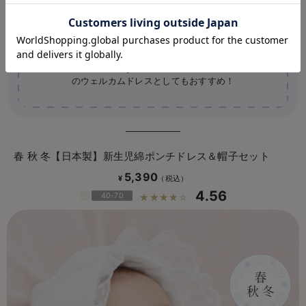
ソフトな肌触りで吸湿と通気性に優れたやや厚めのスムー
ス素材はシーズンを問わず年間で着られます。シンプルデ
ザインの「純白の2wayドレスとフードのセット」退院時
のウェルカムドレスとしてもおすすめ！
春 秋 冬【日本製】新生児綿ポンチドレス＆帽子セット
5,390
¥
4.56
40-70
☆☆☆☆☆