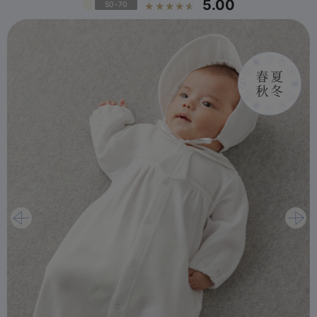
5.00
50-70
☆☆☆☆☆