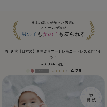
日本の職人が作った伝統の
アイテムが満載
男の子
も
女の子
も着られる
春 夏 秋【日本製】新生児サマーセレモニードレス＆帽子セ
ット
6,974
¥
4.76
40-70
☆☆☆☆☆