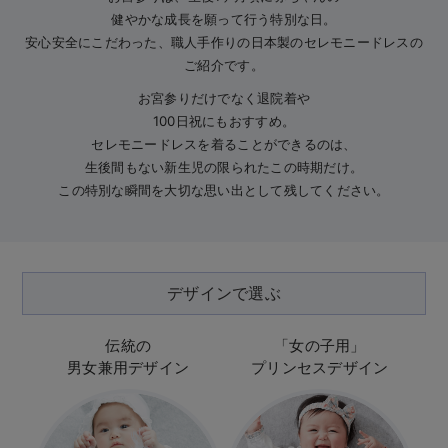
erbaviva（エルバビーバ）
健やかな成長を願って行う特別な日。
安心安全にこだわった、職人手作りの日本製のセレモニードレスの
安心の日本製。先輩ママが買ってよかった！本当に必要な出産準備品
ご紹介です。
ハレの日に着るANGELIEBEのセレモニー
お宮参りだけでなく退院着や
100日祝にもおすすめ。
買って正解！高評価レビューアイテム
セレモニードレスを着ることができるのは、
生後間もない新生児の限られたこの時期だけ。
冬に可愛いニットがお得！
この特別な瞬間を大切な思い出として残してください。
親子コーデ｜ママとベビーにおすすめ！
便利な育児家電
デザインで選ぶ
Gift Selection 出産祝い
ロンパースはいつからいつまで使う？選ぶポイントも解説！
伝統の
「女の子用」
男女兼用デザイン
プリンセスデザイン
保育園・入園準備特集
ファルスカ