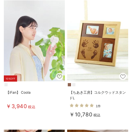
10%OFF
【iFan】 Coola
【ちあき工房】コルクウッドスタン
ドL
￥3,940
1件
税込
￥10,780
税込