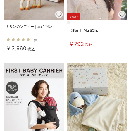
お気に入り商品を確認する
10%OFF
キリンのソフィー｜出産 祝い
【iFan】 MultiClip
1件
￥792
税込
￥3,960
税込