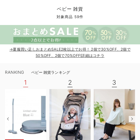
コンビ肌着・新生児/ベビー肌着
ベビー ワンピース
ベビー袴
ベビー ブランケット・タオルケット
子育て便利家電
抱っこ紐
夏のお役立ちベビーウェア
【アウトレット】トップス・授乳トップス
透け防止
再入荷｜アウター
トップス
【37周年祭セール】4
【〜10℃】3月中旬
涼しくて可愛い「ワン
デニム
きれいめトップス派
マタニティインナー
【オフィスカジュアル
パンツタイプ
【フォーマル】ボトム
【ベビー】半袖
2WAYオール
Aライン ・フレアワ
〜5,000円（税込）
綿混素材
赤ちゃんへ使うもの
【冬のあったか特集】
ベビー 雑貨
ツーウェイオール・2WAYオール（新生児）
ベビー パンツ
おくるみ（新生児）
プレイマット・ベビー マット
ベビーケープ
シンカーパイル特集
【アウトレット】ボトムス
見えてもカワイイ
パンツ
レギンス
きれいめスカート派
ベビー
【フォーマル】トップ
【ベビー】グッズ
コンビ肌着
Iライン ・タイトシ
〜10,000円（税込）
腹巻・ひざ上パンツ
産後に使うグッズ
【冬のあったか特集】
対象商品 59件
ベビー ブルマ
ベビー 雑貨 小物
ベビーの動物なりきり特集
【アウトレット】パジャマ
コットン素材
スカート
オフィス
きれいめ美脚パンツ派
短肌着
快適ウェア10%OFF
ジャンパースカート/
10,001円（税込）〜
保温&リカバリー
【冬のあったか特集】
ベビー スカート
ベビー安全グッズ
ベビー 夏のお役立ちグッズ特集
【アウトレット】インナー
冷房対策
パジャマ
ツィード派
セット
ワーク・オフィス
女の子におススメのギ
レギンス・タイツ
→夏服買い足しおまとめSALE2枚以上でお得！ 2個で30%OFF、2個で
ベビートップス
ベビーおもちゃ
【素材別】ベビーロンパース特集
【アウトレット】ベビー
接触冷感素材
インナー
MAX55%OFF ブラッ
王道シンプル派
カジュアル
男の子におススメのギ
カップ付きインナー
50%OFF、2個で70%OFF!詳細はコチラ
ベビー アウター
メモリアルグッズ
袴ロンパース特集
Tシャツブラ
雑貨
セットアップ派
フォーマル / オケー
定番ギフト
あったか度◎
RANKING
ベビー 雑貨ランキング
ベビー セットアップ
授乳・調乳・お食事
ブラトップ
ベビー
あったかアイテム｜ベ
もらって嬉しいギフト
裏起毛素材
1
2
3
スタイ・よだれかけ（新生児・ベビー）
哺乳瓶
親子セット
かわいくておもしろい
ベビー帽子（新生児・乳児）
赤ちゃん 洗剤・洗濯用品・お掃除
快適機能ウェア特集 トップス
何枚あっても嬉しいア
新生児スリーパー・ベビーパジャマ
赤ちゃん お風呂・ベビースキンケア
快適機能ウェア特集 ボトムス
長く使えるアイテム
おむつ関連グッズ
快適機能ウェア特集 パジャマ
ベビーシューズ・ファーストシューズ・ベビー靴下
お部屋映えアイテム