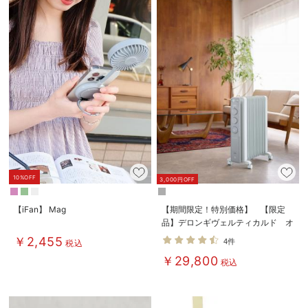
10%OFF
3,000円OFF
【iFan】 Mag
【期間限定！特別価格】 【限定
品】デロンギヴェルティカルド オ
イルヒーター
￥2,455
4件
税込
￥29,800
税込