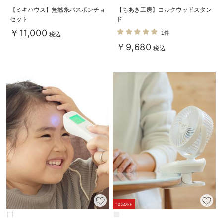
【ミキハウス】無撚糸バスポンチョ
【ちあき工房】コルクウッドスタン
セット
ド
￥11,000
1件
税込
￥9,680
税込
10%OFF