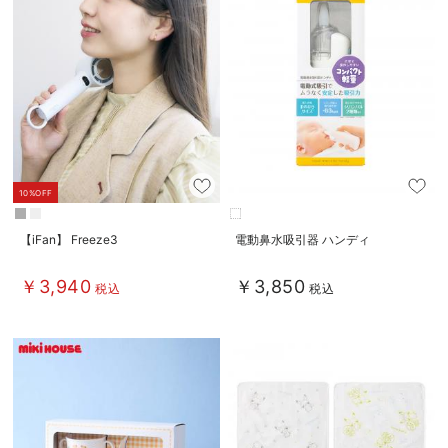
10%OFF
【iFan】 Freeze3
電動鼻水吸引器 ハンディ
￥3,940
￥3,850
税込
税込