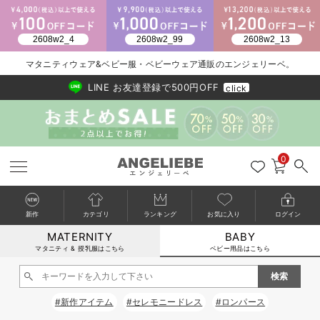
マタニティウェア&ベビー服・ベビーウェア通販のエンジェリーベ。
2026/NewArrival
送料495円(一部地域を除く) 7,700円以上で送料無料
LINE お友達登録で500円OFF
click
0
新作
カテゴリ
ランキング
お気に入り
ログイン
MATERNITY
BABY
戻る
戻る
戻る
戻る
戻る
戻る
戻る
戻る
戻る
戻る
戻る
戻る
戻る
戻る
戻る
戻る
戻る
戻る
戻る
戻る
戻る
戻る
戻る
戻る
戻る
戻る
戻る
戻る
戻る
戻る
戻る
カートに入れる
マタニティ & 授乳服はこちら
ベビー用品はこちら
新生児服全て
ベビー服全て
シーズンアイテム全て
ベビー・新生児 寝具全て
ベビー 雑貨全て
お出かけグッズ全て
ベビー｜季節の特集全て
アウトレット全て
特集全て
再入荷全て
送料無料アイテム全て
ブラキャミ おまとめ
【37周年祭セール】
気温差別オススメアイ
マタニティウェア お
こだわりの履き心地！
出産準備応援割全て
春のマタニティワンピ
Gift Selection 
冬の冷え対策インナー
入院準備の持ち物チェ
冬のあったか特集全て
閉じる
出産準備
ロンパース・カバーオール
甚平・浴衣
ベビーベッド・布団 （ベビー・新生児）
ベビーカー
猛暑からベビーを守るひんやりグッズ
【アウトレット】ワンピース
抗菌防臭加工
再入荷｜インナー
ベビーチェア（ハイローチェア）・ベビーラック
ワンピース
【37周年祭セール】2
【15℃】3月下旬～
動きやすく着回しでき
強撚スムース(コスパ
【おまとめ割】パジャ
カジュアル
ジャケット派
マタニティパジャマ
【オフィスカジュアル
レギンスタイプ
【フォーマル】ワンピ
【ベビー】長袖
ハンカチ
快適ウェア10%OFF
セットアップ・ レイ
〜3,000円（税込）
薄くてあったか
入院してすぐ使うグッ
【冬のあったか特集】
#新作アイテム
#セレモニードレス
#ロンパース