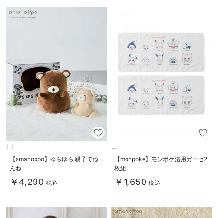
【amanoppo】ゆらゆら 親子でね
【monpoke】モンポケ浴用ガーゼ2
んね
枚組
￥4,290
￥1,650
税込
税込