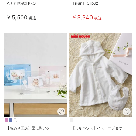
光ナビ体温計PRO
【iFan】 ClipS2
￥5,500
￥3,940
税込
税込
【ちあき工房】星に願いを
【ミキハウス】バスローブセット