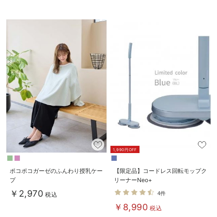
1,990円OFF
ポコポコガーゼのふんわり授乳ケー
【限定品】コードレス回転モップク
プ
リーナーNeo+
￥2,970
4件
税込
￥8,990
税込