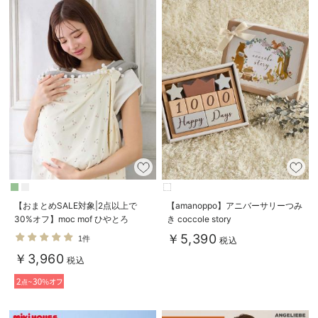
【おまとめSALE対象|2点以上で
【amanoppo】アニバーサリーつみ
30%オフ】moc mof ひやとろ
き coccole story
3WAYブランケット
￥5,390
1件
税込
￥3,960
税込