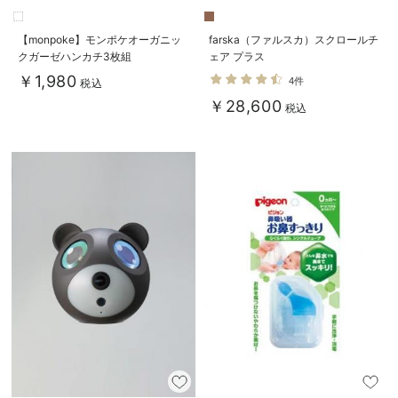
【monpoke】モンポケオーガニッ
farska（ファルスカ）スクロールチ
クガーゼハンカチ3枚組
ェア プラス
￥1,980
4件
税込
￥28,600
税込