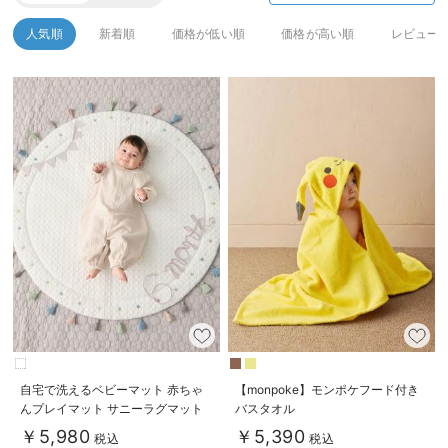
デロンギ
人気順
新着順
価格が低い順
価格が高い順
レビュー
入院準備の持ち物チェック
自宅で洗えるベビーマット 赤ちゃ
【monpoke】モンポケフード付き
んプレイマット サニーラグマット
バスタオル
（タッセル）
￥5,980
￥5,390
税込
税込