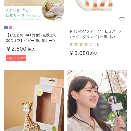
キリンのソフィー ソーピュア・テ
【おまとめSALE対象|2点以上で
ィージングリング｜出産 祝い
30%オフ】ベビー用い草シーツ
1件
（デニムスター）
￥2,500
税込
￥3,080
税込