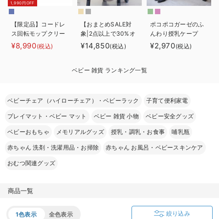
1,990円OFF
ベビー リュック
erbaviva（エルバビーバ）
【限定品】コードレ
【おまとめSALE対
ポコポコガーゼのふ
ベビー 小物
安心の日本製。先輩ママが買ってよかった！本当に必要な出産準備品
ス回転モップクリー
象|2点以上で30%オ
んわり授乳ケープ
ナーNeo+
フ】【AIRMON】
¥8,990
¥14,850
¥2,970
(税込)
(税込)
(税込)
ハレの日に着るANGELIEBEのセレモニー
AIRMON2 プレミ
アム
買って正解！高評価レビューアイテム
ベビー 雑貨 ランキング一覧
冬に可愛いニットがお得！
ベビーチェア（ハイローチェア）・ベビーラック
子育て便利家電
親子コーデ｜ママとベビーにおすすめ！
プレイマット・ベビー マット
ベビー 雑貨 小物
ベビー安全グッズ
便利な育児家電
ベビーおもちゃ
メモリアルグッズ
授乳・調乳・お食事
哺乳瓶
赤ちゃん 洗剤・洗濯用品・お掃除
赤ちゃん お風呂・ベビースキンケア
Gift Selection 出産祝い
おむつ関連グッズ
ロンパースはいつからいつまで使う？選ぶポイントも解説！
保育園・入園準備特集
商品一覧
ファルスカ
絞り込み
1色表示
全色表示