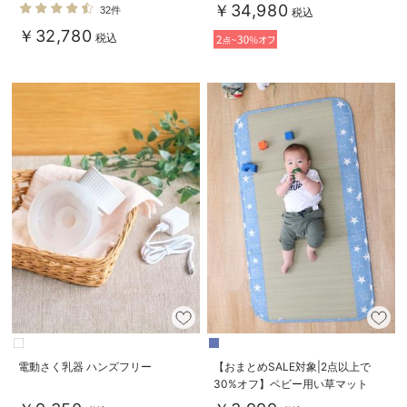
ーヒーター
BB4
￥34,980
32件
税込
￥32,780
税込
電動さく乳器 ハンズフリー
【おまとめSALE対象|2点以上で
30%オフ】ベビー用い草マット
（デニムスター）