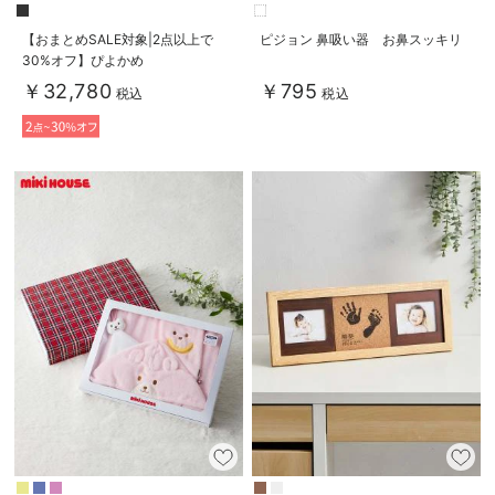
【おまとめSALE対象|2点以上で
ピジョン 鼻吸い器 お鼻スッキリ
30%オフ】ぴよかめ
￥32,780
￥795
税込
税込