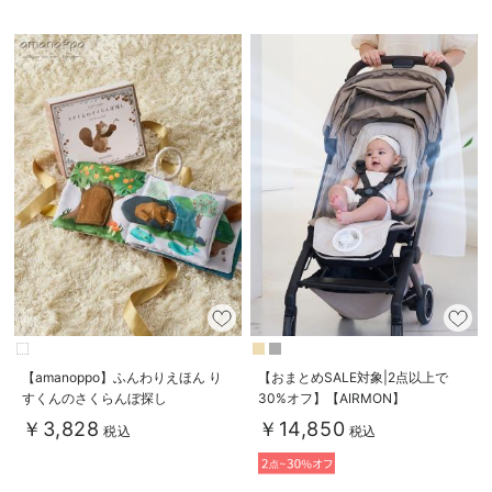
【amanoppo】ふんわりえほん り
【おまとめSALE対象|2点以上で
すくんのさくらんぼ探し
30%オフ】【AIRMON】
AIRMON2 プレミアム
￥3,828
￥14,850
税込
税込