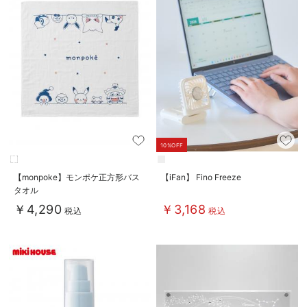
10%OFF
【monpoke】モンポケ正方形バス
【iFan】 Fino Freeze
タオル
￥4,290
￥3,168
税込
税込