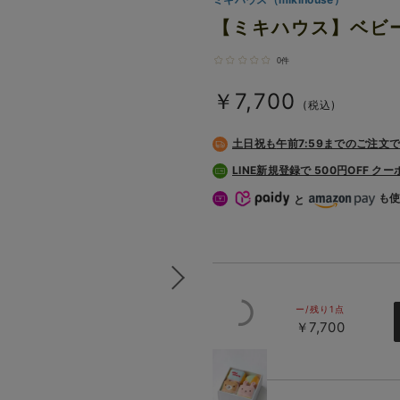
【ミキハウス】ベビ
0件
￥7,700
(税込)
土日祝も
午前7:59までのご注文
LINE新規登録で 500円OFF ク
も
と
ー/残り1点
￥7,700
マルチ