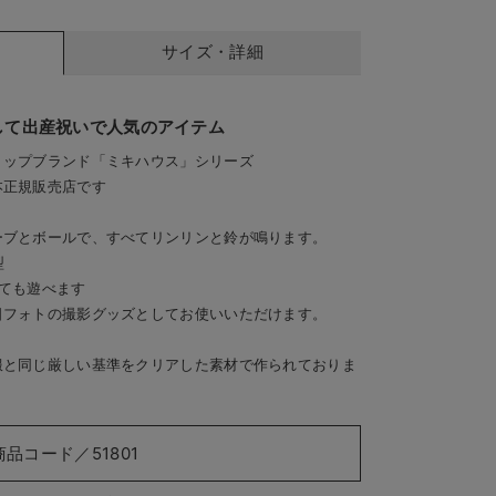
サイズ・詳細
して出産祝いで人気のアイテム
トップブランド「ミキハウス」シリーズ
本正規販売店です
ーブとボールで、すべてリンリンと鈴が鳴ります。
トイとして人気
高級感のあるス
型
ても遊べます
日フォトの撮影グッズとしてお使いいただけます。
服と同じ厳しい基準をクリアした素材で作られておりま
商品コード／51801