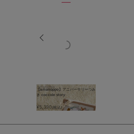
【amanoppo】アニバーサリーつみ
き coccole story
¥5,390
(税込)