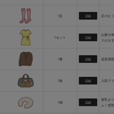
1足
足のむ
詳細
お腹や
1セット
詳細
スがお
1着
温度調
詳細
1個
入院ア
詳細
授乳が
1個
詳細
ム！授