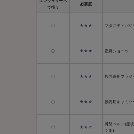
エンジェリーベ
必要度
で揃う
〇
★★★
マタニティパジ
〇
★★★
産褥ショーツ
〇
★★★
授乳兼用ブラジ
〇
★★☆
授乳用キャミソ
骨盤ベルト(産
〇
★★☆
ぐ用)