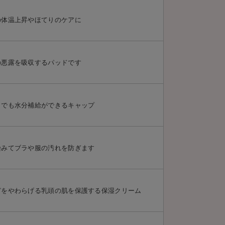
の体温上昇やほてりのケアに
の悪露を吸収するパッドです
までも水分補給ができるキャップ
染みてブラや服の汚れを防ぎます
どをやわらげる乳頭の肌を保護する保湿クリーム