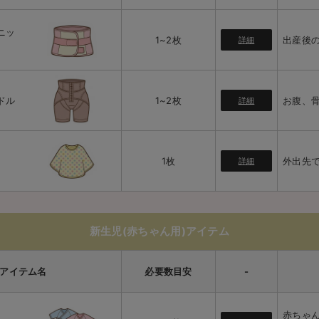
ニッ
1~2枚
出産後
詳細
ドル
1~2枚
お腹、
詳細
1枚
外出先
詳細
新生児(赤ちゃん用)アイテム
アイテム名
必要数
目安
-
赤ちゃ