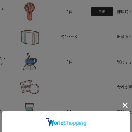
/う
1個
陣痛時
詳細
各1パック
出産後
スト
1個
寝たま
プ
-
母乳が
ム
1本
乾燥な