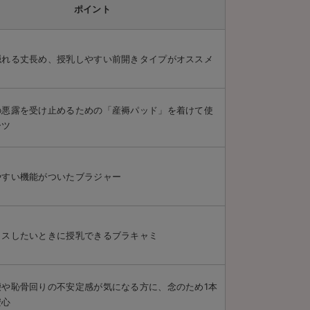
ポイント
隠れる丈長め、授乳しやすい前開きタイプがオススメ
の悪露を受け止めるための「産褥パッド」を着けて使
ーツ
やすい機能がついたブラジャー
クスしたいときに授乳できるブラキャミ
腰や恥骨回りの不安定感が気になる方に、念のため1本
安心