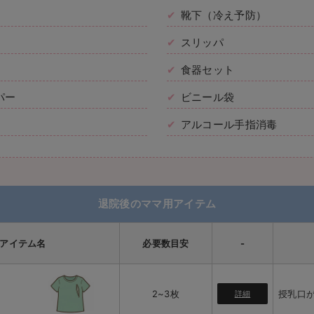
靴下（冷え予防）
スリッパ
食器セット
パー
ビニール袋
アルコール手指消毒
退院後のママ用アイテム
アイテム名
必要数
目安
-
2~3枚
授乳口
詳細