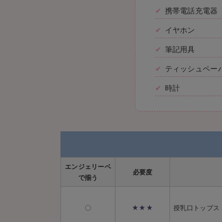
携帯電話充電器
イヤホン
筆記用具
ティッシュペー
時計
エンジェリーベ
必要度
で揃う
〇
★★★
授乳口トップス