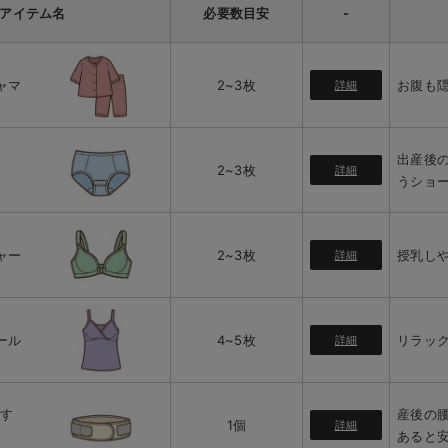
アイテム名
必要数
目安
-
ャマ
2~3枚
お腹も
詳細
出産後
2~3枚
詳細
うショ
ャー
2~3枚
授乳し
詳細
ール
4~5枚
リラッ
詳細
後す
産後の
1個
詳細
あると