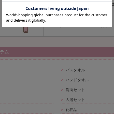
1個
いきみ
1個
口呼吸
テム
バスタオル
ハンドタオル
洗面セット
入浴セット
化粧品