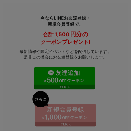
マタニティ パンツ
マタニティ ショーツ
授乳トップス
マタニティ オフィス 通勤服
授乳 ケープ
マタニティレギンス
【アウトレット】トップス・授乳トップス
透け防止
再入荷｜アウター
トップス
【37周年祭セール】4
【〜10℃】3月中旬
涼しくて可愛い「ワン
デニム
きれいめトップス派
マタニティインナー
【オフィスカジュアル
パンツタイプ
【フォーマル】ボトム
【ベビー】半袖
2WAYオール
Aライン ・フレアワ
〜5,000円（税込）
綿混素材
赤ちゃんへ使うもの
【冬のあったか特集】
マタニティ スカート
妊婦帯・腹帯・産前ガードル
マタニティ ドレス（結婚式・お呼ばれ）
【アウトレット】ボトムス
見えてもカワイイ
パンツ
レギンス
きれいめスカート派
ベビー
【フォーマル】トップ
【ベビー】グッズ
コンビ肌着
Iライン ・タイトシ
〜10,000円（税込）
腹巻・ひざ上パンツ
産後に使うグッズ
【冬のあったか特集】
今ならLINEお友達登録・
新規会員登録で、
マタニティ トップス
マタニティ 授乳 キャミソール
マタニティ フォーマル パンツ・ボトムス
【アウトレット】パジャマ
コットン素材
スカート
オフィス
きれいめ美脚パンツ派
短肌着
快適ウェア10%OFF
ジャンパースカート/
10,001円（税込）〜
保温&リカバリー
【冬のあったか特集】
円分の
合計
1,500
マタニティ アウター（コート）・ママコート
産褥ショーツ
【アウトレット】インナー
冷房対策
パジャマ
ツィード派
セット
ワーク・オフィス
女の子におススメのギ
レギンス・タイツ
クーポンプレゼント!
最新情報や限定イベントなどを配信しています。
骨盤・マタニティベルト （妊娠中・産後）
【アウトレット】ベビー
接触冷感素材
インナー
MAX55%OFF ブラッ
王道シンプル派
カジュアル
男の子におススメのギ
カップ付きインナー
是非この機会にお友達登録をお願いします。
産後 ガードル インナー
Tシャツブラ
雑貨
セットアップ派
フォーマル / オケー
定番ギフト
あったか度◎
マタニティ 腹巻き
ブラトップ
ベビー
あったかアイテム｜ベ
もらって嬉しいギフト
裏起毛素材
親子セット
かわいくておもしろい
快適機能ウェア特集 トップス
何枚あっても嬉しいア
快適機能ウェア特集 ボトムス
長く使えるアイテム
快適機能ウェア特集 パジャマ
お部屋映えアイテム