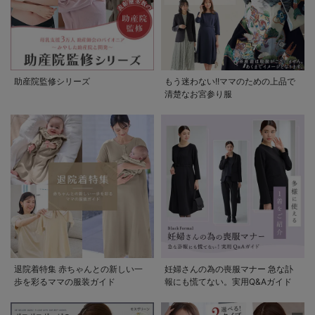
助産院監修シリーズ
もう迷わない!!ママのための上品で
清楚なお宮参り服
退院着特集 赤ちゃんとの新しい一
妊婦さんの為の喪服マナー 急な訃
歩を彩るママの服装ガイド
報にも慌てない。実用Q&Aガイド