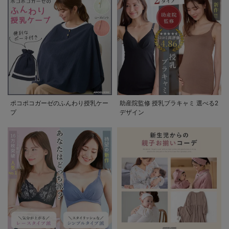
ポコポコガーゼのふんわり授乳ケー
助産院監修 授乳ブラキャミ 選べる2
プ
デザイン