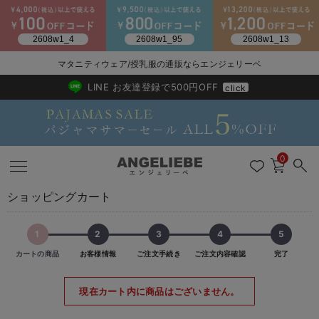
2026/NewArrival
送料495円(一部地域を除く) 7,700円以上で送料無料
マタニティウェア/授乳服の通販ならエンジェリーベ
LINE お友達登録で500円OFF
click
0
ショッピングカート
1
2
3
4
5
戻る
戻る
戻る
戻る
戻る
戻る
戻る
戻る
戻る
戻る
戻る
戻る
戻る
戻る
戻る
戻る
戻る
戻る
戻る
戻る
戻る
戻る
戻る
戻る
戻る
戻る
戻る
戻る
戻る
戻る
戻る
カートの商品
お客様情報
ご注文手続き
ご注文内容確認
完了
マタニティウェア全て
マタニティ 下着・インナー全て
授乳服全て
マタニティ フォーマル全て
授乳用品全て
マタニティレッグウェア全て
マタニティ ボディケア全て
アウトレット全て
特集全て
再入荷全て
送料無料アイテム全て
ブラキャミ おまとめ
【37周年祭セール】
気温差別オススメアイ
マタニティウェア お
こだわりの履き心地！
出産準備応援割全て
春のマタニティワンピ
Gift Selection 
冬の冷え対策インナー
入院準備の持ち物チェ
冬のあったか特集全て
現在カート内に商品はございません。
マタニティ ワンピース
授乳ワンピース
マタニティ スーツ
妊婦用 抱き枕・授乳クッション
マタニティストッキング・タイツ
妊娠線クリーム
【アウトレット】ワンピース
抗菌防臭加工
再入荷｜インナー
授乳ブラ・マタニティブラ（マタニティインナー・産後用品）
ワンピース
【37周年祭セール】2
【15℃】3月下旬～
動きやすく着回しでき
強撚スムース(コスパ
【おまとめ割】パジャ
カジュアル
ジャケット派
マタニティパジャマ
【オフィスカジュアル
レギンスタイプ
【フォーマル】ワンピ
【ベビー】長袖
ハンカチ
快適ウェア10%OFF
セットアップ・ レイ
〜3,000円（税込）
薄くてあったか
入院してすぐ使うグッ
【冬のあったか特集】