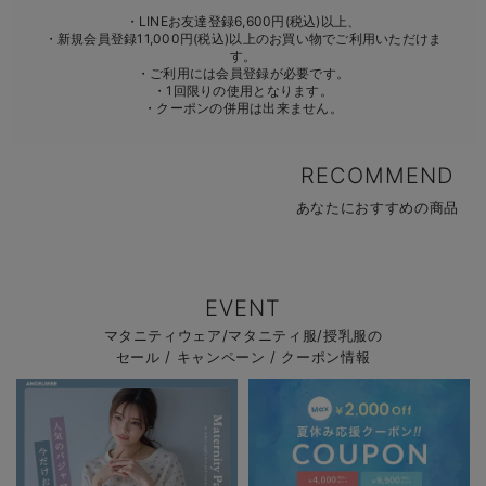
erbaviva（エルバビーバ）
・LINEお友達登録6,600円(税込)以上、
・新規会員登録11,000円(税込)以上のお買い物でご利用いただけま
す。
安心の日本製。先輩ママが買ってよかった！本当に必要な出産準備品
・ご利用には会員登録が必要です。
・1回限りの使用となります。
ハレの日に着るANGELIEBEのセレモニー
・クーポンの併用は出来ません。
買って正解！高評価レビューアイテム
RECOMMEND
冬に可愛いニットがお得！
あなたにおすすめの商品
親子コーデ｜ママとベビーにおすすめ！
便利な育児家電
EVENT
Gift Selection 出産祝い
マタニティウェア/マタニティ服/授乳服の
セール / キャンペーン / クーポン情報
ロンパースはいつからいつまで使う？選ぶポイントも解説！
保育園・入園準備特集
ファルスカ