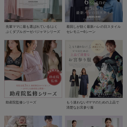
先輩ママに最も選ばれている!ぷく
着回しが効く最新ハレの日スタイル
ぷくダブルガーゼパジャマシリーズ
セレモニー6シーン
助産院監修シリーズ
もう迷わない!!ママのための上品で
清楚なお宮参り服