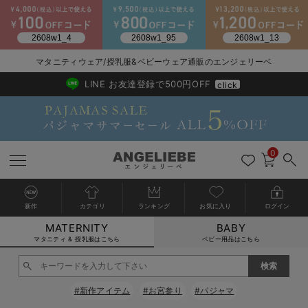
2026/NewArrival
送料495円(一部地域を除く) 7,700円以上で送料無料
マタニティウェア/授乳服&ベビーウェア通販のエンジェリーベ
LINE お友達登録で500円OFF
click
0
新作
カテゴリ
ランキング
お気に入り
ログイン
MATERNITY
BABY
戻る
戻る
戻る
戻る
戻る
戻る
戻る
戻る
戻る
戻る
戻る
戻る
戻る
戻る
戻る
戻る
戻る
戻る
戻る
戻る
戻る
戻る
戻る
戻る
戻る
戻る
戻る
戻る
戻る
戻る
戻る
カートに入れる
マタニティ & 授乳服はこちら
ベビー用品はこちら
マタニティウェア全て
マタニティ 下着・インナー全て
授乳服全て
マタニティ フォーマル全て
授乳用品全て
マタニティレッグウェア全て
マタニティ ボディケア全て
アウトレット全て
特集全て
再入荷全て
送料無料アイテム全て
ブラキャミ おまとめ
【37周年祭セール】
気温差別オススメアイ
マタニティウェア お
こだわりの履き心地！
出産準備応援割全て
春のマタニティワンピ
Gift Selection 
冬の冷え対策インナー
入院準備の持ち物チェ
冬のあったか特集全て
閉じる
マタニティ ワンピース
授乳ワンピース
マタニティ スーツ
妊婦用 抱き枕・授乳クッション
マタニティストッキング・タイツ
妊娠線クリーム
【アウトレット】ワンピース
抗菌防臭加工
再入荷｜インナー
授乳ブラ・マタニティブラ（マタニティインナー・産後用品）
ワンピース
【37周年祭セール】2
【15℃】3月下旬～
動きやすく着回しでき
強撚スムース(コスパ
【おまとめ割】パジャ
カジュアル
ジャケット派
マタニティパジャマ
【オフィスカジュアル
レギンスタイプ
【フォーマル】ワンピ
【ベビー】長袖
ハンカチ
快適ウェア10%OFF
セットアップ・ レイ
〜3,000円（税込）
薄くてあったか
入院してすぐ使うグッ
【冬のあったか特集】
#新作アイテム
#お宮参り
#パジャマ