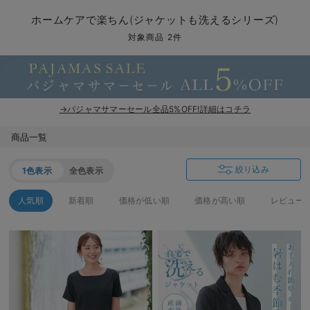
マタニティ パンツ
マタニティ ショーツ
授乳トップス
マタニティ オフィス 通勤服
授乳 ケープ
マタニティレギンス
【アウトレット】トップス・授乳トップス
透け防止
再入荷｜アウター
トップス
【37周年祭セール】4
【〜10℃】3月中旬
涼しくて可愛い「ワン
デニム
きれいめトップス派
マタニティインナー
【オフィスカジュアル
パンツタイプ
【フォーマル】ボトム
【ベビー】半袖
2WAYオール
Aライン ・フレアワ
〜5,000円（税込）
綿混素材
赤ちゃんへ使うもの
【冬のあったか特集】
ホームケアで楽ちん(ジャケットも洗えるシリーズ)
マタニティ スカート
妊婦帯・腹帯・産前ガードル
マタニティ ドレス（結婚式・お呼ばれ）
【アウトレット】ボトムス
見えてもカワイイ
パンツ
レギンス
きれいめスカート派
ベビー
【フォーマル】トップ
【ベビー】グッズ
コンビ肌着
Iライン ・タイトシ
〜10,000円（税込）
腹巻・ひざ上パンツ
産後に使うグッズ
【冬のあったか特集】
対象商品 2件
マタニティ トップス
マタニティ 授乳 キャミソール
マタニティ フォーマル パンツ・ボトムス
【アウトレット】パジャマ
コットン素材
スカート
オフィス
きれいめ美脚パンツ派
短肌着
快適ウェア10%OFF
ジャンパースカート/
10,001円（税込）〜
保温&リカバリー
【冬のあったか特集】
マタニティ アウター（コート）・ママコート
産褥ショーツ
【アウトレット】インナー
冷房対策
パジャマ
ツィード派
セット
ワーク・オフィス
女の子におススメのギ
レギンス・タイツ
→パジャマサマーセール全品5%OFF!詳細はコチラ
骨盤・マタニティベルト （妊娠中・産後）
【アウトレット】ベビー
接触冷感素材
インナー
MAX55%OFF ブラッ
王道シンプル派
カジュアル
男の子におススメのギ
カップ付きインナー
商品一覧
産後 ガードル インナー
Tシャツブラ
雑貨
セットアップ派
フォーマル / オケー
定番ギフト
あったか度◎
絞り込み
1色表示
全色表示
マタニティ 腹巻き
ブラトップ
ベビー
あったかアイテム｜ベ
もらって嬉しいギフト
裏起毛素材
人気順
新着順
価格が低い順
価格が高い順
レビュー
親子セット
かわいくておもしろい
快適機能ウェア特集 トップス
何枚あっても嬉しいア
快適機能ウェア特集 ボトムス
長く使えるアイテム
快適機能ウェア特集 パジャマ
お部屋映えアイテム