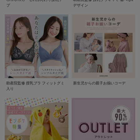
プ
デザイン
助産院監修 授乳ブラ フィットグミ
新生児からの親子お揃いコーデ
入り