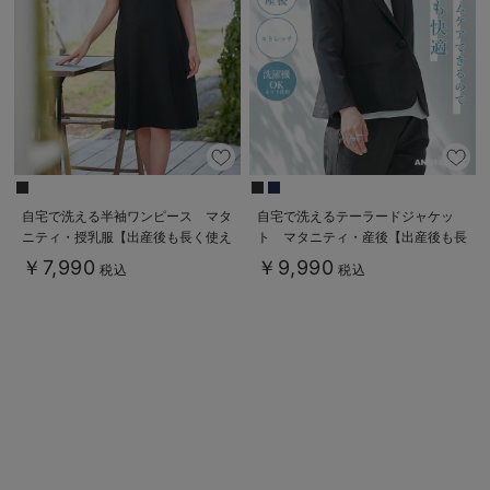
erbaviva（エルバビーバ）
安心の日本製。先輩ママが買ってよかった！本当に必要な出産準備品
ハレの日に着るANGELIEBEのセレモニー
買って正解！高評価レビューアイテム
冬に可愛いニットがお得！
自宅で洗える半袖ワンピース マタ
自宅で洗えるテーラードジャケッ
ニティ・授乳服【出産後も長く使え
ト マタニティ・産後【出産後も長
親子コーデ｜ママとベビーにおすすめ！
る】
く使える】
￥7,990
￥9,990
税込
税込
便利な育児家電
Gift Selection 出産祝い
ロンパースはいつからいつまで使う？選ぶポイントも解説！
保育園・入園準備特集
ファルスカ