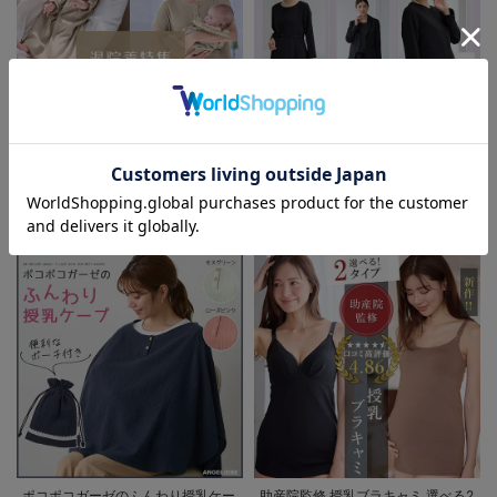
お気に入り商品を確認する
退院着特集 赤ちゃんとの新しい一
妊婦さんの為の喪服マナー 急な訃
歩を彩るママの服装ガイド
報にも慌てない。実用Q&Aガイド
ポコポコガーゼのふんわり授乳ケー
助産院監修 授乳ブラキャミ 選べる2