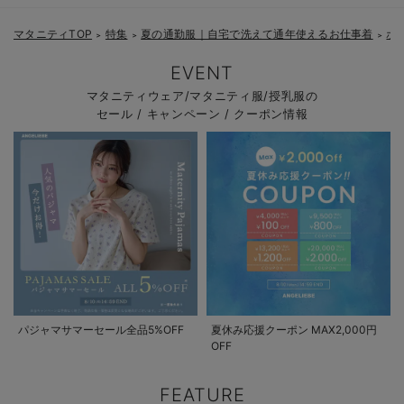
マタニティTOP
特集
夏の通勤服｜自宅で洗えて通年使えるお仕事着
ホ
＞
＞
＞
EVENT
マタニティウェア/マタニティ服/授乳服の
セール / キャンペーン / クーポン情報
パジャマサマーセール全品5%OFF
夏休み応援クーポン MAX2,000円
OFF
FEATURE