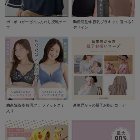
ポコポコガーゼのふんわり授乳ケー
助産院監修 授乳ブラキャミ 選べる2
プ
デザイン
助産院監修 授乳ブラ フィットグミ
新生児からの親子お揃いコーデ
入り