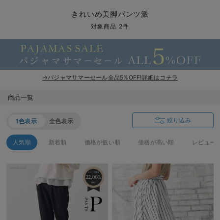
マタニティ パンツ
マタニティ ショーツ
授乳トップス
マタニティ オフィス 通勤服
授乳 ケープ
マタニティレギンス
【アウトレット】トップス・授乳トップス
透け防止
再入荷｜アウター
トップス
【37周年祭セール】4
【〜10℃】3月中旬
涼しくて可愛い「ワン
デニム
きれいめトップス派
マタニティインナー
【オフィスカジュアル
パンツタイプ
【フォーマル】ボトム
【ベビー】半袖
2WAYオール
Aライン ・フレアワ
〜5,000円（税込）
綿混素材
赤ちゃんへ使うもの
【冬のあったか特集】
きれいめ美脚パンツ派
マタニティ スカート
妊婦帯・腹帯・産前ガードル
マタニティ ドレス（結婚式・お呼ばれ）
【アウトレット】ボトムス
見えてもカワイイ
パンツ
レギンス
きれいめスカート派
ベビー
【フォーマル】トップ
【ベビー】グッズ
コンビ肌着
Iライン ・タイトシ
〜10,000円（税込）
腹巻・ひざ上パンツ
産後に使うグッズ
【冬のあったか特集】
対象商品 2件
マタニティ トップス
マタニティ 授乳 キャミソール
マタニティ フォーマル パンツ・ボトムス
【アウトレット】パジャマ
コットン素材
スカート
オフィス
きれいめ美脚パンツ派
短肌着
快適ウェア10%OFF
ジャンパースカート/
10,001円（税込）〜
保温&リカバリー
【冬のあったか特集】
マタニティ アウター（コート）・ママコート
産褥ショーツ
【アウトレット】インナー
冷房対策
パジャマ
ツィード派
セット
ワーク・オフィス
女の子におススメのギ
レギンス・タイツ
→パジャマサマーセール全品5%OFF!詳細はコチラ
骨盤・マタニティベルト （妊娠中・産後）
【アウトレット】ベビー
接触冷感素材
インナー
MAX55%OFF ブラッ
王道シンプル派
カジュアル
男の子におススメのギ
カップ付きインナー
商品一覧
産後 ガードル インナー
Tシャツブラ
雑貨
セットアップ派
フォーマル / オケー
定番ギフト
あったか度◎
絞り込み
1色表示
全色表示
マタニティ 腹巻き
ブラトップ
ベビー
あったかアイテム｜ベ
もらって嬉しいギフト
裏起毛素材
人気順
新着順
価格が低い順
価格が高い順
レビュー
親子セット
かわいくておもしろい
快適機能ウェア特集 トップス
何枚あっても嬉しいア
快適機能ウェア特集 ボトムス
長く使えるアイテム
快適機能ウェア特集 パジャマ
お部屋映えアイテム