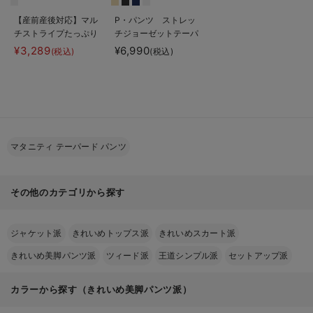
【産前産後対応】マル
P・パンツ ストレッ
チストライプたっぷり
チジョーゼットテーパ
ギャザースカート【出
ード
¥3,289
¥6,990
(税込)
(税込)
産後も長く使える】
マタニティ テーパード パンツ
その他のカテゴリから探す
ジャケット派
きれいめトップス派
きれいめスカート派
きれいめ美脚パンツ派
ツィード派
王道シンプル派
セットアップ派
カラーから探す（きれいめ美脚パンツ派）