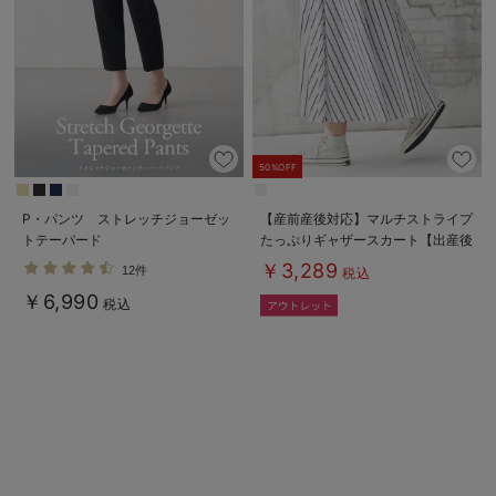
erbaviva（エルバビーバ）
安心の日本製。先輩ママが買ってよかった！本当に必要な出産準備品
ハレの日に着るANGELIEBEのセレモニー
買って正解！高評価レビューアイテム
50%OFF
冬に可愛いニットがお得！
P・パンツ ストレッチジョーゼッ
【産前産後対応】マルチストライプ
トテーパード
たっぷりギャザースカート【出産後
親子コーデ｜ママとベビーにおすすめ！
も長く使える】
￥3,289
12件
税込
便利な育児家電
￥6,990
税込
Gift Selection 出産祝い
ロンパースはいつからいつまで使う？選ぶポイントも解説！
保育園・入園準備特集
ファルスカ