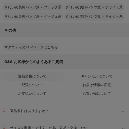
きれいめ美脚パンツ派
×
ブラック系
きれいめ美脚パンツ派
×
ホワイト系
きれいめ美脚パンツ派
×
ベージュ系
きれいめ美脚パンツ派
×
ネイビー系
その他
マタニティのTOPページはこちら
Q&A
お客様からのよくあるご質問
返品交換について
キャンセルについて
配送について
お届け情報の変更
お支払いについて
お買い物について
返品条件はありますか？
サイズを間違って注文した為、返品・交換したい