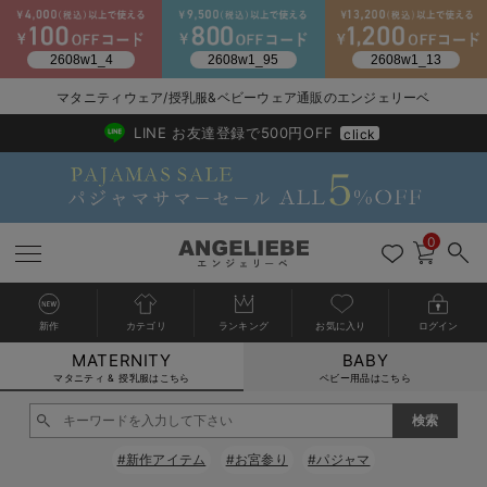
2026/NewArrival
送料495円(一部地域を除く) 7,700円以上で送料無料
マタニティウェア/授乳服&ベビーウェア通販のエンジェリーベ
LINE お友達登録で500円OFF
click
0
新作
カテゴリ
ランキング
お気に入り
ログイン
MATERNITY
BABY
戻る
戻る
戻る
戻る
戻る
戻る
戻る
戻る
戻る
戻る
戻る
戻る
戻る
戻る
戻る
戻る
戻る
戻る
戻る
戻る
戻る
戻る
戻る
戻る
戻る
戻る
戻る
戻る
戻る
戻る
戻る
カートに入れる
マタニティ & 授乳服はこちら
ベビー用品はこちら
マタニティウェア全て
マタニティ 下着・インナー全て
授乳服全て
マタニティ フォーマル全て
授乳用品全て
マタニティレッグウェア全て
マタニティ ボディケア全て
アウトレット全て
特集全て
再入荷全て
送料無料アイテム全て
ブラキャミ おまとめ
【37周年祭セール】
気温差別オススメアイ
マタニティウェア お
こだわりの履き心地！
出産準備応援割全て
春のマタニティワンピ
Gift Selection 
冬の冷え対策インナー
入院準備の持ち物チェ
冬のあったか特集全て
閉じる
マタニティ ワンピース
授乳ワンピース
マタニティ スーツ
妊婦用 抱き枕・授乳クッション
マタニティストッキング・タイツ
妊娠線クリーム
【アウトレット】ワンピース
抗菌防臭加工
再入荷｜インナー
授乳ブラ・マタニティブラ（マタニティインナー・産後用品）
ワンピース
【37周年祭セール】2
【15℃】3月下旬～
動きやすく着回しでき
強撚スムース(コスパ
【おまとめ割】パジャ
カジュアル
ジャケット派
マタニティパジャマ
【オフィスカジュアル
レギンスタイプ
【フォーマル】ワンピ
【ベビー】長袖
ハンカチ
快適ウェア10%OFF
セットアップ・ レイ
〜3,000円（税込）
薄くてあったか
入院してすぐ使うグッ
【冬のあったか特集】
#新作アイテム
#お宮参り
#パジャマ