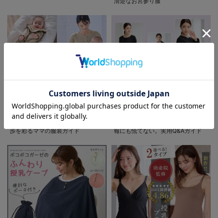
清楚なお宮参り服
お気に入り商品を確認する
退院着特集 赤ちゃんとの新しい一
妊婦さんの為の喪服マナー 急な訃
歩を彩るママの服装ガイド
報にも慌てない。実用Q&Aガイド