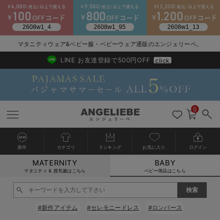
マタニティウェア&ベビー服・ベビーウェア通販のエンジェリーベ。
2026/NewArrival
送料495円(一部地域を除く) 7,700円以上で送料無料
LINE お友達登録で500円OFF
click
0
新作
カテゴリ
ランキング
お気に入り
ログイン
MATERNITY
BABY
戻る
戻る
戻る
戻る
戻る
戻る
戻る
戻る
戻る
戻る
戻る
戻る
戻る
戻る
戻る
戻る
戻る
戻る
戻る
戻る
戻る
戻る
戻る
戻る
戻る
戻る
戻る
戻る
戻る
戻る
戻る
カートに入れる
マタニティ & 授乳服はこちら
ベビー用品はこちら
新生児服全て
ベビー服全て
シーズンアイテム全て
ベビー・新生児 寝具全て
ベビー 雑貨全て
お出かけグッズ全て
ベビー｜季節の特集全て
アウトレット全て
特集全て
再入荷全て
送料無料アイテム全て
ブラキャミ おまとめ
【37周年祭セール】
気温差別オススメアイ
マタニティウェア お
こだわりの履き心地！
出産準備応援割全て
春のマタニティワンピ
Gift Selection 
冬の冷え対策インナー
入院準備の持ち物チェ
冬のあったか特集全て
閉じる
出産準備
ロンパース・カバーオール
甚平・浴衣
ベビーベッド・布団 （ベビー・新生児）
ベビーカー
猛暑からベビーを守るひんやりグッズ
【アウトレット】ワンピース
抗菌防臭加工
再入荷｜インナー
ベビーチェア（ハイローチェア）・ベビーラック
ワンピース
【37周年祭セール】2
【15℃】3月下旬～
動きやすく着回しでき
強撚スムース(コスパ
【おまとめ割】パジャ
カジュアル
ジャケット派
マタニティパジャマ
【オフィスカジュアル
レギンスタイプ
【フォーマル】ワンピ
【ベビー】長袖
ハンカチ
快適ウェア10%OFF
セットアップ・ レイ
〜3,000円（税込）
薄くてあったか
入院してすぐ使うグッ
【冬のあったか特集】
#新作アイテム
#セレモニードレス
#ロンパース