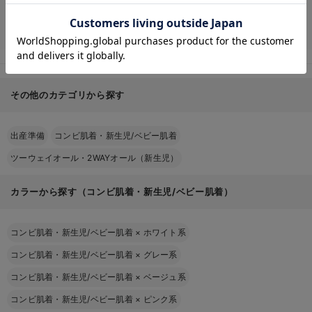
お気に入り商品を確認する
をご用意してます。
機能性も十分でかわいい新生児肌着はもちろん、ママも一緒にコーデを楽し
める親子コーデシリーズも準備しました。
その他のカテゴリから探す
出産準備
コンビ肌着・新生児/ベビー肌着
ツーウェイオール・2WAYオール（新生児）
カラーから探す（コンビ肌着・新生児/ベビー肌着）
コンビ肌着・新生児/ベビー肌着
×
ホワイト系
コンビ肌着・新生児/ベビー肌着
×
グレー系
コンビ肌着・新生児/ベビー肌着
×
ベージュ系
コンビ肌着・新生児/ベビー肌着
×
ピンク系