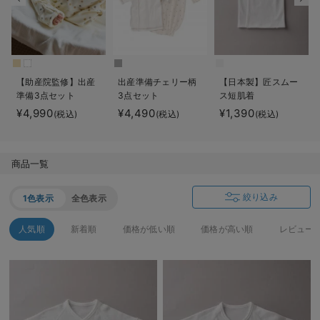
デロンギ
入院準備の持ち物チェック
【助産院監修】出産
出産準備チェリー柄
【日本製】匠スムー
準備3点セット
3点セット
ス短肌着
¥4,990
¥4,490
¥1,390
(税込)
(税込)
(税込)
商品一覧
絞り込み
1色表示
全色表示
人気順
新着順
価格が低い順
価格が高い順
レビュー