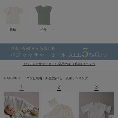
ベビー リュック
erbaviva（エルバビーバ）
ベビー 小物
安心の日本製。先輩ママが買ってよかった！本当に必要な出産準備品
ハレの日に着るANGELIEBEのセレモニー
長袖
半袖
買って正解！高評価レビューアイテム
冬に可愛いニットがお得！
親子コーデ｜ママとベビーにおすすめ！
→パジャマサマーセール全品5%OFF!詳細はコチラ
便利な育児家電
RANKING
コンビ肌着・新生児/ベビー肌着ランキング
Gift Selection 出産祝い
1
2
3
ロンパースはいつからいつまで使う？選ぶポイントも解説！
保育園・入園準備特集
ファルスカ