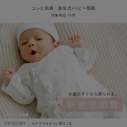
コンビ肌着・新生児/ベビー肌着
ベビー ワンピース
ベビー袴
ベビー ブランケット・タオルケット
子育て便利家電
抱っこ紐
夏のお役立ちベビーウェア
【アウトレット】トップス・授乳トップス
透け防止
再入荷｜アウター
トップス
【37周年祭セール】4
【〜10℃】3月中旬
涼しくて可愛い「ワン
デニム
きれいめトップス派
マタニティインナー
【オフィスカジュアル
パンツタイプ
【フォーマル】ボトム
【ベビー】半袖
2WAYオール
Aライン ・フレアワ
〜5,000円（税込）
綿混素材
赤ちゃんへ使うもの
【冬のあったか特集】
コンビ肌着・新生児/ベビー肌着
ツーウェイオール・2WAYオール（新生児）
ベビー パンツ
おくるみ（新生児）
プレイマット・ベビー マット
ベビーケープ
シンカーパイル特集
【アウトレット】ボトムス
見えてもカワイイ
パンツ
レギンス
きれいめスカート派
ベビー
【フォーマル】トップ
【ベビー】グッズ
コンビ肌着
Iライン ・タイトシ
〜10,000円（税込）
腹巻・ひざ上パンツ
産後に使うグッズ
【冬のあったか特集】
対象商品 15件
ベビー ブルマ
ベビー 雑貨 小物
ベビーの動物なりきり特集
【アウトレット】パジャマ
コットン素材
スカート
オフィス
きれいめ美脚パンツ派
短肌着
快適ウェア10%OFF
ジャンパースカート/
10,001円（税込）〜
保温&リカバリー
【冬のあったか特集】
ベビー スカート
ベビー安全グッズ
ベビー 夏のお役立ちグッズ特集
【アウトレット】インナー
冷房対策
パジャマ
ツィード派
セット
ワーク・オフィス
女の子におススメのギ
レギンス・タイツ
ベビートップス
ベビーおもちゃ
【素材別】ベビーロンパース特集
【アウトレット】ベビー
接触冷感素材
インナー
MAX55%OFF ブラッ
王道シンプル派
カジュアル
男の子におススメのギ
カップ付きインナー
ベビー アウター
メモリアルグッズ
袴ロンパース特集
Tシャツブラ
雑貨
セットアップ派
フォーマル / オケー
定番ギフト
あったか度◎
ベビー セットアップ
授乳・調乳・お食事
ブラトップ
ベビー
あったかアイテム｜ベ
もらって嬉しいギフト
裏起毛素材
スタイ・よだれかけ（新生児・ベビー）
哺乳瓶
親子セット
かわいくておもしろい
ベビー帽子（新生児・乳児）
赤ちゃん 洗剤・洗濯用品・お掃除
快適機能ウェア特集 トップス
何枚あっても嬉しいア
新生児スリーパー・ベビーパジャマ
赤ちゃん お風呂・ベビースキンケア
快適機能ウェア特集 ボトムス
長く使えるアイテム
おむつ関連グッズ
快適機能ウェア特集 パジャマ
ベビーシューズ・ファーストシューズ・ベビー靴下
お部屋映えアイテム
CATEGORY
カテゴリをさらに絞りこむ