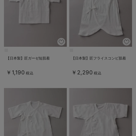
【日本製】匠ガーゼ短肌着
【日本製】匠フライスコンビ肌着
￥1,190
￥2,290
税込
税込