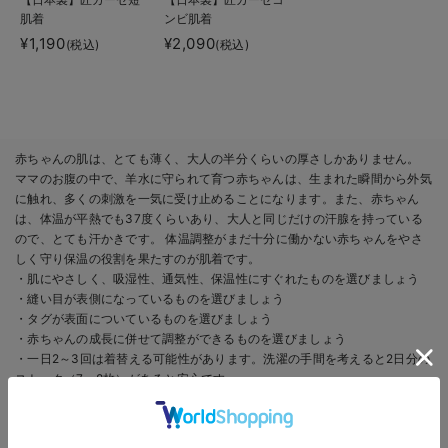
肌着
ンビ肌着
¥1,190
¥2,090
(税込)
(税込)
赤ちゃんの肌は、とても薄く、大人の半分くらいの厚さしかありません。
ママのお腹の中で、羊水に守られて育つ赤ちゃんは、生まれた瞬間から外気
に触れ、多くの刺激を一気に受け止めることになります。また、赤ちゃん
は、体温が平熱でも37度くらいあり、大人と同じだけの汗腺を持っている
ので、とても汗かきです。 体温調整がまだ十分に働かない赤ちゃんをやさ
しく守り保温の役割を果たすのが肌着です。
・肌にやさしく、吸湿性、通気性、保温性にすぐれたものを選びましょう
・縫い目が表側になっているものを選びましょう
・タグが表面についているものを選びましょう
・赤ちゃんの成長に併せて調整ができるものを選びましょう
・一日2～3回は着替える可能性があります。洗濯の手間を考えると2日分の
ストック（7～8枚）があると安心です。
・エンジェリーベの肌着は一年中使えるふんわりとやわらかい「フライス」
素材、夏にはさらっと薄手で涼しい「天竺（てんじく）」素材や「メッシ
ュ」素材、寒い季節には、ふんわりやわらかで保温性が高い「ガーゼ」素材