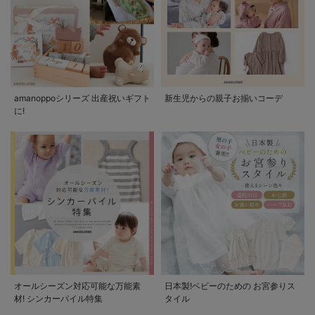
amanoppoシリーズ 出産祝いギフト
新生児からの親子お揃いコーデ
に!
オールシーズン対応可能な万能素
日本製!ベビーのための お宮参りス
材! シンカーパイル特集
タイル