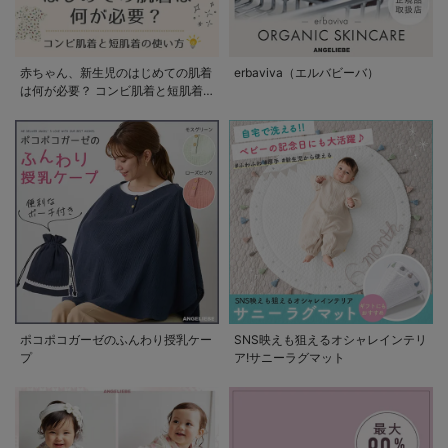
赤ちゃん、新生児のはじめての肌着
erbaviva（エルバビーバ）
は何が必要？ コンビ肌着と短肌着
の使い方
ポコポコガーゼのふんわり授乳ケー
SNS映えも狙えるオシャレインテリ
プ
ア!サニーラグマット