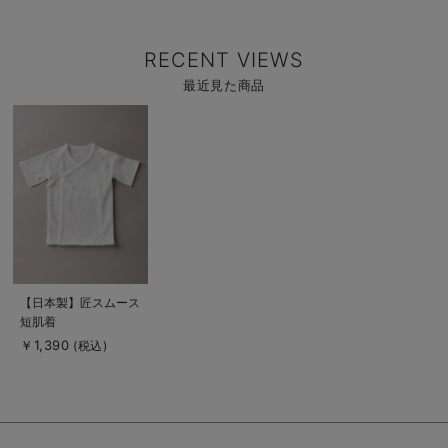
RECENT VIEWS
最近見た商品
商
品
詳
細
を
見
る
商
【日本製】匠スムース
品
短肌着
詳
細
￥1,390
(税込)
を
見
る