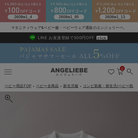
マタニティウェア&ベビー服・ベビーウェア通販のエンジェリーベ。
2026/NewArrival
送料495円(一部地域を除く) 7,700円以上で送料無料
LINE お友達登録で500円OFF
click
0
ベビー用品TOP
ベビー全商品
新生児服
コンビ肌着・新生児/ベビー肌着
＞
＞
＞
戻る
戻る
戻る
戻る
戻る
戻る
戻る
戻る
戻る
戻る
戻る
戻る
戻る
戻る
戻る
戻る
戻る
戻る
戻る
戻る
戻る
戻る
戻る
戻る
戻る
戻る
戻る
戻る
戻る
戻る
戻る
カートに入れる
新生児服全て
ベビー服全て
シーズンアイテム全て
ベビー・新生児 寝具全て
ベビー 雑貨全て
お出かけグッズ全て
ベビー｜季節の特集全て
アウトレット全て
特集全て
再入荷全て
送料無料アイテム全て
ブラキャミ おまとめ
【37周年祭セール】
気温差別オススメアイ
マタニティウェア お
こだわりの履き心地！
出産準備応援割全て
春のマタニティワンピ
Gift Selection 
冬の冷え対策インナー
入院準備の持ち物チェ
冬のあったか特集全て
【日本製】匠スムース短肌着
出産準備
ロンパース・カバーオール
甚平・浴衣
ベビーベッド・布団 （ベビー・新生児）
ベビーカー
猛暑からベビーを守るひんやりグッズ
【アウトレット】ワンピース
抗菌防臭加工
再入荷｜インナー
ベビーチェア（ハイローチェア）・ベビーラック
ワンピース
【37周年祭セール】2
【15℃】3月下旬～
動きやすく着回しでき
強撚スムース(コスパ
【おまとめ割】パジャ
カジュアル
ジャケット派
マタニティパジャマ
【オフィスカジュアル
レギンスタイプ
【フォーマル】ワンピ
【ベビー】長袖
ハンカチ
快適ウェア10%OFF
セットアップ・ レイ
〜3,000円（税込）
薄くてあったか
入院してすぐ使うグッ
【冬のあったか特集】