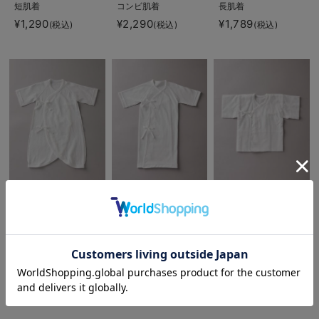
短肌着
コンビ肌着
長肌着
¥1,290
¥2,290
¥1,789
(税込)
(税込)
(税込)
【日本製】匠スムース
【日本製】匠スムース
【日本製】匠ガーゼ短
コンビ肌着
長肌着
肌着
お気に入り商品を確認する
お買い物を続ける
カートへ進む
¥2,390
¥1,889
¥1,190
(税込)
(税込)
(税込)
VIEW ALL