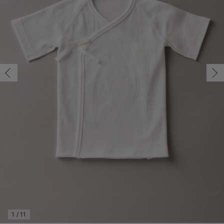
50-60/在庫あり
コンビ肌着・新生児/ベビー肌着
ベビー ワンピース
ベビー袴
ベビー ブランケット・タオルケット
子育て便利家電
抱っこ紐
夏のお役立ちベビーウェア
【アウトレット】トップス・授乳トップス
透け防止
再入荷｜アウター
トップス
【37周年祭セール】4
【〜10℃】3月中旬
涼しくて可愛い「ワン
デニム
きれいめトップス派
マタニティインナー
【オフィスカジュアル
パンツタイプ
【フォーマル】ボトム
【ベビー】半袖
2WAYオール
Aライン ・フレアワ
〜5,000円（税込）
綿混素材
赤ちゃんへ使うもの
【冬のあったか特集】
50-60/在庫あり
ツーウェイオール・2WAYオール（新生児）
ベビー パンツ
おくるみ（新生児）
プレイマット・ベビー マット
ベビーケープ
シンカーパイル特集
【アウトレット】ボトムス
見えてもカワイイ
パンツ
レギンス
きれいめスカート派
ベビー
【フォーマル】トップ
【ベビー】グッズ
コンビ肌着
Iライン ・タイトシ
〜10,000円（税込）
腹巻・ひざ上パンツ
産後に使うグッズ
【冬のあったか特集】
￥1,390
ベビー ブルマ
ベビー 雑貨 小物
ベビーの動物なりきり特集
【アウトレット】パジャマ
コットン素材
スカート
オフィス
きれいめ美脚パンツ派
短肌着
快適ウェア10%OFF
ジャンパースカート/
10,001円（税込）〜
保温&リカバリー
【冬のあったか特集】
カートに入れる
ベビー スカート
ベビー安全グッズ
ベビー 夏のお役立ちグッズ特集
【アウトレット】インナー
冷房対策
パジャマ
ツィード派
セット
ワーク・オフィス
女の子におススメのギ
レギンス・タイツ
オフホワイト
ベビートップス
ベビーおもちゃ
【素材別】ベビーロンパース特集
【アウトレット】ベビー
接触冷感素材
インナー
MAX55%OFF ブラッ
王道シンプル派
カジュアル
男の子におススメのギ
カップ付きインナー
閉じる
ベビー アウター
メモリアルグッズ
袴ロンパース特集
Tシャツブラ
雑貨
セットアップ派
フォーマル / オケー
定番ギフト
あったか度◎
ベビー セットアップ
授乳・調乳・お食事
ブラトップ
ベビー
あったかアイテム｜ベ
もらって嬉しいギフト
裏起毛素材
スタイ・よだれかけ（新生児・ベビー）
哺乳瓶
親子セット
かわいくておもしろい
ベビー帽子（新生児・乳児）
赤ちゃん 洗剤・洗濯用品・お掃除
快適機能ウェア特集 トップス
何枚あっても嬉しいア
新生児スリーパー・ベビーパジャマ
赤ちゃん お風呂・ベビースキンケア
快適機能ウェア特集 ボトムス
長く使えるアイテム
おむつ関連グッズ
快適機能ウェア特集 パジャマ
ベビーシューズ・ファーストシューズ・ベビー靴下
お部屋映えアイテム
1
/
11