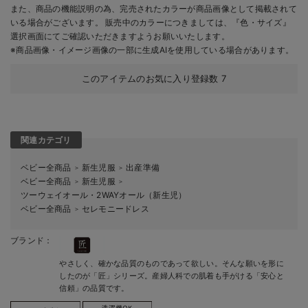
また、商品の機能説明の為、完売されたカラーが商品画像として掲載されて
いる場合がございます。 販売中のカラーにつきましては、『色・サイズ』
選択画面にてご確認いただきますようお願いいたします。
※商品画像・イメージ画像の一部に生成AIを使用している場合があります。
このアイテムのお気に入り登録数
7
関連カテゴリ
ベビー全商品
新生児服
出産準備
＞
＞
ベビー全商品
新生児服
＞
＞
ツーウェイオール・2WAYオール（新生児）
ベビー全商品
セレモニードレス
＞
ブランド：
やさしく、確かな品質のものであって欲しい。そんな願いを形に
したのが「匠」シリーズ。産婦人科での肌着も手がける「安心と
信頼」の品質です。