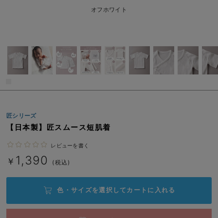
ベビー リュック
erbaviva（エルバビーバ）
オフホワイト
ベビー 小物
安心の日本製。先輩ママが買ってよかった！本当に必要な出産準備品
ハレの日に着るANGELIEBEのセレモニー
買って正解！高評価レビューアイテム
冬に可愛いニットがお得！
親子コーデ｜ママとベビーにおすすめ！
匠シリーズ
【日本製】匠スムース短肌着
便利な育児家電
レビューを書く
Gift Selection 出産祝い
1,390
￥
(税込)
ロンパースはいつからいつまで使う？選ぶポイントも解説！
保育園・入園準備特集
色・サイズを選択して
カートに入れる
ファルスカ