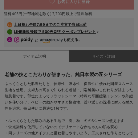
お気に入りに登録
デロンギ
送料495円(一部地域を除く) 7,700円以上で送料無料
入院準備の持ち物チェック
土日祝も
午前7:59までのご注文で当日出荷
LINE新規登録で 500円OFF クーポンプレゼント
も使える。
と
アイテム説明
サイズ・詳細
老舗の技とこだわりが詰まった、純日本製の匠シリーズ
ふっくらとした肌当たりと、伸縮性、吸水性、保温性に優れた国産スムース
生地を使用。技術力の高さで知られる老舗・川端縫製のこだわりが詰まった
短肌着です。部位によってフラットシーマ（特殊な平面縫製ミシン）や外縫
いを使い分け、ベビーの動きやすさと快適性、繰り返しの洗濯に耐える耐久
性を追求。毎日使いに最適な1枚です。
・ふっくらとした厚みのある生地で、春、秋、冬の3シーズン使えます
・蛍光染料を使用していないのでデリケートな赤ちゃんの肌も安心
・同シリーズの他アイテムと重ね着しやすいよう、工夫された作りとなって