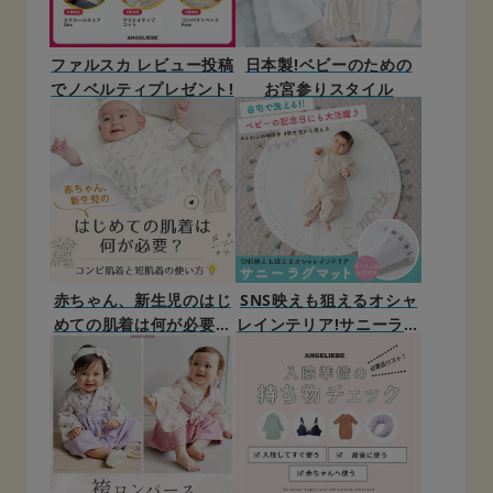
ファルスカ レビュー投稿
日本製!ベビーのための
でノベルティプレゼント!
お宮参りスタイル
赤ちゃん、新生児のはじ
SNS映えも狙えるオシャ
めての肌着は何が必要？
レインテリア!サニーラグ
コンビ肌着と短肌着の使
マット
い方