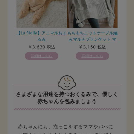
【La Stella】アニマルおく
もちもちニットケーブル編
るみ
みマルチブランケット マ
タニティ・ベビー・出産準
￥3,630
￥3,150
税込
税込
備
詳細はこちら
詳細はこちら
さまざまな用途を持つおくるみで、優しく
赤ちゃんを包みましょう
赤ちゃんにも、抱っこをするママやパパに