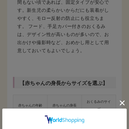
間もない頃であれば、固定タイプが安心で
す。新生児の柔らかいからだにも装着がし
やすく、モロー反射の防止にも役立ちま
す。 フード、手足カバー付きのおくるみ
は、デザイン性が高いものが多いので、お
出かけや撮影時など、おめかし用として用
意しておいてもよいでしょう。
【赤ちゃんの身長からサイズを選ぶ】
おくるみのサイ
赤ちゃんの年齢
赤ちゃんの身長
ズ
生後まもなく
50cm前後
70cm×70cm