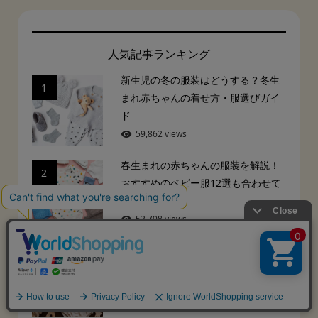
人気記事ランキング
新生児の冬の服装はどうする？冬生
1
まれ赤ちゃんの着せ方・服選びガイ
ド
59,862 views
春生まれの赤ちゃんの服装を解説！
2
おすすめのベビー服12選も合わせて
ご...
53,798 views
秋生まれの赤ちゃんの服装を徹底解
3
説！室内・外出時の着せ方ガイド付
き
48,389 views