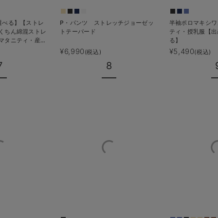
選べる】【ストレ
P・パンツ ストレッチジョーゼッ
半袖ポロマキシワ
くちん綿混ストレ
トテーパード
ティ・授乳服【出
マタニティ・産後
る】
える】
¥6,990
¥5,490
(税込)
(税込)
7
8