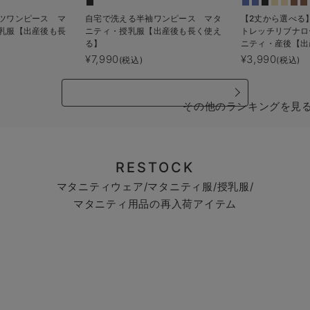
ツワンピース マ
自宅で洗える半袖ワンピース マタ
【2丈から選べる
乳服【出産後も長
ニティ・授乳服【出産後も長く使え
トレッチリブナロ
る】
ニティ・産後【出
る】
¥7,990
¥3,990
(税込)
(税込)
その他のランキングを見
RESTOCK
マタニティウェア/マタニティ服/授乳服/
マタニティ用品の再入荷アイテム