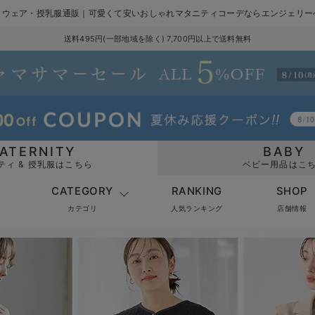
ィウェア・授乳服通販｜可愛くて安いおしゃれ
マタニティコーデならエンジェリー
送料495円(一部地域を除く) 7,700円以上で送料無料
ATERNITY
BABY
ティ & 授乳服はこちら
ベビー用品はこ
CATEGORY
RANKING
SHOP
カテゴリ
人気ランキング
店舗情報