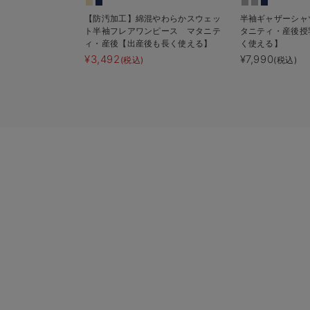
【防汚加工】綿混やわらかスウェッ
半袖ギャザーシャ
ト半袖フレアワンピース マタニテ
タニティ・産後授
ィ・産後【出産後も長く使える】
く使える】
¥3,492
¥7,990
(税込)
(税込)