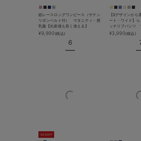
総レースロングワンピース（サテン
【2デザインから
リボンベルト付） マタニティ・授
ート・ワイド】ら
乳服【出産後も長く使える】
ッチリブパンツ 
【出産後も長く使
¥9,990
¥3,990
(税込)
(税込)
6
30%OFF