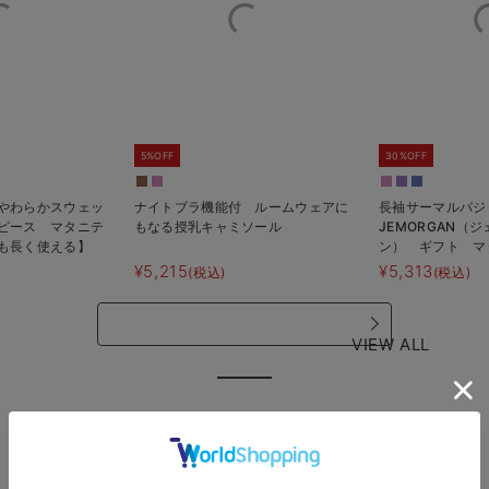
5%OFF
30%OFF
やわらかスウェッ
ナイトブラ機能付 ルームウェアに
長袖サーマルパ
ピース マタニテ
もなる授乳キャミソール
JEMORGAN（
も長く使える】
ン） ギフト マ
【出産後も長く使
¥5,215
¥5,313
(税込)
(税込)
VIEW ALL
RANKING