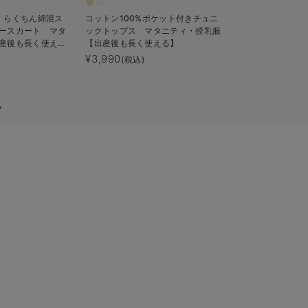
】らくちん綿混ス
コットン100%ポケット付きチュニ
助産院監修 24
ースカート マタ
ックトップス マタニティ・授乳服
ガードル
産後も長く使え
【出産後も長く使える】
¥3,990
¥2,490〜¥2,
(税込)
る