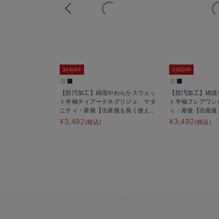
30%OFF
30%OFF
【防汚加工】綿混やわらかスウェッ
【防汚加工】綿混
ト半袖ティアードネグリジェ マタ
ト半袖フレアワン
ニティ・産後【出産後も長く使え
ィ・産後【出産後
る】
¥3,492
¥3,492
(税込)
(税込)