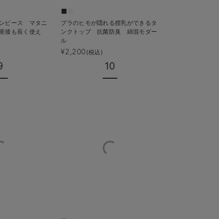
ンピース マタニ
ブラのヒモが隠れる授乳ができるタ
【LDK Baby 
産後も長く使え
ンクトップ 抗菌防臭 綿混モダー
ふわ授乳ブラ 垂
ル
ミ ノンワイヤー 
乳ブラ
¥2,200
¥2,990
(税込)
(税込)
9
10