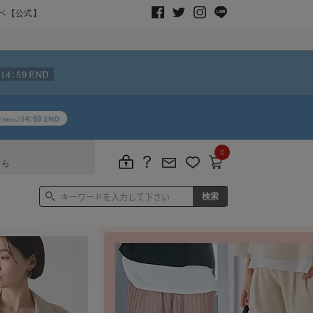
ベ【公式】
0
ちら