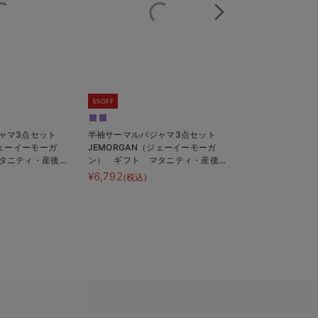
5%OFF
ジャマ3点セット
半袖サーマルパジャマ3点セット
シアージャケット
ジェーイーモーガ
JEMORGAN（ジェーイーモーガ
ースセット マタ
タニティ・産後
ン） ギフト マタニティ・産後
後も長く着れる】
える】
【出産後も長く使える】
Rosemadam
¥6,792
¥6,589
(税込)
(税込)