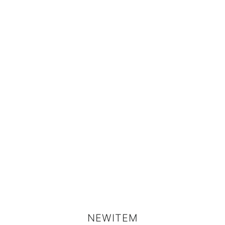
デロンギ
入院準備の持ち物チェック
NEWITEM