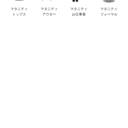
erbaviva（エルバビーバ）
マタニティ
マタニティ
マタニティ
マタニティ
トップス
アウター
お仕事着
フォーマル
安心の日本製。先輩ママが買ってよかった！本当に必要な出産準備品
ハレの日に着るANGELIEBEのセレモニー
買って正解！高評価レビューアイテム
冬に可愛いニットがお得！
親子コーデ｜ママとベビーにおすすめ！
便利な育児家電
Gift Selection 出産祝い
ロンパースはいつからいつまで使う？選ぶポイントも解説！
保育園・入園準備特集
ファルスカ