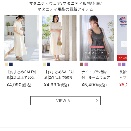
マタニティウェア/マタニティ服/授乳服/
マタニティ用品の最新アイテム
30%OFF
【おまとめSALE対
【おまとめSALE対
ナイトブラ機能
長袖サ
象|2点以上で50%
象|2点以上で50%
付 ルームウェア
ャマ3
オフ】【防汚加
オフ】【防汚加
にもなる授乳キャ
JEMO
¥4,990
¥4,990
¥5,490
¥5,3
(税込)
(税込)
(税込)
工】綿混やわらか
工】綿混やわらか
ミソール
ェーイ
スウェット半袖テ
スウェット半袖フ
ン） 
ィアードネグリジ
レアワンピース
タニテ
VIEW ALL
ェ マタニティ・
マタニティ・産後
【出産
産後【出産後も長
【出産後も長く使
える】
く使える】
える】