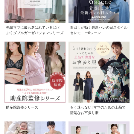
先輩ママに最も選ばれている!ぷく
着回しが効く最新ハレの日スタイル
ぷくダブルガーゼパジャマシリーズ
セレモニー6シーン
助産院監修シリーズ
もう迷わない!!ママのための上品で
清楚なお宮参り服