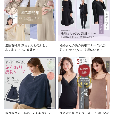
退院着特集 赤ちゃんとの新しい一
妊婦さんの為の喪服マナー 急な訃
歩を彩るママの服装ガイド
報にも慌てない。実用Q&Aガイド
ポコポコガーゼのふんわり授乳ケー
助産院監修 授乳ブラキャミ 選べる2