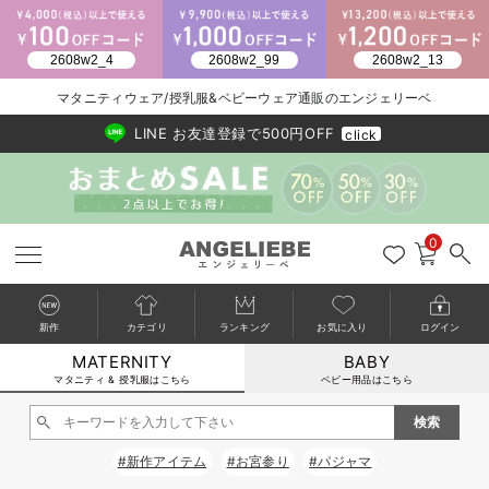
2026/NewArrival
送料495円(一部地域を除く) 7,700円以上で送料無料
マタニティウェア/授乳服&ベビーウェア通販のエンジェリーベ
LINE お友達登録で500円OFF
click
0
新作
カテゴリ
ランキング
お気に入り
ログイン
MATERNITY
BABY
戻る
戻る
戻る
戻る
戻る
戻る
戻る
戻る
戻る
戻る
戻る
戻る
戻る
戻る
戻る
戻る
戻る
戻る
戻る
戻る
戻る
戻る
戻る
戻る
戻る
戻る
戻る
戻る
戻る
戻る
戻る
カートに入れる
マタニティ & 授乳服はこちら
ベビー用品はこちら
マタニティウェア全て
マタニティ 下着・インナー全て
授乳服全て
マタニティ フォーマル全て
授乳用品全て
マタニティレッグウェア全て
マタニティ ボディケア全て
アウトレット全て
特集全て
再入荷全て
送料無料アイテム全て
ブラキャミ おまとめ
【37周年祭セール】
気温差別オススメアイ
マタニティウェア お
こだわりの履き心地！
出産準備応援割全て
春のマタニティワンピ
Gift Selection 
冬の冷え対策インナー
入院準備の持ち物チェ
冬のあったか特集全て
閉じる
マタニティ ワンピース
授乳ワンピース
マタニティ スーツ
妊婦用 抱き枕・授乳クッション
マタニティストッキング・タイツ
妊娠線クリーム
【アウトレット】ワンピース
抗菌防臭加工
再入荷｜インナー
授乳ブラ・マタニティブラ（マタニティインナー・産後用品）
ワンピース
【37周年祭セール】2
【15℃】3月下旬～
動きやすく着回しでき
強撚スムース(コスパ
【おまとめ割】パジャ
カジュアル
ジャケット派
マタニティパジャマ
【オフィスカジュアル
レギンスタイプ
【フォーマル】ワンピ
【ベビー】長袖
ハンカチ
快適ウェア10%OFF
セットアップ・ レイ
〜3,000円（税込）
薄くてあったか
入院してすぐ使うグッ
【冬のあったか特集】
#新作アイテム
#お宮参り
#パジャマ