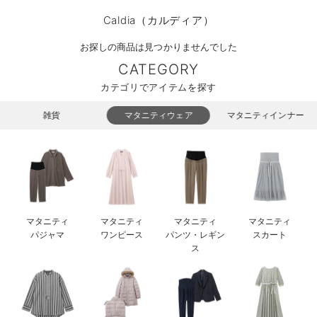
マタニティ パンツ
マタニティ ショーツ
授乳トップス
マタニティ オフィス 通勤服
授乳 ケープ
マタニティレギンス
【アウトレット】トップス・授乳トップス
透け防止
再入荷｜アウター
トップス
【37周年祭セール】4
【〜10℃】3月中旬
涼しくて可愛い「ワン
デニム
きれいめトップス派
マタニティインナー
【オフィスカジュアル
パンツタイプ
【フォーマル】ボトム
【ベビー】半袖
2WAYオール
Aライン ・フレアワ
〜5,000円（税込）
綿混素材
赤ちゃんへ使うもの
【冬のあったか特集】
Caldia（カルディア）
マタニティ スカート
妊婦帯・腹帯・産前ガードル
マタニティ ドレス（結婚式・お呼ばれ）
【アウトレット】ボトムス
見えてもカワイイ
パンツ
レギンス
きれいめスカート派
ベビー
【フォーマル】トップ
【ベビー】グッズ
コンビ肌着
Iライン ・タイトシ
〜10,000円（税込）
腹巻・ひざ上パンツ
産後に使うグッズ
【冬のあったか特集】
お探しの商品は見つかりませんでした
CATEGORY
マタニティ トップス
マタニティ 授乳 キャミソール
マタニティ フォーマル パンツ・ボトムス
【アウトレット】パジャマ
コットン素材
スカート
オフィス
きれいめ美脚パンツ派
短肌着
快適ウェア10%OFF
ジャンパースカート/
10,001円（税込）〜
保温&リカバリー
【冬のあったか特集】
カテゴリでアイテムを探す
マタニティ アウター（コート）・ママコート
産褥ショーツ
【アウトレット】インナー
冷房対策
パジャマ
ツィード派
セット
ワーク・オフィス
女の子におススメのギ
レギンス・タイツ
雑貨
マタニティウェア
マタニティインナー
骨盤・マタニティベルト （妊娠中・産後）
【アウトレット】ベビー
接触冷感素材
インナー
MAX55%OFF ブラッ
王道シンプル派
カジュアル
男の子におススメのギ
カップ付きインナー
産後 ガードル インナー
Tシャツブラ
雑貨
セットアップ派
フォーマル / オケー
定番ギフト
あったか度◎
マタニティ 腹巻き
ブラトップ
ベビー
あったかアイテム｜ベ
もらって嬉しいギフト
裏起毛素材
親子セット
かわいくておもしろい
マタニティ
マタニティ
マタニティ
マタニティ
パジャマ
ワンピース
パンツ・レギン
スカート
快適機能ウェア特集 トップス
何枚あっても嬉しいア
ス
快適機能ウェア特集 ボトムス
長く使えるアイテム
快適機能ウェア特集 パジャマ
お部屋映えアイテム