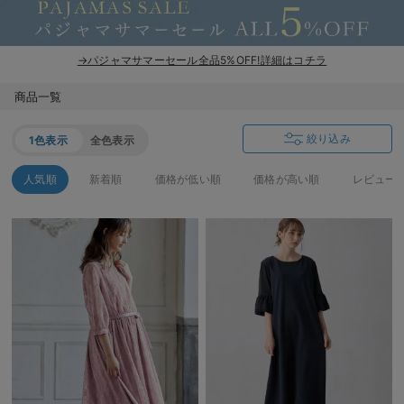
erbaviva（エルバビーバ）
安心の日本製。先輩ママが買ってよかった！本当に必要な出産準備品
→パジャマサマーセール全品5%OFF!詳細はコチラ
ハレの日に着るANGELIEBEのセレモニー
商品一覧
買って正解！高評価レビューアイテム
絞り込み
1色表示
全色表示
冬に可愛いニットがお得！
人気順
新着順
価格が低い順
価格が高い順
レビュー
親子コーデ｜ママとベビーにおすすめ！
便利な育児家電
Gift Selection 出産祝い
ロンパースはいつからいつまで使う？選ぶポイントも解説！
保育園・入園準備特集
ファルスカ