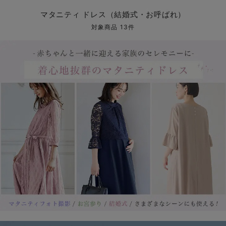
マタニティ パンツ
マタニティ ショーツ
授乳トップス
マタニティ オフィス 通勤服
授乳 ケープ
マタニティレギンス
【アウトレット】トップス・授乳トップス
透け防止
再入荷｜アウター
トップス
【37周年祭セール】4
【〜10℃】3月中旬
涼しくて可愛い「ワン
デニム
きれいめトップス派
マタニティインナー
【オフィスカジュアル
パンツタイプ
【フォーマル】ボトム
【ベビー】半袖
2WAYオール
Aライン ・フレアワ
〜5,000円（税込）
綿混素材
赤ちゃんへ使うもの
【冬のあったか特集】
マタニティ ドレス（結婚式・お呼ばれ）
マタニティ スカート
妊婦帯・腹帯・産前ガードル
マタニティ ドレス（結婚式・お呼ばれ）
【アウトレット】ボトムス
見えてもカワイイ
パンツ
レギンス
きれいめスカート派
ベビー
【フォーマル】トップ
【ベビー】グッズ
コンビ肌着
Iライン ・タイトシ
〜10,000円（税込）
腹巻・ひざ上パンツ
産後に使うグッズ
【冬のあったか特集】
対象商品 13件
マタニティ トップス
マタニティ 授乳 キャミソール
マタニティ フォーマル パンツ・ボトムス
【アウトレット】パジャマ
コットン素材
スカート
オフィス
きれいめ美脚パンツ派
短肌着
快適ウェア10%OFF
ジャンパースカート/
10,001円（税込）〜
保温&リカバリー
【冬のあったか特集】
マタニティ アウター（コート）・ママコート
産褥ショーツ
【アウトレット】インナー
冷房対策
パジャマ
ツィード派
セット
ワーク・オフィス
女の子におススメのギ
レギンス・タイツ
骨盤・マタニティベルト （妊娠中・産後）
【アウトレット】ベビー
接触冷感素材
インナー
MAX55%OFF ブラッ
王道シンプル派
カジュアル
男の子におススメのギ
カップ付きインナー
産後 ガードル インナー
Tシャツブラ
雑貨
セットアップ派
フォーマル / オケー
定番ギフト
あったか度◎
マタニティ 腹巻き
ブラトップ
ベビー
あったかアイテム｜ベ
もらって嬉しいギフト
裏起毛素材
親子セット
かわいくておもしろい
快適機能ウェア特集 トップス
何枚あっても嬉しいア
快適機能ウェア特集 ボトムス
長く使えるアイテム
快適機能ウェア特集 パジャマ
お部屋映えアイテム