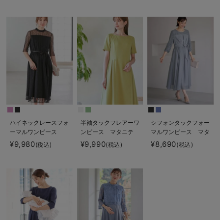
る】fairy（フェアリ
Rosemadame（ロー
ー）
ズマダム）
ハイネックレースフォ
半袖タックフレアーワ
シフォンタックフォー
ーマルワンピース
ンピース マタニテ
マルワンピース マタ
ィ・産後授乳服【出産
ニティ・授乳服【出産
¥9,980
¥9,990
¥8,690
(税込)
(税込)
(税込)
後も長く使える】
後も長く使える】