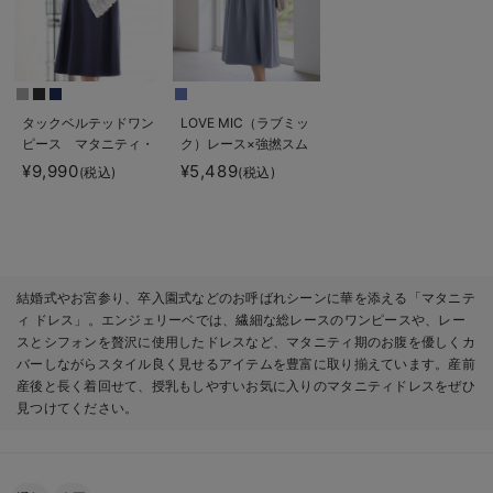
タックベルテッドワン
LOVE MIC（ラブミッ
ピース マタニティ・
ク）レース×強撚スム
授乳服【出産後も長く
ースフレアーワンピー
¥9,990
¥5,489
(税込)
(税込)
使える】
ス マタニティ・授乳
服【出産後も長く使え
る】
結婚式やお宮参り、卒入園式などのお呼ばれシーンに華を添える「マタニテ
ィ ドレス」。エンジェリーベでは、繊細な総レースのワンピースや、レー
スとシフォンを贅沢に使用したドレスなど、マタニティ期のお腹を優しくカ
バーしながらスタイル良く見せるアイテムを豊富に取り揃えています。産前
産後と長く着回せて、授乳もしやすいお気に入りのマタニティドレスをぜひ
見つけてください。