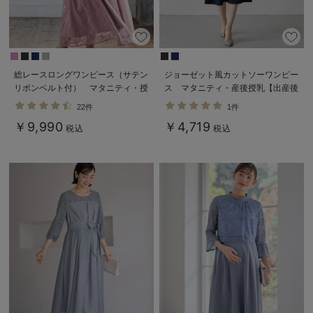
デロンギ
入院準備の持ち物チェック
総レースロングワンピース（サテン
ジョーゼット風カットソーワンピー
リボンベルト付） マタニティ・授
ス マタニティ・産後授乳【出産後
乳服【出産後も長く使える】
も長く使える】Rosemadame（ロ
22件
1件
ーズマダム）
￥9,990
￥4,719
税込
税込