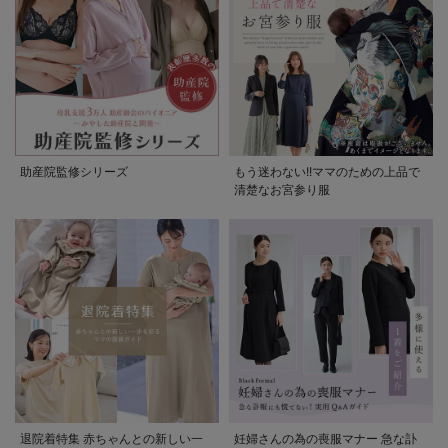
助産院監修シリーズ
もう迷わない!!ママのための上品で
清楚なお宮参り服
退院着特集 赤ちゃんとの新しい一
妊婦さんの為の喪服マナー 急な訃