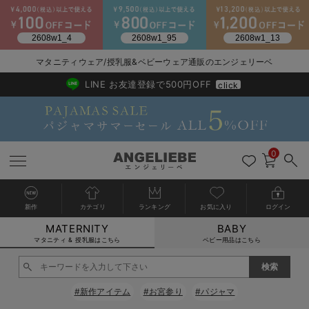
マタニティウェア/授乳服&ベビーウェア通販のエンジェリーベ
2026/NewArrival
送料495円(一部地域を除く) 7,700円以上で送料無料
LINE お友達登録で500円OFF
click
0
新作
カテゴリ
ランキング
お気に入り
ログイン
MATERNITY
BABY
戻る
戻る
戻る
戻る
戻る
戻る
戻る
戻る
戻る
戻る
戻る
戻る
戻る
戻る
戻る
戻る
戻る
戻る
戻る
戻る
戻る
戻る
戻る
戻る
戻る
戻る
戻る
戻る
戻る
戻る
戻る
カートに入れる
マタニティ & 授乳服はこちら
ベビー用品はこちら
マタニティウェア全て
マタニティ 下着・インナー全て
授乳服全て
マタニティ フォーマル全て
授乳用品全て
マタニティレッグウェア全て
マタニティ ボディケア全て
アウトレット全て
特集全て
再入荷全て
送料無料アイテム全て
ブラキャミ おまとめ
【37周年祭セール】
気温差別オススメアイ
マタニティウェア お
こだわりの履き心地！
出産準備応援割全て
春のマタニティワンピ
Gift Selection 
冬の冷え対策インナー
入院準備の持ち物チェ
冬のあったか特集全て
閉じる
マタニティ ワンピース
授乳ワンピース
マタニティ スーツ
妊婦用 抱き枕・授乳クッション
マタニティストッキング・タイツ
妊娠線クリーム
【アウトレット】ワンピース
抗菌防臭加工
再入荷｜インナー
授乳ブラ・マタニティブラ（マタニティインナー・産後用品）
ワンピース
【37周年祭セール】2
【15℃】3月下旬～
動きやすく着回しでき
強撚スムース(コスパ
【おまとめ割】パジャ
カジュアル
ジャケット派
マタニティパジャマ
【オフィスカジュアル
レギンスタイプ
【フォーマル】ワンピ
【ベビー】長袖
ハンカチ
快適ウェア10%OFF
セットアップ・ レイ
〜3,000円（税込）
薄くてあったか
入院してすぐ使うグッ
【冬のあったか特集】
#新作アイテム
#お宮参り
#パジャマ