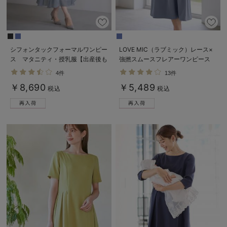
シフォンタックフォーマルワンピー
LOVE MIC（ラブミック）レース×
ス マタニティ・授乳服【出産後も
強撚スムースフレアーワンピース
長く使える】
マタニティ・授乳服【出産後も長く
4件
13件
使える】
￥8,690
￥5,489
税込
税込