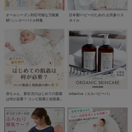
オールシーズン対応可能な万能素
日本製!ベビーのための お宮参りス
材! シンカーパイル特集
タイル
赤ちゃん、新生児のはじめての肌着
erbaviva（エルバビーバ）
は何が必要？ コンビ肌着と短肌着
の使い方