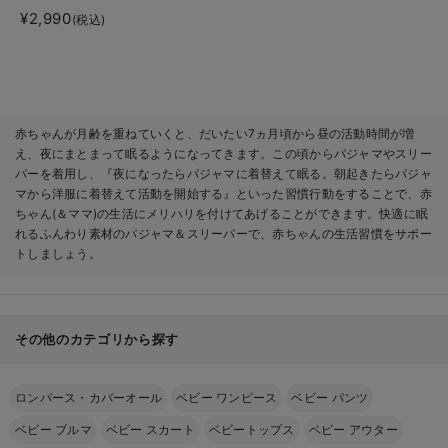
る2WAYフリース スリ
¥2,990
(税込)
ーパー
赤ちゃんが月齢を重ねていくと、だいたい7ヵ月頃から昼の活動時間が増
え、夜にまとまって眠るようになってきます。この頃からパジャマやスリー
パーを着用し、『夜になったらパジャマに着替えて眠る。朝起きたらパジャ
マから洋服に着替えて活動を開始する』といった習慣行動をすることで、赤
ちゃん(＆ママ)の生活にメリハリを付けてあげることができます。快適に眠
れるふんわり素材のパジャマ＆スリーパーで、赤ちゃんの生活習慣をサポー
トしましょう。
その他のカテゴリから探す
ロンパース・カバーオール
ベビー ワンピース
ベビー パンツ
ベビー ブルマ
ベビー スカート
ベビートップス
ベビー アウター