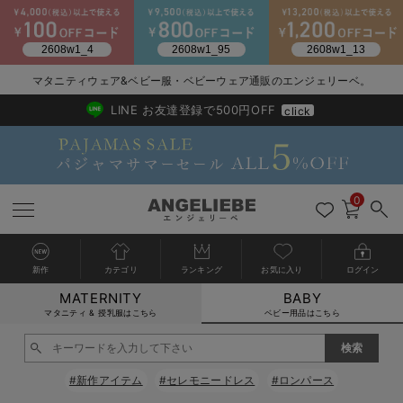
2026/NewArrival
送料495円(一部地域を除く) 7,700円以上で送料無料
マタニティウェア&ベビー服・ベビーウェア通販のエンジェリーベ。
LINE お友達登録で500円OFF
click
0
新作
カテゴリ
ランキング
お気に入り
ログイン
MATERNITY
BABY
戻る
戻る
戻る
戻る
戻る
戻る
戻る
戻る
戻る
戻る
戻る
戻る
戻る
戻る
戻る
戻る
戻る
戻る
戻る
戻る
戻る
戻る
戻る
戻る
戻る
戻る
戻る
戻る
戻る
戻る
戻る
カートに入れる
マタニティ & 授乳服はこちら
ベビー用品はこちら
新生児服全て
ベビー服全て
シーズンアイテム全て
ベビー・新生児 寝具全て
ベビー 雑貨全て
お出かけグッズ全て
ベビー｜季節の特集全て
アウトレット全て
特集全て
再入荷全て
送料無料アイテム全て
ブラキャミ おまとめ
【37周年祭セール】
気温差別オススメアイ
マタニティウェア お
こだわりの履き心地！
出産準備応援割全て
春のマタニティワンピ
Gift Selection 
冬の冷え対策インナー
入院準備の持ち物チェ
冬のあったか特集全て
閉じる
出産準備
ロンパース・カバーオール
甚平・浴衣
ベビーベッド・布団 （ベビー・新生児）
ベビーカー
猛暑からベビーを守るひんやりグッズ
【アウトレット】ワンピース
抗菌防臭加工
再入荷｜インナー
ベビーチェア（ハイローチェア）・ベビーラック
ワンピース
【37周年祭セール】2
【15℃】3月下旬～
動きやすく着回しでき
強撚スムース(コスパ
【おまとめ割】パジャ
カジュアル
ジャケット派
マタニティパジャマ
【オフィスカジュアル
レギンスタイプ
【フォーマル】ワンピ
【ベビー】長袖
ハンカチ
快適ウェア10%OFF
セットアップ・ レイ
〜3,000円（税込）
薄くてあったか
入院してすぐ使うグッ
【冬のあったか特集】
#新作アイテム
#セレモニードレス
#ロンパース