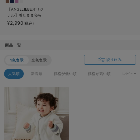
ベビー リュック
erbaviva（エルバビーバ）
【ANGELIEBEオリジ
ナル】着たまま寝ら
ベビー 小物
安心の日本製。先輩ママが買ってよかった！本当に必要な出産準備品
れる2WAYフリース
¥2,990
(税込)
スリーパー
ハレの日に着るANGELIEBEのセレモニー
買って正解！高評価レビューアイテム
商品一覧
冬に可愛いニットがお得！
絞り込み
1色表示
全色表示
親子コーデ｜ママとベビーにおすすめ！
人気順
新着順
価格が低い順
価格が高い順
レビュー
便利な育児家電
Gift Selection 出産祝い
ロンパースはいつからいつまで使う？選ぶポイントも解説！
保育園・入園準備特集
ファルスカ