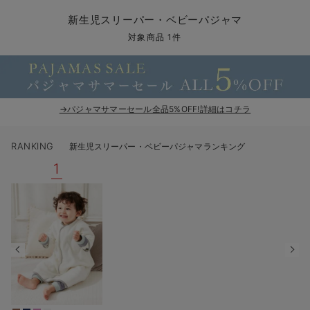
コンビ肌着・新生児/ベビー肌着
ベビー ワンピース
ベビー袴
ベビー ブランケット・タオルケット
子育て便利家電
抱っこ紐
夏のお役立ちベビーウェア
【アウトレット】トップス・授乳トップス
透け防止
再入荷｜アウター
トップス
【37周年祭セール】4
【〜10℃】3月中旬
涼しくて可愛い「ワン
デニム
きれいめトップス派
マタニティインナー
【オフィスカジュアル
パンツタイプ
【フォーマル】ボトム
【ベビー】半袖
2WAYオール
Aライン ・フレアワ
〜5,000円（税込）
綿混素材
赤ちゃんへ使うもの
【冬のあったか特集】
新生児スリーパー・ベビーパジャマ
ツーウェイオール・2WAYオール（新生児）
ベビー パンツ
おくるみ（新生児）
プレイマット・ベビー マット
ベビーケープ
シンカーパイル特集
【アウトレット】ボトムス
見えてもカワイイ
パンツ
レギンス
きれいめスカート派
ベビー
【フォーマル】トップ
【ベビー】グッズ
コンビ肌着
Iライン ・タイトシ
〜10,000円（税込）
腹巻・ひざ上パンツ
産後に使うグッズ
【冬のあったか特集】
対象商品 1件
ベビー ブルマ
ベビー 雑貨 小物
ベビーの動物なりきり特集
【アウトレット】パジャマ
コットン素材
スカート
オフィス
きれいめ美脚パンツ派
短肌着
快適ウェア10%OFF
ジャンパースカート/
10,001円（税込）〜
保温&リカバリー
【冬のあったか特集】
ベビー スカート
ベビー安全グッズ
ベビー 夏のお役立ちグッズ特集
【アウトレット】インナー
冷房対策
パジャマ
ツィード派
セット
ワーク・オフィス
女の子におススメのギ
レギンス・タイツ
→パジャマサマーセール全品5%OFF!詳細はコチラ
ベビートップス
ベビーおもちゃ
【素材別】ベビーロンパース特集
【アウトレット】ベビー
接触冷感素材
インナー
MAX55%OFF ブラッ
王道シンプル派
カジュアル
男の子におススメのギ
カップ付きインナー
RANKING
新生児スリーパー・ベビーパジャマランキング
ベビー アウター
メモリアルグッズ
袴ロンパース特集
Tシャツブラ
雑貨
セットアップ派
フォーマル / オケー
定番ギフト
あったか度◎
1
ベビー セットアップ
授乳・調乳・お食事
ブラトップ
ベビー
あったかアイテム｜ベ
もらって嬉しいギフト
裏起毛素材
スタイ・よだれかけ（新生児・ベビー）
哺乳瓶
親子セット
かわいくておもしろい
ベビー帽子（新生児・乳児）
赤ちゃん 洗剤・洗濯用品・お掃除
快適機能ウェア特集 トップス
何枚あっても嬉しいア
新生児スリーパー・ベビーパジャマ
赤ちゃん お風呂・ベビースキンケア
快適機能ウェア特集 ボトムス
長く使えるアイテム
おむつ関連グッズ
快適機能ウェア特集 パジャマ
ベビーシューズ・ファーストシューズ・ベビー靴下
お部屋映えアイテム