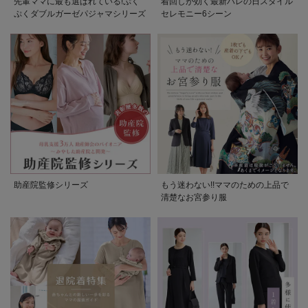
先輩ママに最も選ばれている!ぷく
着回しが効く最新ハレの日スタイル
ぷくダブルガーゼパジャマシリーズ
セレモニー6シーン
助産院監修シリーズ
もう迷わない!!ママのための上品で
清楚なお宮参り服