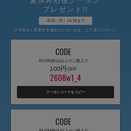
夏休み応援クーポン
マタニティ パンツ
マタニティ ショーツ
授乳トップス
マタニティ オフィス 通勤服
授乳 ケープ
マタニティレギンス
【アウトレット】トップス・授乳トップス
透け防止
再入荷｜アウター
トップス
【37周年祭セール】4
【〜10℃】3月中旬ま
涼しくて可愛い「ワン
デニム
きれいめトップス派
マタニティインナー
【オフィスカジュアル
パンツタイプ
【フォーマル】ボトム
【ベビー】半袖
2WAYオール
Aライン ・フレアワ
〜5,000円（税込）
綿混素材
赤ちゃんへ使うもの
【冬のあったか特集】
プレゼント!!
マタニティ スカート
妊婦帯・腹帯・産前ガードル
マタニティ ドレス（結婚式・お呼ばれ）
【アウトレット】ボトムス
見えてもカワイイ
パンツ
レギンス
きれいめスカート派
ベビー
【フォーマル】トップ
【ベビー】グッズ
コンビ肌着
Iライン ・タイトシ
〜10,000円（税込）
腹巻・ひざ上パンツ
産後に使うグッズ
【冬のあったか特集】
-8/10（月）14:59まで
マタニティ トップス
マタニティ 授乳 キャミソール
マタニティ フォーマル パンツ・ボトムス
【アウトレット】パジャマ
コットン素材
スカート
オフィス
きれいめ美脚パンツ派
短肌着
快適ウェア10%OF
ジャンパースカート/
10,001円（税込）〜
保温&リカバリー
【冬のあったか特集】
※予告なく変更する場合がございます。ご了承ください。
マタニティ アウター（コート）・ママコート
産褥ショーツ
【アウトレット】インナー
冷房対策
パジャマ
ツィード派
セット
ワーク・オフィス
女の子におススメのギ
レギンス・タイツ
CODE
骨盤・マタニティベルト （妊娠中・産後）
【アウトレット】ベビー
接触冷感素材
インナー
MAX55%OFF ブラッ
王道シンプル派
カジュアル
男の子におススメのギ
カップ付きインナー
¥4,000(税込)以上のご購入で
産後 ガードル インナー
Tシャツブラ
雑貨
セットアップ派
フォーマル / オケー
定番ギフト
あったか度◎
100円
2608w1_4
マタニティ 腹巻き
ブラトップ
ベビー
あったかアイテム｜ベ
もらって嬉しいギフト
裏起毛素材
親子セット
かわいくておもしろい
クーポンコードをコピー
快適機能ウェア特集 トップス
何枚あっても嬉しいア
快適機能ウェア特集 ボトムス
長く使えるアイテム
CODE
快適機能ウェア特集 パジャマ
お部屋映えアイテム
¥9,500(税込)以上のご購入で