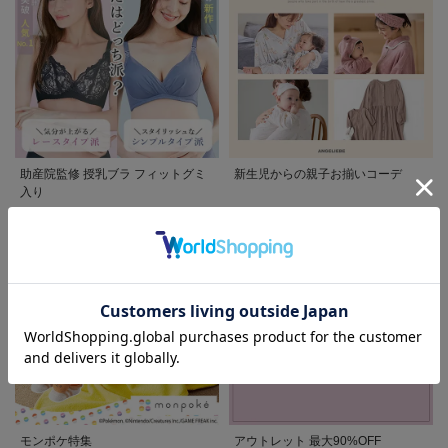
助産院監修 授乳ブラ フィットグミ
新生児からの親子お揃いコーデ
入り
モンポケ特集
アウトレット 最大90%OFF