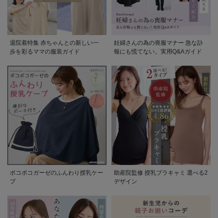
退院着特集 赤ちゃんとの新しい一
妊婦さんの為の喪服マナー 急な訃
歩を彩るママの服装ガイド
報にも慌てない。実用Q&Aガイド
ポコポコガーゼのふんわり授乳ケー
助産院監修 授乳ブラキャミ 選べる2
プ
デザイン