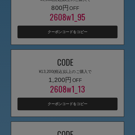
erbaviva（エルバビーバ）
800円
2608w1_95
安心の日本製。先輩ママが買ってよかった！本当に必要な出産準備品
ハレの日に着るANGELIEBEのセレモニー
クーポンコードをコピー
買って正解！高評価レビューアイテム
冬に可愛いニットがお得！
CODE
親子コーデ｜ママとベビーにおすすめ！
¥13,200(税込)以上のご購入で
1,200円
便利な育児家電
2608w1_13
Gift Selection 出産祝い
ロンパースはいつからいつまで使う？選ぶポイントも解説！
クーポンコードをコピー
保育園・入園準備特集
ファルスカ
CODE