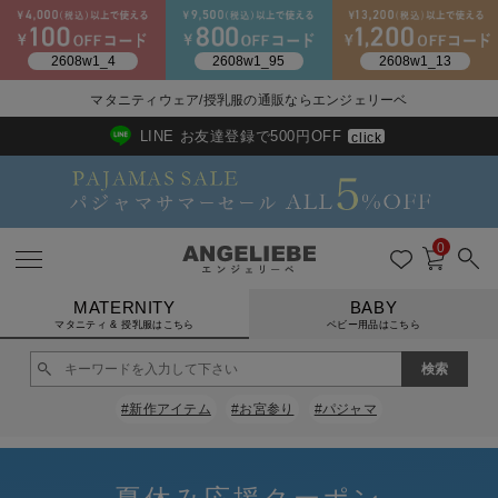
2026/NewArrival
送料495円(一部地域を除く) 7,700円以上で送料無料
マタニティウェア/授乳服の通販ならエンジェリーベ
LINE お友達登録で500円OFF
click
0
MATERNITY
BABY
マタニティ & 授乳服はこちら
ベビー用品はこちら
戻る
戻る
戻る
戻る
戻る
戻る
戻る
戻る
戻る
戻る
戻る
戻る
戻る
戻る
戻る
戻る
戻る
戻る
戻る
戻る
戻る
戻る
戻る
戻る
戻る
戻る
戻る
戻る
戻る
戻る
戻る
#新作アイテム
#お宮参り
#パジャマ
マタニティウェア全て
マタニティ 下着・インナー全て
授乳服全て
マタニティ フォーマル全て
授乳用品全て
マタニティレッグウェア全て
マタニティ ボディケア全て
アウトレット全て
特集全て
再入荷全て
送料無料アイテム全て
ブラキャミ おまとめ
【37周年祭セール】
気温差別オススメアイ
マタニティウェア お
こだわりの履き心地！
出産準備応援割全て
春のマタニティワンピ
Gift Selection 
冬の冷え対策インナー
入院準備の持ち物チェ
冬のあったか特集全て
マタニティ ワンピース
授乳ワンピース
マタニティ スーツ
妊婦用 抱き枕・授乳クッション
マタニティストッキング・タイツ
妊娠線クリーム
【アウトレット】ワンピース
抗菌防臭加工
再入荷｜インナー
授乳ブラ・マタニティブラ（マタニティインナー・産後用品）
ワンピース
【37周年祭セール】2
【15℃】3月下旬～
動きやすく着回しでき
強撚スムース(コスパ
【おまとめ割】パジャ
カジュアル
ジャケット派
マタニティパジャマ
【オフィスカジュアル
レギンスタイプ
【フォーマル】ワンピ
【ベビー】長袖
ハンカチ
快適ウェア10%OF
セットアップ・ レイ
〜3,000円（税込）
薄くてあったか
入院してすぐ使うグッ
【冬のあったか特集】