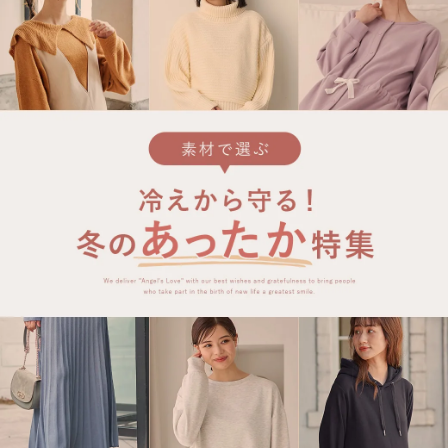
マタニティ パンツ
マタニティ ショーツ
授乳トップス
マタニティ オフィス 通勤服
授乳 ケープ
マタニティレギンス
【アウトレット】トップス・授乳トップス
透け防止
再入荷｜アウター
トップス
【37周年祭セール】4
【〜10℃】3月中旬
涼しくて可愛い「ワン
デニム
きれいめトップス派
マタニティインナー
【オフィスカジュアル
パンツタイプ
【フォーマル】ボトム
【ベビー】半袖
2WAYオール
Aライン ・フレアワ
〜5,000円（税込）
綿混素材
赤ちゃんへ使うもの
【冬のあったか特集】
マタニティ スカート
妊婦帯・腹帯・産前ガードル
マタニティ ドレス（結婚式・お呼ばれ）
【アウトレット】ボトムス
見えてもカワイイ
パンツ
レギンス
きれいめスカート派
ベビー
【フォーマル】トップ
【ベビー】グッズ
コンビ肌着
Iライン ・タイトシ
〜10,000円（税込）
腹巻・ひざ上パンツ
産後に使うグッズ
【冬のあったか特集】
マタニティ トップス
マタニティ 授乳 キャミソール
マタニティ フォーマル パンツ・ボトムス
【アウトレット】パジャマ
コットン素材
スカート
オフィス
きれいめ美脚パンツ派
短肌着
快適ウェア10%OFF
ジャンパースカート/
10,001円（税込）〜
保温&リカバリー
【冬のあったか特集】
マタニティ アウター（コート）・ママコート
産褥ショーツ
【アウトレット】インナー
冷房対策
パジャマ
ツィード派
セット
ワーク・オフィス
女の子におススメのギ
レギンス・タイツ
骨盤・マタニティベルト （妊娠中・産後）
【アウトレット】ベビー
接触冷感素材
インナー
MAX55%OFF ブラッ
王道シンプル派
カジュアル
男の子におススメのギ
カップ付きインナー
産後 ガードル インナー
Tシャツブラ
雑貨
セットアップ派
フォーマル / オケー
定番ギフト
あったか度◎
マタニティ 腹巻き
ブラトップ
ベビー
あったかアイテム｜ベ
もらって嬉しいギフト
裏起毛素材
親子セット
かわいくておもしろい
快適機能ウェア特集 トップス
何枚あっても嬉しいア
快適機能ウェア特集 ボトムス
長く使えるアイテム
快適機能ウェア特集 パジャマ
お部屋映えアイテム