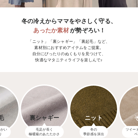
erbaviva（エルバビーバ）
安心の日本製。先輩ママが買ってよかった！本当に必要な出産準備品
冬の冷えからママをやさしく守る、
あったか素材
が勢ぞろい！
ハレの日に着るANGELIEBEのセレモニー
「ニット」「裏シャギー」「裏起毛」など、
買って正解！高評価レビューアイテム
素材別におすすめアイテムをご提案。
自分にぴったりのぬくもりを見つけて、
冬に可愛いニットがお得！
快適なマタニティライフを楽しんで♪
親子コーデ｜ママとベビーにおすすめ！
便利な育児家電
Gift Selection 出産祝い
ロンパースはいつからいつまで使う？選ぶポイントも解説！
毛
裏シャギー
ニット
保育園・入園準備特集
暖かい
毛足が長く
冬の
ツイー
ファルスカ
り
極暖級のあたたかさ
季節感を演出
ベ