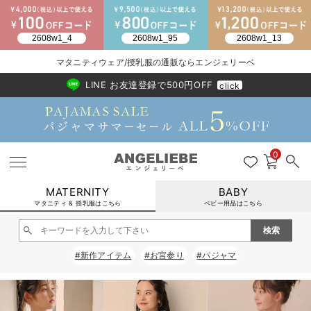
マタニティウェア/授乳服の通販ならエンジェリーベ
2026/NewArrival
送料495円(一部地域を除く) 7,700円以上で送料無料
LINE お友達登録で500円OFF
click
0
MATERNITY
BABY
マタニティ & 授乳服はこちら
ベビー用品はこちら
戻る
戻る
戻る
戻る
戻る
戻る
戻る
戻る
戻る
戻る
戻る
戻る
戻る
戻る
戻る
戻る
戻る
戻る
戻る
戻る
戻る
戻る
戻る
戻る
戻る
戻る
戻る
戻る
戻る
戻る
戻る
#新作アイテム
#お宮参り
#パジャマ
マタニティウェア全て
マタニティ 下着・インナー全て
授乳服全て
マタニティ フォーマル全て
授乳用品全て
マタニティレッグウェア全て
マタニティ ボディケア全て
アウトレット全て
特集全て
再入荷全て
送料無料アイテム全て
ブラキャミ おまとめ
【37周年祭セール】
気温差別オススメアイ
マタニティウェア お
こだわりの履き心地！
出産準備応援割全て
春のマタニティワンピ
Gift Selection 
冬の冷え対策インナー
入院準備の持ち物チェ
冬のあったか特集全て
マタニティ ワンピース
授乳ワンピース
マタニティ スーツ
妊婦用 抱き枕・授乳クッション
マタニティストッキング・タイツ
妊娠線クリーム
【アウトレット】ワンピース
抗菌防臭加工
再入荷｜インナー
授乳ブラ・マタニティブラ（マタニティインナー・産後用品）
ワンピース
【37周年祭セール】2
【15℃】3月下旬～
動きやすく着回しでき
強撚スムース(コスパ
【おまとめ割】パジャ
カジュアル
ジャケット派
マタニティパジャマ
【オフィスカジュアル
レギンスタイプ
【フォーマル】ワンピ
【ベビー】長袖
ハンカチ
快適ウェア10%OFF
セットアップ・ レイ
〜3,000円（税込）
薄くてあったか
入院してすぐ使うグッ
【冬のあったか特集】