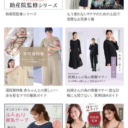
助産院監修シリーズ
もう迷わない!!ママのための上品で
清楚なお宮参り服
退院着特集 赤ちゃんとの新しい一
妊婦さんの為の喪服マナー 急な訃
歩を彩るママの服装ガイド
報にも慌てない。実用Q&Aガイド