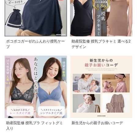
ポコポコガーゼのふんわり授乳ケー
助産院監修 授乳ブラキャミ 選べる2
プ
デザイン
助産院監修 授乳ブラ フィットグミ
新生児からの親子お揃いコーデ
入り