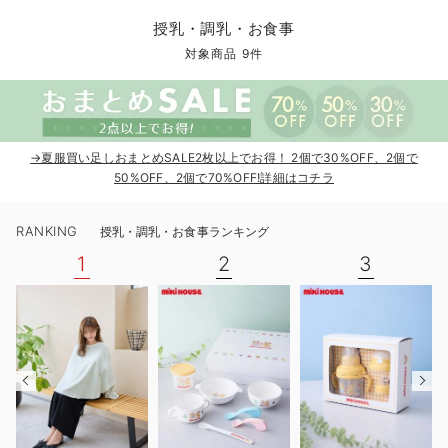
コンビ肌着・新生児/ベビー肌着
ベビー ワンピース
ベビー袴
ベビー ブランケット・タオルケット
子育て便利家電
抱っこ紐
夏のお役立ちベビーウェア
【アウトレット】トップス・授乳トップス
透け防止
再入荷｜アウター
トップス
【37周年祭セール】4
【〜10℃】3月中旬
涼しくて可愛い「ワン
デニム
きれいめトップス派
マタニティインナー
【オフィスカジュアル
パンツタイプ
【フォーマル】ボトム
【ベビー】半袖
2WAYオール
Aライン ・フレアワ
〜5,000円（税込）
綿混素材
赤ちゃんへ使うもの
【冬のあったか特集】
授乳・調乳・お食事
ツーウェイオール・2WAYオール（新生児）
ベビー パンツ
おくるみ（新生児）
プレイマット・ベビー マット
ベビーケープ
シンカーパイル特集
【アウトレット】ボトムス
見えてもカワイイ
パンツ
レギンス
きれいめスカート派
ベビー
【フォーマル】トップ
【ベビー】グッズ
コンビ肌着
Iライン ・タイトシ
〜10,000円（税込）
腹巻・ひざ上パンツ
産後に使うグッズ
【冬のあったか特集】
対象商品 9件
ベビー ブルマ
ベビー 雑貨 小物
ベビーの動物なりきり特集
【アウトレット】パジャマ
コットン素材
スカート
オフィス
きれいめ美脚パンツ派
短肌着
快適ウェア10%OFF
ジャンパースカート/
10,001円（税込）〜
保温&リカバリー
【冬のあったか特集】
ベビー スカート
ベビー安全グッズ
ベビー 夏のお役立ちグッズ特集
【アウトレット】インナー
冷房対策
パジャマ
ツィード派
セット
ワーク・オフィス
女の子におススメのギ
レギンス・タイツ
→夏服買い足しおまとめSALE2枚以上でお得！ 2個で30%OFF、2個で
ベビートップス
ベビーおもちゃ
【素材別】ベビーロンパース特集
【アウトレット】ベビー
接触冷感素材
インナー
MAX55%OFF ブラッ
王道シンプル派
カジュアル
男の子におススメのギ
カップ付きインナー
50%OFF、2個で70%OFF!詳細はコチラ
ベビー アウター
メモリアルグッズ
袴ロンパース特集
Tシャツブラ
雑貨
セットアップ派
フォーマル / オケー
定番ギフト
あったか度◎
RANKING
授乳・調乳・お食事ランキング
ベビー セットアップ
授乳・調乳・お食事
ブラトップ
ベビー
あったかアイテム｜ベ
もらって嬉しいギフト
裏起毛素材
1
2
3
スタイ・よだれかけ（新生児・ベビー）
哺乳瓶
親子セット
かわいくておもしろい
ベビー帽子（新生児・乳児）
赤ちゃん 洗剤・洗濯用品・お掃除
快適機能ウェア特集 トップス
何枚あっても嬉しいア
新生児スリーパー・ベビーパジャマ
赤ちゃん お風呂・ベビースキンケア
快適機能ウェア特集 ボトムス
長く使えるアイテム
おむつ関連グッズ
快適機能ウェア特集 パジャマ
ベビーシューズ・ファーストシューズ・ベビー靴下
お部屋映えアイテム