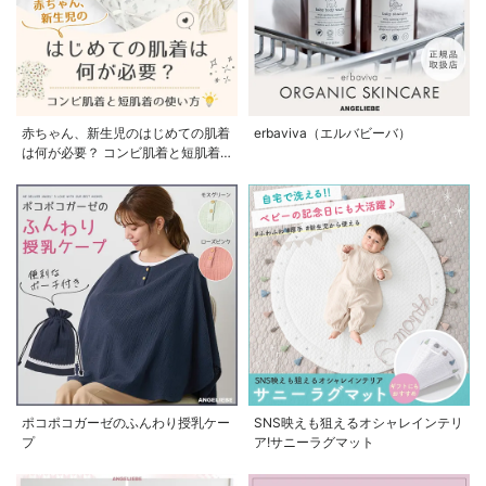
赤ちゃん、新生児のはじめての肌着
erbaviva（エルバビーバ）
は何が必要？ コンビ肌着と短肌着
の使い方
ポコポコガーゼのふんわり授乳ケー
SNS映えも狙えるオシャレインテリ
プ
ア!サニーラグマット