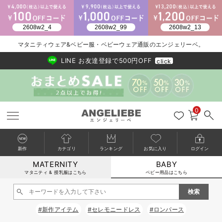
2026/NewArrival
送料495円(一部地域を除く) 7,700円以上で送料無料
マタニティウェア&ベビー服・ベビーウェア通販のエンジェリーベ。
LINE お友達登録で500円OFF
click
0
新作
カテゴリ
ランキング
お気に入り
ログイン
MATERNITY
BABY
戻る
戻る
戻る
戻る
戻る
戻る
戻る
戻る
戻る
戻る
戻る
戻る
戻る
戻る
戻る
戻る
戻る
戻る
戻る
戻る
戻る
戻る
戻る
戻る
戻る
戻る
戻る
戻る
戻る
戻る
戻る
カートに入れる
マタニティ & 授乳服はこちら
ベビー用品はこちら
新生児服全て
ベビー服全て
シーズンアイテム全て
ベビー・新生児 寝具全て
ベビー 雑貨全て
お出かけグッズ全て
ベビー｜季節の特集全て
アウトレット全て
特集全て
再入荷全て
送料無料アイテム全て
ブラキャミ おまとめ
【37周年祭セール】
気温差別オススメアイ
マタニティウェア お
こだわりの履き心地！
出産準備応援割全て
春のマタニティワンピ
Gift Selection 
冬の冷え対策インナー
入院準備の持ち物チェ
冬のあったか特集全て
閉じる
出産準備
ロンパース・カバーオール
甚平・浴衣
ベビーベッド・布団 （ベビー・新生児）
ベビーカー
猛暑からベビーを守るひんやりグッズ
【アウトレット】ワンピース
抗菌防臭加工
再入荷｜インナー
ベビーチェア（ハイローチェア）・ベビーラック
ワンピース
【37周年祭セール】2
【15℃】3月下旬～
動きやすく着回しでき
強撚スムース(コスパ
【おまとめ割】パジャ
カジュアル
ジャケット派
マタニティパジャマ
【オフィスカジュアル
レギンスタイプ
【フォーマル】ワンピ
【ベビー】長袖
ハンカチ
快適ウェア10%OFF
セットアップ・ レイ
〜3,000円（税込）
薄くてあったか
入院してすぐ使うグッ
【冬のあったか特集】
#新作アイテム
#セレモニードレス
#ロンパース