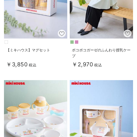
デロンギ
入院準備の持ち物チェック
【ミキハウス】マグセット
ポコポコガーゼのふんわり授乳ケー
プ
￥3,850
￥2,970
税込
税込