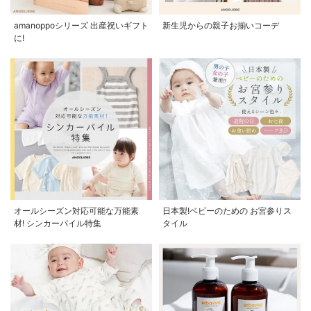
amanoppoシリーズ 出産祝いギフト
新生児からの親子お揃いコーデ
に!
オールシーズン対応可能な万能素
日本製!ベビーのための お宮参りス
材! シンカーパイル特集
タイル