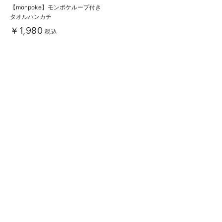
【monpoke】モンポケループ付き
タオルハンカチ
￥1,980
税込