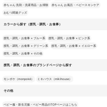
赤ちゃん 洗剤・洗濯用品・お掃除
赤ちゃん お風呂・ベビースキンケア
おむつ関連グッズ
カラーから探す（授乳・調乳・お食事）
授乳・調乳・お食事
×
ブルー系
授乳・調乳・お食事
×
ピンク系
授乳・調乳・お食事
×
グリーン系
授乳・調乳・お食事
×
イエロー系
授乳・調乳・お食事
×
その他
お気に入り商品を確認する
授乳・調乳・お食事のブランドページから探す
モンポケ（monpoké）
ミキハウス（mikihouse）
その他
ベビー服・新生児服・ベビー用品のTOPページはこちら