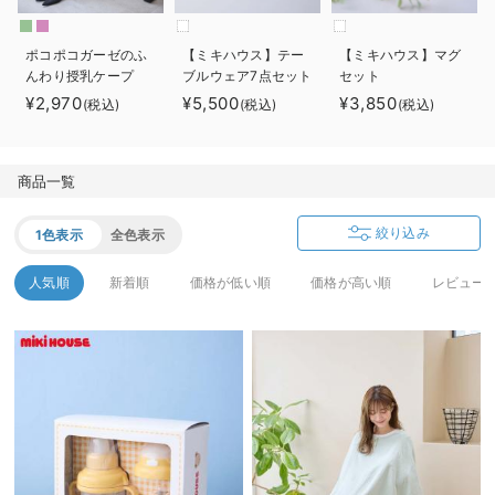
ベビー リュック
erbaviva（エルバビーバ）
ポコポコガーゼのふ
【ミキハウス】テー
【ミキハウス】マグ
ベビー 小物
安心の日本製。先輩ママが買ってよかった！本当に必要な出産準備品
んわり授乳ケープ
ブルウェア7点セット
セット
¥2,970
¥5,500
¥3,850
(税込)
(税込)
(税込)
ハレの日に着るANGELIEBEのセレモニー
買って正解！高評価レビューアイテム
商品一覧
冬に可愛いニットがお得！
絞り込み
1色表示
全色表示
親子コーデ｜ママとベビーにおすすめ！
人気順
新着順
価格が低い順
価格が高い順
レビュー
便利な育児家電
Gift Selection 出産祝い
ロンパースはいつからいつまで使う？選ぶポイントも解説！
保育園・入園準備特集
ファルスカ