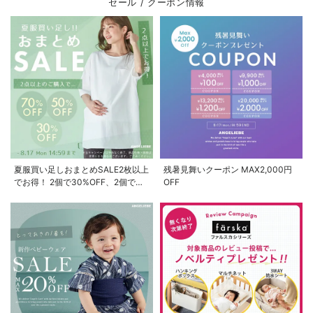
セール / クーポン情報
夏服買い足しおまとめSALE2枚以上
残暑見舞いクーポン MAX2,000円
でお得！ 2個で30%OFF、2個で
OFF
50%OFF、2個で70%OFF