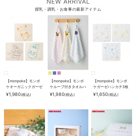
NEW ARRIVAL
授乳・調乳・お食事の最新アイテム
【monpoke】モンポ
【monpoke】モンポ
【monpoke】モンポ
ケオーガニックガーゼ
ケループ付きタオルハ
ケガーゼハンカチ3枚
ハンカチ3枚組
ンカチ
組
¥1,980
¥1,980
¥1,650
(税込)
(税込)
(税込)