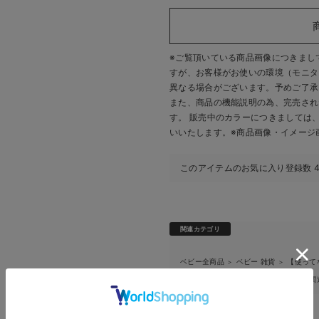
※ご覧頂いている商品画像につきまし
すが、
お客様がお使いの環境（モニタ
異なる場合がございます。予めご了承
また、商品の機能説明の為、完売され
す。 販売中のカラーにつきましては
いいたします。
※商品画像・イメージ
このアイテムのお気に入り登録数
関連カテゴリ
ベビー全商品
ベビー 雑貨
【使って
＞
＞
ベビー全商品
ベビー 雑貨
おむつ関
＞
＞
ブランド：