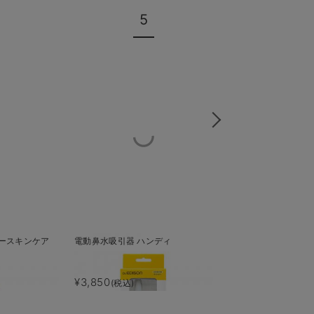
5
6
ースキンケア
電動鼻水吸引器 ハンディ
【monpoke】モン
カチ3枚組
¥3,850
¥1,650
(税込)
(税込)