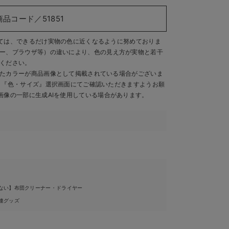
商品コード／51851
ては、できるだけ実物の色に近くなるように努めておりま
ー、ブラウザ等）の違いにより、色の見え方が実物と若干
ください。
たカラーが商品画像として掲載されている場合がございま
、『色・サイズ』選択画面にてご確認いただきますようお願
画像の一部に生成AIを使用している場合があります。
4
ない】布団クリーナー・ドライヤー
連グッズ