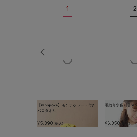
1
2
【monpoke】モンポケフード付き
電動鼻水吸引器 Poc
バスタオル
¥5,390
¥6,050
(税込)
(税込)