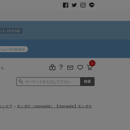
0
ちら
スキンケア
モンポケ（monpoké） 【monpoke】モンポケ
＞