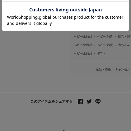
お気に入り商品を確認する
お買い物を続ける
カートへ進む
商品は以下にも掲載されています
ベビー全商品
ベビー｜新商品
＞
ベビー全商品
ベビー 雑貨
授乳・調
＞
＞
ベビー全商品
ベビー 雑貨
赤ちゃん
＞
＞
ベビー全商品
ギフト
＞
返品・交換
キャンセル
このアイテムをシェアする
>