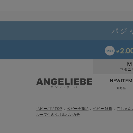
M
マタニ
NEWITEM
新商品
ベビー用品TOP
ベビー全商品
ベビー 雑貨
赤ちゃん
＞
＞
＞
ループ付きタオルハンカチ