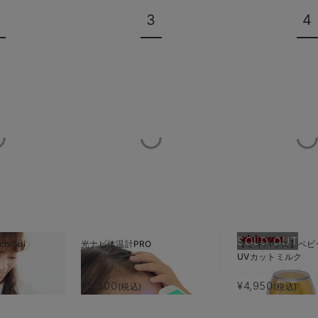
3
4
SOLD OUT
hiSui
光ナビ体温計PRO
【ミキハウス】ベビ
UVカットミルク
¥5,500
¥4,950
(税込)
(税込)