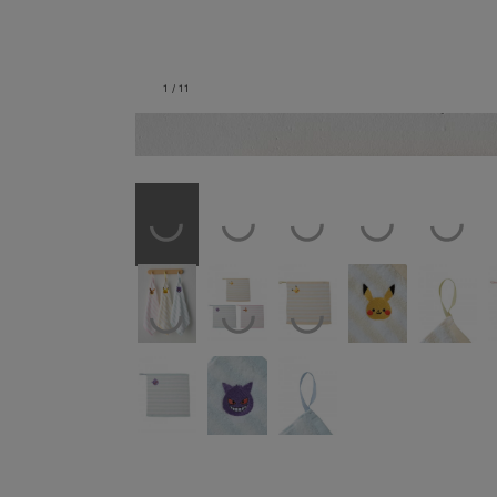
1
/
11
お出かけに便利なループ付きハ