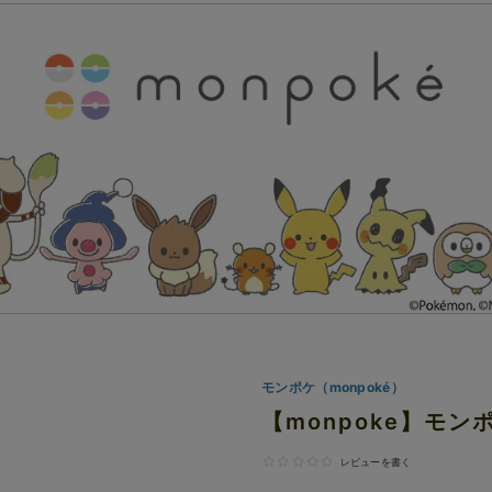
モンポケ（monpoké）
【monpoke】モ
レビューを書く