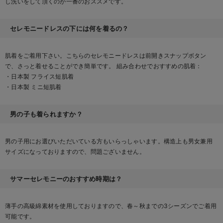
し洗いをして頂くのが一番のおススメです。
セレモニードレスの下には何を着るの？
肌着をご着用下さい。こちらのセレモニードレスは前開きスナップボタン
で、さっと着せることができ簡単です。 組み合わせでおすすめの肌着：
・日本製 フライス短肌着
・日本製 ミニ短肌着
男の子も着られますか？
男の子用にお選びいただいている方もいらっしゃいます。構造上も男女兼用
サイズになっておりますので、問題ございません。
サマーセレモニーのおすすめ時期は？
薄手の高級綿素材を使用しておりますので、春～秋までの3シーズンでご着用
可能です。