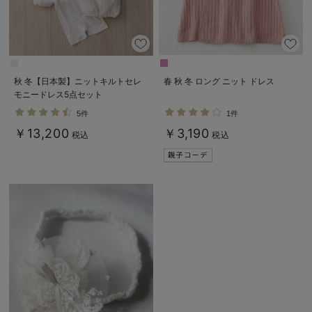
秋 冬【日本製】ニットキルトセレ
春 秋 冬 ロング ニット ドレス
モニードレス5点セット
5件
1件
￥13,200
￥3,190
税込
税込