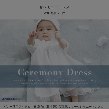
コンビ肌着・新生児/ベビー肌着
ベビー ワンピース
ベビー袴
ベビー ブランケット・タオルケット
子育て便利家電
抱っこ紐
夏のお役立ちベビーウェア
【アウトレット】トップス・授乳トップス
透け防止
再入荷｜アウター
トップス
【37周年祭セール】4
【〜10℃】3月中旬
涼しくて可愛い「ワン
デニム
きれいめトップス派
マタニティインナー
【オフィスカジュアル
パンツタイプ
【フォーマル】ボトム
【ベビー】半袖
2WAYオール
Aライン ・フレアワ
〜5,000円（税込）
綿混素材
赤ちゃんへ使うもの
【冬のあったか特集】
セレモニードレス
ツーウェイオール・2WAYオール（新生児）
ベビー パンツ
おくるみ（新生児）
プレイマット・ベビー マット
ベビーケープ
シンカーパイル特集
【アウトレット】ボトムス
見えてもカワイイ
パンツ
レギンス
きれいめスカート派
ベビー
【フォーマル】トップ
【ベビー】グッズ
コンビ肌着
Iライン ・タイトシ
〜10,000円（税込）
腹巻・ひざ上パンツ
産後に使うグッズ
【冬のあったか特集】
対象商品 23件
ベビー ブルマ
ベビー 雑貨 小物
ベビーの動物なりきり特集
【アウトレット】パジャマ
コットン素材
スカート
オフィス
きれいめ美脚パンツ派
短肌着
快適ウェア10%OFF
ジャンパースカート/
10,001円（税込）〜
保温&リカバリー
【冬のあったか特集】
ベビー スカート
ベビー安全グッズ
ベビー 夏のお役立ちグッズ特集
【アウトレット】インナー
冷房対策
パジャマ
ツィード派
セット
ワーク・オフィス
女の子におススメのギ
レギンス・タイツ
ベビートップス
ベビーおもちゃ
【素材別】ベビーロンパース特集
【アウトレット】ベビー
接触冷感素材
インナー
MAX55%OFF ブラッ
王道シンプル派
カジュアル
男の子におススメのギ
カップ付きインナー
ベビー アウター
メモリアルグッズ
袴ロンパース特集
Tシャツブラ
雑貨
セットアップ派
フォーマル / オケー
定番ギフト
あったか度◎
ベビー セットアップ
授乳・調乳・お食事
ブラトップ
ベビー
あったかアイテム｜ベ
もらって嬉しいギフト
裏起毛素材
スタイ・よだれかけ（新生児・ベビー）
哺乳瓶
親子セット
かわいくておもしろい
ベビー帽子（新生児・乳児）
赤ちゃん 洗剤・洗濯用品・お掃除
快適機能ウェア特集 トップス
何枚あっても嬉しいア
新生児スリーパー・ベビーパジャマ
赤ちゃん お風呂・ベビースキンケア
快適機能ウェア特集 ボトムス
長く使えるアイテム
おむつ関連グッズ
快適機能ウェア特集 パジャマ
ベビーシューズ・ファーストシューズ・ベビー靴下
お部屋映えアイテム
バナー使用アイテム：
春 夏 秋【日本製】新生児サマーセレモニードレス＆