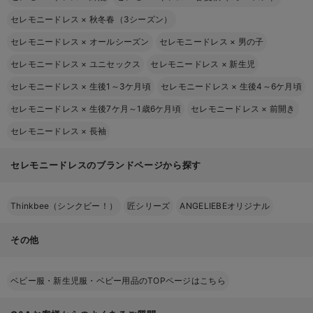
セレモニードレス
×
秋冬春（3シーズン）
セレモニードレス
×
オールシーズン
セレモニードレス
×
男の子
セレモニードレス
×
ユニセックス
セレモニードレス
×
新生児
セレモニードレス
×
生後1～3ケ月頃
セレモニードレス
×
生後4～6ケ月頃
セレモニードレス
×
生後7ケ月～1歳6ケ月頃
セレモニードレス
×
前開き
セレモニードレス
×
長袖
セレモニードレスのブランドページから探す
Thinkbee（シンクビー！）
匠シリーズ
ANGELIEBEオリジナル
その他
ベビー服・新生児服・ベビー用品のTOPページはこちら