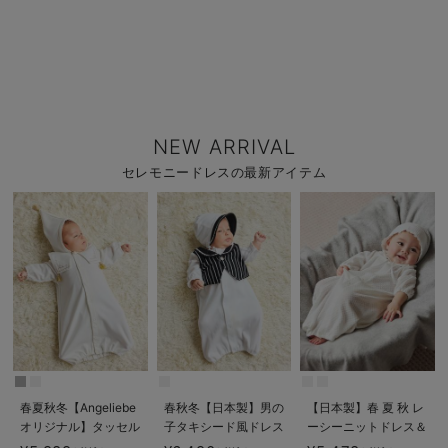
NEW ARRIVAL
セレモニードレスの最新アイテム
春夏秋冬【Angeliebe
春秋冬【日本製】男の
【日本製】春 夏 秋 レ
オリジナル】タッセル
子タキシード風ドレス
ーシーニットドレス＆
付きおめかしドレス＆
＆帽子セット
帽子セット