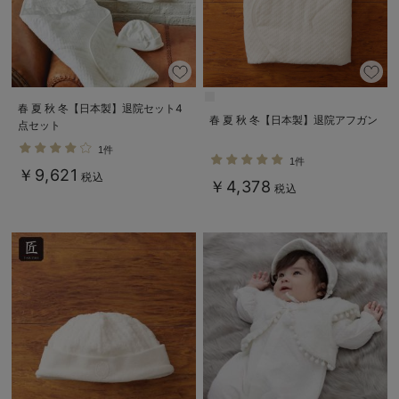
春 夏 秋 冬【日本製】退院セット4
春 夏 秋 冬【日本製】退院アフガン
点セット
1件
1件
￥9,621
税込
￥4,378
税込