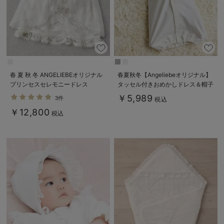
春 夏 秋 冬 ANGELIEBEオリジナル
春夏秋冬【Angeliebeオリジナル】
プリンセスセレモニードレス
タッセル付きおめかしドレス＆帽子
セット
￥5,989
3件
税込
￥12,800
税込