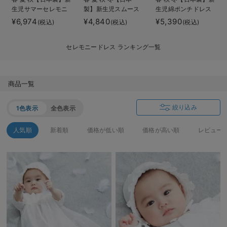
生児サマーセレモニ
製】新生児スムース
生児綿ポンチドレス
デロンギ
ードレス＆帽子セッ
ドレス＆帽子セット
＆帽子セット
¥6,974
¥4,840
¥5,390
(税込)
(税込)
(税込)
ト
入院準備の持ち物チェック
セレモニードレス ランキング一覧
商品一覧
絞り込み
1色表示
全色表示
人気順
新着順
価格が低い順
価格が高い順
レビュー