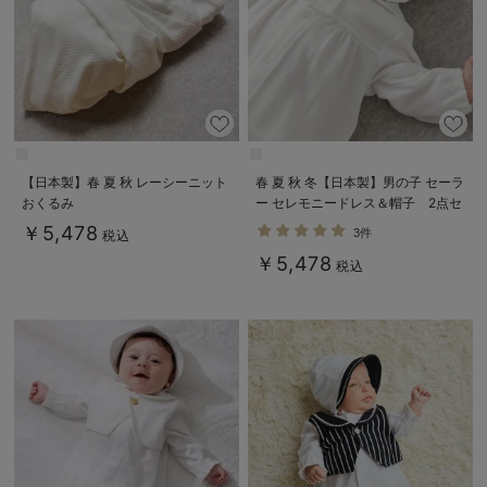
【日本製】春 夏 秋 レーシーニット
春 夏 秋 冬【日本製】男の子 セーラ
おくるみ
ー セレモニードレス＆帽子 2点セ
ット
￥5,478
3件
税込
￥5,478
税込