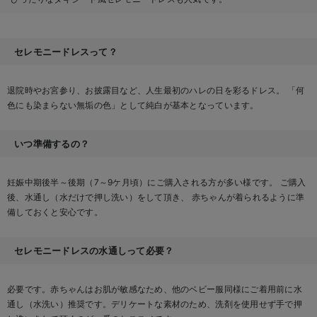
セレモニードレスって？
退院時やお宮参り、お披露目など、人生最初のハレの日を彩るドレス。 「何
色にも染まらない無垢の色」として純白が基本となっています。
いつ準備するの？
妊娠中期後半～後期（7～9ケ月頃）にご購入される方が多い様です。 ご購入
後、水通し（水だけで押し洗い）をして頂き、 赤ちゃんが着られるように準
備しておくと安心です。
セレモニードレスの水通しって必要？
必要です。赤ちゃんはお肌が敏感なため、他のベビー服同様にご着用前に水
通し（水洗い）推奨です。デリケートな素材のため、洗剤を使用せず手で押