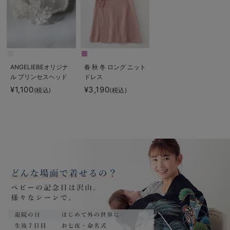
ANGELIEBEオリジナ
春 秋 冬 ロング ニット
ル プリンセスヘッド
ドレス
ドレス
¥1,100
¥3,190
(税込)
(税込)