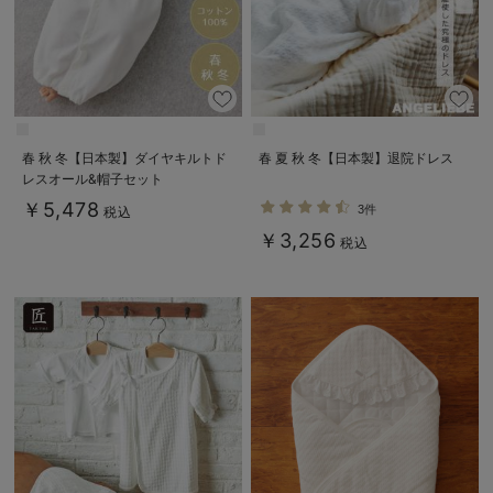
春 秋 冬【日本製】ダイヤキルトド
春 夏 秋 冬【日本製】退院ドレス
レスオール&帽子セット
￥5,478
3件
税込
￥3,256
税込