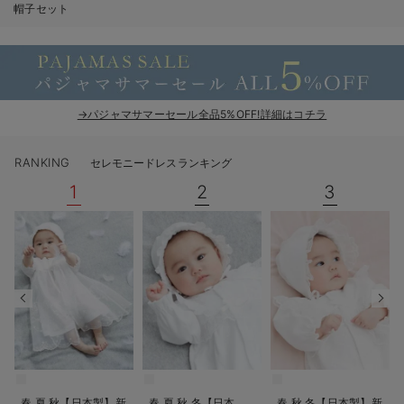
帽子セット
ベビー リュック
erbaviva（エルバビーバ）
ベビー 小物
安心の日本製。先輩ママが買ってよかった！本当に必要な出産準備品
ハレの日に着るANGELIEBEのセレモニー
→パジャマサマーセール全品5%OFF!詳細はコチラ
買って正解！高評価レビューアイテム
冬に可愛いニットがお得！
RANKING
セレモニードレスランキング
1
2
3
親子コーデ｜ママとベビーにおすすめ！
便利な育児家電
Gift Selection 出産祝い
ロンパースはいつからいつまで使う？選ぶポイントも解説！
保育園・入園準備特集
ファルスカ
春 夏 秋【日本製】新
春 夏 秋 冬【日本
春 秋 冬【日本製】新