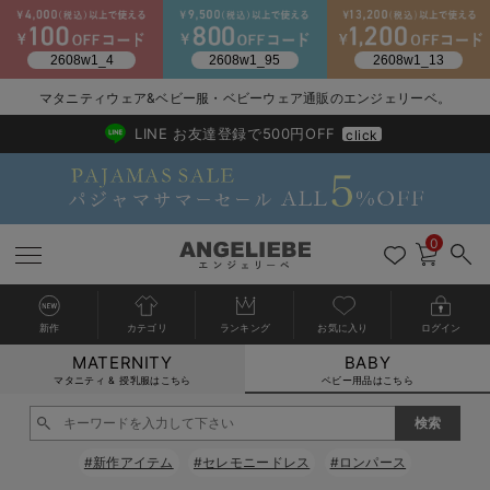
マタニティウェア&ベビー服・ベビーウェア通販のエンジェリーベ。
2026/NewArrival
送料495円(一部地域を除く) 7,700円以上で送料無料
LINE お友達登録で500円OFF
click
0
新作
カテゴリ
ランキング
お気に入り
ログイン
MATERNITY
BABY
戻る
戻る
戻る
戻る
戻る
戻る
戻る
戻る
戻る
戻る
戻る
戻る
戻る
戻る
戻る
戻る
戻る
戻る
戻る
戻る
戻る
戻る
戻る
戻る
戻る
戻る
戻る
戻る
戻る
戻る
戻る
カートに入れる
マタニティ & 授乳服はこちら
ベビー用品はこちら
新生児服全て
ベビー服全て
シーズンアイテム全て
ベビー・新生児 寝具全て
ベビー 雑貨全て
お出かけグッズ全て
ベビー｜季節の特集全て
アウトレット全て
特集全て
再入荷全て
送料無料アイテム全て
ブラキャミ おまとめ
【37周年祭セール】
気温差別オススメアイ
マタニティウェア お
こだわりの履き心地！
出産準備応援割全て
春のマタニティワンピ
Gift Selection 
冬の冷え対策インナー
入院準備の持ち物チェ
冬のあったか特集全て
閉じる
出産準備
ロンパース・カバーオール
甚平・浴衣
ベビーベッド・布団 （ベビー・新生児）
ベビーカー
猛暑からベビーを守るひんやりグッズ
【アウトレット】ワンピース
抗菌防臭加工
再入荷｜インナー
ベビーチェア（ハイローチェア）・ベビーラック
ワンピース
【37周年祭セール】2
【15℃】3月下旬～
動きやすく着回しでき
強撚スムース(コスパ
【おまとめ割】パジャ
カジュアル
ジャケット派
マタニティパジャマ
【オフィスカジュアル
レギンスタイプ
【フォーマル】ワンピ
【ベビー】長袖
ハンカチ
快適ウェア10%OFF
セットアップ・ レイ
〜3,000円（税込）
薄くてあったか
入院してすぐ使うグッ
【冬のあったか特集】
#新作アイテム
#セレモニードレス
#ロンパース