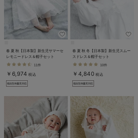
春 夏 秋【日本製】新生児サマーセ
春 夏 秋 冬【日本製】新生児スムー
レモニードレス＆帽子セット
スドレス＆帽子セット
11件
10件
￥6,974
￥4,840
税込
税込