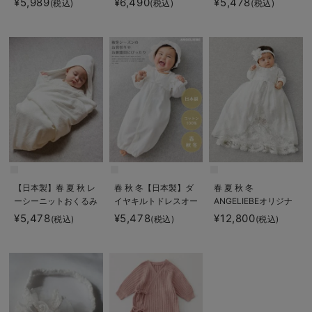
¥5,989
¥6,490
¥5,478
(税込)
(税込)
(税込)
帽子セット
【日本製】春 夏 秋 レ
春 秋 冬【日本製】ダ
春 夏 秋 冬
ーシーニットおくるみ
イヤキルトドレスオー
ANGELIEBEオリジナ
ル&帽子セット
ル プリンセスセレモ
¥5,478
¥5,478
¥12,800
(税込)
(税込)
(税込)
ニードレス