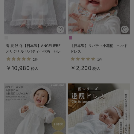
春 夏 秋 冬【日本製】ANGELIEBE
【日本製】リバティ小花柄 ヘッド
オリジナル リバティ小花柄 セレ
ドレス
モニードレス
2件
1件
￥10,980
￥2,200
税込
税込