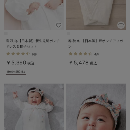
春 秋 冬【日本製】新生児綿ポンチ
春 秋 冬 【日本製】綿ポンチアフガ
ドレス＆帽子セット
ン
9件
4件
￥5,390
￥5,478
税込
税込