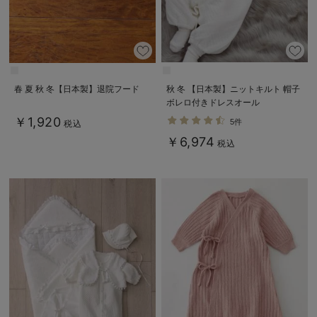
春 夏 秋 冬【日本製】退院フード
秋 冬 【日本製】ニットキルト 帽子
ボレロ付きドレスオール
￥1,920
5件
税込
￥6,974
税込