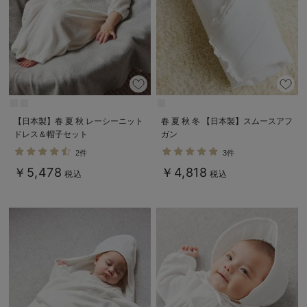
【日本製】春 夏 秋 レーシーニット
春 夏 秋 冬 【日本製】スムースアフ
ドレス＆帽子セット
ガン
2件
3件
￥5,478
￥4,818
税込
税込