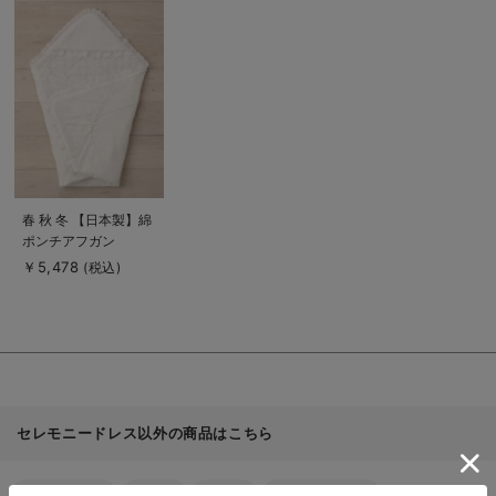
商
品
詳
細
を
見
る
商
春 秋 冬 【日本製】綿
品
ポンチアフガン
詳
細
￥5,478
(税込)
を
見
る
お買い物を続ける
カートへ進む
RELATED ITEMS
セレモニードレス以外の商品はこちら
関連商品
1
ベビー｜新商品
新生児服
ベビー服
シーズンアイテム