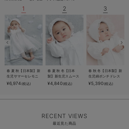
1
2
3
春 夏 秋【日本製】新
春 夏 秋 冬【日本
春 秋 冬【日本製】新
生児サマーセレモニ
製】新生児スムース
生児綿ポンチドレス
ードレス＆帽子セッ
ドレス＆帽子セット
＆帽子セット
¥6,974
¥4,840
¥5,390
(税込)
(税込)
(税込)
ト
RECENT VIEWS
最近見た商品