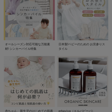
オールシーズン対応可能な万能素
日本製!ベビーのための お宮参りス
材! シンカーパイル特集
タイル
赤ちゃん、新生児のはじめての肌着
erbaviva（エルバビーバ）