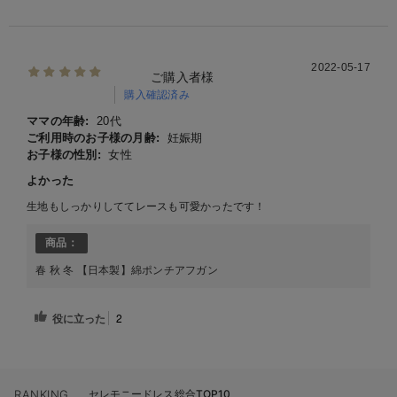
2022-05-17
ご購入者様
購入確認済み
ママの年齢:
20代
ご利用時のお子様の月齢:
妊娠期
お子様の性別:
女性
よかった
生地もしっかりしててレースも可愛かったです！
商品：
春 秋 冬 【日本製】綿ポンチアフガン
役に立った
2
RANKING
セレモニードレス総合TOP10