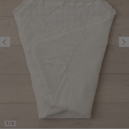
オフホワイト/在庫あり
コンビ肌着・新生児/ベビー肌着
ベビー ワンピース
ベビー袴
ベビー ブランケット・タオルケット
子育て便利家電
抱っこ紐
夏のお役立ちベビーウェア
【アウトレット】トップス・授乳トップス
透け防止
再入荷｜アウター
トップス
【37周年祭セール】4
【〜10℃】3月中旬
涼しくて可愛い「ワン
デニム
きれいめトップス派
マタニティインナー
【オフィスカジュアル
パンツタイプ
【フォーマル】ボトム
【ベビー】半袖
2WAYオール
Aライン ・フレアワ
〜5,000円（税込）
綿混素材
赤ちゃんへ使うもの
【冬のあったか特集】
オフホワイト/在庫あり
ツーウェイオール・2WAYオール（新生児）
ベビー パンツ
おくるみ（新生児）
プレイマット・ベビー マット
ベビーケープ
シンカーパイル特集
【アウトレット】ボトムス
見えてもカワイイ
パンツ
レギンス
きれいめスカート派
ベビー
【フォーマル】トップ
【ベビー】グッズ
コンビ肌着
Iライン ・タイトシ
〜10,000円（税込）
腹巻・ひざ上パンツ
産後に使うグッズ
【冬のあったか特集】
￥5,478
ベビー ブルマ
ベビー 雑貨 小物
ベビーの動物なりきり特集
【アウトレット】パジャマ
コットン素材
スカート
オフィス
きれいめ美脚パンツ派
短肌着
快適ウェア10%OFF
ジャンパースカート/
10,001円（税込）〜
保温&リカバリー
【冬のあったか特集】
カートに入れる
ベビー スカート
ベビー安全グッズ
ベビー 夏のお役立ちグッズ特集
【アウトレット】インナー
冷房対策
パジャマ
ツィード派
セット
ワーク・オフィス
女の子におススメのギ
レギンス・タイツ
ベビートップス
ベビーおもちゃ
【素材別】ベビーロンパース特集
【アウトレット】ベビー
接触冷感素材
インナー
MAX55%OFF ブラッ
王道シンプル派
カジュアル
男の子におススメのギ
カップ付きインナー
閉じる
ベビー アウター
メモリアルグッズ
袴ロンパース特集
Tシャツブラ
雑貨
セットアップ派
フォーマル / オケー
定番ギフト
あったか度◎
ベビー セットアップ
授乳・調乳・お食事
ブラトップ
ベビー
あったかアイテム｜ベ
もらって嬉しいギフト
裏起毛素材
スタイ・よだれかけ（新生児・ベビー）
哺乳瓶
親子セット
かわいくておもしろい
ベビー帽子（新生児・乳児）
赤ちゃん 洗剤・洗濯用品・お掃除
快適機能ウェア特集 トップス
何枚あっても嬉しいア
新生児スリーパー・ベビーパジャマ
赤ちゃん お風呂・ベビースキンケア
快適機能ウェア特集 ボトムス
長く使えるアイテム
おむつ関連グッズ
快適機能ウェア特集 パジャマ
ベビーシューズ・ファーストシューズ・ベビー靴下
お部屋映えアイテム
1
/
3