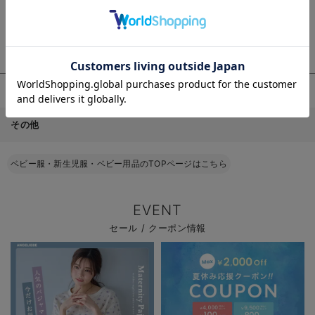
ベビー・新生児 寝具
ベビー 雑貨
お出かけグッズ
ギフト
ベビー｜季節の特集
お気に入り商品を確認する
春 秋 冬【日本
その他
製】新生児綿ポン
チドレス＆帽子セ
¥5,390
(税込)
ット
ベビー服・新生児服・ベビー用品のTOPページはこちら
EVENT
セール / クーポン情報