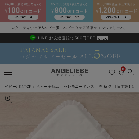
2026/NewArrival
送料495円(一部地域を除く) 7,700円以上で送料無料
マタニティウェア&ベビー服・ベビーウェア通販のエンジェリーベ。
LINE お友達登録で500円OFF
click
0
ベビー用品TOP
ベビー全商品
セレモニードレス
春 秋 冬 【日本製】
＞
＞
＞
戻る
戻る
戻る
戻る
戻る
戻る
戻る
戻る
戻る
戻る
戻る
戻る
戻る
戻る
戻る
戻る
戻る
戻る
戻る
戻る
戻る
戻る
戻る
戻る
戻る
戻る
戻る
戻る
戻る
戻る
戻る
カートに入れる
新生児服全て
ベビー服全て
シーズンアイテム全て
ベビー・新生児 寝具全て
ベビー 雑貨全て
お出かけグッズ全て
ベビー｜季節の特集全て
アウトレット全て
特集全て
再入荷全て
送料無料アイテム全て
ブラキャミ おまとめ
【37周年祭セール】
気温差別オススメアイ
マタニティウェア お
こだわりの履き心地！
出産準備応援割全て
春のマタニティワンピ
Gift Selection 
冬の冷え対策インナー
入院準備の持ち物チェ
冬のあったか特集全て
春 秋 冬 【日本製】綿ポンチアフガン
出産準備
ロンパース・カバーオール
甚平・浴衣
ベビーベッド・布団 （ベビー・新生児）
ベビーカー
猛暑からベビーを守るひんやりグッズ
【アウトレット】ワンピース
抗菌防臭加工
再入荷｜インナー
ベビーチェア（ハイローチェア）・ベビーラック
ワンピース
【37周年祭セール】2
【15℃】3月下旬～
動きやすく着回しでき
強撚スムース(コスパ
【おまとめ割】パジャ
カジュアル
ジャケット派
マタニティパジャマ
【オフィスカジュアル
レギンスタイプ
【フォーマル】ワンピ
【ベビー】長袖
ハンカチ
快適ウェア10%OFF
セットアップ・ レイ
〜3,000円（税込）
薄くてあったか
入院してすぐ使うグッ
【冬のあったか特集】