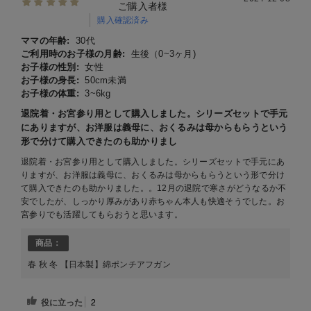
ご購入者様
購入確認済み
ママの年齢:
30代
ご利用時のお子様の月齢:
生後（0~3ヶ月)
お子様の性別:
女性
お子様の身長:
50cm未満
お子様の体重:
3~6kg
退院着・お宮参り用として購入しました。シリーズセットで手元
にありますが、お洋服は義母に、おくるみは母からもらうという
形で分けて購入できたのも助かりまし
退院着・お宮参り用として購入しました。シリーズセットで手元にあ
りますが、お洋服は義母に、おくるみは母からもらうという形で分け
て購入できたのも助かりました。。12月の退院で寒さがどうなるか不
安でしたが、しっかり厚みがあり赤ちゃん本人も快適そうでした。お
宮参りでも活躍してもらおうと思います。
商品：
春 秋 冬 【日本製】綿ポンチアフガン
役に立った
2