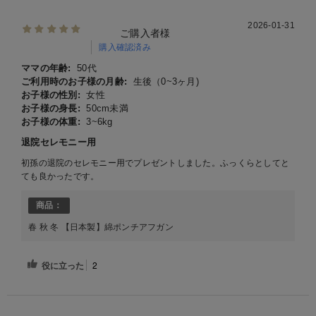
2026-01-31
ご購入者様
購入確認済み
ママの年齢:
50代
ご利用時のお子様の月齢:
生後（0~3ヶ月)
お子様の性別:
女性
お子様の身長:
50cm未満
お子様の体重:
3~6kg
退院セレモニー用
初孫の退院のセレモニー用でプレゼントしました。ふっくらとしてと
ても良かったです。
商品：
春 秋 冬 【日本製】綿ポンチアフガン
役に立った
2