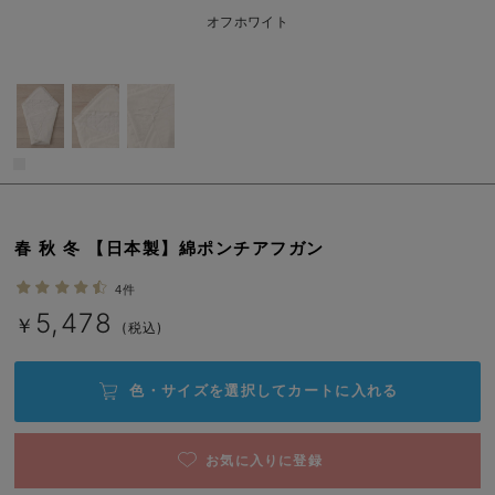
ベビー リュック
erbaviva（エルバビーバ）
オフホワイト
ベビー 小物
安心の日本製。先輩ママが買ってよかった！本当に必要な出産準備品
ハレの日に着るANGELIEBEのセレモニー
買って正解！高評価レビューアイテム
冬に可愛いニットがお得！
親子コーデ｜ママとベビーにおすすめ！
春 秋 冬 【日本製】綿ポンチアフガン
便利な育児家電
4件
5,478
￥
(税込)
Gift Selection 出産祝い
ロンパースはいつからいつまで使う？選ぶポイントも解説！
色・サイズを選択して
カートに入れる
保育園・入園準備特集
お気に入りに登録
ファルスカ