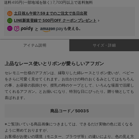
送料495円(一部地域を除く) 7,700円以上で送料無料
デロンギ
土日祝も
午前7:59までのご注文で当日出荷
入院準備の持ち物チェック
LINE新規登録で 500円OFF クーポンプレゼント
も使える。
と
アイテム説明
サイズ・詳細
上品なレース使いとリボンが愛らしいアフガン
セレモニー仕様のアフガンは、縁取りした綿レースとリボン使いが、ベビー
をさらに可愛く見せてくれます。お出かけの時のおくるみとしてはもちろん
の事、お昼寝の肌掛けや、授乳の時のケープとして、いろんな場面で活躍し
てくれるアフガン。とお揃いになり、特別な日にぴったり。贈り物としても
喜ばれます。
商品コード／50035
※ご覧頂いている商品画像につきましては、できるだけ実物の色に近くなる
ように努めておりますが、
お客様がお使いの環境（モニター、ブラウザ等）の違いにより、色の見え方