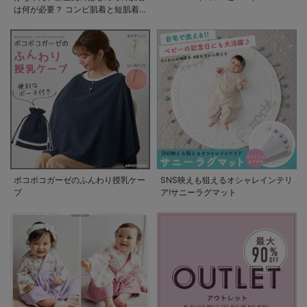
は何が必要？ コンビ肌着と短肌着
の使い方
ポコポコガーゼのふんわり授乳ケー
SNS映えも狙えるオシャレインテリ
プ
ア!サニーラグマット