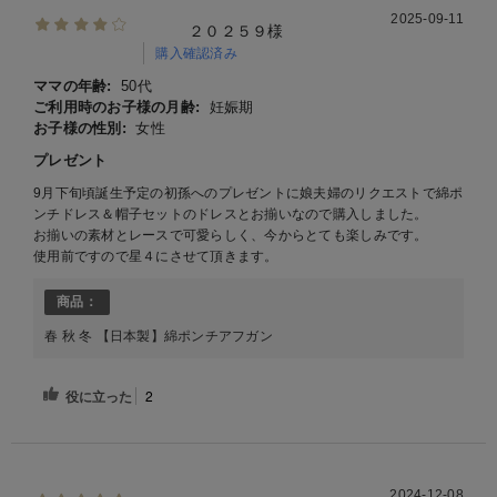
2025-09-11
２０２５９様
購入確認済み
ママの年齢:
50代
ご利用時のお子様の月齢:
妊娠期
お子様の性別:
女性
プレゼント
9月下旬頃誕生予定の初孫へのプレゼントに娘夫婦のリクエストで綿ポ
ンチドレス＆帽子セットのドレスとお揃いなので購入しました。
お揃いの素材とレースで可愛らしく、今からとても楽しみです。
使用前ですので星４にさせて頂きます。
商品：
春 秋 冬 【日本製】綿ポンチアフガン
役に立った
2
2024-12-08