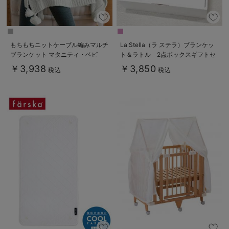
もちもちニットケーブル編みマルチ
La Stella（ラ ステラ）ブランケッ
ブランケット マタニティ・ベビ
ト＆ラトル 2点ボックスギフトセ
ー・出産準備
ット
￥3,938
￥3,850
税込
税込