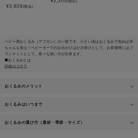
¥3,300
(税込)
ット マタニティ・ベ
¥3,938
(税込)
ビー・出産準備
ベビー用おくるみ（アフガン）の一覧です。小さい頃はおくるみで包めば赤
ちゃんも安心！ベビーカーでのお出かけはひざ掛けとして、お昼寝時にはブ
ランケットとして、様々な使い方が出来ます。
■おくるみとは
詳細はコチラ
おくるみのメリット
赤ちゃん
おくるみはいつまで
をやさしく包む大判の布
おくるみの選び方（素材・季節・サイズ）
赤ち