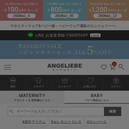
マタニティウェア&ベビー服・ベビーウェア通販のエンジェリーベ。
2026/NewArrival
送料495円(一部地域を除く) 7,700円以上で送料無料
LINE お友達登録で500円OFF
click
0
新作
カテゴリ
ランキング
お気に入り
ログイン
MATERNITY
BABY
戻る
戻る
戻る
戻る
戻る
戻る
戻る
戻る
戻る
戻る
戻る
戻る
戻る
戻る
戻る
戻る
戻る
戻る
戻る
戻る
戻る
戻る
戻る
戻る
戻る
戻る
戻る
戻る
戻る
戻る
戻る
カートに入れる
マタニティ & 授乳服はこちら
ベビー用品はこちら
新生児服全て
ベビー服全て
シーズンアイテム全て
ベビー・新生児 寝具全て
ベビー 雑貨全て
お出かけグッズ全て
ベビー｜季節の特集全て
アウトレット全て
特集全て
再入荷全て
送料無料アイテム全て
ブラキャミ おまとめ
【37周年祭セール】
気温差別オススメアイ
マタニティウェア お
こだわりの履き心地！
出産準備応援割全て
春のマタニティワンピ
Gift Selection 
冬の冷え対策インナー
入院準備の持ち物チェ
冬のあったか特集全て
閉じる
出産準備
ロンパース・カバーオール
甚平・浴衣
ベビーベッド・布団 （ベビー・新生児）
ベビーカー
猛暑からベビーを守るひんやりグッズ
【アウトレット】ワンピース
抗菌防臭加工
再入荷｜インナー
ベビーチェア（ハイローチェア）・ベビーラック
ワンピース
【37周年祭セール】2
【15℃】3月下旬～
動きやすく着回しでき
強撚スムース(コスパ
【おまとめ割】パジャ
カジュアル
ジャケット派
マタニティパジャマ
【オフィスカジュアル
レギンスタイプ
【フォーマル】ワンピ
【ベビー】長袖
ハンカチ
快適ウェア10%OFF
セットアップ・ レイ
〜3,000円（税込）
薄くてあったか
入院してすぐ使うグッ
【冬のあったか特集】
#新作アイテム
#セレモニードレス
#ロンパース