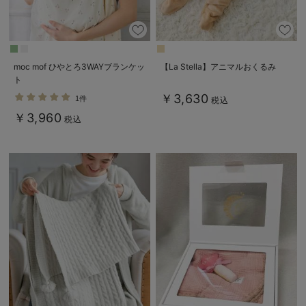
moc mof ひやとろ3WAYブランケッ
【La Stella】アニマルおくるみ
ト
￥3,630
1件
税込
￥3,960
税込