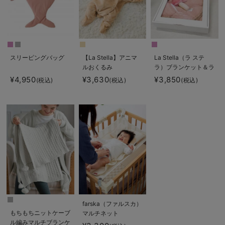
スリーピングバッグ
【La Stella】アニマ
La Stella（ラ ステ
ルおくるみ
ラ）ブランケット＆ラ
トル 2点ボックスギ
¥4,950
¥3,630
¥3,850
(税込)
(税込)
(税込)
フトセット
farska（ファルスカ）
もちもちニットケーブ
マルチネット
ル編みマルチブランケ