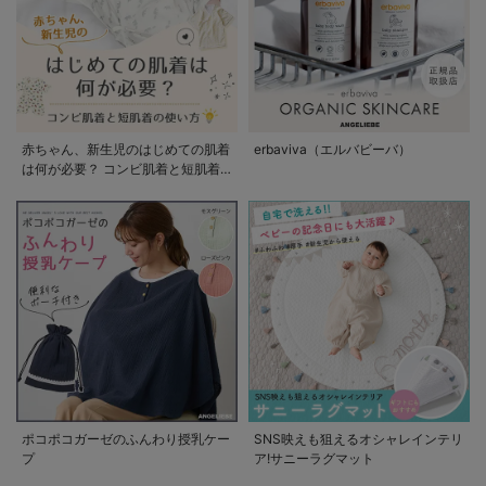
赤ちゃん、新生児のはじめての肌着
erbaviva（エルバビーバ）
は何が必要？ コンビ肌着と短肌着
の使い方
ポコポコガーゼのふんわり授乳ケー
SNS映えも狙えるオシャレインテリ
プ
ア!サニーラグマット