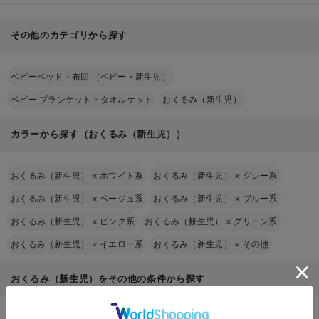
モスリン
ガーゼ
ゃんにとっても、くるまれる感覚はお腹にいたときのように安心できます
その他のカテゴリから探す
フリース素材
ベビーベッド・布団 （ベビー・新生児）
素材
おすすめの季節
特徴
おくるみ
ベビー ブランケット・タオルケット
おくるみ（新生児）
保温性と通気性があり、オール
でしっかり包んであげると、赤ちゃんが安心して眠れます
モスリン
一年中
シーズン使える
カラーから探す（おくるみ（新生児））
梅雨〜夏（厚手な
通気性がよく、汗をかきやすい
ガーゼ
ら春秋も）
時期にぴったり
おくるみ（新生児）
×
ホワイト系
おくるみ（新生児）
×
グレー系
暖かく、寒い時期のお出かけに
おくるみ（新生児）
×
ベージュ系
おくるみ（新生児）
×
ブルー系
フリース
冬の外出時
おすすめ
おくるみ（新生児）
×
ピンク系
おくるみ（新生児）
×
グリーン系
おくるみ（新生児）
×
イエロー系
おくるみ（新生児）
×
その他
2～3枚あると便利
一枚布タイプ
固定タイプ
フ
おくるみ（新生児）をその他の条件から探す
ード・手足カバー付き