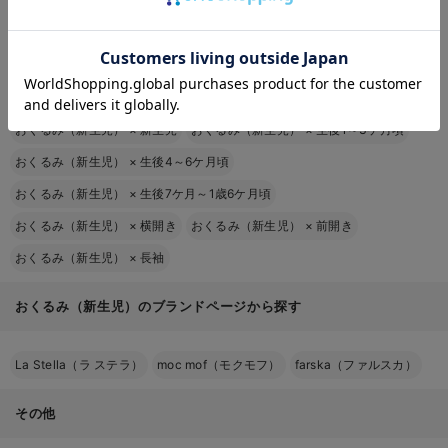
おくるみ（新生児）
×
産後
おくるみ（新生児）
×
綿100％
おくるみ（新生児）
×
秋冬
おくるみ（新生児）
×
春夏秋（3シーズン）
お気に入り商品を確認する
形状
特徴
おすすめの使い方
おくるみ（新生児）
×
秋冬春（3シーズン）
卒業後もブランケ
一枚布タイプ
使い道が広い
ットなどに使える
おくるみ（新生児）
×
男の子
おくるみ（新生児）
×
ユニセックス
おくるみ（新生児）
×
新生児
おくるみ（新生児）
×
生後1～3ケ月頃
やわらかい体
新生児期に安心し
固定タイプ
にも巻きやす
おくるみ（新生児）
×
生後4～6ケ月頃
て使える
い
おくるみ（新生児）
×
生後7ケ月～1歳6ケ月頃
デザイン性が
お出かけや記念撮
フード・手足カバー付き
おくるみ（新生児）
×
横開き
おくるみ（新生児）
×
前開き
高い
影に
おくるみ（新生児）
×
長袖
おくるみ（新生児）のブランドページから探す
身長に合わせて買い替えると安心
La Stella（ラ ステラ）
moc mof（モクモフ）
farska（ファルスカ）
その他