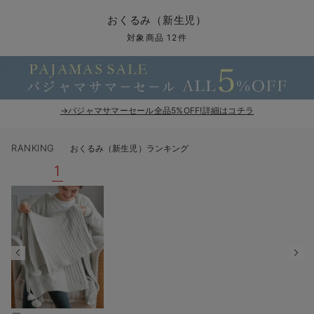
コンビ肌着・新生児/ベビー肌着
ベビー ワンピース
ベビー袴
ベビー ブランケット・タオルケット
子育て便利家電
抱っこ紐
夏のお役立ちベビーウェア
【アウトレット】トップス・授乳トップス
透け防止
再入荷｜アウター
トップス
【37周年祭セール】4
【〜10℃】3月中旬
涼しくて可愛い「ワン
デニム
きれいめトップス派
マタニティインナー
【オフィスカジュアル
パンツタイプ
【フォーマル】ボトム
【ベビー】半袖
2WAYオール
Aライン ・フレアワ
〜5,000円（税込）
綿混素材
赤ちゃんへ使うもの
【冬のあったか特集】
おくるみ（新生児）
ツーウェイオール・2WAYオール（新生児）
ベビー パンツ
おくるみ（新生児）
プレイマット・ベビー マット
ベビーケープ
シンカーパイル特集
【アウトレット】ボトムス
見えてもカワイイ
パンツ
レギンス
きれいめスカート派
ベビー
【フォーマル】トップ
【ベビー】グッズ
コンビ肌着
Iライン ・タイトシ
〜10,000円（税込）
腹巻・ひざ上パンツ
産後に使うグッズ
【冬のあったか特集】
対象商品 12件
ベビー ブルマ
ベビー 雑貨 小物
ベビーの動物なりきり特集
【アウトレット】パジャマ
コットン素材
スカート
オフィス
きれいめ美脚パンツ派
短肌着
快適ウェア10%OFF
ジャンパースカート/
10,001円（税込）〜
保温&リカバリー
【冬のあったか特集】
ベビー スカート
ベビー安全グッズ
ベビー 夏のお役立ちグッズ特集
【アウトレット】インナー
冷房対策
パジャマ
ツィード派
セット
ワーク・オフィス
女の子におススメのギ
レギンス・タイツ
→パジャマサマーセール全品5%OFF!詳細はコチラ
ベビートップス
ベビーおもちゃ
【素材別】ベビーロンパース特集
【アウトレット】ベビー
接触冷感素材
インナー
MAX55%OFF ブラッ
王道シンプル派
カジュアル
男の子におススメのギ
カップ付きインナー
RANKING
おくるみ（新生児）ランキング
ベビー アウター
メモリアルグッズ
袴ロンパース特集
Tシャツブラ
雑貨
セットアップ派
フォーマル / オケー
定番ギフト
あったか度◎
1
ベビー セットアップ
授乳・調乳・お食事
ブラトップ
ベビー
あったかアイテム｜ベ
もらって嬉しいギフト
裏起毛素材
スタイ・よだれかけ（新生児・ベビー）
哺乳瓶
親子セット
かわいくておもしろい
ベビー帽子（新生児・乳児）
赤ちゃん 洗剤・洗濯用品・お掃除
快適機能ウェア特集 トップス
何枚あっても嬉しいア
新生児スリーパー・ベビーパジャマ
赤ちゃん お風呂・ベビースキンケア
快適機能ウェア特集 ボトムス
長く使えるアイテム
おむつ関連グッズ
快適機能ウェア特集 パジャマ
ベビーシューズ・ファーストシューズ・ベビー靴下
お部屋映えアイテム