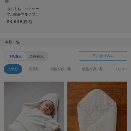
ベビー リュック
erbaviva（エルバビーバ）
もちもちニットケー
ブル編みマルチブラ
ベビー 小物
安心の日本製。先輩ママが買ってよかった！本当に必要な出産準備品
ンケット マタニテ
¥3,938
(税込)
ィ・ベビー・出産準
ハレの日に着るANGELIEBEのセレモニー
備
買って正解！高評価レビューアイテム
商品一覧
冬に可愛いニットがお得！
絞り込み
1色表示
全色表示
親子コーデ｜ママとベビーにおすすめ！
人気順
新着順
価格が低い順
価格が高い順
レビュー
便利な育児家電
Gift Selection 出産祝い
ロンパースはいつからいつまで使う？選ぶポイントも解説！
保育園・入園準備特集
ファルスカ