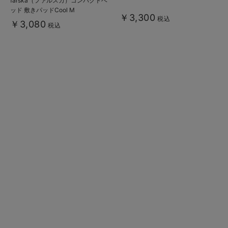
farska（ファルスカ）コンパクトベ
ッド 敷きパッドCool M
￥3,300
税込
￥3,080
税込