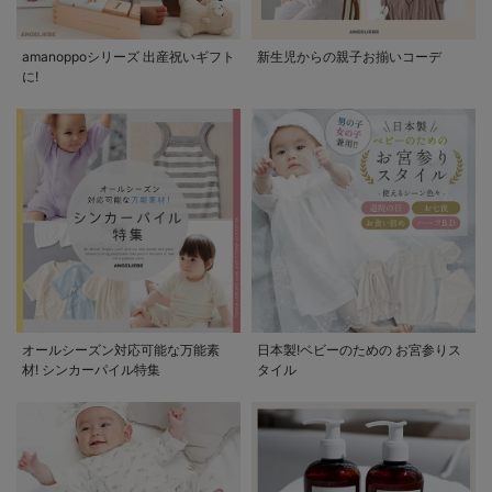
amanoppoシリーズ 出産祝いギフト
新生児からの親子お揃いコーデ
に!
オールシーズン対応可能な万能素
日本製!ベビーのための お宮参りス
材! シンカーパイル特集
タイル