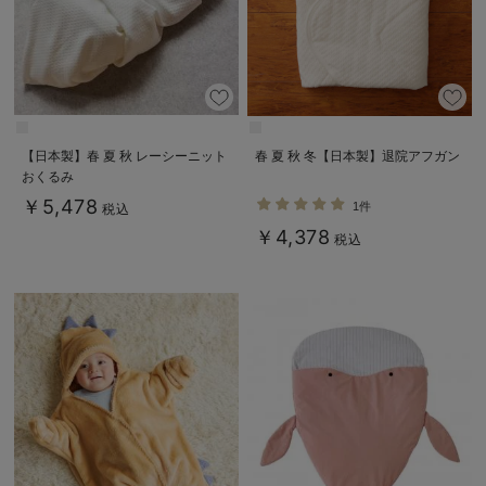
デロンギ
入院準備の持ち物チェック
【日本製】春 夏 秋 レーシーニット
春 夏 秋 冬【日本製】退院アフガン
おくるみ
￥5,478
1件
税込
￥4,378
税込