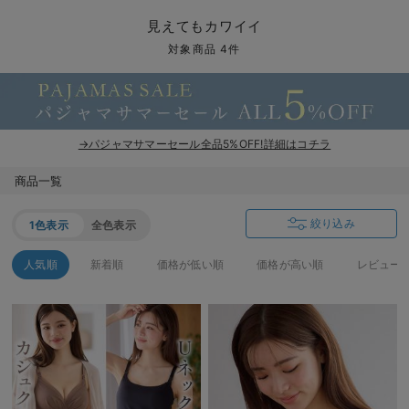
マタニティ パンツ
マタニティ ショーツ
授乳トップス
マタニティ オフィス 通勤服
授乳 ケープ
マタニティレギンス
【アウトレット】トップス・授乳トップス
透け防止
再入荷｜アウター
トップス
【37周年祭セール】4
【〜10℃】3月中旬
涼しくて可愛い「ワン
デニム
きれいめトップス派
マタニティインナー
【オフィスカジュアル
パンツタイプ
【フォーマル】ボトム
【ベビー】半袖
2WAYオール
Aライン ・フレアワ
〜5,000円（税込）
綿混素材
赤ちゃんへ使うもの
【冬のあったか特集】
見えてもカワイイ
マタニティ スカート
妊婦帯・腹帯・産前ガードル
マタニティ ドレス（結婚式・お呼ばれ）
【アウトレット】ボトムス
見えてもカワイイ
パンツ
レギンス
きれいめスカート派
ベビー
【フォーマル】トップ
【ベビー】グッズ
コンビ肌着
Iライン ・タイトシ
〜10,000円（税込）
腹巻・ひざ上パンツ
産後に使うグッズ
【冬のあったか特集】
対象商品 4件
マタニティ トップス
マタニティ 授乳 キャミソール
マタニティ フォーマル パンツ・ボトムス
【アウトレット】パジャマ
コットン素材
スカート
オフィス
きれいめ美脚パンツ派
短肌着
快適ウェア10%OFF
ジャンパースカート/
10,001円（税込）〜
保温&リカバリー
【冬のあったか特集】
マタニティ アウター（コート）・ママコート
産褥ショーツ
【アウトレット】インナー
冷房対策
パジャマ
ツィード派
セット
ワーク・オフィス
女の子におススメのギ
レギンス・タイツ
→パジャマサマーセール全品5%OFF!詳細はコチラ
骨盤・マタニティベルト （妊娠中・産後）
【アウトレット】ベビー
接触冷感素材
インナー
MAX55%OFF ブラッ
王道シンプル派
カジュアル
男の子におススメのギ
カップ付きインナー
商品一覧
産後 ガードル インナー
Tシャツブラ
雑貨
セットアップ派
フォーマル / オケー
定番ギフト
あったか度◎
絞り込み
1色表示
全色表示
マタニティ 腹巻き
ブラトップ
ベビー
あったかアイテム｜ベ
もらって嬉しいギフト
裏起毛素材
人気順
新着順
価格が低い順
価格が高い順
レビュー
親子セット
かわいくておもしろい
快適機能ウェア特集 トップス
何枚あっても嬉しいア
快適機能ウェア特集 ボトムス
長く使えるアイテム
快適機能ウェア特集 パジャマ
お部屋映えアイテム