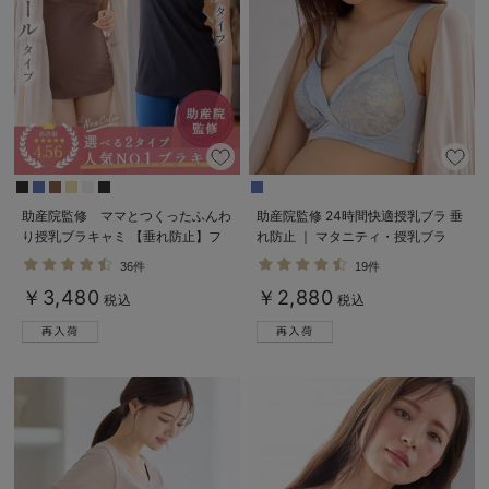
erbaviva（エルバビーバ）
安心の日本製。先輩ママが買ってよかった！本当に必要な出産準備品
ハレの日に着るANGELIEBEのセレモニー
買って正解！高評価レビューアイテム
冬に可愛いニットがお得！
助産院監修 ママとつくったふんわ
助産院監修 24時間快適授乳ブラ 垂
り授乳ブラキャミ 【垂れ防止】フ
れ防止 ｜ マタニティ・授乳ブラ
親子コーデ｜ママとベビーにおすすめ！
ィットグミ入り【出産後も長く使え
36件
19件
る】
便利な育児家電
￥3,480
￥2,880
税込
税込
Gift Selection 出産祝い
ロンパースはいつからいつまで使う？選ぶポイントも解説！
保育園・入園準備特集
ファルスカ