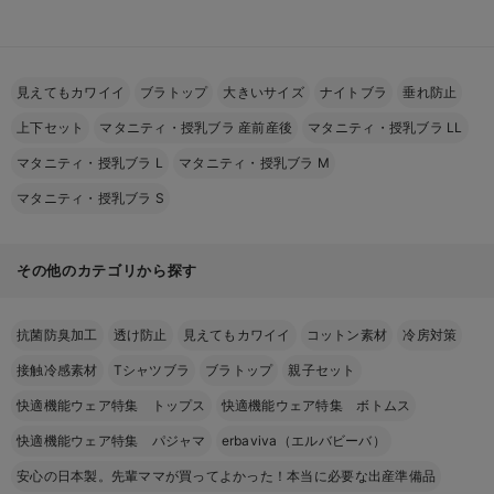
ボ 光電子 日本製
見えてもカワイイ
ブラトップ
大きいサイズ
ナイトブラ
垂れ防止
上下セット
マタニティ・授乳ブラ 産前産後
マタニティ・授乳ブラ LL
マタニティ・授乳ブラ L
マタニティ・授乳ブラ M
マタニティ・授乳ブラ S
その他のカテゴリから探す
抗菌防臭加工
透け防止
見えてもカワイイ
コットン素材
冷房対策
接触冷感素材
Tシャツブラ
ブラトップ
親子セット
快適機能ウェア特集 トップス
快適機能ウェア特集 ボトムス
快適機能ウェア特集 パジャマ
erbaviva（エルバビーバ）
安心の日本製。先輩ママが買ってよかった！本当に必要な出産準備品