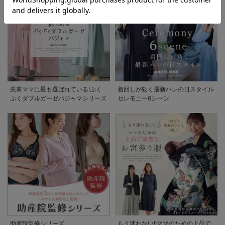
先輩ママに最も選ばれている!ぷく
着回しが効く最新ハレの日スタイル
ぷくダブルガーゼパジャマシリーズ
セレモニー6シーン
助産院監修シリーズ
もう迷わない!!ママのための上品で