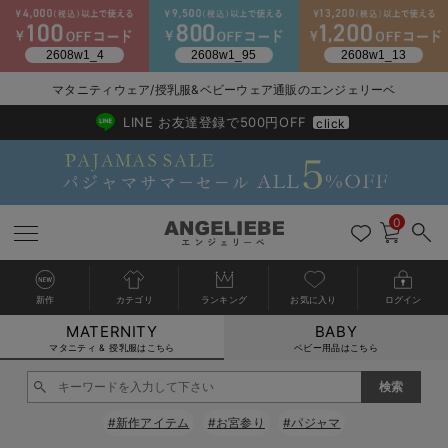
2026/NewArrival
送料495円(一部地域を除く) 7,700円以上で送料無料
マタニティウェア/授乳服&ベビーウェア通販のエンジェリーベ
LINE お友達登録で500円OFF
click
0
新作
カテゴリ
ランキング
お気に入り
ログイン
MATERNITY
BABY
戻る
戻る
戻る
戻る
戻る
戻る
戻る
戻る
戻る
戻る
戻る
戻る
戻る
戻る
戻る
戻る
戻る
戻る
戻る
戻る
戻る
戻る
戻る
戻る
戻る
戻る
戻る
戻る
戻る
戻る
戻る
カートに入れる
マタニティ & 授乳服はこちら
ベビー用品はこちら
マタニティウェア全て
マタニティ 下着・インナー全て
授乳服全て
マタニティ フォーマル全て
授乳用品全て
マタニティレッグウェア全て
マタニティ ボディケア全て
アウトレット全て
特集全て
再入荷全て
送料無料アイテム全て
ブラキャミ おまとめ
【37周年祭セール】
気温差別オススメアイ
マタニティウェア お
こだわりの履き心地！
出産準備応援割全て
春のマタニティワンピ
Gift Selection 
冬の冷え対策インナー
入院準備の持ち物チェ
冬のあったか特集全て
閉じる
マタニティ ワンピース
授乳ワンピース
マタニティ スーツ
妊婦用 抱き枕・授乳クッション
マタニティストッキング・タイツ
妊娠線クリーム
【アウトレット】ワンピース
抗菌防臭加工
再入荷｜インナー
授乳ブラ・マタニティブラ（マタニティインナー・産後用品）
ワンピース
【37周年祭セール】2
【15℃】3月下旬～
動きやすく着回しでき
強撚スムース(コスパ
【おまとめ割】パジャ
カジュアル
ジャケット派
マタニティパジャマ
【オフィスカジュアル
レギンスタイプ
【フォーマル】ワンピ
【ベビー】長袖
ハンカチ
快適ウェア10%OFF
セットアップ・ レイ
〜3,000円（税込）
薄くてあったか
入院してすぐ使うグッ
【冬のあったか特集】
#新作アイテム
#お宮参り
#パジャマ