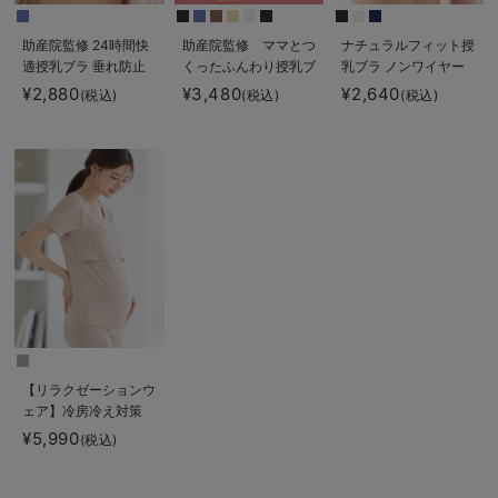
助産院監修 24時間快
助産院監修 ママとつ
ナチュラルフィット授
適授乳ブラ 垂れ防止
くったふんわり授乳ブ
乳ブラ ノンワイヤー
｜ マタニティ・授乳
ラキャミ 【垂れ防
｜ マタニティ・授乳
¥2,880
¥3,480
¥2,640
(税込)
(税込)
(税込)
ブラ
止】フィットグミ入り
ブラ
【出産後も長く使え
る】
【リラクゼーションウ
ェア】冷房冷え対策
保温＆リカバリーサポ
¥5,990
(税込)
ート momRest 半
袖Tシャツ
efe×ANGELIEBEコラ