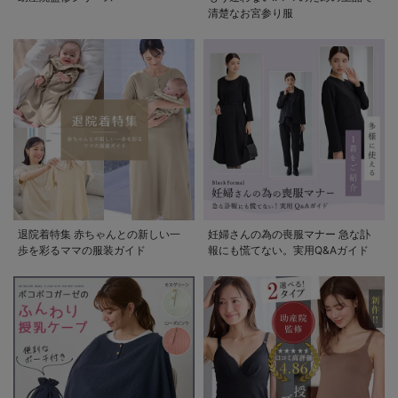
清楚なお宮参り服
退院着特集 赤ちゃんとの新しい一
妊婦さんの為の喪服マナー 急な訃
歩を彩るママの服装ガイド
報にも慌てない。実用Q&Aガイド