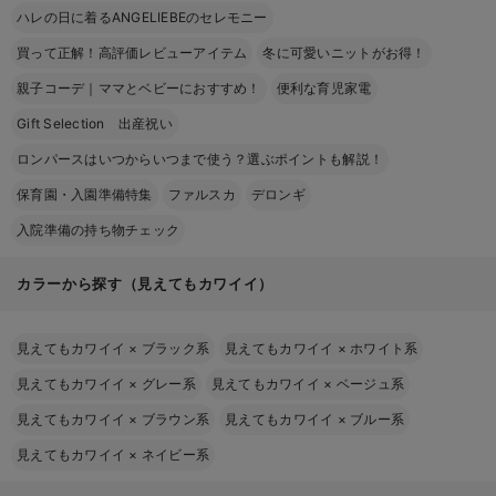
ハレの日に着るANGELIEBEのセレモニー
買って正解！高評価レビューアイテム
冬に可愛いニットがお得！
親子コーデ｜ママとベビーにおすすめ！
便利な育児家電
Gift Selection 出産祝い
ロンパースはいつからいつまで使う？選ぶポイントも解説！
保育園・入園準備特集
ファルスカ
デロンギ
入院準備の持ち物チェック
カラーから探す（見えてもカワイイ）
見えてもカワイイ
×
ブラック系
見えてもカワイイ
×
ホワイト系
見えてもカワイイ
×
グレー系
見えてもカワイイ
×
ベージュ系
見えてもカワイイ
×
ブラウン系
見えてもカワイイ
×
ブルー系
見えてもカワイイ
×
ネイビー系