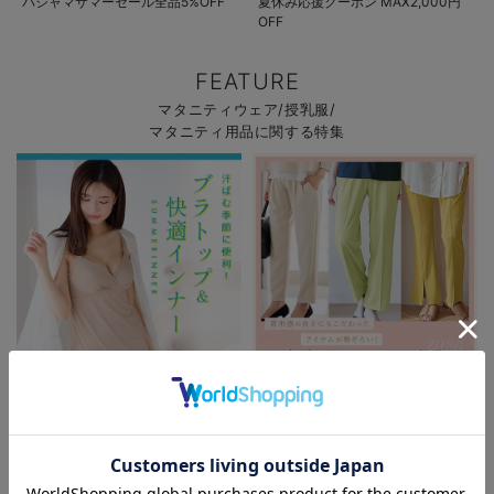
パジャマサマーセール全品5%OFF
夏休み応援クーポン MAX2,000円
OFF
FEATURE
マタニティウェア/授乳服/
マタニティ用品に関する特集
初夏の快適インナー特集
春夏を快適に過ごせるマタニティパ
ンツ特集
お気に入り商品を確認する