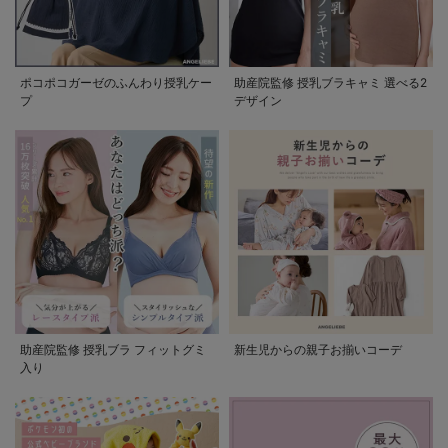
ポコポコガーゼのふんわり授乳ケー
助産院監修 授乳ブラキャミ 選べる2
プ
デザイン
助産院監修 授乳ブラ フィットグミ
新生児からの親子お揃いコーデ
入り