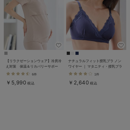
デロンギ
入院準備の持ち物チェック
【リラクゼーションウェア】冷房冷
ナチュラルフィット授乳ブラ ノン
え対策 保温＆リカバリーサポー
ワイヤー ｜ マタニティ・授乳ブラ
ト momRest 半袖Tシャツ
6件
1件
efe×ANGELIEBEコラボ 光電子
￥5,990
￥2,640
日本製
税込
税込