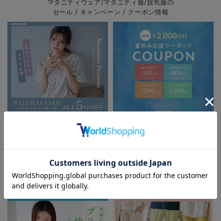
マタニティウェア/マタニティ服/授乳服の
セール / キャンペーン / クーポン情報
パジャマサマーセール全品5%OFF
夏休み応援クーポン MAX2,000円
OFF
お気に入り商品を確認する
FEATURE
マタニティウェア/授乳服/
マタニティ用品に関する特集