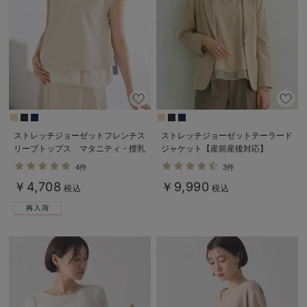
erbaviva（エルバビーバ）
安心の日本製。先輩ママが買ってよかった！本当に必要な出産準備品
ハレの日に着るANGELIEBEのセレモニー
買って正解！高評価レビューアイテム
冬に可愛いニットがお得！
ストレッチジョーゼットフレンチス
ストレッチジョーゼットテーラード
リーブトップス マタニティ・授乳
ジャケット【産前産後対応】
親子コーデ｜ママとベビーにおすすめ！
服【出産後も長く使える】
4件
3件
便利な育児家電
￥4,708
￥9,990
税込
税込
Gift Selection 出産祝い
ロンパースはいつからいつまで使う？選ぶポイントも解説！
保育園・入園準備特集
ファルスカ