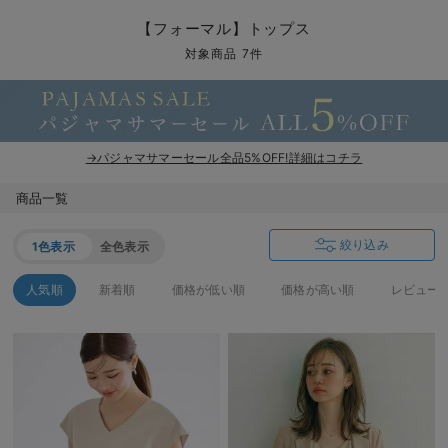
マタニティ パンツ
マタニティ ショーツ
授乳トップス
マタニティ オフィス 通勤服
授乳 ケープ
マタニティレギンス
【アウトレット】トップス・授乳トップス
透け防止
再入荷｜アウター
トップス
【37周年祭セール】4
【〜10℃】3月中旬
涼しくて可愛い「ワン
デニム
きれいめトップス派
マタニティインナー
【オフィスカジュアル
パンツタイプ
【フォーマル】ボトム
【ベビー】半袖
2WAYオール
Aライン ・フレアワ
〜5,000円（税込）
綿混素材
赤ちゃんへ使うもの
【冬のあったか特集】
【フォーマル】トップス
マタニティ スカート
妊婦帯・腹帯・産前ガードル
マタニティ ドレス（結婚式・お呼ばれ）
【アウトレット】ボトムス
見えてもカワイイ
パンツ
レギンス
きれいめスカート派
ベビー
【フォーマル】トップ
【ベビー】グッズ
コンビ肌着
Iライン ・タイトシ
〜10,000円（税込）
腹巻・ひざ上パンツ
産後に使うグッズ
【冬のあったか特集】
対象商品 7件
マタニティ トップス
マタニティ 授乳 キャミソール
マタニティ フォーマル パンツ・ボトムス
【アウトレット】パジャマ
コットン素材
スカート
オフィス
きれいめ美脚パンツ派
短肌着
快適ウェア10%OFF
ジャンパースカート/
10,001円（税込）〜
保温&リカバリー
【冬のあったか特集】
マタニティ アウター（コート）・ママコート
産褥ショーツ
【アウトレット】インナー
冷房対策
パジャマ
ツィード派
セット
ワーク・オフィス
女の子におススメのギ
レギンス・タイツ
→パジャマサマーセール全品5%OFF!詳細はコチラ
骨盤・マタニティベルト （妊娠中・産後）
【アウトレット】ベビー
接触冷感素材
インナー
MAX55%OFF ブラッ
王道シンプル派
カジュアル
男の子におススメのギ
カップ付きインナー
商品一覧
産後 ガードル インナー
Tシャツブラ
雑貨
セットアップ派
フォーマル / オケー
定番ギフト
あったか度◎
絞り込み
1色表示
全色表示
マタニティ 腹巻き
ブラトップ
ベビー
あったかアイテム｜ベ
もらって嬉しいギフト
裏起毛素材
人気順
新着順
価格が低い順
価格が高い順
レビュー
親子セット
かわいくておもしろい
快適機能ウェア特集 トップス
何枚あっても嬉しいア
快適機能ウェア特集 ボトムス
長く使えるアイテム
快適機能ウェア特集 パジャマ
お部屋映えアイテム