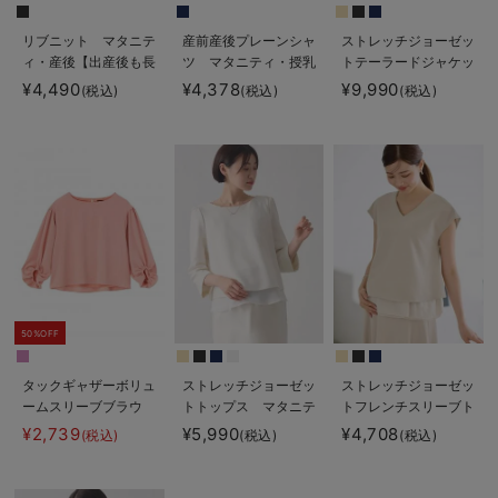
リブニット マタニテ
産前産後プレーンシャ
ストレッチジョーゼッ
ィ・産後【出産後も長
ツ マタニティ・授乳
トテーラードジャケッ
く使える】
服【出産後も長く使え
ト【産前産後対応】
¥4,490
¥4,378
¥9,990
(税込)
(税込)
(税込)
る】
50%OFF
タックギャザーボリュ
ストレッチジョーゼッ
ストレッチジョーゼッ
ームスリーブブラウ
トトップス マタニテ
トフレンチスリーブト
ス マタニティ・授乳
ィ・授乳服
ップス マタニティ・
¥2,739
¥5,990
¥4,708
(税込)
(税込)
(税込)
服【出産後も長く使え
授乳服【出産後も長く
る】
使える】