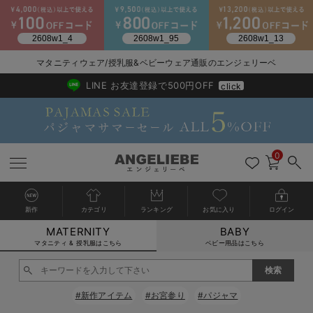
2026/NewArrival
送料495円(一部地域を除く) 7,700円以上で送料無料
マタニティウェア/授乳服&ベビーウェア通販のエンジェリーベ
LINE お友達登録で500円OFF
click
0
新作
カテゴリ
ランキング
お気に入り
ログイン
MATERNITY
BABY
戻る
戻る
戻る
戻る
戻る
戻る
戻る
戻る
戻る
戻る
戻る
戻る
戻る
戻る
戻る
戻る
戻る
戻る
戻る
戻る
戻る
戻る
戻る
戻る
戻る
戻る
戻る
戻る
戻る
戻る
戻る
カートに入れる
マタニティ & 授乳服はこちら
ベビー用品はこちら
マタニティウェア全て
マタニティ 下着・インナー全て
授乳服全て
マタニティ フォーマル全て
授乳用品全て
マタニティレッグウェア全て
マタニティ ボディケア全て
アウトレット全て
特集全て
再入荷全て
送料無料アイテム全て
ブラキャミ おまとめ
【37周年祭セール】
気温差別オススメアイ
マタニティウェア お
こだわりの履き心地！
出産準備応援割全て
春のマタニティワンピ
Gift Selection 
冬の冷え対策インナー
入院準備の持ち物チェ
冬のあったか特集全て
閉じる
マタニティ ワンピース
授乳ワンピース
マタニティ スーツ
妊婦用 抱き枕・授乳クッション
マタニティストッキング・タイツ
妊娠線クリーム
【アウトレット】ワンピース
抗菌防臭加工
再入荷｜インナー
授乳ブラ・マタニティブラ（マタニティインナー・産後用品）
ワンピース
【37周年祭セール】2
【15℃】3月下旬～
動きやすく着回しでき
強撚スムース(コスパ
【おまとめ割】パジャ
カジュアル
ジャケット派
マタニティパジャマ
【オフィスカジュアル
レギンスタイプ
【フォーマル】ワンピ
【ベビー】長袖
ハンカチ
快適ウェア10%OFF
セットアップ・ レイ
〜3,000円（税込）
薄くてあったか
入院してすぐ使うグッ
【冬のあったか特集】
#新作アイテム
#お宮参り
#パジャマ