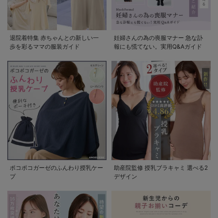
退院着特集 赤ちゃんとの新しい一
妊婦さんの為の喪服マナー 急な訃
歩を彩るママの服装ガイド
報にも慌てない。実用Q&Aガイド
ポコポコガーゼのふんわり授乳ケー
助産院監修 授乳ブラキャミ 選べる2
プ
デザイン