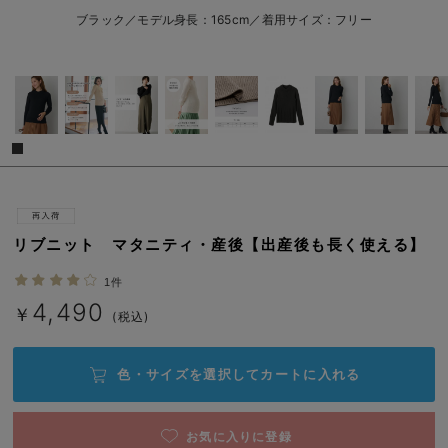
erbaviva（エルバビーバ）
ブラック／モデル身長：165cm／着用サイズ：フリー
安心の日本製。先輩ママが買ってよかった！本当に必要な出産準備品
ハレの日に着るANGELIEBEのセレモニー
買って正解！高評価レビューアイテム
冬に可愛いニットがお得！
親子コーデ｜ママとベビーにおすすめ！
リブニット マタニティ・産後【出産後も長く使える】
便利な育児家電
1件
Gift Selection 出産祝い
4,490
￥
(税込)
ロンパースはいつからいつまで使う？選ぶポイントも解説！
色・サイズを選択して
カートに入れる
保育園・入園準備特集
ファルスカ
お気に入りに登録