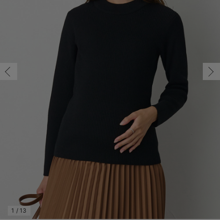
フリー/在庫あり
マタニティ パンツ
マタニティ ショーツ
授乳トップス
マタニティ オフィス 通勤服
授乳 ケープ
マタニティレギンス
【アウトレット】トップス・授乳トップス
透け防止
再入荷｜アウター
トップス
【37周年祭セール】4
【〜10℃】3月中旬
涼しくて可愛い「ワン
デニム
きれいめトップス派
マタニティインナー
【オフィスカジュアル
パンツタイプ
【フォーマル】ボトム
【ベビー】半袖
2WAYオール
Aライン ・フレアワ
〜5,000円（税込）
綿混素材
赤ちゃんへ使うもの
【冬のあったか特集】
フリー/在庫あり
マタニティ スカート
妊婦帯・腹帯・産前ガードル
マタニティ ドレス（結婚式・お呼ばれ）
【アウトレット】ボトムス
見えてもカワイイ
パンツ
レギンス
きれいめスカート派
ベビー
【フォーマル】トップ
【ベビー】グッズ
コンビ肌着
Iライン ・タイトシ
〜10,000円（税込）
腹巻・ひざ上パンツ
産後に使うグッズ
【冬のあったか特集】
￥4,490
マタニティ トップス
マタニティ 授乳 キャミソール
マタニティ フォーマル パンツ・ボトムス
【アウトレット】パジャマ
コットン素材
スカート
オフィス
きれいめ美脚パンツ派
短肌着
快適ウェア10%OFF
ジャンパースカート/
10,001円（税込）〜
保温&リカバリー
【冬のあったか特集】
カートに入れる
マタニティ アウター（コート）・ママコート
産褥ショーツ
【アウトレット】インナー
冷房対策
パジャマ
ツィード派
セット
ワーク・オフィス
女の子におススメのギ
レギンス・タイツ
ブラック
骨盤・マタニティベルト （妊娠中・産後）
【アウトレット】ベビー
接触冷感素材
インナー
MAX55%OFF ブラッ
王道シンプル派
カジュアル
男の子におススメのギ
カップ付きインナー
閉じる
産後 ガードル インナー
Tシャツブラ
雑貨
セットアップ派
フォーマル / オケー
定番ギフト
あったか度◎
マタニティ 腹巻き
ブラトップ
ベビー
あったかアイテム｜ベ
もらって嬉しいギフト
裏起毛素材
親子セット
かわいくておもしろい
快適機能ウェア特集 トップス
何枚あっても嬉しいア
快適機能ウェア特集 ボトムス
長く使えるアイテム
快適機能ウェア特集 パジャマ
お部屋映えアイテム
1
/
13