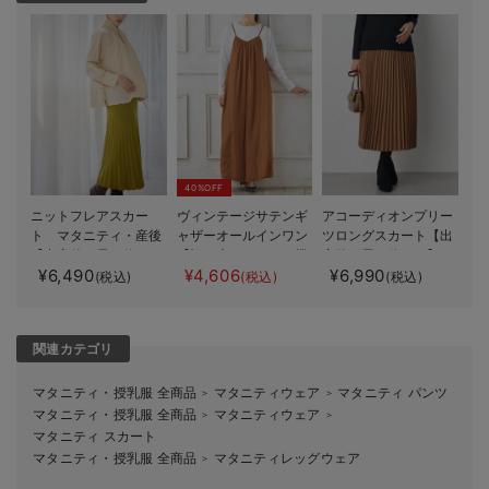
40%OFF
ニットフレアスカー
ヴィンテージサテンギ
アコーディオンプリー
ト マタニティ・産後
ャザーオールインワン
ツロングスカート【出
【出産後も長く使え
【裾が床につかない機
産後も長く使える】
¥6,490
¥4,606
¥6,990
る】
能付き】 マタニテ
【産前産後対応】
(税込)
(税込)
(税込)
ィ・授乳服【出産後も
長く使える】
関連カテゴリ
マタニティ・授乳服 全商品
マタニティウェア
マタニティ パンツ
＞
＞
マタニティ・授乳服 全商品
マタニティウェア
＞
＞
マタニティ スカート
マタニティ・授乳服 全商品
マタニティレッグウェア
＞