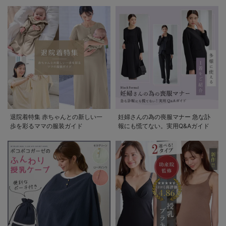
退院着特集 赤ちゃんとの新しい一
妊婦さんの為の喪服マナー 急な訃
歩を彩るママの服装ガイド
報にも慌てない。実用Q&Aガイド