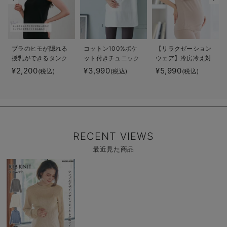
ブラのヒモが隠れる
コットン100%ポケ
【リラクゼーション
授乳ができるタンク
ット付きチュニック
ウェア】冷房冷え対
トップ 抗菌防臭
トップス マタニテ
策 保温＆リカバリ
¥2,200
¥3,990
¥5,990
(税込)
(税込)
(税込)
綿混モダール
ィ・授乳服【出産後
ーサポート
も長く使える】
momRest 半袖Tシ
ャツ
efe×ANGELIEBEコ
ラボ 光電子 日本
製
RECENT VIEWS
最近見た商品
商
品
詳
細
を
見
る