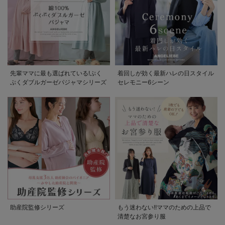
先輩ママに最も選ばれている!ぷく
着回しが効く最新ハレの日スタイル
ぷくダブルガーゼパジャマシリーズ
セレモニー6シーン
助産院監修シリーズ
もう迷わない!!ママのための上品で
清楚なお宮参り服