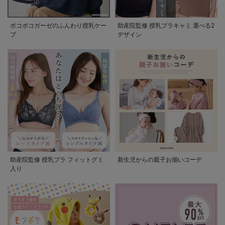
ポコポコガーゼのふんわり授乳ケー
助産院監修 授乳ブラキャミ 選べる2
プ
デザイン
助産院監修 授乳ブラ フィットグミ
新生児からの親子お揃いコーデ
入り