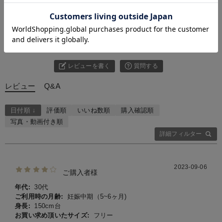
お気に入り商品を確認する
お買い物を続ける
カートへ進む
4.00
1件
レビューを書く
質問する
レビュー
Q&A
日付順 ↓
評価順
いいね数順
購入確認順
写真・動画付き順
詳細フィルター
2023-09-06
ご購入者様
年代:
30代
ご利用時の月齢:
妊娠中期（5~6ヶ月)
身長:
150cm台
お買い求め頂いたサイズ:
フリー