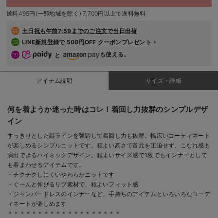
デロンギ
送料495円(一部地域を除く) 7,700円以上で送料無料
入院準備の持ち物チェック
土日祝も
午前7:59までのご注文で当日出荷
LINE新規登録で 500円OFF クーポンプレゼント
も使える。
と
アイテム説明
サイズ・詳細
何を着ようか迷った時はコレ！着回し力抜群のシンプルデザ
イン
すっきりとした縦ラインを強調して着回し力も抜群。幅広いコーディネート
が楽しめるシンプルニットです。程よい高さで首元を圧迫せず、こなれ感も
演出できるハイネックデザイン。程よいサイズ感で1枚でもインナーとして
も着まわせるアイテムです。
・チクチクしにくいやわらかニットです
・ぐーんと伸びるリブ素材で、程よいフィット感
・ジャンパードレスのインナーなど、手持ちのアイテムといろいろなコーデ
ィネートが楽しめます
＊＊＊＊＊＊＊＊＊＊＊＊＊＊＊＊＊＊＊