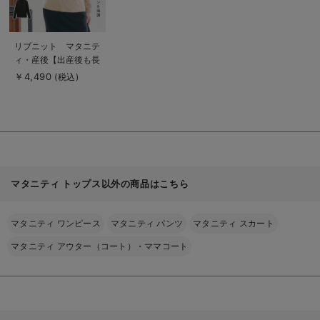
商
リブニット マタニテ
品
ィ・産後【出産後も長
詳
細
く使える】
￥4,490
(税込)
を
見
る
マタニティ トップス以外の商品はこちら
マタニティ ワンピース
マタニティ パンツ
マタニティ スカート
マタニティ アウター（コート）・ママコート