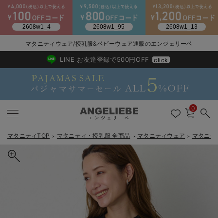
マタニティウェア/授乳服&ベビーウェア通販のエンジェリーベ
2026/NewArrival
送料495円(一部地域を除く) 7,700円以上で送料無料
LINE お友達登録で500円OFF
click
0
マタニティTOP
マタニティ・授乳服 全商品
マタニティウェア
マタニテ
＞
＞
＞
戻る
戻る
戻る
戻る
戻る
戻る
戻る
戻る
戻る
戻る
戻る
戻る
戻る
戻る
戻る
戻る
戻る
戻る
戻る
戻る
戻る
戻る
戻る
戻る
戻る
戻る
戻る
戻る
戻る
戻る
戻る
カートに入れる
マタニティウェア全て
マタニティ 下着・インナー全て
授乳服全て
マタニティ フォーマル全て
授乳用品全て
マタニティレッグウェア全て
マタニティ ボディケア全て
アウトレット全て
特集全て
再入荷全て
送料無料アイテム全て
ブラキャミ おまとめ
【37周年祭セール】
気温差別オススメアイ
マタニティウェア お
こだわりの履き心地！
出産準備応援割全て
春のマタニティワンピ
Gift Selection 
冬の冷え対策インナー
入院準備の持ち物チェ
冬のあったか特集全て
リブニット マタニティ・産後【出産後も長く使える】
マタニティ ワンピース
授乳ワンピース
マタニティ スーツ
妊婦用 抱き枕・授乳クッション
マタニティストッキング・タイツ
妊娠線クリーム
【アウトレット】ワンピース
抗菌防臭加工
再入荷｜インナー
授乳ブラ・マタニティブラ（マタニティインナー・産後用品）
ワンピース
【37周年祭セール】2
【15℃】3月下旬～
動きやすく着回しでき
強撚スムース(コスパ
【おまとめ割】パジャ
カジュアル
ジャケット派
マタニティパジャマ
【オフィスカジュアル
レギンスタイプ
【フォーマル】ワンピ
【ベビー】長袖
ハンカチ
快適ウェア10%OFF
セットアップ・ レイ
〜3,000円（税込）
薄くてあったか
入院してすぐ使うグッ
【冬のあったか特集】