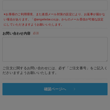
デロンギ
※お客様のご利用環境、また迷惑メール対策の設定により、お返事が届かな
入院準備の持ち物チェック
い場合があります。
「@angeliebe.co.jp」からのメール受信が可能な設定
にしていただきますようお願いいたします。
お問い合わせ内容
必須
ご注文に関するお問い合わせには、必ず「ご注文番号」をご記入く
ださいますようお願いいたします。
確認ページへ