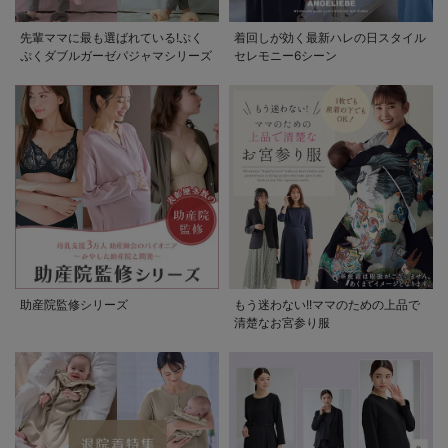
先輩ママに最も選ばれている!ぷく
着回しが効く最新ハレの日スタイル
ぷくダブルガーゼパジャマシリーズ
セレモニー6シーン
助産院監修シリーズ
もう迷わない!!ママのための上品で
清楚なお宮参り服