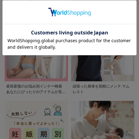
モンポケ特集
アウトレット 最大90%OFF
産前産後のお悩み別インナー検索
頑張った身体を気軽にメンテ マム
あなたにぴったりのアイテムが見つ
レスト
かる