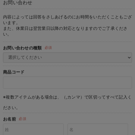
お問い合わせ
マタニティ パンツ
マタニティ ショーツ
授乳トップス
マタニティ オフィス 通勤服
授乳 ケープ
マタニティレギンス
【アウトレット】トップス・授乳トップス
透け防止
再入荷｜アウター
トップス
【37周年祭セール】4
【〜10℃】3月中旬
涼しくて可愛い「ワン
デニム
きれいめトップス派
マタニティインナー
【オフィスカジュアル
パンツタイプ
【フォーマル】ボトム
【ベビー】半袖
2WAYオール
Aライン ・フレアワ
〜5,000円（税込）
綿混素材
赤ちゃんへ使うもの
【冬のあったか特集】
マタニティ スカート
妊婦帯・腹帯・産前ガードル
マタニティ ドレス（結婚式・お呼ばれ）
【アウトレット】ボトムス
見えてもカワイイ
パンツ
レギンス
きれいめスカート派
ベビー
【フォーマル】トップ
【ベビー】グッズ
コンビ肌着
Iライン ・タイトシ
〜10,000円（税込）
腹巻・ひざ上パンツ
産後に使うグッズ
【冬のあったか特集】
内容によっては回答をさしあげるのにお時間をいただくこともござ
います。
また、休業日は翌営業日以降の対応となりますのでご了承くださ
マタニティ トップス
マタニティ 授乳 キャミソール
マタニティ フォーマル パンツ・ボトムス
【アウトレット】パジャマ
コットン素材
スカート
オフィス
きれいめ美脚パンツ派
短肌着
快適ウェア10%OFF
ジャンパースカート/
10,001円（税込）〜
保温&リカバリー
【冬のあったか特集】
い。
マタニティ アウター（コート）・ママコート
産褥ショーツ
【アウトレット】インナー
冷房対策
パジャマ
ツィード派
セット
ワーク・オフィス
女の子におススメのギ
レギンス・タイツ
お問い合わせの種類
必須
骨盤・マタニティベルト （妊娠中・産後）
【アウトレット】ベビー
接触冷感素材
インナー
MAX55%OFF ブラッ
王道シンプル派
カジュアル
男の子におススメのギ
カップ付きインナー
産後 ガードル インナー
Tシャツブラ
雑貨
セットアップ派
フォーマル / オケー
定番ギフト
あったか度◎
商品コード
マタニティ 腹巻き
ブラトップ
ベビー
あったかアイテム｜ベ
もらって嬉しいギフト
裏起毛素材
親子セット
かわいくておもしろい
※複数アイテムがある場合は、（,カンマ）で区切ってすべて記入く
快適機能ウェア特集 トップス
何枚あっても嬉しいア
ださい。
快適機能ウェア特集 ボトムス
長く使えるアイテム
お名前
必須
快適機能ウェア特集 パジャマ
お部屋映えアイテム