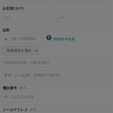
erbaviva（エルバビーバ）
お名前(カナ)
安心の日本製。先輩ママが買ってよかった！本当に必要な出産準備品
ハレの日に着るANGELIEBEのセレモニー
住所
買って正解！高評価レビューアイテム
郵便番号検索
〒
冬に可愛いニットがお得！
親子コーデ｜ママとベビーにおすすめ！
便利な育児家電
Gift Selection 出産祝い
ロンパースはいつからいつまで使う？選ぶポイントも解説！
電話番号
必須
保育園・入園準備特集
ファルスカ
メールアドレス
必須