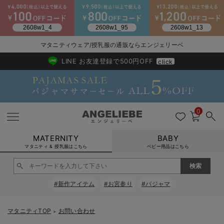
2026/NewArrival
送料495円(一部地域を除く) 7,700円以上で送料無料
マタニティウェア/授乳服の通販ならエンジェリーベ
LINE お友達登録で500円OFF
click
0
MATERNITY
BABY
マタニティ & 授乳服はこちら
ベビー用品はこちら
戻る
戻る
戻る
戻る
戻る
戻る
戻る
戻る
戻る
戻る
戻る
戻る
戻る
戻る
戻る
戻る
戻る
戻る
戻る
戻る
戻る
戻る
戻る
戻る
戻る
戻る
戻る
戻る
戻る
戻る
戻る
#新作アイテム
#お宮参り
#パジャマ
マタニティウェア全て
マタニティ 下着・インナー全て
授乳服全て
マタニティ フォーマル全て
授乳用品全て
マタニティレッグウェア全て
マタニティ ボディケア全て
アウトレット全て
特集全て
再入荷全て
送料無料アイテム全て
ブラキャミ おまとめ
【37周年祭セール】
気温差別オススメアイ
マタニティウェア お
こだわりの履き心地！
出産準備応援割全て
春のマタニティワンピ
Gift Selection 
冬の冷え対策インナー
入院準備の持ち物チェ
冬のあったか特集全て
マタニティ ワンピース
授乳ワンピース
マタニティ スーツ
妊婦用 抱き枕・授乳クッション
マタニティストッキング・タイツ
妊娠線クリーム
【アウトレット】ワンピース
抗菌防臭加工
再入荷｜インナー
授乳ブラ・マタニティブラ（マタニティインナー・産後用品）
ワンピース
【37周年祭セール】2
【15℃】3月下旬～
動きやすく着回しでき
強撚スムース(コスパ
【おまとめ割】パジャ
カジュアル
ジャケット派
マタニティパジャマ
【オフィスカジュアル
レギンスタイプ
【フォーマル】ワンピ
【ベビー】長袖
ハンカチ
快適ウェア10%OFF
セットアップ・ レイ
〜3,000円（税込）
薄くてあったか
入院してすぐ使うグッ
【冬のあったか特集】
マタニティTOP
お問い合わせ
＞