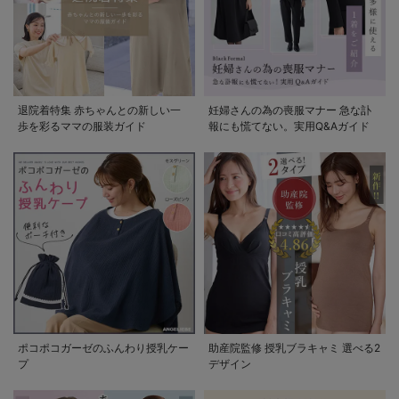
退院着特集 赤ちゃんとの新しい一
妊婦さんの為の喪服マナー 急な訃
歩を彩るママの服装ガイド
報にも慌てない。実用Q&Aガイド
ポコポコガーゼのふんわり授乳ケー
助産院監修 授乳ブラキャミ 選べる2
プ
デザイン