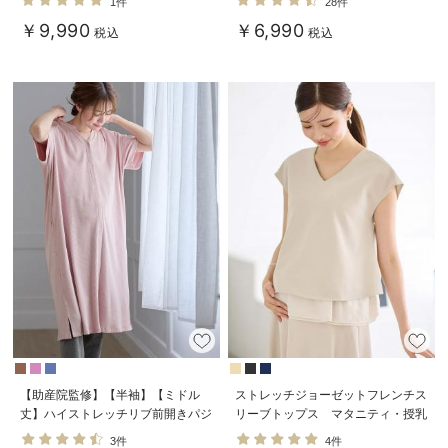
1件
28件
￥9,990
￥6,990
税込
税込
【助産院監修】【半袖】【ミドル
ストレッチジョーゼットフレンチス
丈】ハイストレッチリブ前開きパジ
リーブトップス マタニティ・授乳
ャマ マタニティ・授乳パジャマ
服【出産後も長く使える】
3件
4件