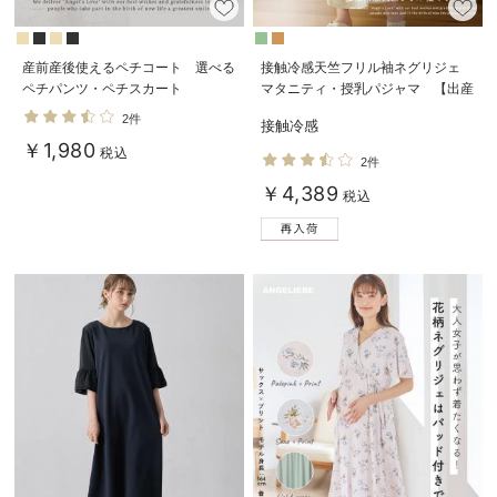
産前産後使えるペチコート 選べる
接触冷感天竺フリル袖ネグリジェ
ペチパンツ・ペチスカート
マタニティ・授乳パジャマ 【出産
後も長く使える】
2件
接触冷感
Rosemadame（ローズマダム）
￥1,980
税込
2件
￥4,389
税込