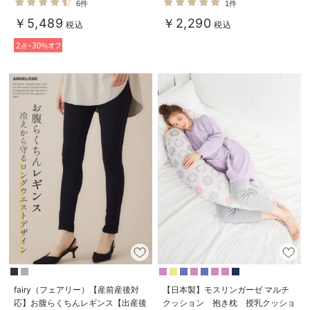
6件
1件
ャマ
efe×ANGELIEBEコラボ 光電子
￥5,489
￥2,290
日本製
税込
税込
fairy（フェアリー）【産前産後対
【日本製】モスリンガーゼ マルチ
応】お腹らくちんレギンス【出産後
クッション 抱き枕 授乳クッショ