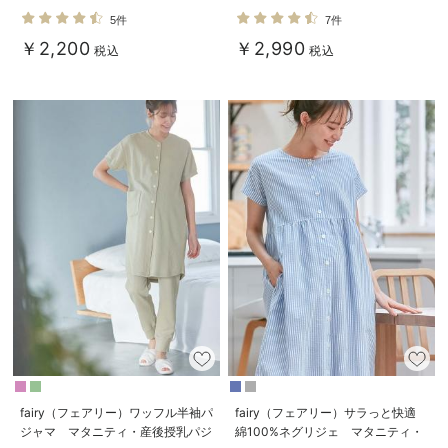
ル
ソックス efe×ANGELIEBEコラ
5件
7件
ボ 光電子 日本製
￥2,200
￥2,990
税込
税込
fairy（フェアリー）ワッフル半袖パ
fairy（フェアリー）サラっと快適
ジャマ マタニティ・産後授乳パジ
綿100%ネグリジェ マタニティ・