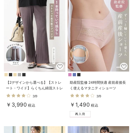
【2デザインから選べる】【ストレ
助産院監修 24時間快適 産前産後長
ート・ワイド】らくちん綿混ストレ
く使えるマタニティショーツ
ッチリブパンツ マタニティ・産後
3件
3件
【出産後も長く使える】
￥3,990
￥1,490
税込
税込