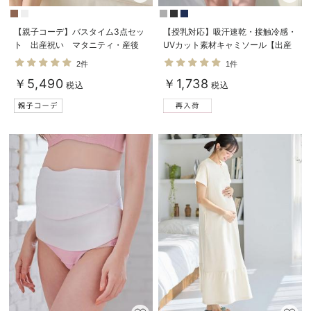
【親子コーデ】バスタイム3点セッ
【授乳対応】吸汗速乾・接触冷感・
ト 出産祝い マタニティ・産後
UVカット素材キャミソール【出産
後も長く使える】
2件
1件
￥5,490
￥1,738
税込
税込