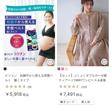
ピジョン 妊娠中から使える骨盤ベ
【セット】ぷくぷくダブルガーゼ裾
ルト 履くタイプ
ティアード3WAYワンピース＆産後
も使えるレギンスパジャマ マタニ
2件
21件
ティ・授乳パジャマ
￥5,918
￥7,491
税込
税込