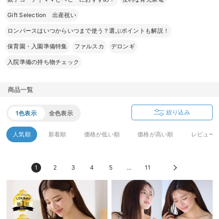
erbaviva（エルバビーバ）
Gift Selection 出産祝い
安心の日本製。先輩ママが買ってよかった！本当に必要な出産準備品
ロンパースはいつからいつまで使う？選ぶポイントも解説！
保育園・入園準備特集
ファルスカ
デロンギ
ハレの日に着るANGELIEBEのセレモニー
入院準備の持ち物チェック
買って正解！高評価レビューアイテム
冬に可愛いニットがお得！
商品一覧
親子コーデ｜ママとベビーにおすすめ！
絞り込み
1色表示
全色表示
便利な育児家電
人気順
新着順
価格が低い順
価格が高い順
レビュー
Gift Selection 出産祝い
1
2
3
4
5
…
11
ロンパースはいつからいつまで使う？選ぶポイントも解説！
保育園・入園準備特集
ファルスカ