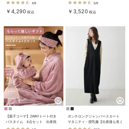
ャマ【出産後も長く使える】
産後授乳パジャマ【出産後も長く使
4件
5件
える】
￥4,290
￥3,520
税込
税込
【親子コーデ】2WAYトート付き
ポンチロングジャンパースカート
バスタイム 4点セット 出産祝
マタニティ・授乳服【出産後も長く
い マタニティ・産後
使える】