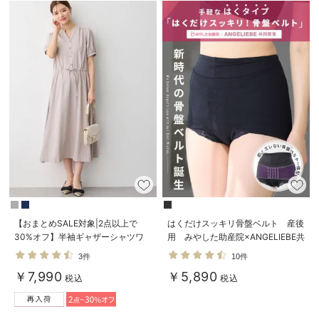
【おまとめSALE対象|2点以上で
はくだけスッキリ骨盤ベルト 産後
30%オフ】半袖ギャザーシャツワ
用 みやした助産院×ANGELIEBE共
ンピース マタニティ・産後授乳服
同開発 ガードルタイプ
3件
10件
【出産後も長く使える】
￥7,990
￥5,890
税込
税込