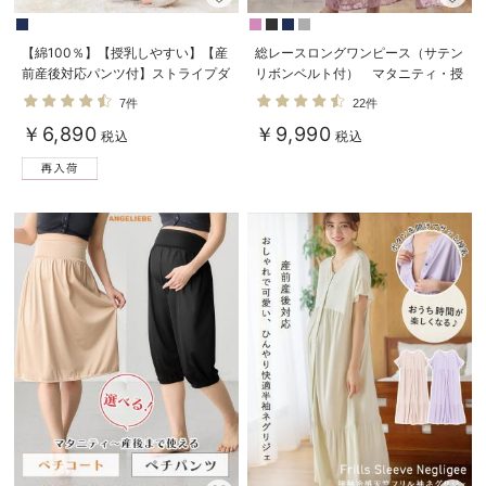
【綿100％】【授乳しやすい】【産
総レースロングワンピース（サテン
前産後対応パンツ付】ストライプダ
リボンベルト付） マタニティ・授
ブルガーゼパジャマ
乳服【出産後も長く使える】
7件
22件
￥6,890
￥9,990
税込
税込