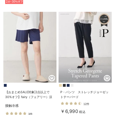
【おまとめSALE対象|2点以上で
P・パンツ ストレッチジョーゼッ
30%オフ】fairy（フェアリー）涼
トテーパード
感らくちんハーフパンツ マタニテ
12件
接触冷感
ィ・産後【出産後も長く使える】
￥6,990
税込
3件