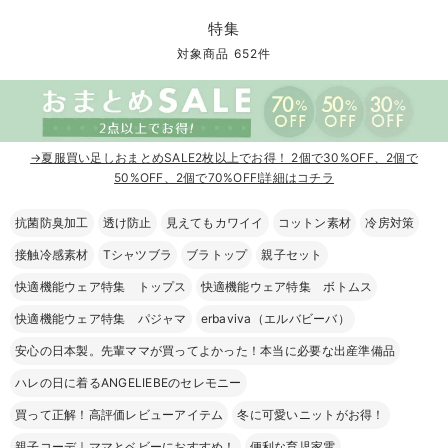
マタニティ パンツ
マタニティ ショーツ
授乳トップス
マタニティ オフィス 通勤服
授乳 ケープ
マタニティレギンス
【アウトレット】トップス・授乳トップス
透け防止
再入荷｜アウター
トップス
【37周年祭セール】4
【〜10℃】3月中旬
涼しくて可愛い「ワン
デニム
きれいめトップス派
マタニティインナー
【オフィスカジュアル
パンツタイプ
【フォーマル】ボトム
【ベビー】半袖
2WAYオール
Aライン ・フレアワ
〜5,000円（税込）
綿混素材
赤ちゃんへ使うもの
【冬のあったか特集】
特集
マタニティ スカート
妊婦帯・腹帯・産前ガードル
マタニティ ドレス（結婚式・お呼ばれ）
【アウトレット】ボトムス
見えてもカワイイ
パンツ
レギンス
きれいめスカート派
ベビー
【フォーマル】トップ
【ベビー】グッズ
コンビ肌着
Iライン ・タイトシ
〜10,000円（税込）
腹巻・ひざ上パンツ
産後に使うグッズ
【冬のあったか特集】
対象商品 652件
マタニティ トップス
マタニティ 授乳 キャミソール
マタニティ フォーマル パンツ・ボトムス
【アウトレット】パジャマ
コットン素材
スカート
オフィス
きれいめ美脚パンツ派
短肌着
快適ウェア10%OFF
ジャンパースカート/
10,001円（税込）〜
保温&リカバリー
【冬のあったか特集】
マタニティ アウター（コート）・ママコート
産褥ショーツ
【アウトレット】インナー
冷房対策
パジャマ
ツィード派
セット
ワーク・オフィス
女の子におススメのギ
レギンス・タイツ
→夏服買い足しおまとめSALE2枚以上でお得！ 2個で30%OFF、2個で
骨盤・マタニティベルト （妊娠中・産後）
【アウトレット】ベビー
接触冷感素材
インナー
MAX55%OFF ブラッ
王道シンプル派
カジュアル
男の子におススメのギ
カップ付きインナー
50%OFF、2個で70%OFF!詳細はコチラ
産後 ガードル インナー
Tシャツブラ
雑貨
セットアップ派
フォーマル / オケー
定番ギフト
あったか度◎
抗菌防臭加工
透け防止
見えてもカワイイ
コットン素材
冷房対策
接触冷感素材
Tシャツブラ
ブラトップ
親子セット
マタニティ 腹巻き
ブラトップ
ベビー
あったかアイテム｜ベ
もらって嬉しいギフト
裏起毛素材
快適機能ウェア特集 トップス
快適機能ウェア特集 ボトムス
親子セット
かわいくておもしろい
快適機能ウェア特集 パジャマ
erbaviva（エルバビーバ）
快適機能ウェア特集 トップス
何枚あっても嬉しいア
安心の日本製。先輩ママが買ってよかった！本当に必要な出産準備品
快適機能ウェア特集 ボトムス
長く使えるアイテム
ハレの日に着るANGELIEBEのセレモニー
買って正解！高評価レビューアイテム
冬に可愛いニットがお得！
快適機能ウェア特集 パジャマ
お部屋映えアイテム
親子コーデ｜ママとベビーにおすすめ！
便利な育児家電