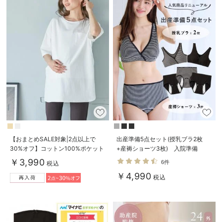
【おまとめSALE対象|2点以上で
出産準備5点セット(授乳ブラ2枚
30%オフ】コットン100%ポケット
+産褥ショーツ3枚) 入院準備
付きチュニックトップス マタニテ
￥3,990
6件
税込
ィ・授乳服【出産後も長く使える】
￥4,990
税込