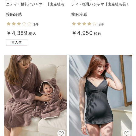
ニティ・授乳パジャマ 【出産後も
ティ・授乳パジャマ【出産後も長く
長く使える】Rosemadame（ロー
使える】fairy（フェアリー）
接触冷感
接触冷感
ズマダム）
1件
2件
￥4,389
￥4,950
税込
税込