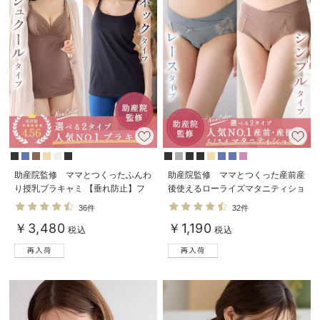
助産院監修 ママとつくったふんわ
助産院監修 ママとつくった産前産
り授乳ブラキャミ 【垂れ防止】フ
後使えるローライズマタニティショ
ィットグミ入り【出産後も長く使え
ーツ
36件
32件
る】
￥3,480
￥1,190
税込
税込