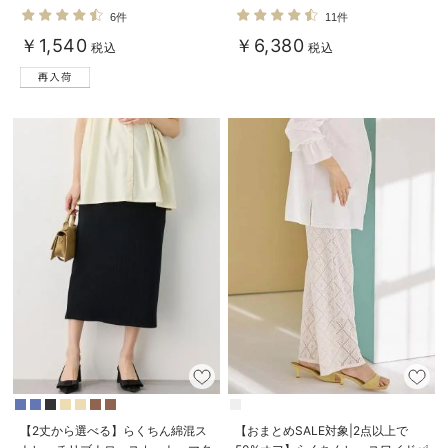
も長く使える】
ン
6件
11件
￥1,540
￥6,380
税込
税込
【2丈から選べる】らくちん綿混ス
【おまとめSALE対象|2点以上で