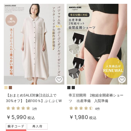
【おまとめSALE対象|2点以上で
帝王切開用 2枚組全開産褥ショー
30%オフ】【綿100％】ぷくぷくW
ツ 出産準備 入院準備
ガーゼシャツワンピースネグリジ
1件
4件
ェ マタニティ・授乳パジャマ【出
￥5,990
￥1,980
産後も長く着られる】
税込
税込