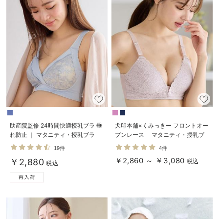
助産院監修 24時間快適授乳ブラ 垂
犬印本舗×くみっきー フロントオー
れ防止 ｜ マタニティ・授乳ブラ
プンレース マタニティ・授乳ブ
ラ
19件
4件
￥2,860 ～ ￥3,080
￥2,880
税込
税込