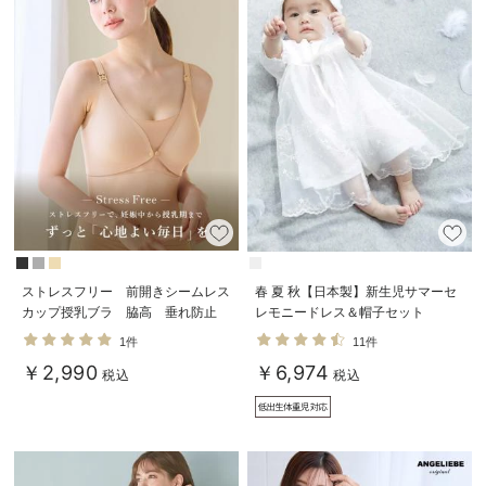
ストレスフリー 前開きシームレス
春 夏 秋【日本製】新生児サマーセ
カップ授乳ブラ 脇高 垂れ防止
レモニードレス＆帽子セット
｜ マタニティ・授乳ブラ脇高
1件
11件
￥2,990
￥6,974
税込
税込