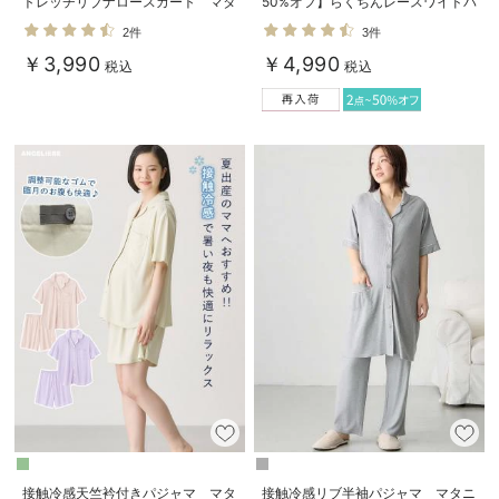
トレッチリブナロースカート マタ
50%オフ】らくちんレースワイドパ
ニティ・産後【出産後も長く使え
ンツ マタニティ・産後【産後も長
2件
3件
る】
く着られる】
￥3,990
￥4,990
税込
税込
接触冷感天竺衿付きパジャマ マタ
接触冷感リブ半袖パジャマ マタニ