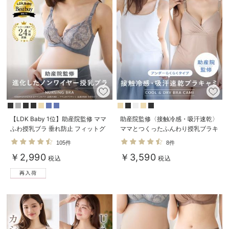
デロンギ
入院準備の持ち物チェック
【LDK Baby 1位】助産院監修 ママ
助産院監修〈接触冷感・吸汗速乾〉
ふわ授乳ブラ 垂れ防止 フィットグ
ママとつくったふんわり授乳ブラキ
ミ ノンワイヤー ｜ マタニティ・授
ャミ アンダーらくらくタイプ
105件
8件
乳ブラ
￥2,990
￥3,590
税込
税込