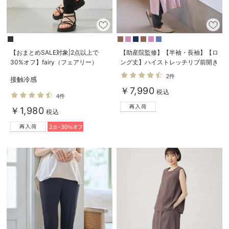
【おまとめSALE対象|2点以上で
【助産院監修】【半袖・長袖】【ロ
30%オフ】fairy（フェアリー）
ング丈】ハイストレッチリブ前開き
【産前産後対応】涼感らくちんパン
パジャマ マタニティ・授乳パジャ
2件
接触冷感
ツ レギンス(11分丈)【出産後も長く
マ【出産後も長く使える】
￥7,990
使える】
税込
4件
￥1,980
税込