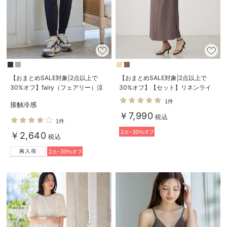
【おまとめSALE対象|2点以上で
【おまとめSALE対象|2点以上で
30%オフ】fairy（フェアリー）涼
30%オフ】【セット】リネンライ
感らくちんジョガーパンツ マタニ
クフレンチスリーブトップス＆セミ
1件
接触冷感
ティ・産後【出産後も長く使える】
フレアスカートセットアップ マタ
￥7,990
ニティ・授乳服【出産後も長く着ら
税込
1件
れる】
￥2,640
税込