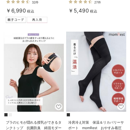
お気に入り商品を確認する
32件
27件
パジャマ【親子コーデ可】
￥6,990
￥5,490
税込
税込
ブラのヒモが隠れる授乳ができるタ
冷房冷え対策 保温＆リカバリーサ
ンクトップ 抗菌防臭 綿混モダー
ポート momRest おやすみ着圧