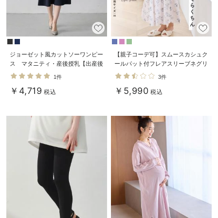
ジョーゼット風カットソーワンピー
【親子コーデ可】スムースカシュク
ス マタニティ・産後授乳【出産後
ールパット付フレアスリーブネグリ
も長く使える】Rosemadame（ロ
ジェ マタニティ・産後授乳服【出
1件
3件
ーズマダム）
産後も長く着れる】
￥4,719
￥5,990
税込
税込