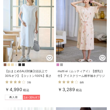
【おまとめSALE対象|2点以上で
mutti ei（ムッティアイ）【授乳口
30%オフ】【コットン100%】長さ
付】アイスクリーム柄半袖ネグリジ
が選べるフレンチスリーブワンピー
ェ
7件
8件
ス マタニティ・産後授乳服【出産
￥4,990
￥3,289
後も長く使える】
税込
税込