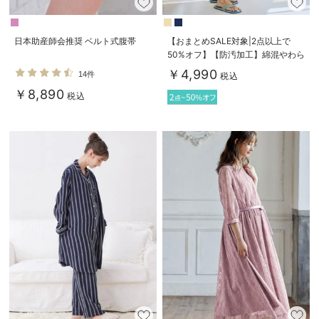
日本助産師会推奨 ベルト式腹帯
【おまとめSALE対象|2点以上で
50%オフ】【防汚加工】綿混やわら
かスウェット半袖ティアードネグリ
￥4,990
14件
税込
ジェ マタニティ・産後【出産後も
￥8,890
長く使える】
税込