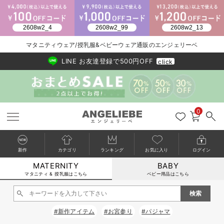
マタニティウェア/授乳服&ベビーウェア通販のエンジェリーベ
2026/NewArrival
送料495円(一部地域を除く) 7,700円以上で送料無料
LINE お友達登録で500円OFF
click
0
新作
カテゴリ
ランキング
お気に入り
ログイン
MATERNITY
BABY
戻る
戻る
戻る
戻る
戻る
戻る
戻る
戻る
戻る
戻る
戻る
戻る
戻る
戻る
戻る
戻る
戻る
戻る
戻る
戻る
戻る
戻る
戻る
戻る
戻る
戻る
戻る
戻る
戻る
戻る
戻る
カートに入れる
マタニティ & 授乳服はこちら
ベビー用品はこちら
マタニティウェア全て
マタニティ 下着・インナー全て
授乳服全て
マタニティ フォーマル全て
授乳用品全て
マタニティレッグウェア全て
マタニティ ボディケア全て
アウトレット全て
特集全て
再入荷全て
送料無料アイテム全て
ブラキャミ おまとめ
【37周年祭セール】
気温差別オススメアイ
マタニティウェア お
こだわりの履き心地！
出産準備応援割全て
春のマタニティワンピ
Gift Selection 
冬の冷え対策インナー
入院準備の持ち物チェ
冬のあったか特集全て
閉じる
マタニティ ワンピース
授乳ワンピース
マタニティ スーツ
妊婦用 抱き枕・授乳クッション
マタニティストッキング・タイツ
妊娠線クリーム
【アウトレット】ワンピース
抗菌防臭加工
再入荷｜インナー
授乳ブラ・マタニティブラ（マタニティインナー・産後用品）
ワンピース
【37周年祭セール】2
【15℃】3月下旬～
動きやすく着回しでき
強撚スムース(コスパ
【おまとめ割】パジャ
カジュアル
ジャケット派
マタニティパジャマ
【オフィスカジュアル
レギンスタイプ
【フォーマル】ワンピ
【ベビー】長袖
ハンカチ
快適ウェア10%OFF
セットアップ・ レイ
〜3,000円（税込）
薄くてあったか
入院してすぐ使うグッ
【冬のあったか特集】
#新作アイテム
#お宮参り
#パジャマ