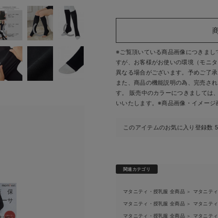
※ご覧頂いている商品画像につきまし
すが、
お客様がお使いの環境（モニタ
異なる場合がございます。予めご了承
また、商品の機能説明の為、完売され
す。 販売中のカラーにつきましては
いいたします。
※商品画像・イメージ
このアイテムのお気に入り登録数
関連カテゴリ
策 保
マタニティ・授乳服 全商品
マタニテ
＞
リーサ
マタニティ・授乳服 全商品
マタニテ
＞
マタニティ・授乳服 全商品
マタニテ
＞
 おや