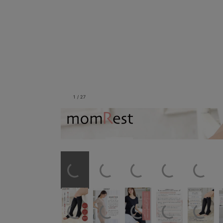
1
/
27
産前産後使える着圧ソッ