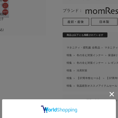
ック
ブランド：
IEBE
電子
込)
商品は以下にも掲載されています
マタニティ・授乳服 全商品
マタニテ
＞
特集
冬の冷え対策インナー
保温&
＞
＞
お買い物を続ける
カートへ進む
特集
冬の冷え対策インナー
レギン
＞
＞
特集
冷房対策
＞
RELATED ITEMS
特集
【37周年祭セール】
【37周年
＞
＞
関連商品
特集
気温差別オススメアイテムセー
＞
3
3
返品・交換
キャンセル