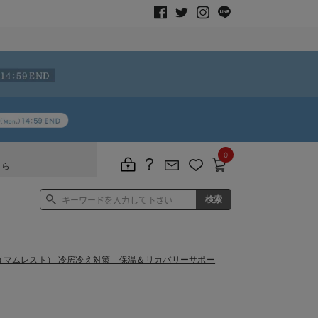
0
ちら
st（マムレスト） 冷房冷え対策 保温＆リカバリーサポー