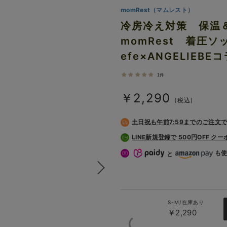
momRest（マムレスト）
冷房冷え対策 保温
momRest 着圧
efe×ANGELIE
1件
￥2,290
(税込)
土日祝も
午前7:59までのご注文
LINE新規登録で 500円OFF ク
も
と
S-M/在庫あり
￥2,290