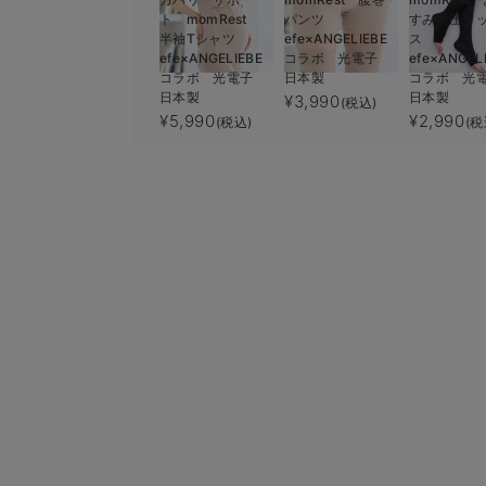
ト momRest
パンツ
すみ着圧ソ
半袖Tシャツ
efe×ANGELIEBE
ス
efe×ANGELIEBE
コラボ 光電子
efe×ANGEL
コラボ 光電子
日本製
コラボ 光
日本製
日本製
¥3,990
(税込)
¥5,990
¥2,990
(税込)
(税
3