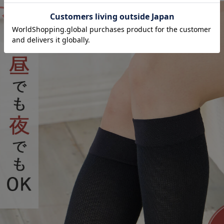
お気に入り商品を確認する
ンウェア】
冷房冷え対策 保温＆リカバ
冷房冷え対策 保温＆リカバ
温＆リカバ
リーサポート momRest 腹
リーサポート momRest 
mRest 半
巻パンツ efe×ANGELIEBEコ
やすみ着圧ソックス
NGELIEBE
ラボ 光電子 日本製
efe×ANGELIEBEコラボ 光
¥3,990
¥2,990
(税込)
(税込)
日本製
子 日本製