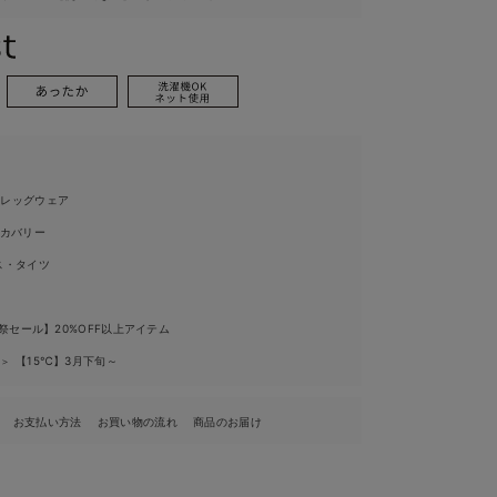
ィレッグウェア
リカバリー
ス・タイツ
祭セール】20%OFF以上アイテム
ル
【15℃】3月下旬～
＞
お支払い方法
お買い物の流れ
商品のお届け