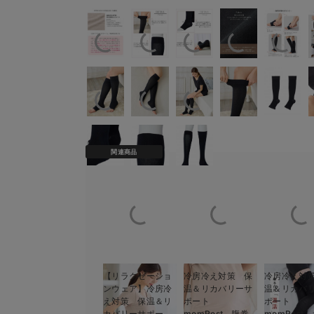
関連商品
【リラクゼーショ
冷房冷え対策 保
冷房冷え対
ンウェア】冷房冷
温＆リカバリーサ
温＆リカバ
え対策 保温＆リ
ポート
ポート
カバリーサポー
momRest 腹巻
momRest