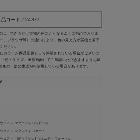
商品コード／24877
ては、できるだけ実物の色に近くなるように努めておりま
ー、ブラウザ等）の違いにより、色の見え方が実物と若干
ください。
たカラーが商品画像として掲載されている場合がございま
、『色・サイズ』選択画面にてご確認いただきますようお願
画像の一部に生成AIを使用している場合があります。
56
ィウェア
マタニティ ワンピース
＞
ィウェア
マタニティ スカート
＞
ィウェア
【使ってない】マタニティ フォーマル
＞