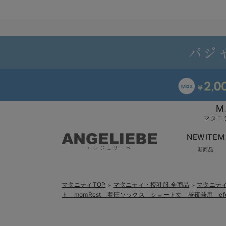
M
マタニ
NEWITEM
新商品
マタニティTOP
マタニティ・授乳服 全商品
マタニテ
＞
＞
ト momRest 着圧ソックス ショート丈 昼夜兼用 efe