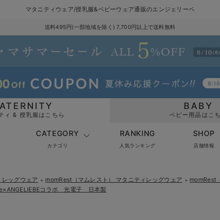
マタニティウェア/授乳服&ベビーウェア通販のエンジェリーベ
送料495円(一部地域を除く) 7,700円以上で送料無料
ATERNITY
BABY
ティ & 授乳服はこちら
ベビー用品はこ
CATEGORY
RANKING
SHOP
カテゴリ
人気ランキング
店舗情報
ィレッグウェア
momRest（マムレスト） マタニティレッグウェア
momRe
＞
＞
×ANGELIEBEコラボ 光電子 日本製