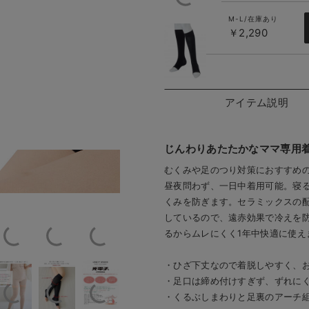
M-L/在庫あり
￥2,290
ブラック
アイテム説明
じんわりあたたかなママ専用着
クス
ABOU
むくみや足のつり対策におすすめ
昼夜問わず、一日中着用可能。寝
くみを防ぎます。セラミックスの
しているので、遠赤効果で冷えを
るからムレにくく1年中快適に使え
・ひざ下丈なので着脱しやすく、
・足口は締め付けすぎず、ずれに
・くるぶしまわりと足裏のアーチ