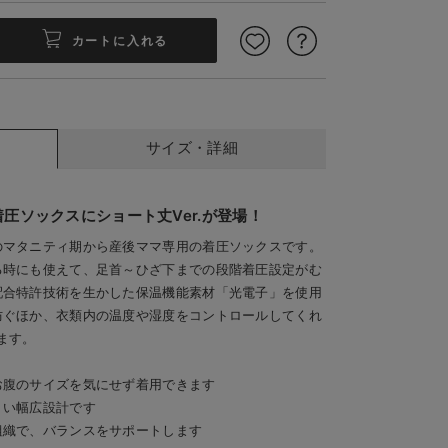
カートに入れる
サイズ・詳細
圧ソックスにショート丈Ver.が登場！
T
あなたの心身をあたため
のマタニティ期から産後ママ専用の着圧ソックスです。
る時にも使えて、足首～ひざ下までの段階着圧設定がむ
配合特許技術を生かした保温機能素材「光電子」を使用
防ぐほか、衣類内の温度や湿度をコントロールしてくれ
ます。
お腹のサイズを気にせず着用できます
くい幅広設計です
組織で、バランスをサポートします