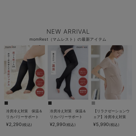
NEW ARRIVAL
momRest（マムレスト）の最新アイテム
冷房冷え対策 保温＆
冷房冷え対策 保温＆
【リラクゼーションウ
リカバリーサポート
リカバリーサポート
ェア】冷房冷え対策
momRest 着圧ソッ
momRest おやすみ
保温＆リカバリーサポ
¥2,290
¥2,990
¥5,990
(税込)
(税込)
(税込)
クス ショート丈 昼
着圧ソックス
ート momRest 半
夜兼用
efe×ANGELIEBEコラ
袖Tシャツ