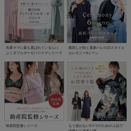
先輩ママに最も選ばれている!ぷく
着回しが効く最新ハレの日スタイル
ぷくダブルガーゼパジャマシリーズ
セレモニー6シーン
助産院監修シリーズ
もう迷わない!!ママのための上品で
清楚なお宮参り服