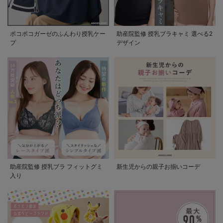
ポコポコガーゼのふんわり授乳ケー
助産院監修 授乳ブラキャミ 選べる2
プ
デザイン
助産院監修 授乳ブラ フィットグミ
新生児からの親子お揃いコーデ
入り