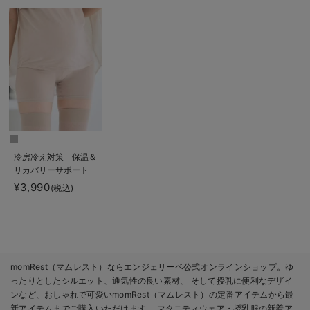
efe×ANGELIEBEコラ
ボ 光電子 日本製
efe×ANGELIEBEコラ
ボ 光電子 日本製
ボ 光電子 日本製
冷房冷え対策 保温＆
リカバリーサポート
momRest 腹巻パン
¥3,990
(税込)
ツ efe×ANGELIEBE
コラボ 光電子 日本
製
momRest（マムレスト）ならエンジェリーベ公式オンラインショップ。ゆ
ったりとしたシルエット、通気性の良い素材、 そして授乳に便利なデザイ
ンなど、おしゃれで可愛いmomRest（マムレスト）の定番アイテムから最
新アイテムまでご購入いただけます。 マタニティウェア・授乳服の新着ア