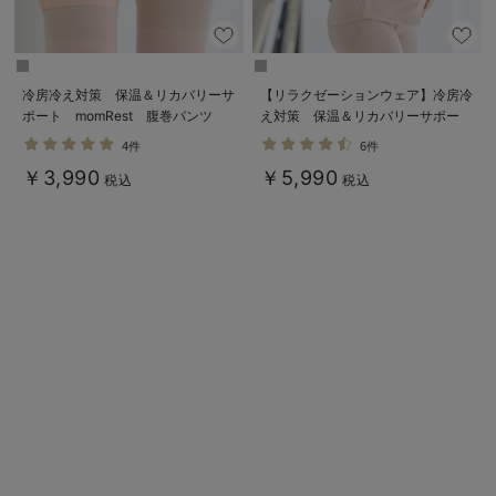
デロンギ
入院準備の持ち物チェック
冷房冷え対策 保温＆リカバリーサ
【リラクゼーションウェア】冷房冷
ポート momRest 腹巻パンツ
え対策 保温＆リカバリーサポー
efe×ANGELIEBEコラボ 光電子
ト momRest 半袖Tシャツ
4件
6件
日本製
efe×ANGELIEBEコラボ 光電子
￥3,990
￥5,990
日本製
税込
税込