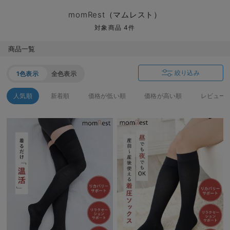
マタニティ パンツ
マタニティ ショーツ
授乳トップス
マタニティ オフィス 通勤服
授乳 ケープ
マタニティレギンス
【アウトレット】トップス・授乳トップス
透け防止
再入荷｜アウター
トップス
【37周年祭セール】4
【〜10℃】3月中旬
涼しくて可愛い「ワン
デニム
きれいめトップス派
マタニティインナー
【オフィスカジュアル
パンツタイプ
【フォーマル】ボトム
【ベビー】半袖
2WAYオール
Aライン ・フレアワ
〜5,000円（税込）
綿混素材
赤ちゃんへ使うもの
【冬のあったか特集】
momRest（マムレスト）
マタニティ スカート
妊婦帯・腹帯・産前ガードル
マタニティ ドレス（結婚式・お呼ばれ）
【アウトレット】ボトムス
見えてもカワイイ
パンツ
レギンス
きれいめスカート派
ベビー
【フォーマル】トップ
【ベビー】グッズ
コンビ肌着
Iライン ・タイトシ
〜10,000円（税込）
腹巻・ひざ上パンツ
産後に使うグッズ
【冬のあったか特集】
対象商品 4件
マタニティ トップス
マタニティ 授乳 キャミソール
マタニティ フォーマル パンツ・ボトムス
【アウトレット】パジャマ
コットン素材
スカート
オフィス
きれいめ美脚パンツ派
短肌着
快適ウェア10%OFF
ジャンパースカート/
10,001円（税込）〜
保温&リカバリー
【冬のあったか特集】
商品一覧
マタニティ アウター（コート）・ママコート
産褥ショーツ
【アウトレット】インナー
冷房対策
パジャマ
ツィード派
セット
ワーク・オフィス
女の子におススメのギ
レギンス・タイツ
絞り込み
1色表示
全色表示
骨盤・マタニティベルト （妊娠中・産後）
【アウトレット】ベビー
接触冷感素材
インナー
MAX55%OFF ブラッ
王道シンプル派
カジュアル
男の子におススメのギ
カップ付きインナー
人気順
新着順
価格が低い順
価格が高い順
レビュー
産後 ガードル インナー
Tシャツブラ
雑貨
セットアップ派
フォーマル / オケー
定番ギフト
あったか度◎
マタニティ 腹巻き
ブラトップ
ベビー
あったかアイテム｜ベ
もらって嬉しいギフト
裏起毛素材
親子セット
かわいくておもしろい
快適機能ウェア特集 トップス
何枚あっても嬉しいア
快適機能ウェア特集 ボトムス
長く使えるアイテム
快適機能ウェア特集 パジャマ
お部屋映えアイテム