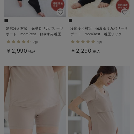
erbaviva（エルバビーバ）
安心の日本製。先輩ママが買ってよかった！本当に必要な出産準備品
冷房冷え対策 保温＆リカバリーサ
冷房冷え対策 保温＆リカバリーサ
ハレの日に着るANGELIEBEのセレモニー
ポート momRest おやすみ着圧
ポート momRest 着圧ソック
ソックス efe×ANGELIEBEコラ
ス ショート丈 昼夜兼用
買って正解！高評価レビューアイテム
7件
1件
ボ 光電子 日本製
efe×ANGELIEBEコラボ 光電子
￥2,990
￥2,290
日本製
税込
税込
冬に可愛いニットがお得！
親子コーデ｜ママとベビーにおすすめ！
便利な育児家電
Gift Selection 出産祝い
ロンパースはいつからいつまで使う？選ぶポイントも解説！
保育園・入園準備特集
ファルスカ