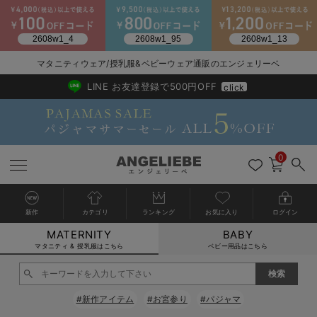
2026/NewArrival
送料495円(一部地域を除く) 7,700円以上で送料無料
マタニティウェア/授乳服&ベビーウェア通販のエンジェリーベ
LINE お友達登録で500円OFF
click
0
新作
カテゴリ
ランキング
お気に入り
ログイン
MATERNITY
BABY
戻る
戻る
戻る
戻る
戻る
戻る
戻る
戻る
戻る
戻る
戻る
戻る
戻る
戻る
戻る
戻る
戻る
戻る
戻る
戻る
戻る
戻る
戻る
戻る
戻る
戻る
戻る
戻る
戻る
戻る
戻る
カートに入れる
マタニティ & 授乳服はこちら
ベビー用品はこちら
マタニティウェア全て
マタニティ 下着・インナー全て
授乳服全て
マタニティ フォーマル全て
授乳用品全て
マタニティレッグウェア全て
マタニティ ボディケア全て
アウトレット全て
特集全て
再入荷全て
送料無料アイテム全て
ブラキャミ おまとめ
【37周年祭セール】
気温差別オススメアイ
マタニティウェア お
こだわりの履き心地！
出産準備応援割全て
春のマタニティワンピ
Gift Selection 
冬の冷え対策インナー
入院準備の持ち物チェ
冬のあったか特集全て
閉じる
マタニティ ワンピース
授乳ワンピース
マタニティ スーツ
妊婦用 抱き枕・授乳クッション
マタニティストッキング・タイツ
妊娠線クリーム
【アウトレット】ワンピース
抗菌防臭加工
再入荷｜インナー
授乳ブラ・マタニティブラ（マタニティインナー・産後用品）
ワンピース
【37周年祭セール】2
【15℃】3月下旬～
動きやすく着回しでき
強撚スムース(コスパ
【おまとめ割】パジャ
カジュアル
ジャケット派
マタニティパジャマ
【オフィスカジュアル
レギンスタイプ
【フォーマル】ワンピ
【ベビー】長袖
ハンカチ
快適ウェア10%OFF
セットアップ・ レイ
〜3,000円（税込）
薄くてあったか
入院してすぐ使うグッ
【冬のあったか特集】
#新作アイテム
#お宮参り
#パジャマ