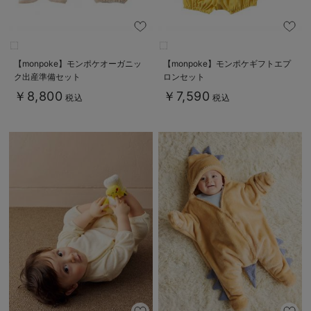
【monpoke】モンポケオーガニッ
【monpoke】モンポケギフトエプ
ク出産準備セット
ロンセット
￥8,800
￥7,590
税込
税込