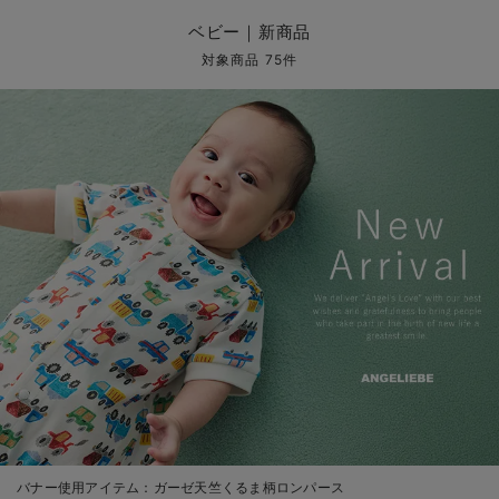
コンビ肌着・新生児/ベビー肌着
ベビー ワンピース
ベビー袴
ベビー ブランケット・タオルケット
子育て便利家電
抱っこ紐
夏のお役立ちベビーウェア
【アウトレット】トップス・授乳トップス
透け防止
再入荷｜アウター
トップス
【37周年祭セール】4
【〜10℃】3月中旬
涼しくて可愛い「ワン
デニム
きれいめトップス派
マタニティインナー
【オフィスカジュアル
パンツタイプ
【フォーマル】ボトム
【ベビー】半袖
2WAYオール
Aライン ・フレアワ
〜5,000円（税込）
綿混素材
赤ちゃんへ使うもの
【冬のあったか特集】
ベビー｜新商品
ツーウェイオール・2WAYオール（新生児）
ベビー パンツ
おくるみ（新生児）
プレイマット・ベビー マット
ベビーケープ
シンカーパイル特集
【アウトレット】ボトムス
見えてもカワイイ
パンツ
レギンス
きれいめスカート派
ベビー
【フォーマル】トップ
【ベビー】グッズ
コンビ肌着
Iライン ・タイトシ
〜10,000円（税込）
腹巻・ひざ上パンツ
産後に使うグッズ
【冬のあったか特集】
対象商品 75件
ベビー ブルマ
ベビー 雑貨 小物
ベビーの動物なりきり特集
【アウトレット】パジャマ
コットン素材
スカート
オフィス
きれいめ美脚パンツ派
短肌着
快適ウェア10%OFF
ジャンパースカート/
10,001円（税込）〜
保温&リカバリー
【冬のあったか特集】
ベビー スカート
ベビー安全グッズ
ベビー 夏のお役立ちグッズ特集
【アウトレット】インナー
冷房対策
パジャマ
ツィード派
セット
ワーク・オフィス
女の子におススメのギ
レギンス・タイツ
ベビートップス
ベビーおもちゃ
【素材別】ベビーロンパース特集
【アウトレット】ベビー
接触冷感素材
インナー
MAX55%OFF ブラッ
王道シンプル派
カジュアル
男の子におススメのギ
カップ付きインナー
ベビー アウター
メモリアルグッズ
袴ロンパース特集
Tシャツブラ
雑貨
セットアップ派
フォーマル / オケー
定番ギフト
あったか度◎
ベビー セットアップ
授乳・調乳・お食事
ブラトップ
ベビー
あったかアイテム｜ベ
もらって嬉しいギフト
裏起毛素材
スタイ・よだれかけ（新生児・ベビー）
哺乳瓶
親子セット
かわいくておもしろい
ベビー帽子（新生児・乳児）
赤ちゃん 洗剤・洗濯用品・お掃除
快適機能ウェア特集 トップス
何枚あっても嬉しいア
新生児スリーパー・ベビーパジャマ
赤ちゃん お風呂・ベビースキンケア
快適機能ウェア特集 ボトムス
長く使えるアイテム
おむつ関連グッズ
快適機能ウェア特集 パジャマ
ベビーシューズ・ファーストシューズ・ベビー靴下
お部屋映えアイテム
バナー使用アイテム：
ガーゼ天竺くるま柄ロンパース