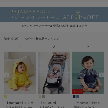
ベビー リュック
erbaviva（エルバビーバ）
ベビー 小物
安心の日本製。先輩ママが買ってよかった！本当に必要な出産準備品
ハレの日に着るANGELIEBEのセレモニー
→パジャマサマーセール全品5%OFF!詳細はコチラ
買って正解！高評価レビューアイテム
RANKING
ベビー｜新商品ランキング
冬に可愛いニットがお得！
1
2
3
親子コーデ｜ママとベビーにおすすめ！
便利な育児家電
Gift Selection 出産祝い
ロンパースはいつからいつまで使う？選ぶポイントも解説！
20%OFF
保育園・入園準備特集
ファルスカ
【monpoke】モンポ
【AIRMON】
【mocmof】帯付き
ケフード付きカバー
AIRMON2 プレミ
浴衣ロンパース