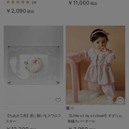
￥11,000
1件
税込
￥2,090
税込
【ちあき工房】星に願いをスワロフ
【Little s.t. by s.t.closet】すずらん
スキー
刺繍カバーオール