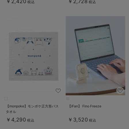
￥2,420
￥2,728
税込
税込
【monpoke】モンポケ正方形バス
【iFan】 Fino Freeze
タオル
￥4,290
￥3,520
税込
税込