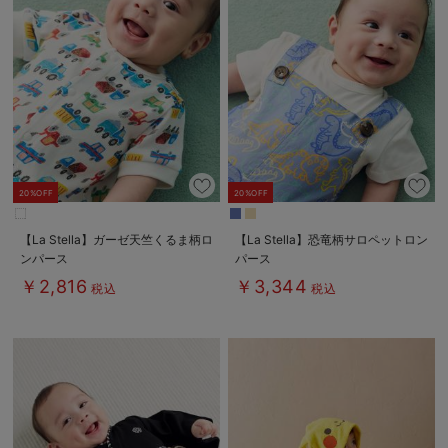
20%OFF
20%OFF
【La Stella】ガーゼ天竺くるま柄ロ
【La Stella】恐竜柄サロペットロン
ンパース
パース
￥2,816
￥3,344
税込
税込