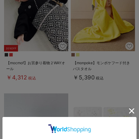
20%OFF
【mocmof】お宮参り着物２WAYオ
【monpoke】モンポケフード付き
ール
バスタオル
￥4,312
￥5,390
税込
税込