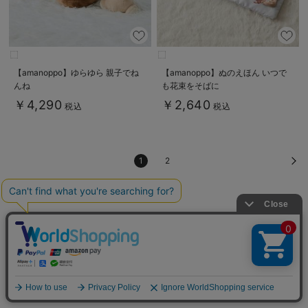
【amanoppo】ゆらゆら 親子でね
【amanoppo】ぬのえほん いつで
んね
も花束をそばに
￥4,290
￥2,640
税込
税込
1
2