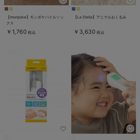
【monpoke】モンポケパイルソッ
【La Stella】アニマルおくるみ
クス
￥1,760
￥3,630
税込
税込