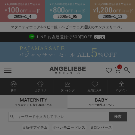
マタニティウェア&ベビー服・ベビーウェア通販のエンジェリーベ。
2026/NewArrival
送料495円(一部地域を除く) 7,700円以上で送料無料
LINE お友達登録で500円OFF
click
0
新作
カテゴリ
ランキング
お気に入り
ログイン
MATERNITY
BABY
戻る
戻る
戻る
戻る
戻る
戻る
戻る
戻る
戻る
戻る
戻る
戻る
戻る
戻る
戻る
戻る
戻る
戻る
戻る
戻る
戻る
戻る
戻る
戻る
戻る
戻る
戻る
戻る
戻る
戻る
戻る
カートに入れる
マタニティ & 授乳服はこちら
ベビー用品はこちら
新生児服全て
ベビー服全て
シーズンアイテム全て
ベビー・新生児 寝具全て
ベビー 雑貨全て
お出かけグッズ全て
ベビー｜季節の特集全て
アウトレット全て
特集全て
再入荷全て
送料無料アイテム全て
ブラキャミ おまとめ
【37周年祭セール】
気温差別オススメアイ
マタニティウェア お
こだわりの履き心地！
出産準備応援割全て
春のマタニティワンピ
Gift Selection 
冬の冷え対策インナー
入院準備の持ち物チェ
冬のあったか特集全て
閉じる
出産準備
ロンパース・カバーオール
甚平・浴衣
ベビーベッド・布団 （ベビー・新生児）
ベビーカー
猛暑からベビーを守るひんやりグッズ
【アウトレット】ワンピース
抗菌防臭加工
再入荷｜インナー
ベビーチェア（ハイローチェア）・ベビーラック
ワンピース
【37周年祭セール】2
【15℃】3月下旬～
動きやすく着回しでき
強撚スムース(コスパ
【おまとめ割】パジャ
カジュアル
ジャケット派
マタニティパジャマ
【オフィスカジュアル
レギンスタイプ
【フォーマル】ワンピ
【ベビー】長袖
ハンカチ
快適ウェア10%OFF
セットアップ・ レイ
〜3,000円（税込）
薄くてあったか
入院してすぐ使うグッ
【冬のあったか特集】
#新作アイテム
#セレモニードレス
#ロンパース