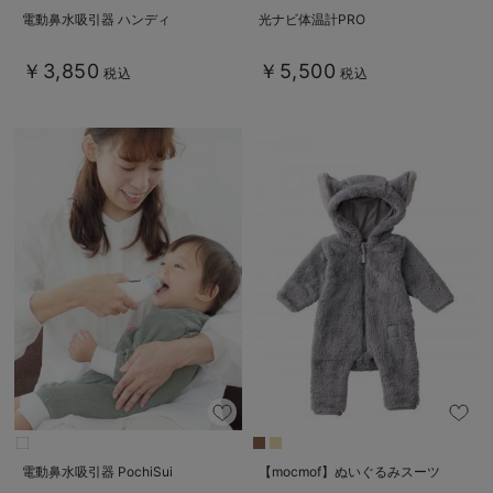
電動鼻水吸引器 ハンディ
光ナビ体温計PRO
￥3,850
￥5,500
税込
税込
電動鼻水吸引器 PochiSui
【mocmof】ぬいぐるみスーツ