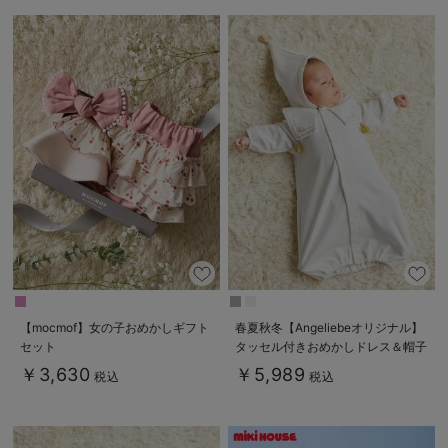
【mocmof】女の子おめかしギフト
春夏秋冬【Angeliebeオリジナル】
セット
タッセル付きおめかしドレス＆帽子
セット
￥3,630
￥5,989
税込
税込