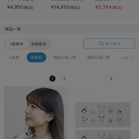
オール
アム
デロンギ
¥4,950
¥14,850
¥3,784
(税込)
(税込)
(税込)
入院準備の持ち物チェック
商品一覧
絞り込み
1色表示
全色表示
人気順
新着順
価格が低い順
価格が高い順
レビュー
1
2