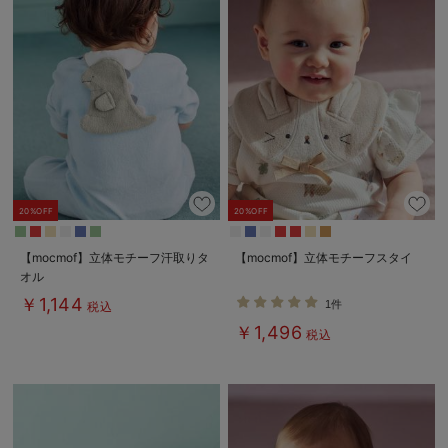
20%OFF
20%OFF
【mocmof】立体モチーフ汗取りタ
【mocmof】立体モチーフスタイ
オル
￥1,144
1件
税込
￥1,496
税込