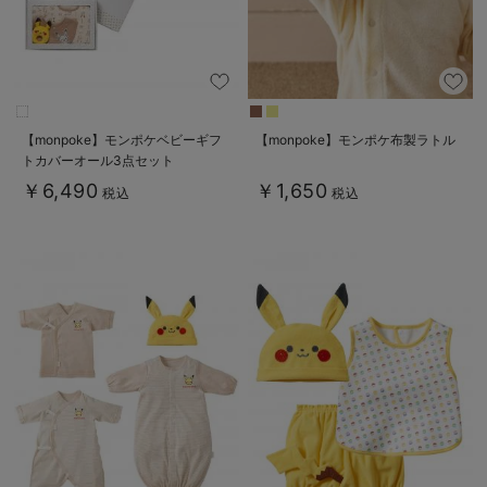
【monpoke】モンポケベビーギフ
【monpoke】モンポケ布製ラトル
トカバーオール3点セット
￥6,490
￥1,650
税込
税込