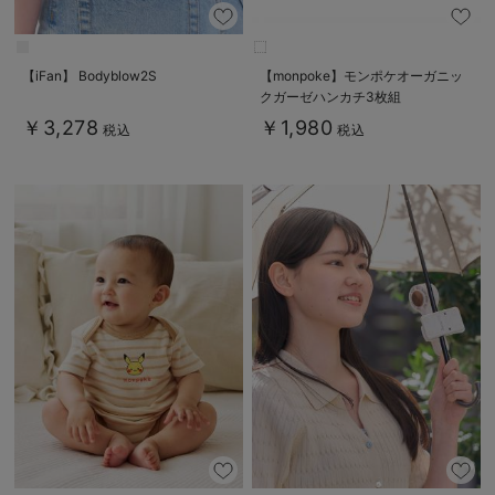
【iFan】 Bodyblow2S
【monpoke】モンポケオーガニッ
クガーゼハンカチ3枚組
￥3,278
￥1,980
税込
税込