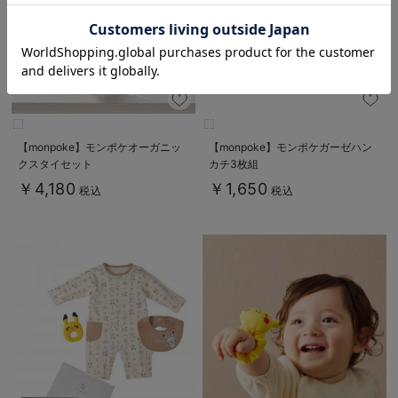
お気に入り商品を確認する
【monpoke】モンポケオーガニッ
【monpoke】モンポケガーゼハン
クスタイセット
カチ3枚組
￥4,180
￥1,650
税込
税込