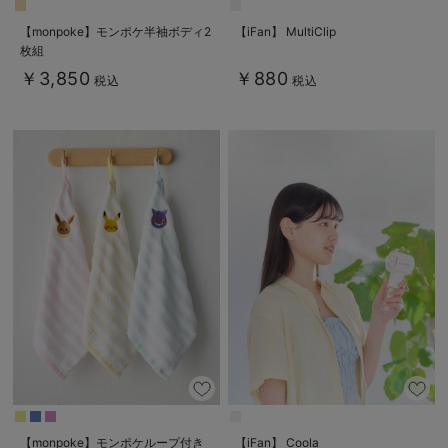
【monpoke】モンポケ半袖ボディ2
【iFan】 MultiClip
枚組
￥3,850
￥880
税込
税込
【monpoke】モンポケループ付き
【iFan】 Coola