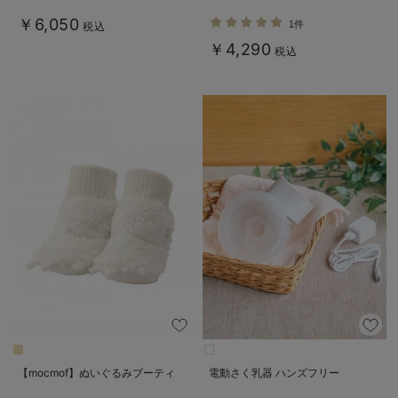
￥6,050
1件
税込
￥4,290
税込
【mocmof】ぬいぐるみブーティ
電動さく乳器 ハンズフリー