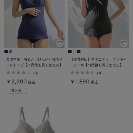
犬印本舗 着るだけひんやり授乳タ
【授乳対応】マタニティ ブラキャ
ンクトップ【出産後も長く使える】
ミソール【出産後も長く使える】
接触冷感
2件
4件
￥2,200
￥1,890
税込
税込