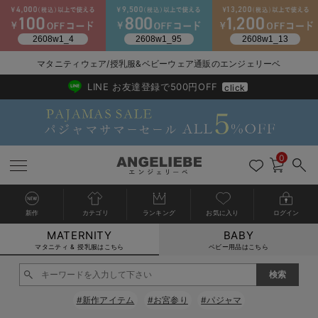
マタニティウェア/授乳服&ベビーウェア通販のエンジェリーベ
2026/NewArrival
送料495円(一部地域を除く) 7,700円以上で送料無料
LINE お友達登録で500円OFF
click
0
新作
カテゴリ
ランキング
お気に入り
ログイン
MATERNITY
BABY
戻る
戻る
戻る
戻る
戻る
戻る
戻る
戻る
戻る
戻る
戻る
戻る
戻る
戻る
戻る
戻る
戻る
戻る
戻る
戻る
戻る
戻る
戻る
戻る
戻る
戻る
戻る
戻る
戻る
戻る
戻る
カートに入れる
マタニティ & 授乳服はこちら
ベビー用品はこちら
マタニティウェア全て
マタニティ 下着・インナー全て
授乳服全て
マタニティ フォーマル全て
授乳用品全て
マタニティレッグウェア全て
マタニティ ボディケア全て
アウトレット全て
特集全て
再入荷全て
送料無料アイテム全て
ブラキャミ おまとめ
【37周年祭セール】
気温差別オススメアイ
マタニティウェア お
こだわりの履き心地！
出産準備応援割全て
春のマタニティワンピ
Gift Selection 
冬の冷え対策インナー
入院準備の持ち物チェ
冬のあったか特集全て
閉じる
マタニティ ワンピース
授乳ワンピース
マタニティ スーツ
妊婦用 抱き枕・授乳クッション
マタニティストッキング・タイツ
妊娠線クリーム
【アウトレット】ワンピース
抗菌防臭加工
再入荷｜インナー
授乳ブラ・マタニティブラ（マタニティインナー・産後用品）
ワンピース
【37周年祭セール】2
【15℃】3月下旬～
動きやすく着回しでき
強撚スムース(コスパ
【おまとめ割】パジャ
カジュアル
ジャケット派
マタニティパジャマ
【オフィスカジュアル
レギンスタイプ
【フォーマル】ワンピ
【ベビー】長袖
ハンカチ
快適ウェア10%OFF
セットアップ・ レイ
〜3,000円（税込）
薄くてあったか
入院してすぐ使うグッ
【冬のあったか特集】
#新作アイテム
#お宮参り
#パジャマ