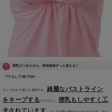
デロンギ
入院準備の持ち物チェック
授乳口つきだから、産前産後ずっと使える！
ブラなしで1枚でOK!
綺麗なバストライン
カップ付きで1枚でも着用でき、
をキープする
授乳もしやすく工
だけでなく、
夫されています
。パッドが取り外せるものもあるので、キャ