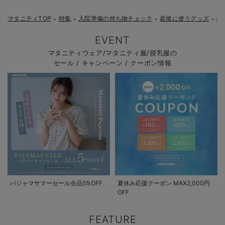
マタニティTOP
特集
入院準備の持ち物チェック
産後に使うグッズ
授
＞
＞
＞
＞
EVENT
マタニティウェア/マタニティ服/授乳服の
セール / キャンペーン / クーポン情報
パジャマサマーセール全品5%OFF
夏休み応援クーポン MAX2,000円
OFF
FEATURE