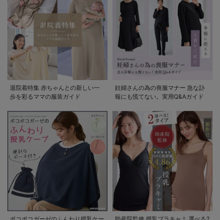
退院着特集 赤ちゃんとの新しい一
妊婦さんの為の喪服マナー 急な訃
歩を彩るママの服装ガイド
報にも慌てない。実用Q&Aガイド
ポコポコガーゼのふんわり授乳ケー
助産院監修 授乳ブラキャミ 選べる2