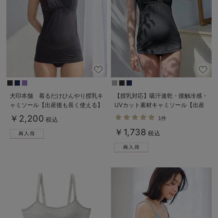
犬印本舗 着るだけひんやり授乳キ
【授乳対応】吸汗速乾・接触冷感・
ャミソール【出産後も長く使える】
UVカット素材キャミソール【出産
接触冷感
後も長く使える】
￥2,200
1件
税込
￥1,738
税込