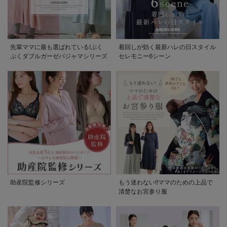
先輩ママに最も選ばれている!ぷく
着回しが効く最新ハレの日スタイル
ぷくダブルガーゼパジャマシリーズ
セレモニー6シーン
助産院監修シリーズ
もう迷わない!!ママのための上品で
清楚なお宮参り服