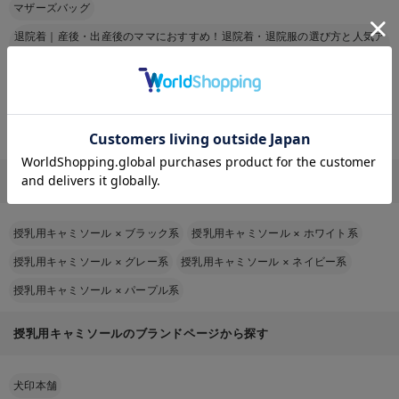
マザーズバッグ
退院着｜産後・出産後のママにおすすめ！退院着・退院服の選び方と人気ア
イテムを紹介
おすすめ授乳クッション
骨盤ベルトはいつからいつまでつける？
授乳用キャミソール
授乳用ブラジャーとは？選び方は？
お気に入り商品を確認する
前開きパジャマ
カラーから探す（授乳用キャミソール）
授乳用キャミソール
×
ブラック系
授乳用キャミソール
×
ホワイト系
授乳用キャミソール
×
グレー系
授乳用キャミソール
×
ネイビー系
授乳用キャミソール
×
パープル系
授乳用キャミソールのブランドページから探す
犬印本舗