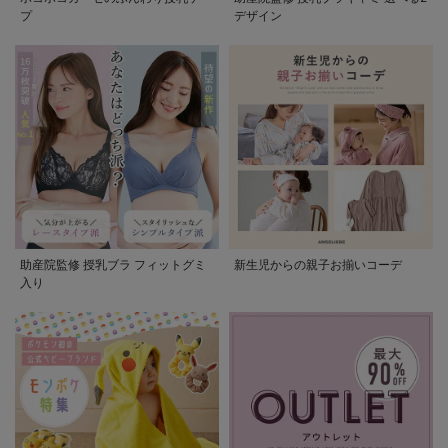
プ
デザイン
助産院監修 授乳ブラ フィットグミ
新生児からの親子お揃いコーデ
入り