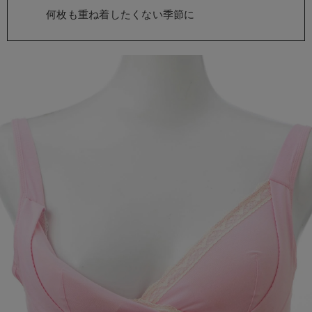
erbaviva（エルバビーバ）
何枚も重ね着したくない季節に
安心の日本製。先輩ママが買ってよかった！本当に必要な出産準備品
ハレの日に着るANGELIEBEのセレモニー
買って正解！高評価レビューアイテム
冬に可愛いニットがお得！
親子コーデ｜ママとベビーにおすすめ！
便利な育児家電
Gift Selection 出産祝い
ロンパースはいつからいつまで使う？選ぶポイントも解説！
保育園・入園準備特集
ファルスカ