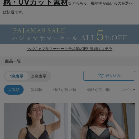
感・UVカット素材
などもあり、機能性が高いものを選べ
ば快適です。
→パジャマサマーセール全品5%OFF!詳細はコチラ
商品一覧
絞り込み
1色表示
全色表示
人気順
新着順
価格が低い順
価格が高い順
レビュー