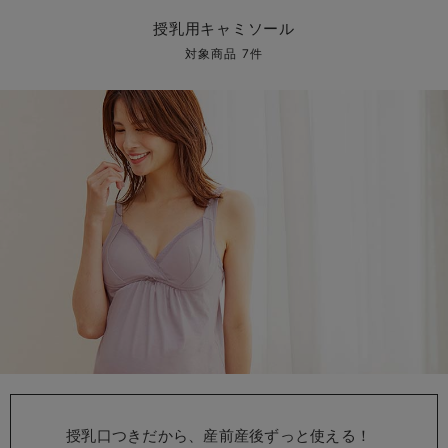
マタニティ パンツ
マタニティ ショーツ
授乳トップス
マタニティ オフィス 通勤服
授乳 ケープ
マタニティレギンス
【アウトレット】トップス・授乳トップス
透け防止
再入荷｜アウター
トップス
【37周年祭セール】4
【〜10℃】3月中旬
涼しくて可愛い「ワン
デニム
きれいめトップス派
マタニティインナー
【オフィスカジュアル
パンツタイプ
【フォーマル】ボトム
【ベビー】半袖
2WAYオール
Aライン ・フレアワ
〜5,000円（税込）
綿混素材
赤ちゃんへ使うもの
【冬のあったか特集】
授乳用キャミソール
マタニティ スカート
妊婦帯・腹帯・産前ガードル
マタニティ ドレス（結婚式・お呼ばれ）
【アウトレット】ボトムス
見えてもカワイイ
パンツ
レギンス
きれいめスカート派
ベビー
【フォーマル】トップ
【ベビー】グッズ
コンビ肌着
Iライン ・タイトシ
〜10,000円（税込）
腹巻・ひざ上パンツ
産後に使うグッズ
【冬のあったか特集】
対象商品 7件
マタニティ トップス
マタニティ 授乳 キャミソール
マタニティ フォーマル パンツ・ボトムス
【アウトレット】パジャマ
コットン素材
スカート
オフィス
きれいめ美脚パンツ派
短肌着
快適ウェア10%OFF
ジャンパースカート/
10,001円（税込）〜
保温&リカバリー
【冬のあったか特集】
マタニティ アウター（コート）・ママコート
産褥ショーツ
【アウトレット】インナー
冷房対策
パジャマ
ツィード派
セット
ワーク・オフィス
女の子におススメのギ
レギンス・タイツ
骨盤・マタニティベルト （妊娠中・産後）
【アウトレット】ベビー
接触冷感素材
インナー
MAX55%OFF ブラッ
王道シンプル派
カジュアル
男の子におススメのギ
カップ付きインナー
産後 ガードル インナー
Tシャツブラ
雑貨
セットアップ派
フォーマル / オケー
定番ギフト
あったか度◎
マタニティ 腹巻き
ブラトップ
ベビー
あったかアイテム｜ベ
もらって嬉しいギフト
裏起毛素材
親子セット
かわいくておもしろい
快適機能ウェア特集 トップス
何枚あっても嬉しいア
快適機能ウェア特集 ボトムス
長く使えるアイテム
快適機能ウェア特集 パジャマ
お部屋映えアイテム
授乳口つきだから、産前産後ずっと使える！