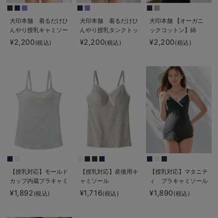
犬印本舗 着るだけひ
犬印本舗 着るだけひ
犬印本舗 【オーガニ
んやり授乳キャミソー
んやり授乳タンクトッ
ックコットン】綿
ル【出産後も長く使え
プ【出産後も長く使え
100％の肌にやさしい
¥2,200
¥2,200
¥2,200
(税込)
(税込)
(税込)
る】接触冷感
る】接触冷感
授乳ができるキャミソ
ール【出産後も長く使
える】
【授乳対応】モールド
【授乳対応】産後用キ
【授乳対応】マタニテ
カップ内蔵ブラキャミ
ャミソール
ィ ブラキャミソール
【出産後も長く使え
【出産後も長く使え
¥1,892
¥1,716
¥1,890
(税込)
(税込)
(税込)
る】
る】