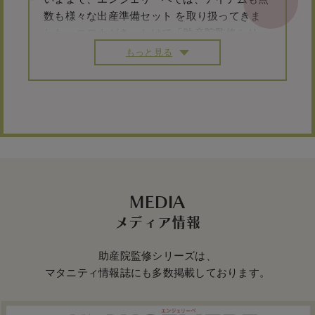
数も様々な出産準備セット を取り扱ってきま
した。
コロナがきっかけで「助産院監修シリー
ズ」から授乳ブラ、
パジャマが誕生し、立ち会
もっと見る
い出産NGの中、一人出産の手助けになって
マ
マの準備もちょっとしたラクできれば...
そんな願いで、みやした助産院の宮下院長に監
修していただき
赤ちゃんの健康面や安心品質、
着心地、
お着替えする時のママの手間を考え本
当に必要な
最小限の厳選セットとは？という観
点でセットを考え直しました。
MEDIA
「短肌着」「コンビ肌着」「2wayロンパー
メディア情報
ス」細かい部分まで
先生にご指導いただき、靴
下、ミトンを揃えなくても、
1枚で全てを兼ね
助産院監修シリーズは、
備えた
「ロンパース」お着替えの手間が省け
マタニティ情報誌にも多数掲載しております。
る、最小限の紐とスナップ仕様の「短肌着」、
「コンビ肌着」