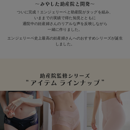
～みやした助産院と開発～
erbaviva（エルバビーバ）
ついに完成！エンジェリーベと助産院がタッグを組み、
安心の日本製。先輩ママが買ってよかった！本当に必要な出産準備品
いままでの実績で得た知見とともに
通院中の妊産婦さんのリアルな声を反映しながら
ハレの日に着るANGELIEBEのセレモニー
一緒に作りました。
エンジェリーベ史上最高の妊産婦さんへのおすすめシリーズが誕生
買って正解！高評価レビューアイテム
しました。
冬に可愛いニットがお得！
親子コーデ｜ママとベビーにおすすめ！
助産院監修シリーズ
便利な育児家電
アイテム ラインナップ
Gift Selection 出産祝い
ロンパースはいつからいつまで使う？選ぶポイントも解説！
保育園・入園準備特集
ファルスカ