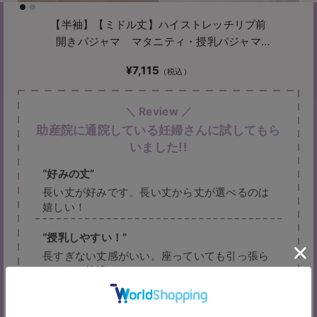
【半袖】【ミドル丈】ハイストレッチリブ前
開きパジャマ マタニティ・授乳パジャマ
【出産後も長く使える】
¥7,115
助産院に通院している妊婦さんに試してもら
いました!!
好みの丈
長い丈が好みです。長い丈から丈が選べるのは
嬉しい！
授乳しやすい！
長すぎない丈感がいい。座っていても引っ張ら
れなくて快適。
デザイン性◎