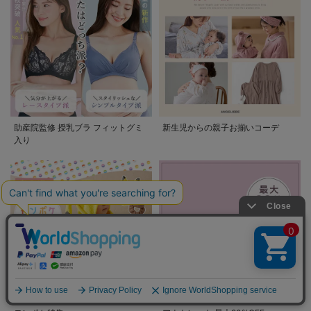
助産院監修 授乳ブラ フィットグミ
新生児からの親子お揃いコーデ
入り