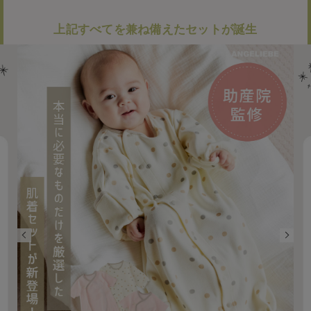
く、
素材については洗濯を繰り返し耐久性も細
やかにチェック。
上記すべてを兼ね備えたセットが誕生
3者全員「誰もが納得する”快適な素材”を追
求」
4度の生地変更を行い、5度目にしてやっ
と
「全員が納得する」クオリティを実現。
細部までこだわりにこだわった妊婦さん・産後
ママのために開発した
「助産院監修パジャマ」
自信を持っておすすめいたします。
エンジェリーベ マタニティウェア開発者