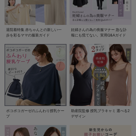
退院着特集 赤ちゃんとの新しい一
妊婦さんの為の喪服マナー 急な訃
歩を彩るママの服装ガイド
報にも慌てない。実用Q&Aガイド
ポコポコガーゼのふんわり授乳ケー
助産院監修 授乳ブラキャミ 選べる2
プ
デザイン