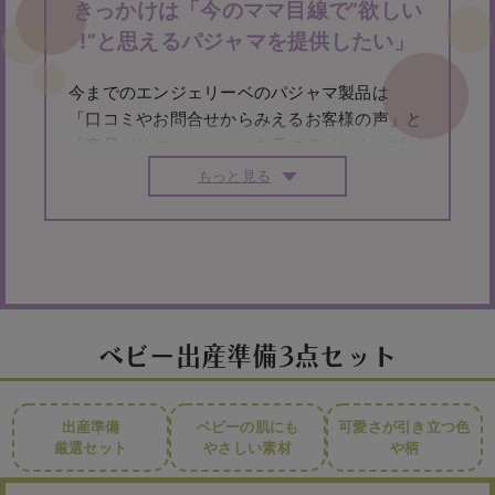
きっかけは「今のママ目線で”欲しい
!”と思えるパジャマを提供したい」
今までのエンジェリーベのパジャマ製品は
「口コミやお問合せからみえるお客様の声」と
「商品バリエーション」を元にラインナップが
構成されていました。
もっと見る
そこで、3者が集まりパジャマの開発がスター
トしました。
1.「妊婦さんのこと、産後ママの
ことを最も知っている」
みやした助産院
2.「助
産院に通院中の妊婦さん、産後のママさん」
3.
「マタニティウェアの知見があるエンジェリー
ベ」
ベビー出産準備3点セット
「生地セレクト→試作品アップ→試着→改善」
を繰り返し、
「助産院監修パジャマ」が誕生。
出産準備
ベビーの肌にも
可愛さが引き立つ色
開発期間、約1年間をかけたパジャマは、「デ
厳選セット
やさしい素材
や柄
ザイン・仕様・着心地」のこだわりだけでな