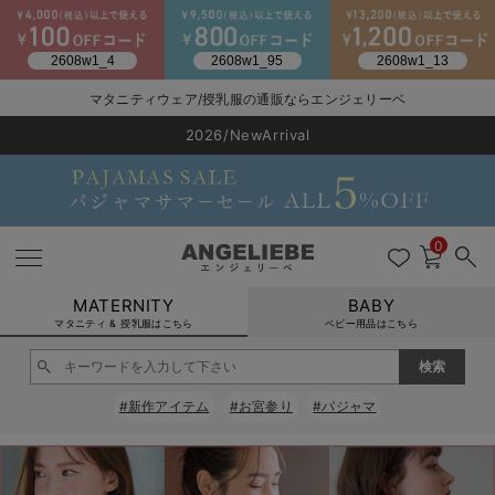
2026/NewArrival
マタニティウェア/授乳服の通販ならエンジェリーベ
送料495円(一部地域を除く) 7,700円以上で送料無料
LINE お友達登録で500円OFF
click
0
MATERNITY
BABY
マタニティ & 授乳服はこちら
ベビー用品はこちら
戻る
戻る
戻る
戻る
戻る
戻る
戻る
戻る
戻る
戻る
戻る
戻る
戻る
戻る
戻る
戻る
戻る
戻る
戻る
戻る
戻る
戻る
戻る
戻る
戻る
戻る
戻る
戻る
戻る
戻る
戻る
#新作アイテム
#お宮参り
#パジャマ
マタニティウェア全て
マタニティ 下着・インナー全て
授乳服全て
マタニティ フォーマル全て
授乳用品全て
マタニティレッグウェア全て
マタニティ ボディケア全て
アウトレット全て
特集全て
再入荷全て
送料無料アイテム全て
ブラキャミ おまとめ
【37周年祭セール】
気温差別オススメアイ
マタニティウェア お
こだわりの履き心地！
出産準備応援割全て
春のマタニティワンピ
Gift Selection 
冬の冷え対策インナー
入院準備の持ち物チェ
冬のあったか特集全て
マタニティ ワンピース
授乳ワンピース
マタニティ スーツ
妊婦用 抱き枕・授乳クッション
マタニティストッキング・タイツ
妊娠線クリーム
【アウトレット】ワンピース
抗菌防臭加工
再入荷｜インナー
授乳ブラ・マタニティブラ（マタニティインナー・産後用品）
ワンピース
【37周年祭セール】2
【15℃】3月下旬～
動きやすく着回しでき
強撚スムース(コスパ
【おまとめ割】パジャ
カジュアル
ジャケット派
マタニティパジャマ
【オフィスカジュアル
レギンスタイプ
【フォーマル】ワンピ
【ベビー】長袖
ハンカチ
快適ウェア10%OFF
セットアップ・ レイ
〜3,000円（税込）
薄くてあったか
入院してすぐ使うグッ
【冬のあったか特集】