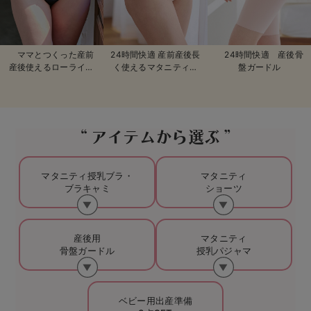
デロンギ
入院準備の持ち物チェック
ママとつくった産前
24時間快適 産前産後長
24時間快適 産後骨
産後使えるローライズ
く使えるマタニティシ
盤ガードル
マタニティショーツ
ョーツ
アイテムから選ぶ
マタニティ授乳ブラ・
マタニティ
ブラキャミ
ショーツ
産後用
マタニティ
骨盤ガードル
授乳パジャマ
ベビー用出産準備