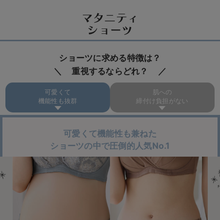
帯」を
防ぐためのホールド性、ラクな着け心
地、だけど綺麗なシルエット、
そしてカワイイ
マタニティ
見た目の助産院監修シリーズ第1作目
「フィッ
ショーツ
トグミ入りママふわブラ」が誕生。
30,000件以上の乳房ケアに携わってきた
「み
ショーツに求める特徴は？
やした助産院」宮下美代子院長をはじめスタッ
重視するならどれ？
フの方々、通院されている妊産婦の皆様にご協
力いただき商品が誕生しました。
可愛くて
肌への
機能性も抜群
締付け負担がない
お客様のお喜びの声をもとに
「助産院監修シリ
ーズ」は進化し続けています。
可愛くて機能性も兼ねた
ショーツの中で圧倒的人気No.1