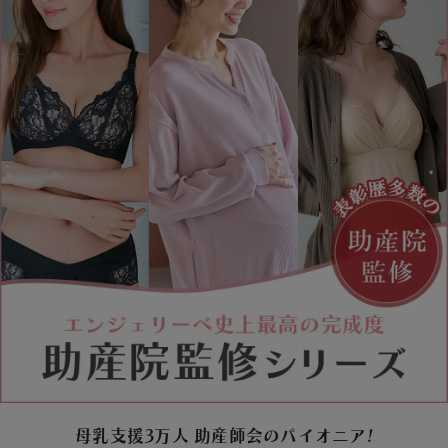
マタニティ パンツ
マタニティ ショーツ
授乳トップス
マタニティ オフィス 通勤服
授乳 ケープ
マタニティレギンス
【アウトレット】トップス・授乳トップス
透け防止
再入荷｜アウター
トップス
【37周年祭セール】4
【〜10℃】3月中旬
涼しくて可愛い「ワン
デニム
きれいめトップス派
マタニティインナー
【オフィスカジュアル
パンツタイプ
【フォーマル】ボトム
【ベビー】半袖
2WAYオール
Aライン ・フレアワ
〜5,000円（税込）
綿混素材
赤ちゃんへ使うもの
【冬のあったか特集】
マタニティ スカート
妊婦帯・腹帯・産前ガードル
マタニティ ドレス（結婚式・お呼ばれ）
【アウトレット】ボトムス
見えてもカワイイ
パンツ
レギンス
きれいめスカート派
ベビー
【フォーマル】トップ
【ベビー】グッズ
コンビ肌着
Iライン ・タイトシ
〜10,000円（税込）
腹巻・ひざ上パンツ
産後に使うグッズ
【冬のあったか特集】
マタニティ トップス
マタニティ 授乳 キャミソール
マタニティ フォーマル パンツ・ボトムス
【アウトレット】パジャマ
コットン素材
スカート
オフィス
きれいめ美脚パンツ派
短肌着
快適ウェア10%OFF
ジャンパースカート/
10,001円（税込）〜
保温&リカバリー
【冬のあったか特集】
マタニティ アウター（コート）・ママコート
産褥ショーツ
【アウトレット】インナー
冷房対策
パジャマ
ツィード派
セット
ワーク・オフィス
女の子におススメのギ
レギンス・タイツ
骨盤・マタニティベルト （妊娠中・産後）
【アウトレット】ベビー
接触冷感素材
インナー
MAX55%OFF ブラッ
王道シンプル派
カジュアル
男の子におススメのギ
カップ付きインナー
産後 ガードル インナー
Tシャツブラ
雑貨
セットアップ派
フォーマル / オケー
定番ギフト
あったか度◎
マタニティ 腹巻き
ブラトップ
ベビー
あったかアイテム｜ベ
もらって嬉しいギフト
裏起毛素材
親子セット
かわいくておもしろい
快適機能ウェア特集 トップス
何枚あっても嬉しいア
快適機能ウェア特集 ボトムス
長く使えるアイテム
快適機能ウェア特集 パジャマ
お部屋映えアイテム
母乳支援3万人 助産師会のパイオニア!