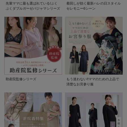
先輩ママに最も選ばれている!ぷく
着回しが効く最新ハレの日スタイル
ぷくダブルガーゼパジャマシリーズ
セレモニー6シーン
助産院監修シリーズ
もう迷わない!!ママのための上品で
清楚なお宮参り服