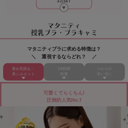
3点SET
マタニティ
授乳ブラ・ブラキャミ
マタニティブラに求める特徴は？
重視するならどれ？
垂れ乳防止・
24時間
つわりが
美シルエット
快適
辛い方に
可愛くてらくちん!
圧倒的人気No.1