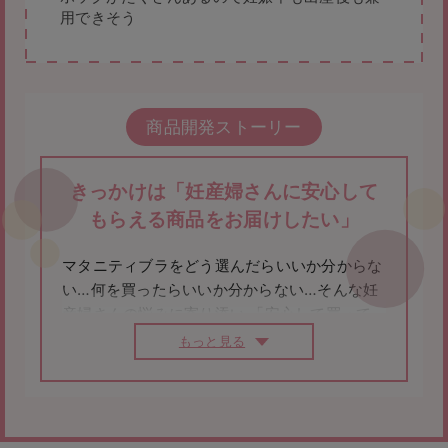
用できそう
商品開発ストーリー
きっかけは「妊産婦さんに安心して
もらえる商品をお届けしたい」
マタニティブラをどう選んだらいいか分からな
い…
何を買ったらいいか分からない…
そんな妊
産婦さんの悩みに寄り添い 「安心して買って
もらえるものを
ご提供したい」という思いで長
もっと見る
年妊産婦さんに携わっていて
信頼の高い「みや
した助産院」にご相談をしました。
一度切れると二度と戻らなくなる「クーパー靭