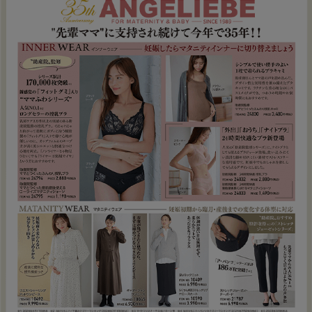
吐き戻しした際に赤ちゃんの健康状態が分かる
ような、
優しい色味、絵本のような柄赤ちゃん
のお肌に優しい綿100%素材で、
先ずはこれだ
け揃えておけばという本当に必要なものだけを
厳選した
「出産準備3点セット」が完成しまし
た。
エンジェリーベ ベビーウェア開発者