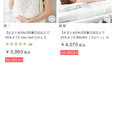
デロンギ
入院準備の持ち物チェック
【おまとめSALE対象|2点以上で
【おまとめSALE対象|2点以上で
30%オフ】moc mof ひやとろ
30%オフ】BRUNO（ブルーノ）ポ
3WAYブランケット
ータブルクリップライトファン
￥4,070
1件
税込
￥3,960
税込