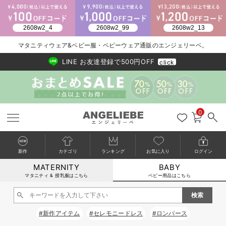
2026/NewArrival
送料495円(一部地域を除く) 7,700円以上で送料無料
マタニティウェア&ベビー服・ベビーウェア通販のエンジェリーベ。
LINE お友達登録で500円OFF
click
0
新作
カテゴリ
ランキング
お気に入り
ログイン
MATERNITY
BABY
戻る
戻る
戻る
戻る
戻る
戻る
戻る
戻る
戻る
戻る
戻る
戻る
戻る
戻る
戻る
戻る
戻る
戻る
戻る
戻る
戻る
戻る
戻る
戻る
戻る
戻る
戻る
戻る
戻る
戻る
戻る
カートに入れる
マタニティ & 授乳服はこちら
ベビー用品はこちら
新生児服全て
ベビー服全て
シーズンアイテム全て
ベビー・新生児 寝具全て
ベビー 雑貨全て
お出かけグッズ全て
ベビー｜季節の特集全て
アウトレット全て
特集全て
再入荷全て
送料無料アイテム全て
ブラキャミ おまとめ
【37周年祭セール】
気温差別オススメアイ
マタニティウェア お
こだわりの履き心地！
出産準備応援割全て
春のマタニティワンピ
Gift Selection 
冬の冷え対策インナー
入院準備の持ち物チェ
冬のあったか特集全て
閉じる
出産準備
ロンパース・カバーオール
甚平・浴衣
ベビーベッド・布団 （ベビー・新生児）
ベビーカー
猛暑からベビーを守るひんやりグッズ
【アウトレット】ワンピース
抗菌防臭加工
再入荷｜インナー
ベビーチェア（ハイローチェア）・ベビーラック
ワンピース
【37周年祭セール】2
【15℃】3月下旬～
動きやすく着回しでき
強撚スムース(コスパ
【おまとめ割】パジャ
カジュアル
ジャケット派
マタニティパジャマ
【オフィスカジュアル
レギンスタイプ
【フォーマル】ワンピ
【ベビー】長袖
ハンカチ
快適ウェア10%OFF
セットアップ・ レイ
〜3,000円（税込）
薄くてあったか
入院してすぐ使うグッ
【冬のあったか特集】
#新作アイテム
#セレモニードレス
#ロンパース