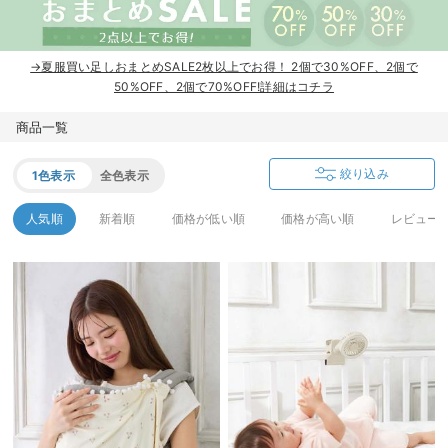
ベビー リュック
erbaviva（エルバビーバ）
ベビー 小物
安心の日本製。先輩ママが買ってよかった！本当に必要な出産準備品
→夏服買い足しおまとめSALE2枚以上でお得！ 2個で30%OFF、2個で
50%OFF、2個で70%OFF!詳細はコチラ
ハレの日に着るANGELIEBEのセレモニー
商品一覧
買って正解！高評価レビューアイテム
絞り込み
1色表示
全色表示
冬に可愛いニットがお得！
人気順
新着順
価格が低い順
価格が高い順
レビュー
親子コーデ｜ママとベビーにおすすめ！
便利な育児家電
Gift Selection 出産祝い
ロンパースはいつからいつまで使う？選ぶポイントも解説！
保育園・入園準備特集
ファルスカ