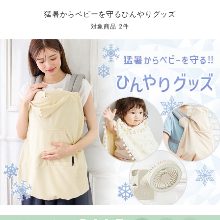
コンビ肌着・新生児/ベビー肌着
ベビー ワンピース
ベビー袴
ベビー ブランケット・タオルケット
子育て便利家電
抱っこ紐
夏のお役立ちベビーウェア
【アウトレット】トップス・授乳トップス
透け防止
再入荷｜アウター
トップス
【37周年祭セール】4
【〜10℃】3月中旬
涼しくて可愛い「ワン
デニム
きれいめトップス派
マタニティインナー
【オフィスカジュアル
パンツタイプ
【フォーマル】ボトム
【ベビー】半袖
2WAYオール
Aライン ・フレアワ
〜5,000円（税込）
綿混素材
赤ちゃんへ使うもの
【冬のあったか特集】
猛暑からベビーを守るひんやりグッズ
ツーウェイオール・2WAYオール（新生児）
ベビー パンツ
おくるみ（新生児）
プレイマット・ベビー マット
ベビーケープ
シンカーパイル特集
【アウトレット】ボトムス
見えてもカワイイ
パンツ
レギンス
きれいめスカート派
ベビー
【フォーマル】トップ
【ベビー】グッズ
コンビ肌着
Iライン ・タイトシ
〜10,000円（税込）
腹巻・ひざ上パンツ
産後に使うグッズ
【冬のあったか特集】
対象商品 2件
ベビー ブルマ
ベビー 雑貨 小物
ベビーの動物なりきり特集
【アウトレット】パジャマ
コットン素材
スカート
オフィス
きれいめ美脚パンツ派
短肌着
快適ウェア10%OFF
ジャンパースカート/
10,001円（税込）〜
保温&リカバリー
【冬のあったか特集】
ベビー スカート
ベビー安全グッズ
ベビー 夏のお役立ちグッズ特集
【アウトレット】インナー
冷房対策
パジャマ
ツィード派
セット
ワーク・オフィス
女の子におススメのギ
レギンス・タイツ
ベビートップス
ベビーおもちゃ
【素材別】ベビーロンパース特集
【アウトレット】ベビー
接触冷感素材
インナー
MAX55%OFF ブラッ
王道シンプル派
カジュアル
男の子におススメのギ
カップ付きインナー
ベビー アウター
メモリアルグッズ
袴ロンパース特集
Tシャツブラ
雑貨
セットアップ派
フォーマル / オケー
定番ギフト
あったか度◎
ベビー セットアップ
授乳・調乳・お食事
ブラトップ
ベビー
あったかアイテム｜ベ
もらって嬉しいギフト
裏起毛素材
スタイ・よだれかけ（新生児・ベビー）
哺乳瓶
親子セット
かわいくておもしろい
ベビー帽子（新生児・乳児）
赤ちゃん 洗剤・洗濯用品・お掃除
快適機能ウェア特集 トップス
何枚あっても嬉しいア
新生児スリーパー・ベビーパジャマ
赤ちゃん お風呂・ベビースキンケア
快適機能ウェア特集 ボトムス
長く使えるアイテム
おむつ関連グッズ
快適機能ウェア特集 パジャマ
ベビーシューズ・ファーストシューズ・ベビー靴下
お部屋映えアイテム