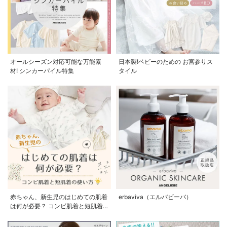
オールシーズン対応可能な万能素
日本製!ベビーのための お宮参りス
材! シンカーパイル特集
タイル
赤ちゃん、新生児のはじめての肌着
erbaviva（エルバビーバ）
は何が必要？ コンビ肌着と短肌着
の使い方