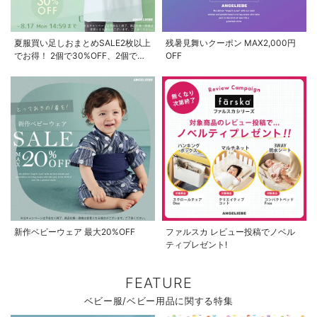
夏服買い足しおまとめSALE2枚以上
残暑見舞いクーポン MAX2,000円
でお得！ 2個で30%OFF、2個で
OFF
50%OFF、2個で70%OFF
新作ベビーウェア 最大20%OFF
ファルスカ レビュー投稿でノベル
ティプレゼント!
お気に入り商品を確認する
FEATURE
ベビー服/ベビー用品に関する特集