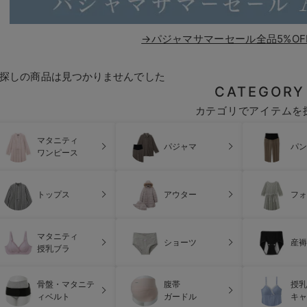
→パジャマサマーセール全品5%OF
探しの商品は見つかりませんでした
CATEGORY
カテゴリでアイテムを
マタニティ
パジャマ
パン
ワンピース
トップス
アウター
フォ
マタニティ
ショーツ
産褥
授乳ブラ
骨盤・マタニテ
腹帯
授乳
ィベルト
ガードル
キャ