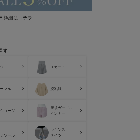
F!詳細はコチラ
探す
ツ
スカート
ーマル
授乳服
産後ガードル
ショーツ
インナー
レギンス
ミソール
タイツ