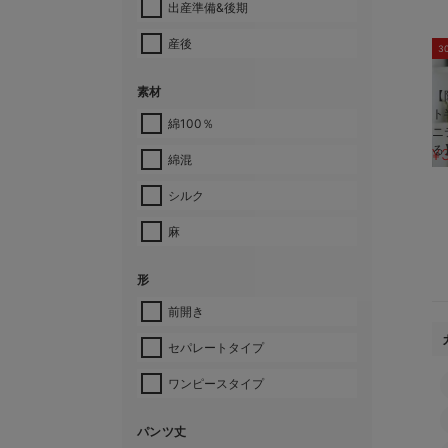
出産準備&後期
産後
3
素材
【
ト
綿100％
ニ
る
¥
綿混
シルク
麻
形
前開き
セパレートタイプ
ワンピースタイプ
パンツ丈