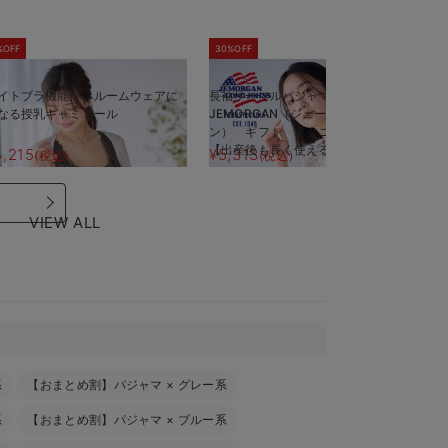
%OFF
30%OFF
5
イトブラ機能付 ルームウェアに
長袖サーマルパジャマ3点セット
半
なる授乳キャミソール
JEMORGAN（ジェーイーモーガ
J
ン） ギフト マタニティ・産後
ン
【出産後も長く使える】
【
5,215
¥5,313
¥
(税込)
(税込)
VIEW ALL
系
【おまとめ割】パジャマ
×
グレー系
系
【おまとめ割】パジャマ
×
ブルー系