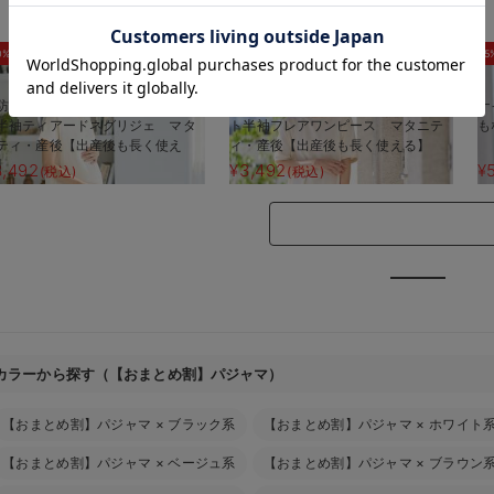
お気に入り商品を確認する
0%OFF
30%OFF
5
防汚加工】綿混やわらかスウェッ
【防汚加工】綿混やわらかスウェッ
ナ
半袖ティアードネグリジェ マタ
ト半袖フレアワンピース マタニテ
も
ティ・産後【出産後も長く使え
ィ・産後【出産後も長く使える】
】
3,492
¥3,492
¥
(税込)
(税込)
カラーから探す（【おまとめ割】パジャマ）
【おまとめ割】パジャマ
×
ブラック系
【おまとめ割】パジャマ
×
ホワイト
【おまとめ割】パジャマ
×
ベージュ系
【おまとめ割】パジャマ
×
ブラウン