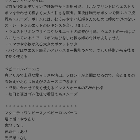
マタニティパジャマは、
産前産後対応デザインで妊娠中から着用可能。リボンプリントにウエストリ
ボンを合わせて程よく大人の甘さを演出。産後は胸元がボタンで開くので授
乳もスムーズ。ボトムには、むくみやすい妊婦さんのために締めつけのない
ストレートシルエットのレギンスを合わせました。
・ウエストリボンでサイズやシルエットの調整が可能。ウエストの一部はゴ
ムになっているので、リボン結びをした後も締め付けがありません
・スマホや小物が入る大きめポケットつき
・パンツはウエスト部分がアジャスタ―機能つきで、つわり時期から産後ま
で長く使える
ベビーロンパースは、
肩フリルで上品な愛らしさを演出。フロントが全開になるので、寝たままの
着替えやおむつ替えがスムーズにできます
・成長に合わせて長く使えるドレス＆オールの2WAY仕様
・袖口と裾はゴム仕様で着替えもスムーズ
＊＊＊＊＊＊＊＊＊＊＊＊＊＊＊＊＊＊＊
マタニティワンピース／ベビーロンパース
透け感：ややあり
裏地：なし
伸縮性：あり
光沢感：なし