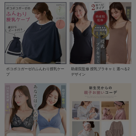
ポコポコガーゼのふんわり授乳ケー
助産院監修 授乳ブラキャミ 選べる2
プ
デザイン