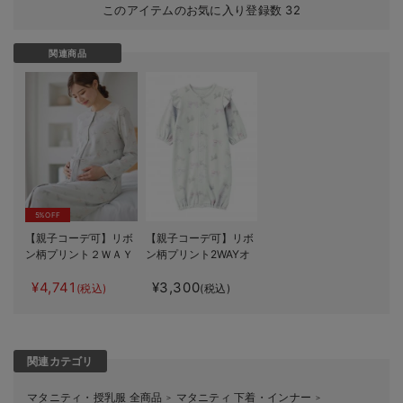
このアイテムのお気に入り登録数
32
関連商品
5%OFF
【親子コーデ可】リボ
【親子コーデ可】リボ
ン柄プリント２ＷＡＹ
ン柄プリント2WAYオ
パジャマ マタニテ
ール
¥4,741
¥3,300
ィ・授乳パジャマ【出
(税込)
(税込)
産後も長く使える】
関連カテゴリ
マタニティ・授乳服 全商品
マタニティ 下着・インナー
＞
＞