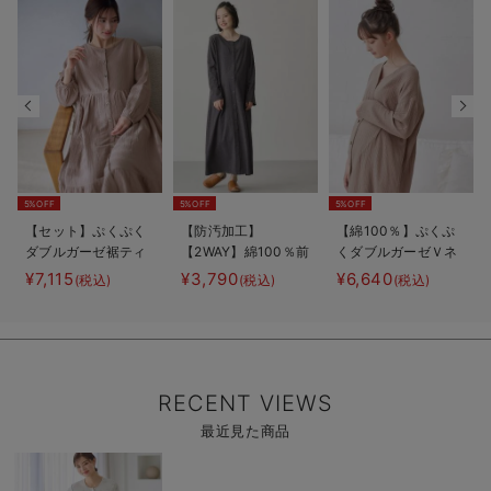
5%OFF
5%OFF
5%OFF
【セット】ぷくぷく
【防汚加工】
【綿100％】ぷくぷ
ダブルガーゼ裾ティ
【2WAY】綿100％前
くダブルガーゼＶネ
アード3WAYワンピ
開き長袖ネグリジ
ックワンピ＆産前産
¥7,115
¥3,790
¥6,640
(税込)
(税込)
(税込)
ース＆産後も使える
ェ マタニティ・授
後使えるレギンスパ
レギンスパジャマ
乳パジャマ【産後も
ジャマ マタニテ
マタニティ・授乳パ
長く着れる】
ィ・授乳パジャマ
ジャマ
【親子コーデ可】
RECENT VIEWS
最近見た商品
商
品
詳