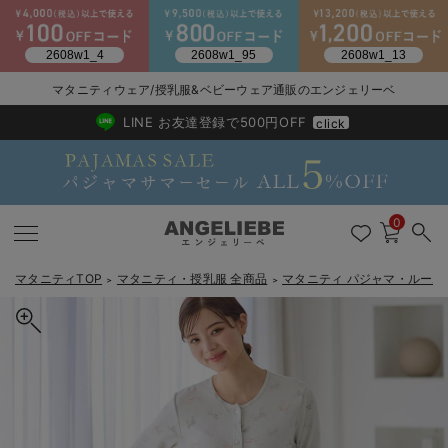
2026/NewArrival
送料495円(一部地域を除く) 7,700円以上で送料無料
マタニティウェア/授乳服&ベビーウェア通販のエンジェリーベ
LINE お友達登録で500円OFF
click
0
マタニティTOP
マタニティ・授乳服 全商品
マタニティ パジャマ・ルーム
＞
＞
戻る
戻る
戻る
戻る
戻る
戻る
戻る
戻る
戻る
戻る
戻る
戻る
戻る
戻る
戻る
戻る
戻る
戻る
戻る
戻る
戻る
戻る
戻る
戻る
戻る
戻る
戻る
戻る
戻る
戻る
戻る
カートに入れる
マタニティウェア全て
マタニティ 下着・インナー全て
授乳服全て
マタニティ フォーマル全て
授乳用品全て
マタニティレッグウェア全て
マタニティ ボディケア全て
アウトレット全て
特集全て
再入荷全て
送料無料アイテム全て
ブラキャミ おまとめ
【37周年祭セール】
気温差別オススメアイ
マタニティウェア お
こだわりの履き心地！
出産準備応援割全て
春のマタニティワンピ
Gift Selection 
冬の冷え対策インナー
入院準備の持ち物チェ
冬のあったか特集全て
【親子コーデセット】リボン柄プリントワンピース＆産前産後使える
マタニティ ワンピース
授乳ワンピース
マタニティ スーツ
妊婦用 抱き枕・授乳クッション
マタニティストッキング・タイツ
妊娠線クリーム
【アウトレット】ワンピース
抗菌防臭加工
再入荷｜インナー
授乳ブラ・マタニティブラ（マタニティインナー・産後用品）
ワンピース
【37周年祭セール】2
【15℃】3月下旬～
動きやすく着回しでき
強撚スムース(コスパ
【おまとめ割】パジャ
カジュアル
ジャケット派
マタニティパジャマ
【オフィスカジュアル
レギンスタイプ
【フォーマル】ワンピ
【ベビー】長袖
ハンカチ
快適ウェア10%OFF
セットアップ・ レイ
〜3,000円（税込）
薄くてあったか
入院してすぐ使うグッ
【冬のあったか特集】
レギンスパジャマ&2wayオール 出産準備 ギフト マタニティ・産