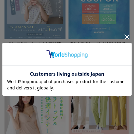
お買い物を続ける
カートへ進む
RELATED ITEMS
関連商品
2
2
パジャマサマーセール全品5%OFF
夏休み応援クーポン MAX2,000円
OFF
FEATURE
お気に入り商品を確認する
マタニティウェア/授乳服/
マタニティ用品に関する特集
5%OFF
【親子コーデ可】
【親子コーデ可】
リボン柄プリント
リボン柄プリント
2WAYオール
¥3,300
２ＷＡＹパジャ
(税込)
¥4,741
(税込)
マ マタニティ・
授乳パジャマ【出
産後も長く使え
る】