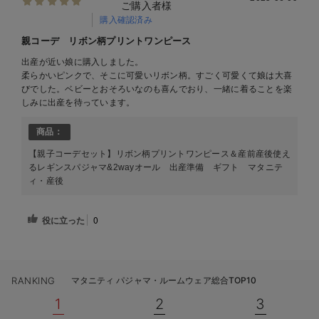
ご購入者様
購入確認済み
親コーデ リボン柄プリントワンピース
出産が近い娘に購入しました。
柔らかいピンクで、そこに可愛いリボン柄。すごく可愛くて娘は大喜
びでした。ベビーとおそろいなのも喜んでおり、一緒に着ることを楽
しみに出産を待っています。
商品：
【親子コーデセット】リボン柄プリントワンピース＆産前産後使え
るレギンスパジャマ&2wayオール 出産準備 ギフト マタニテ
ィ・産後
役に立った
0
RANKING
マタニティ パジャマ・ルームウェア総合TOP10
1
2
3