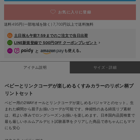
デロンギ
お気に入りに登録
入院準備の持ち物チェック
送料495円(一部地域を除く) 7,700円以上で送料無料
土日祝も
午前7:59までのご注文で当日出荷
LINE新規登録で 500円OFF クーポンプレゼント
も使える。
と
アイテム説明
サイズ・詳細
ベビーとリンクコーデが楽しめるくすみカラーのリボン柄プ
リントセット
ベビー用の2WAYオールとリンクコーデが楽しめるパジャマとのセット。生
まれた瞬間から親子お揃いコーデが可能です。伸縮性のある綿混リブ素材
は、程よい厚みでロングシーズンお揃いを楽しめます。日本国内品質検査で
最も厳しいホルムアルデヒト試験基準をクリアした商品で赤ちゃんにもママ
にも安心