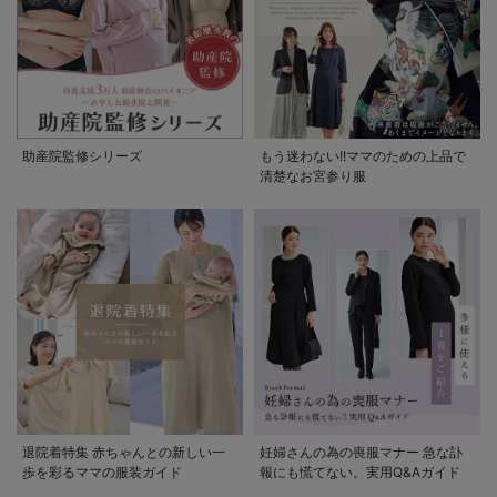
助産院監修シリーズ
もう迷わない!!ママのための上品で
清楚なお宮参り服
退院着特集 赤ちゃんとの新しい一
妊婦さんの為の喪服マナー 急な訃
歩を彩るママの服装ガイド
報にも慌てない。実用Q&Aガイド