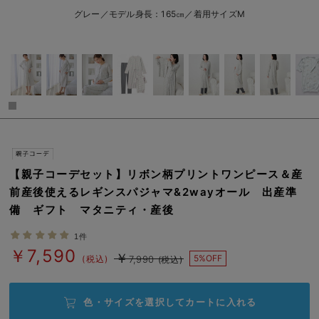
erbaviva（エルバビーバ）
グレー／モデル身長：165㎝／着用サイズM
安心の日本製。先輩ママが買ってよかった！本当に必要な出産準備品
ハレの日に着るANGELIEBEのセレモニー
買って正解！高評価レビューアイテム
冬に可愛いニットがお得！
親子コーデ｜ママとベビーにおすすめ！
【親子コーデセット】リボン柄プリントワンピース＆産
便利な育児家電
前産後使えるレギンスパジャマ&2wayオール 出産準
備 ギフト マタニティ・産後
Gift Selection 出産祝い
1件
ロンパースはいつからいつまで使う？選ぶポイントも解説！
￥7,590
￥
5%OFF
(税込)
7,990
(税込)
保育園・入園準備特集
色・サイズを選択して
カートに入れる
ファルスカ