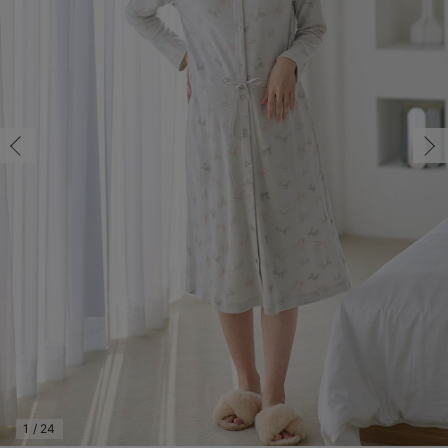
後
マタニティ パンツ
マタニティ ショーツ
授乳トップス
マタニティ オフィス 通勤服
授乳 ケープ
マタニティレギンス
【アウトレット】トップス・授乳トップス
透け防止
再入荷｜アウター
トップス
【37周年祭セール】4
【〜10℃】3月中旬
涼しくて可愛い「ワン
デニム
きれいめトップス派
マタニティインナー
【オフィスカジュアル
パンツタイプ
【フォーマル】ボトム
【ベビー】半袖
2WAYオール
Aライン ・フレアワ
〜5,000円（税込）
綿混素材
赤ちゃんへ使うもの
【冬のあったか特集】
M/在庫あり
マタニティ スカート
妊婦帯・腹帯・産前ガードル
マタニティ ドレス（結婚式・お呼ばれ）
【アウトレット】ボトムス
見えてもカワイイ
パンツ
レギンス
きれいめスカート派
ベビー
【フォーマル】トップ
【ベビー】グッズ
コンビ肌着
Iライン ・タイトシ
〜10,000円（税込）
腹巻・ひざ上パンツ
産後に使うグッズ
【冬のあったか特集】
M/在庫あり
マタニティ トップス
マタニティ 授乳 キャミソール
マタニティ フォーマル パンツ・ボトムス
【アウトレット】パジャマ
コットン素材
スカート
オフィス
きれいめ美脚パンツ派
短肌着
快適ウェア10%OFF
ジャンパースカート/
10,001円（税込）〜
保温&リカバリー
【冬のあったか特集】
￥7,590
カートに入れる
マタニティ アウター（コート）・ママコート
産褥ショーツ
【アウトレット】インナー
冷房対策
パジャマ
ツィード派
セット
ワーク・オフィス
女の子におススメのギ
レギンス・タイツ
骨盤・マタニティベルト （妊娠中・産後）
【アウトレット】ベビー
接触冷感素材
インナー
MAX55%OFF ブラッ
王道シンプル派
カジュアル
男の子におススメのギ
カップ付きインナー
L/在庫あり
グレー
L/在庫あり
産後 ガードル インナー
Tシャツブラ
雑貨
セットアップ派
フォーマル / オケー
定番ギフト
あったか度◎
￥7,590
マタニティ 腹巻き
ブラトップ
ベビー
あったかアイテム｜ベ
もらって嬉しいギフト
裏起毛素材
カートに入れる
親子セット
かわいくておもしろい
快適機能ウェア特集 トップス
何枚あっても嬉しいア
閉じる
快適機能ウェア特集 ボトムス
長く使えるアイテム
快適機能ウェア特集 パジャマ
お部屋映えアイテム
1
/
24