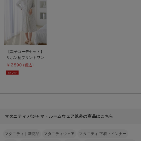
細
を
見
る
商
【親子コーデセット】
品
リボン柄プリントワン
詳
細
ピース＆産前産後使え
￥7,590
(税込)
を
るレギンスパジャマ
見
5%OFF
る
&2wayオール 出産
準備 ギフト マタニ
ティ・産後
マタニティ パジャマ・ルームウェア以外の商品はこちら
マタニティ｜新商品
マタニティウェア
マタニティ 下着・インナー