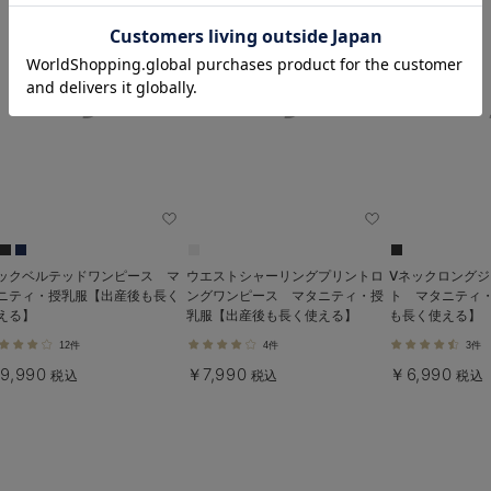
お気に入り商品を確認する
ックベルテッドワンピース マ
ウエストシャーリングプリントロ
Vネックロング
ニティ・授乳服【出産後も長く
ングワンピース マタニティ・授
ト マタニティ
える】
乳服【出産後も長く使える】
も長く使える】
12件
4件
3件
9,990
￥7,990
￥6,990
税込
税込
税込