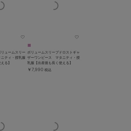
ボリュームスリー
ボリュームスリーブドロストギャ
タニティ・授乳服
ザーワンピース マタニティ・授
使える】
乳服【出産後も長く使える】
￥7,990
税込