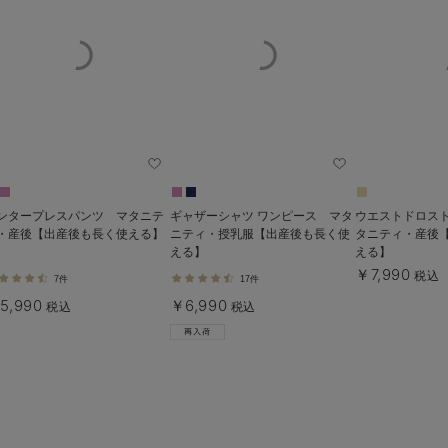
ンタープレスパンツ マタニテ
ギャザーシャツ ワンピース マタ
ウエストドロス
・産後【出産後も長く使える】
ニティ・授乳服【出産後も長く使
タニティ・産後
える】
える】
￥7,990
税込
7件
17件
5,990
￥6,990
税込
税込