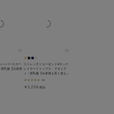
ジャンパースカー
ストレッチジョーゼットVネック
・授乳服【出産後
レイヤードトップス マタニテ
ィ・授乳服【出産後も長く使え
る】
1件
￥5,038
税込