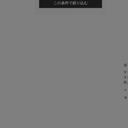
この条件で絞り込む
タ
タ
使
￥