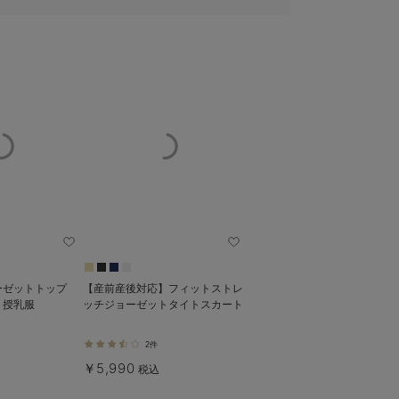
ーゼットトップ
【産前産後対応】フィットストレ
・授乳服
ッチジョーゼットタイトスカート
2件
￥5,990
税込