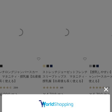
ンチロングジャンパースカー
ストレッチジョーゼットフレンチ
【授乳しやすい
 マタニティ・授乳服【出産後
スリーブトップス マタニティ・
ャンパースカー
長く使える】
授乳服【出産後も長く使える】
使える】
28件
4件
2件
6,990
￥4,708
￥6,790
税込
税込
税込