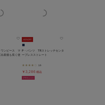
40%OFF
トワンピース マ
P・パンツ TRストレッチセンタ
【出産後も長く使
ープレスストレート
1件
￥3,286
税込