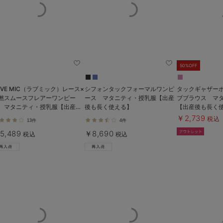
50%OFF
OVE MIC（ラブミック）レース×
シフォンタックフォーマルワンピ
タックギャザー
撚スムースフレアーワンピー
ース マタニティ・授乳服【出産
ブブラウス マ
 マタニティ・授乳服【出産後
後も長く使える】
【出産後も長く
長く使える】
￥2,739
税込
13件
4件
5,489
￥8,690
税込
税込