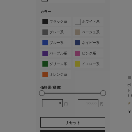
カラー
ブラック系
ホワイト系
グレー系
ベージュ系
ブルー系
ネイビー系
パープル系
ピンク系
グリーン系
イエロー系
オレンジ系
ポ
価格帯(税抜)
ト
も
円
円
￥
リセット