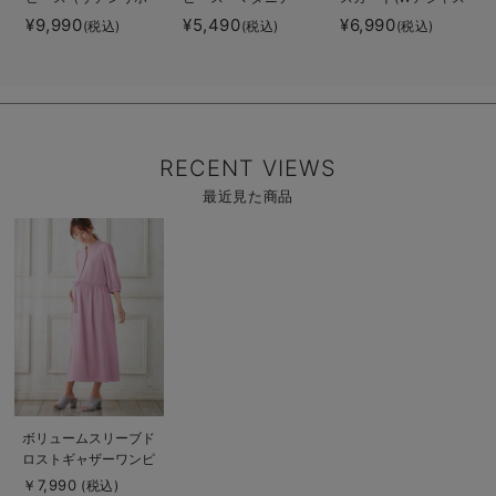
ンベルト付） マタ
ィ・授乳服【出産後
ター付) マタニテ
¥9,990
¥5,490
¥6,990
(税込)
(税込)
(税込)
ニティ・授乳服【出
も長く使える】
ィ・授乳服【出産後
産後も長く使える】
も長く着られる】
RECENT VIEWS
最近見た商品
商
品
詳
細
を
見
る
商
ボリュームスリーブド
品
ロストギャザーワンピ
詳
細
ース マタニティ・授
￥7,990
(税込)
を