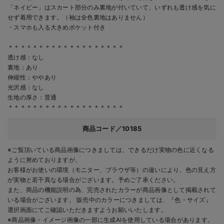
「ネイビー」はスカート部分のみ裏地が付いていて、いずれも透け感を気に
せず着用できます。（袖は全色裏地はありません）
・スマホも入る大きめポケット付き
＊＊＊＊＊＊＊＊＊＊＊＊＊＊＊＊＊＊＊
透け感：なし
裏地：あり
伸縮性：ややあり
光沢感：なし
生地の厚さ：普通
＊＊＊＊＊＊＊＊＊＊＊＊＊＊＊＊＊＊＊
商品コード／10185
※ご覧頂いている商品画像につきましては、できるだけ実物の色に近くなる
ように努めておりますが、
お客様がお使いの環境（モニター、ブラウザ等）の違いにより、色の見え方
が実物と若干異なる場合がございます。予めご了承ください。
また、商品の機能説明の為、完売されたカラーが商品画像として掲載されて
いる場合がございます。 販売中のカラーにつきましては、『色・サイズ』
選択画面にてご確認いただきますようお願いいたします。
※商品画像・イメージ画像の一部に生成AIを使用している場合があります。