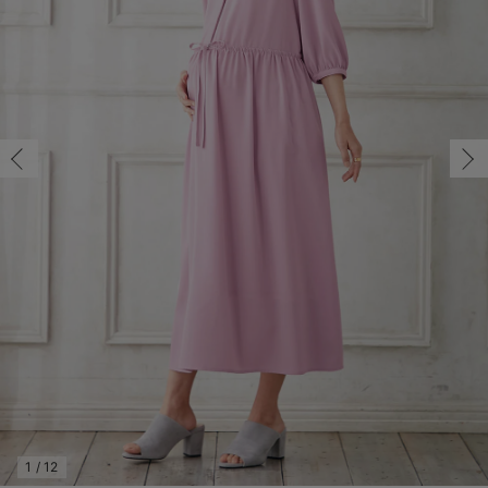
マタニティ パンツ
マタニティ ショーツ
授乳トップス
マタニティ オフィス 通勤服
授乳 ケープ
マタニティレギンス
【アウトレット】トップス・授乳トップス
透け防止
再入荷｜アウター
トップス
【37周年祭セール】4
【〜10℃】3月中旬
涼しくて可愛い「ワン
デニム
きれいめトップス派
マタニティインナー
【オフィスカジュアル
パンツタイプ
【フォーマル】ボトム
【ベビー】半袖
2WAYオール
Aライン ・フレアワ
〜5,000円（税込）
綿混素材
赤ちゃんへ使うもの
【冬のあったか特集】
M/在庫あり
マタニティ スカート
妊婦帯・腹帯・産前ガードル
マタニティ ドレス（結婚式・お呼ばれ）
【アウトレット】ボトムス
見えてもカワイイ
パンツ
レギンス
きれいめスカート派
ベビー
【フォーマル】トップ
【ベビー】グッズ
コンビ肌着
Iライン ・タイトシ
〜10,000円（税込）
腹巻・ひざ上パンツ
産後に使うグッズ
【冬のあったか特集】
M/在庫あり
￥7,990
マタニティ トップス
マタニティ 授乳 キャミソール
マタニティ フォーマル パンツ・ボトムス
【アウトレット】パジャマ
コットン素材
スカート
オフィス
きれいめ美脚パンツ派
短肌着
快適ウェア10%OFF
ジャンパースカート/
10,001円（税込）〜
保温&リカバリー
【冬のあったか特集】
カートに入れる
マタニティ アウター（コート）・ママコート
産褥ショーツ
【アウトレット】インナー
冷房対策
パジャマ
ツィード派
セット
ワーク・オフィス
女の子におススメのギ
レギンス・タイツ
L/残り1点
ピンク
骨盤・マタニティベルト （妊娠中・産後）
【アウトレット】ベビー
接触冷感素材
インナー
MAX55%OFF ブラッ
王道シンプル派
カジュアル
男の子におススメのギ
カップ付きインナー
L/残り1点
￥7,990
産後 ガードル インナー
Tシャツブラ
雑貨
セットアップ派
フォーマル / オケー
定番ギフト
あったか度◎
カートに入れる
マタニティ 腹巻き
ブラトップ
ベビー
あったかアイテム｜ベ
もらって嬉しいギフト
裏起毛素材
親子セット
かわいくておもしろい
閉じる
快適機能ウェア特集 トップス
何枚あっても嬉しいア
快適機能ウェア特集 ボトムス
長く使えるアイテム
快適機能ウェア特集 パジャマ
お部屋映えアイテム
1
/
12