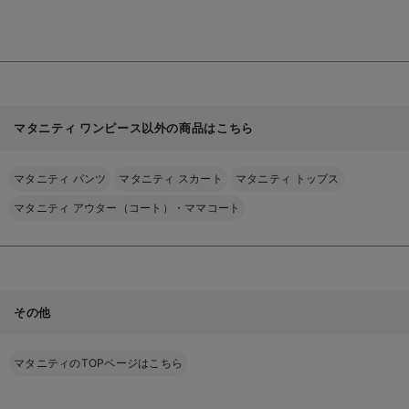
乳服【出産後も長く使
見
る
える】
マタニティ ワンピース以外の商品はこちら
マタニティ パンツ
マタニティ スカート
マタニティ トップス
マタニティ アウター（コート）・ママコート
その他
マタニティのTOPページはこちら