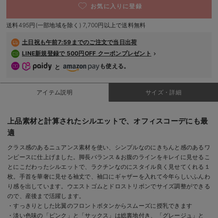
お気に入りに登録
デロンギ
送料495円(一部地域を除く) 7,700円以上で送料無料
入院準備の持ち物チェック
土日祝も
午前7:59までのご注文で当日出荷
LINE新規登録で 500円OFF クーポンプレゼント
も使える。
と
アイテム説明
サイズ・詳細
上品素材と計算されたシルエットで、オフィスコーデにも最
適
クラス感のあるニュアンス素材を使い、シンプルなのにきちんと感のあるワ
ンピースに仕上げました。脚長バランス＆お腹のラインをキレイに見せるこ
とにこだわったシルエットで、ラクチンなのにスタイル良く見せてくれる１
枚。手首を華奢に見せる袖丈で、袖口にギャザーを入れて今年らしいふんわ
り感を出しています。ウエストゴムとドロストリボンでサイズ調整ができる
ので、産後まで活躍します。
・すっきりとした比翼のフロントボタンからスムーズに授乳できます
・淡い色味の「ピンク」と「サックス」は総裏地付き、「グレージュ」と