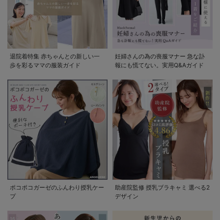
退院着特集 赤ちゃんとの新しい一
妊婦さんの為の喪服マナー 急な訃
歩を彩るママの服装ガイド
報にも慌てない。実用Q&Aガイド
ポコポコガーゼのふんわり授乳ケー
助産院監修 授乳ブラキャミ 選べる2
プ
デザイン