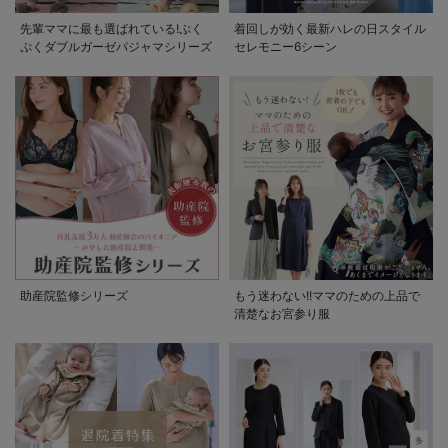
先輩ママに最も選ばれている!ぷく
着回しが効く最新ハレの日スタイル
ぷくダブルガーゼパジャマシリーズ
セレモニー6シーン
助産院監修シリーズ
もう迷わない!!ママのための上品で
清楚なお宮参り服