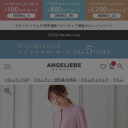
2026/NewArrival
マタニティウェア/授乳服&ベビーウェア通販のエンジェリーベ
送料495円(一部地域を除く) 7,700円以上で送料無料
LINE お友達登録で500円OFF
click
0
マタニティTOP
マタニティ・授乳服 全商品
マタニティウェア
マタニテ
＞
＞
＞
戻る
戻る
戻る
戻る
戻る
戻る
戻る
戻る
戻る
戻る
戻る
戻る
戻る
戻る
戻る
戻る
戻る
戻る
戻る
戻る
戻る
戻る
戻る
戻る
戻る
戻る
戻る
戻る
戻る
戻る
戻る
カートに入れる
マタニティウェア全て
マタニティ 下着・インナー全て
授乳服全て
マタニティ フォーマル全て
授乳用品全て
マタニティレッグウェア全て
マタニティ ボディケア全て
アウトレット全て
特集全て
再入荷全て
送料無料アイテム全て
ブラキャミ おまとめ
【37周年祭セール】
気温差別オススメアイ
マタニティウェア お
こだわりの履き心地！
出産準備応援割全て
春のマタニティワンピ
Gift Selection 
冬の冷え対策インナー
入院準備の持ち物チェ
冬のあったか特集全て
ボリュームスリーブドロストギャザーワンピース マタニティ・授乳
マタニティ ワンピース
授乳ワンピース
マタニティ スーツ
妊婦用 抱き枕・授乳クッション
マタニティストッキング・タイツ
妊娠線クリーム
【アウトレット】ワンピース
抗菌防臭加工
再入荷｜インナー
授乳ブラ・マタニティブラ（マタニティインナー・産後用品）
ワンピース
【37周年祭セール】2
【15℃】3月下旬～
動きやすく着回しでき
強撚スムース(コスパ
【おまとめ割】パジャ
カジュアル
ジャケット派
マタニティパジャマ
【オフィスカジュアル
レギンスタイプ
【フォーマル】ワンピ
【ベビー】長袖
ハンカチ
快適ウェア10%OFF
セットアップ・ レイ
〜3,000円（税込）
薄くてあったか
入院してすぐ使うグッ
【冬のあったか特集】
服【出産後も長く使える】