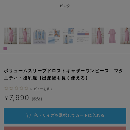
erbaviva（エルバビーバ）
ピンク
安心の日本製。先輩ママが買ってよかった！本当に必要な出産準備品
ハレの日に着るANGELIEBEのセレモニー
買って正解！高評価レビューアイテム
冬に可愛いニットがお得！
親子コーデ｜ママとベビーにおすすめ！
ボリュームスリーブドロストギャザーワンピース マタ
便利な育児家電
ニティ・授乳服【出産後も長く使える】
Gift Selection 出産祝い
レビューを書く
7,990
￥
(税込)
ロンパースはいつからいつまで使う？選ぶポイントも解説！
保育園・入園準備特集
色・サイズを選択して
カートに入れる
ファルスカ