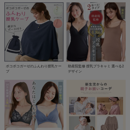
ポコポコガーゼのふんわり授乳ケー
助産院監修 授乳ブラキャミ 選べる2
プ
デザイン