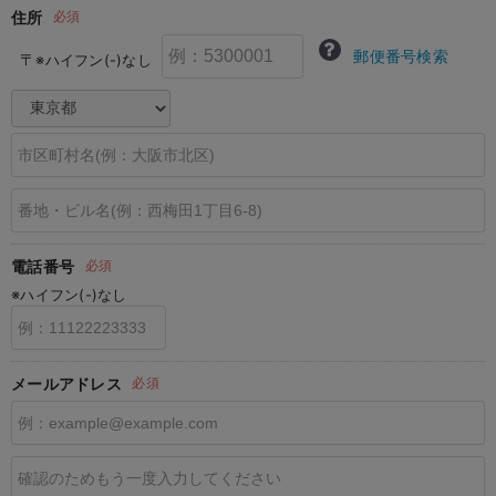
住所
必須
erbaviva（エルバビーバ）
郵便番号検索
〒
※ハイフン(-)なし
安心の日本製。先輩ママが買ってよかった！本当に必要な出産準備品
ハレの日に着るANGELIEBEのセレモニー
買って正解！高評価レビューアイテム
冬に可愛いニットがお得！
親子コーデ｜ママとベビーにおすすめ！
電話番号
必須
便利な育児家電
※ハイフン(-)なし
Gift Selection 出産祝い
ロンパースはいつからいつまで使う？選ぶポイントも解説！
メールアドレス
必須
保育園・入園準備特集
ファルスカ