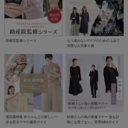
助産院監修シリーズ
もう迷わない!!ママのための上品で
清楚なお宮参り服
退院着特集 赤ちゃんとの新しい一
妊婦さんの為の喪服マナー 急な訃
歩を彩るママの服装ガイド
報にも慌てない。実用Q&Aガイド