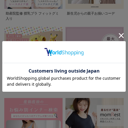
助産院監修 授乳ブラ フィットグミ
新生児からの親子お揃いコーデ
入り
モンポケ特集
アウトレット 最大90%OFF