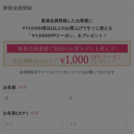
マタニティ パンツ
マタニティ ショーツ
授乳トップス
マタニティ オフィス 通勤服
授乳 ケープ
マタニティレギンス
【アウトレット】トップス・授乳トップス
透け防止
再入荷｜アウター
トップス
【37周年祭セール】4
【〜10℃】3月中旬
涼しくて可愛い「ワン
デニム
きれいめトップス派
マタニティインナー
【オフィスカジュアル
パンツタイプ
【フォーマル】ボトム
【ベビー】半袖
2WAYオール
Aライン ・フレアワ
〜5,000円（税込）
綿混素材
赤ちゃんへ使うもの
【冬のあったか特集】
新規会員登録
マタニティ スカート
妊婦帯・腹帯・産前ガードル
マタニティ ドレス（結婚式・お呼ばれ）
【アウトレット】ボトムス
見えてもカワイイ
パンツ
レギンス
きれいめスカート派
ベビー
【フォーマル】トップ
【ベビー】グッズ
コンビ肌着
Iライン ・タイトシ
〜10,000円（税込）
腹巻・ひざ上パンツ
産後に使うグッズ
【冬のあったか特集】
新規会員登録したお客様に
￥11,000(税込)以上の
お買上げですぐに使える
マタニティ トップス
マタニティ 授乳 キャミソール
マタニティ フォーマル パンツ・ボトムス
【アウトレット】パジャマ
コットン素材
スカート
オフィス
きれいめ美脚パンツ派
短肌着
快適ウェア10%OFF
ジャンパースカート/
10,001円（税込）〜
保温&リカバリー
【冬のあったか特集】
「￥1,000OFFクーポン」をプレゼント！
マタニティ アウター（コート）・ママコート
産褥ショーツ
【アウトレット】インナー
冷房対策
パジャマ
ツィード派
セット
ワーク・オフィス
女の子におススメのギ
レギンス・タイツ
骨盤・マタニティベルト （妊娠中・産後）
【アウトレット】ベビー
接触冷感素材
インナー
MAX55%OFF ブラッ
王道シンプル派
カジュアル
男の子におススメのギ
カップ付きインナー
産後 ガードル インナー
Tシャツブラ
雑貨
セットアップ派
フォーマル / オケー
定番ギフト
あったか度◎
会員登録完了メールにクーポンコードを記載しております
マタニティ 腹巻き
ブラトップ
ベビー
あったかアイテム｜ベ
もらって嬉しいギフト
裏起毛素材
お名前
必須
親子セット
かわいくておもしろい
快適機能ウェア特集 トップス
何枚あっても嬉しいア
お名前(カナ)
必須
快適機能ウェア特集 ボトムス
長く使えるアイテム
快適機能ウェア特集 パジャマ
お部屋映えアイテム