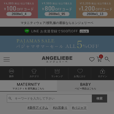
2026/NewArrival
送料495円(一部地域を除く) 7,700円以上で送料無料
マタニティウェア/授乳服の通販ならエンジェリーベ
LINE お友達登録で500円OFF
click
0
新作
カテゴリ
ランキング
お気に入り
ログイン
MATERNITY
BABY
戻る
戻る
戻る
戻る
戻る
戻る
戻る
戻る
戻る
戻る
戻る
戻る
戻る
戻る
戻る
戻る
戻る
戻る
戻る
戻る
戻る
戻る
戻る
戻る
戻る
戻る
戻る
戻る
戻る
戻る
戻る
マタニティ & 授乳服はこちら
ベビー用品はこちら
マタニティウェア全て
マタニティ 下着・インナー全て
授乳服全て
マタニティ フォーマル全て
授乳用品全て
マタニティレッグウェア全て
マタニティ ボディケア全て
アウトレット全て
特集全て
再入荷全て
送料無料アイテム全て
ブラキャミ おまとめ
【37周年祭セール】
気温差別オススメアイ
マタニティウェア お
こだわりの履き心地！
出産準備応援割全て
春のマタニティワンピ
Gift Selection 
冬の冷え対策インナー
入院準備の持ち物チェ
冬のあったか特集全て
マタニティ ワンピース
授乳ワンピース
マタニティ スーツ
妊婦用 抱き枕・授乳クッション
マタニティストッキング・タイツ
妊娠線クリーム
【アウトレット】ワンピース
抗菌防臭加工
再入荷｜インナー
授乳ブラ・マタニティブラ（マタニティインナー・産後用品）
ワンピース
【37周年祭セール】2
【15℃】3月下旬～
動きやすく着回しでき
強撚スムース(コスパ
【おまとめ割】パジャ
カジュアル
ジャケット派
マタニティパジャマ
【オフィスカジュアル
レギンスタイプ
【フォーマル】ワンピ
【ベビー】長袖
ハンカチ
快適ウェア10%OFF
セットアップ・ レイ
〜3,000円（税込）
薄くてあったか
入院してすぐ使うグッ
【冬のあったか特集】
#新作アイテム
#お宮参り
#パジャマ