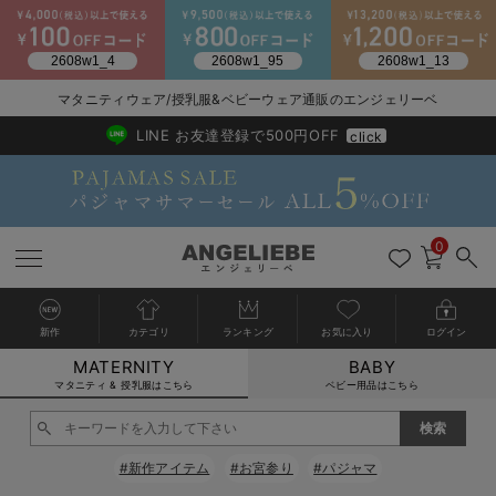
2026/NewArrival
送料495円(一部地域を除く) 7,700円以上で送料無料
マタニティウェア/授乳服&ベビーウェア通販のエンジェリーベ
LINE お友達登録で500円OFF
click
0
新作
カテゴリ
ランキング
お気に入り
ログイン
MATERNITY
BABY
戻る
戻る
戻る
戻る
戻る
戻る
戻る
戻る
戻る
戻る
戻る
戻る
戻る
戻る
戻る
戻る
戻る
戻る
戻る
戻る
戻る
戻る
戻る
戻る
戻る
戻る
戻る
戻る
戻る
戻る
戻る
カートに入れる
マタニティ & 授乳服はこちら
ベビー用品はこちら
マタニティウェア全て
マタニティ 下着・インナー全て
授乳服全て
マタニティ フォーマル全て
授乳用品全て
マタニティレッグウェア全て
マタニティ ボディケア全て
アウトレット全て
特集全て
再入荷全て
送料無料アイテム全て
ブラキャミ おまとめ
【37周年祭セール】
気温差別オススメアイ
マタニティウェア お
こだわりの履き心地！
出産準備応援割全て
春のマタニティワンピ
Gift Selection 
冬の冷え対策インナー
入院準備の持ち物チェ
冬のあったか特集全て
閉じる
マタニティ ワンピース
授乳ワンピース
マタニティ スーツ
妊婦用 抱き枕・授乳クッション
マタニティストッキング・タイツ
妊娠線クリーム
【アウトレット】ワンピース
抗菌防臭加工
再入荷｜インナー
授乳ブラ・マタニティブラ（マタニティインナー・産後用品）
ワンピース
【37周年祭セール】2
【15℃】3月下旬～
動きやすく着回しでき
強撚スムース(コスパ
【おまとめ割】パジャ
カジュアル
ジャケット派
マタニティパジャマ
【オフィスカジュアル
レギンスタイプ
【フォーマル】ワンピ
【ベビー】長袖
ハンカチ
快適ウェア10%OFF
セットアップ・ レイ
〜3,000円（税込）
薄くてあったか
入院してすぐ使うグッ
【冬のあったか特集】
#新作アイテム
#お宮参り
#パジャマ