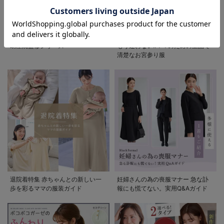
助産院監修シリーズ
もう迷わない!!ママのための上品で
清楚なお宮参り服
退院着特集 赤ちゃんとの新しい一
妊婦さんの為の喪服マナー 急な訃
歩を彩るママの服装ガイド
報にも慌てない。実用Q&Aガイド