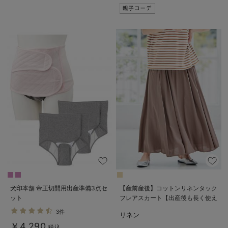
犬印本舗 帝王切開用出産準備3点セ
【産前産後】コットンリネンタック
ット
フレアスカート【出産後も長く使え
る】
3件
リネン
￥4,290
税込