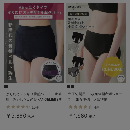
はくだけスッキリ骨盤ベルト 産後
帝王切開用 2枚組全開産褥ショー
用 みやした助産院×ANGELIEBE共
ツ 出産準備 入院準備
同開発 ガードルタイプ
10件
4件
￥5,890
￥1,980
税込
税込