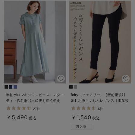
半袖ポロマキシワンピース マタニ
fairy（フェアリー）【産前産後対
ティ・授乳服【出産後も長く使え
応】お腹らくちんレギンス【出産後
る】
も長く使える】
27件
6件
￥5,490
￥1,540
税込
税込