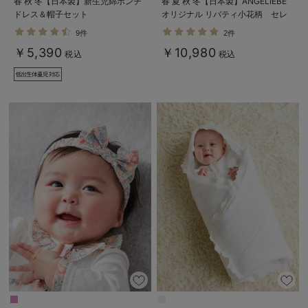
春 秋 冬【日本製】新生児綿ポンチ
春 夏 秋 冬【日本製】ANGELIEBE
ドレス＆帽子セット
オリジナル リバティ小花柄 セレ
モニードレス
9件
2件
￥5,390
￥10,980
税込
税込