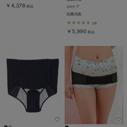
後も長く使える】
￥4,378
税込
UVケア
抗菌消臭
1件
￥5,990
税込