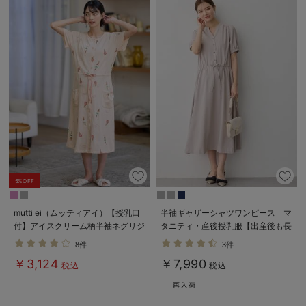
5%OFF
mutti ei（ムッティアイ）【授乳口
半袖ギャザーシャツワンピース マ
付】アイスクリーム柄半袖ネグリジ
タニティ・産後授乳服【出産後も長
ェ
く使える】
8件
3件
￥3,124
￥7,990
税込
税込