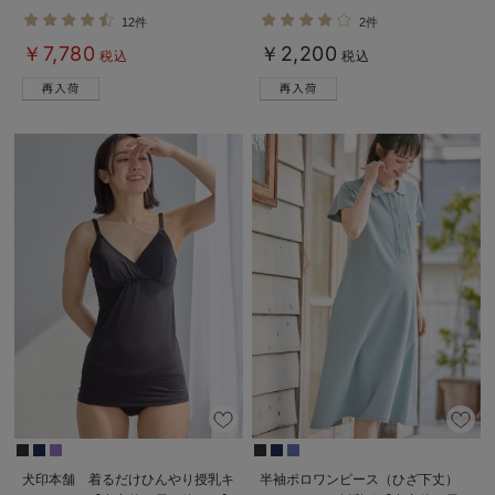
付】
接触冷感
12件
2件
￥7,780
￥2,200
税込
税込
犬印本舗 着るだけひんやり授乳キ
半袖ポロワンピース（ひざ下丈）