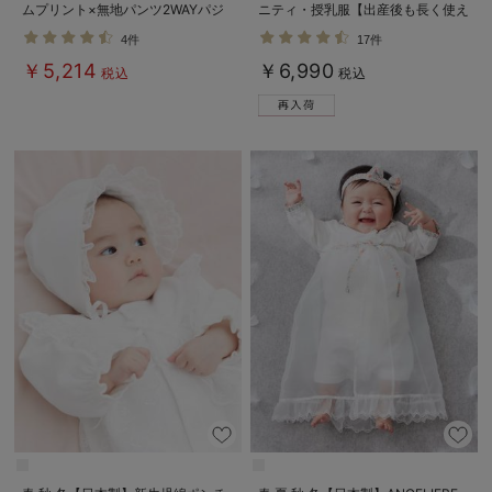
ムプリント×無地パンツ2WAYパジ
ニティ・授乳服【出産後も長く使え
ャマ
る】
4件
17件
￥5,214
￥6,990
税込
税込