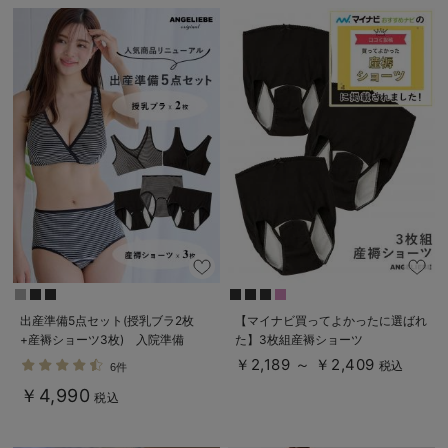
デロンギ
入院準備の持ち物チェック
出産準備5点セット(授乳ブラ2枚
【マイナビ買ってよかったに選ばれ
+産褥ショーツ3枚) 入院準備
た】3枚組産褥ショーツ
￥2,189 ～ ￥2,409
税込
6件
￥4,990
税込