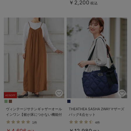
￥2,200
税込
40%OFF
ヴィンテージサテンギャザーオール
THEATHEA SASHA 2WAYマザーズ
インワン【裾が床につかない機能付
バッグ4点セット
き】 マタニティ・授乳服【出産後
1件
4件
も長く使える】
￥4,606
￥12,980