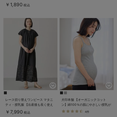
￥1,890
税込
レース切り替えワンピース マタニ
犬印本舗 【オーガニックコット
ティ・授乳服 【出産後も長く使え
ン】綿100％の肌にやさしい授乳が
る】
できるキャミソール【出産後も長く
￥7,990
4件
税込
使える】