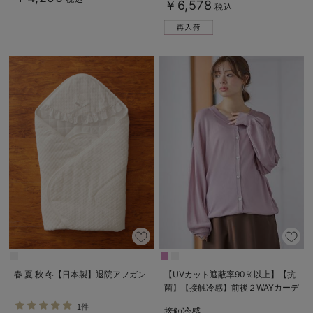
￥6,578
税込
春 夏 秋 冬【日本製】退院アフガン
【UVカット遮蔽率90％以上】【抗
菌】【接触冷感】前後２WAYカーデ
ィガン マタニティ・授乳服【出産
1件
接触冷感