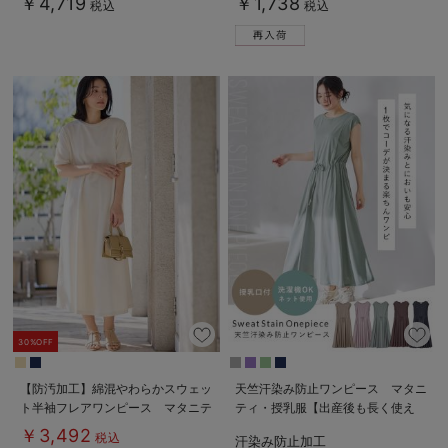
￥4,719
￥1,738
税込
税込
30%OFF
【防汚加工】綿混やわらかスウェッ
天竺汗染み防止ワンピース マタニ
ト半袖フレアワンピース マタニテ
ティ・授乳服【出産後も長く使え
ィ・産後【出産後も長く使える】
る】
￥3,492
税込
汗染み防止加工