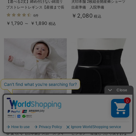
【選べる2丈】締め付けない綿混リ
犬印本舗 2枚組全開産褥ショーツ
ブストレートレギンス【産後まで長
出産準備 入院準備
く使える】
￥2,080
6件
税込
￥1,790 ～ ￥1,890
税込
春 夏 秋 冬【日本製】スムース タキ
ピジョン 産後しっかり戻すおな