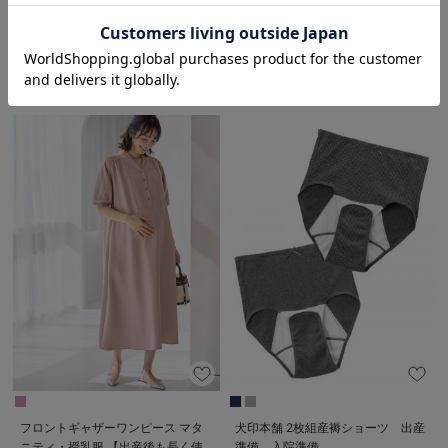
院準備
混
お気に入り商品を確認する
￥4,290 ～ ￥4,620
税込
2件
￥2,180
税込
フロントギャザーワンピース マタ
犬印本舗 2枚組産褥ショーツ 出産
ニティ・授乳服 【出産後も長く使
準備 入院準備