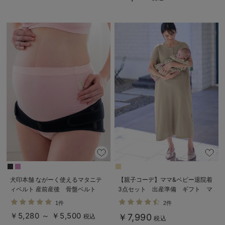
犬印本舗 ながーく使えるマタニテ
【親子コーデ】ママ&ベビー退院着
ィベルト 産前産後 骨盤ベルト
3点セット 出産準備 ギフト マ
【出産後も長く使える】
タニティ・産後【出産後も長く使え
1件
2件
る】
￥5,280 ～ ￥5,500
￥7,990
税込
税込