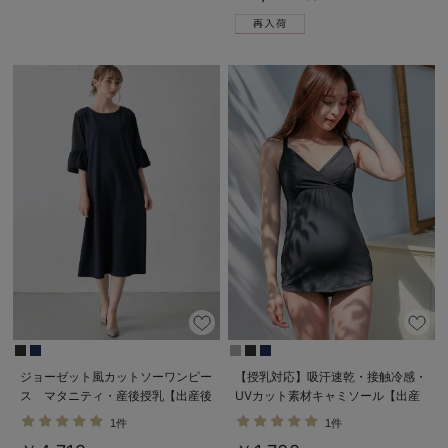
ジョーゼット風カットソーワンピー
【授乳対応】吸汗速乾・接触冷感・
ス マタニティ・産後授乳【出産後
UVカット素材キャミソール【出産
も長く使える】Rosemadame（ロ
後も長く使える】
1件
1件
ーズマダム）