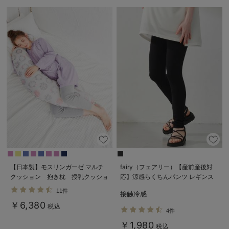
【日本製】モスリンガーゼ マルチ
fairy（フェアリー）【産前産後対
クッション 抱き枕 授乳クッショ
応】涼感らくちんパンツ レギンス
ン
(11分丈)【出産後も長く使える】
11件
接触冷感
￥6,380
税込
4件
￥1,980
税込