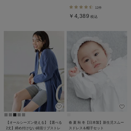
12件
￥4,389
税込
【オールシーズン使える】【選べる
春 夏 秋 冬【日本製】新生児スムー
2丈】締め付けない綿混リブストレ
スドレス＆帽子セット