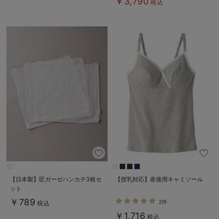
￥3,790
税込
【日本製】匠ガーゼハンカチ3枚セ
【授乳対応】産後用キャミソール
ット
￥789
2件
税込
￥1,716
税込