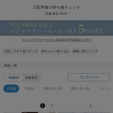
マタニティ パンツ
マタニティ ショーツ
授乳トップス
マタニティ オフィス 通勤服
授乳 ケープ
マタニティレギンス
【アウトレット】トップス・授乳トップス
透け防止
再入荷｜アウター
トップス
【37周年祭セール】4
【〜10℃】3月中旬
涼しくて可愛い「ワン
デニム
きれいめトップス派
マタニティインナー
【オフィスカジュアル
パンツタイプ
【フォーマル】ボトム
【ベビー】半袖
2WAYオール
Aライン ・フレアワ
〜5,000円（税込）
綿混素材
赤ちゃんへ使うもの
【冬のあったか特集】
入院準備の持ち物チェック
マタニティ スカート
妊婦帯・腹帯・産前ガードル
マタニティ ドレス（結婚式・お呼ばれ）
【アウトレット】ボトムス
見えてもカワイイ
パンツ
レギンス
きれいめスカート派
ベビー
【フォーマル】トップ
【ベビー】グッズ
コンビ肌着
Iライン ・タイトシ
〜10,000円（税込）
腹巻・ひざ上パンツ
産後に使うグッズ
【冬のあったか特集】
対象商品 90件
マタニティ トップス
マタニティ 授乳 キャミソール
マタニティ フォーマル パンツ・ボトムス
【アウトレット】パジャマ
コットン素材
スカート
オフィス
きれいめ美脚パンツ派
短肌着
快適ウェア10%OFF
ジャンパースカート/
10,001円（税込）〜
保温&リカバリー
【冬のあったか特集】
マタニティ アウター（コート）・ママコート
産褥ショーツ
【アウトレット】インナー
冷房対策
パジャマ
ツィード派
セット
ワーク・オフィス
女の子におススメのギ
レギンス・タイツ
→パジャマサマーセール全品5%OFF!詳細はコチラ
骨盤・マタニティベルト （妊娠中・産後）
【アウトレット】ベビー
接触冷感素材
インナー
MAX55%OFF ブラッ
王道シンプル派
カジュアル
男の子におススメのギ
カップ付きインナー
入院してすぐ使うグッズ
赤ちゃんへ使うもの
産後に使うグッズ
産後 ガードル インナー
Tシャツブラ
雑貨
セットアップ派
フォーマル / オケー
定番ギフト
あったか度◎
マタニティ 腹巻き
ブラトップ
ベビー
あったかアイテム｜ベ
もらって嬉しいギフト
裏起毛素材
商品一覧
親子セット
かわいくておもしろい
絞り込み
1色表示
全色表示
快適機能ウェア特集 トップス
何枚あっても嬉しいア
人気順
新着順
価格が低い順
価格が高い順
レビュー
快適機能ウェア特集 ボトムス
長く使えるアイテム
1
2
快適機能ウェア特集 パジャマ
お部屋映えアイテム