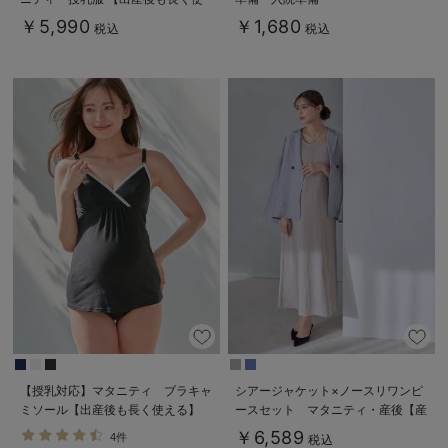
える】
￥5,990
￥1,680
税込
税込
【授乳対応】マタニティ ブラキャ
シアージャケット×ノースリワンピ
ミソール【出産後も長く使える】
ースセット マタニティ・産後【産
後も長く着れる】
￥6,589
4件
税込
Rosemadame（ローズマダム）