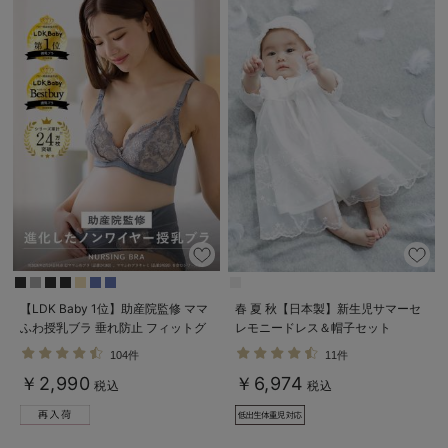
erbaviva（エルバビーバ）
安心の日本製。先輩ママが買ってよかった！本当に必要な出産準備品
ハレの日に着るANGELIEBEのセレモニー
買って正解！高評価レビューアイテム
冬に可愛いニットがお得！
親子コーデ｜ママとベビーにおすすめ！
便利な育児家電
Gift Selection 出産祝い
【LDK Baby 1位】助産院監修 ママ
春 夏 秋【日本製】新生児サマーセ
ふわ授乳ブラ 垂れ防止 フィットグ
レモニードレス＆帽子セット
ロンパースはいつからいつまで使う？選ぶポイントも解説！
ミ ノンワイヤー ｜ マタニティ・授
104件
11件
乳ブラ
￥2,990
￥6,974
保育園・入園準備特集
税込
税込
ファルスカ