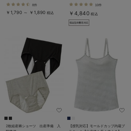
ートレギンス【産後まで長く使え
8件
10件
る】
￥1,790 ～ ￥1,890
￥4,840
税込
税込
2枚組産褥ショーツ 出産準備 入
【授乳対応】モールドカップ内蔵ブ