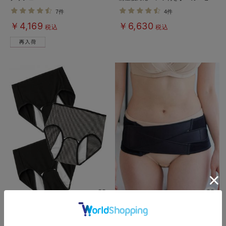
ジャマ＆産前産後レギンス
7件
4件
￥4,169
￥6,630
税込
税込
3枚組産褥ショーツ 出産準備 入
犬印本舗 産後すぐ骨盤ベルト 綿