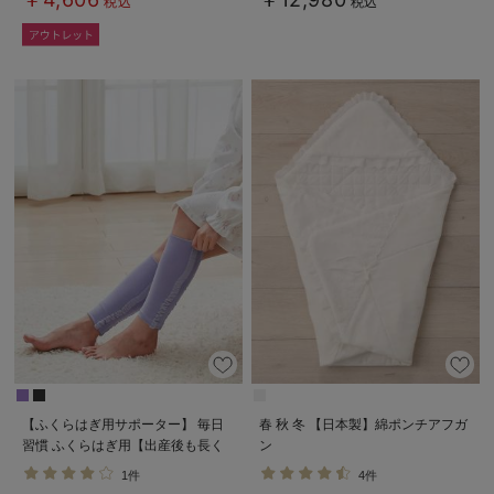
税込
税込
【ふくらはぎ用サポーター】 毎日
春 秋 冬 【日本製】綿ポンチアフガ
習慣 ふくらはぎ用【出産後も長く
ン
使える】
1件
4件