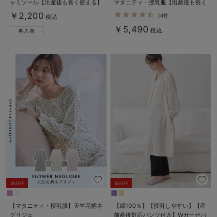
ャミソール【出産後も長く使える】
マタニティ・授乳服【出産後も長く
接触冷感
使える】
￥2,200
14件
税込
￥5,490
税込
5%OFF
5%OFF
【マタニティ・授乳服】天竺花柄ネ
【綿100％】【授乳しやすい】【産
グリジェ
前産後対応パンツ付き】Wガーゼパ