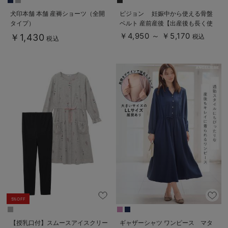
犬印本舗 本舗 産褥ショーツ（全開
ピジョン 妊娠中から使える骨盤
タイプ）
ベルト 産前産後【出産後も長く使
える】
￥4,950 ～ ￥5,170
￥1,430
税込
税込
5%OFF
【授乳口付】スムースアイスクリー
ギャザーシャツ ワンピース マタ