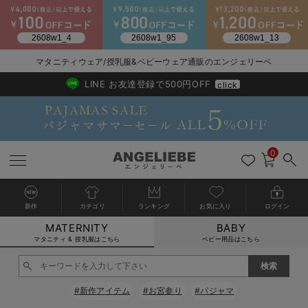
マタニティウェア/授乳服&ベビーウェア通販のエンジェリーベ
2026/NewArrival
送料495円(一部地域を除く) 7,700円以上で送料無料
LINE お友達登録で500円OFF
click
0
新作
カテゴリ
ランキング
お気に入り
ログイン
MATERNITY
BABY
戻る
戻る
戻る
戻る
戻る
戻る
戻る
戻る
戻る
戻る
戻る
戻る
戻る
戻る
戻る
戻る
戻る
戻る
戻る
戻る
戻る
戻る
戻る
戻る
戻る
戻る
戻る
戻る
戻る
戻る
戻る
カートに入れる
マタニティ & 授乳服はこちら
ベビー用品はこちら
マタニティウェア全て
マタニティ 下着・インナー全て
授乳服全て
マタニティ フォーマル全て
授乳用品全て
マタニティレッグウェア全て
マタニティ ボディケア全て
アウトレット全て
特集全て
再入荷全て
送料無料アイテム全て
ブラキャミ おまとめ
【37周年祭セール】
気温差別オススメアイ
マタニティウェア お
こだわりの履き心地！
出産準備応援割全て
春のマタニティワンピ
Gift Selection 
冬の冷え対策インナー
入院準備の持ち物チェ
冬のあったか特集全て
閉じる
マタニティ ワンピース
授乳ワンピース
マタニティ スーツ
妊婦用 抱き枕・授乳クッション
マタニティストッキング・タイツ
妊娠線クリーム
【アウトレット】ワンピース
抗菌防臭加工
再入荷｜インナー
授乳ブラ・マタニティブラ（マタニティインナー・産後用品）
ワンピース
【37周年祭セール】2
【15℃】3月下旬～
動きやすく着回しでき
強撚スムース(コスパ
【おまとめ割】パジャ
カジュアル
ジャケット派
マタニティパジャマ
【オフィスカジュアル
レギンスタイプ
【フォーマル】ワンピ
【ベビー】長袖
ハンカチ
快適ウェア10%OFF
セットアップ・ レイ
〜3,000円（税込）
薄くてあったか
入院してすぐ使うグッ
【冬のあったか特集】
#新作アイテム
#お宮参り
#パジャマ