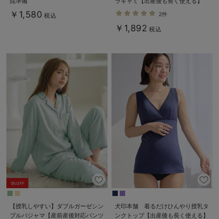
院準備
ラキャミ【出産後も長く使える】
￥1,580
2件
税込
￥1,892
税込
5%OFF
【授乳しやすい】ダブルガーゼシン
犬印本舗 着るだけひんやり授乳タ
プルパジャマ【産前産後対応パンツ
ンクトップ【出産後も長く使える】