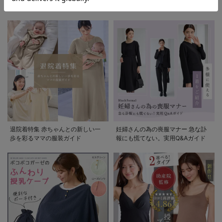
清楚なお宮参り服
退院着特集 赤ちゃんとの新しい一
妊婦さんの為の喪服マナー 急な訃
歩を彩るママの服装ガイド
報にも慌てない。実用Q&Aガイド