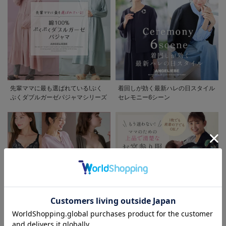
先輩ママに最も選ばれている!ぷく
着回しが効く最新ハレの日スタイル
ぷくダブルガーゼパジャマシリーズ
セレモニー6シーン
お気に入り商品を確認する
お買い物を続ける
カートへ進む
助産院監修シリーズ
もう迷わない!!ママのための上品で