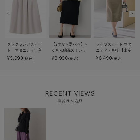
タックフレアスカー
【2丈から選べる】ら
ラップスカート マタ
ト マタニティ・産
くちん綿混ストレッ
ニティ・産後 【出産
後【出産後も長く着
チリブナロースカー
後も長く使える】
¥5,990
¥3,990
¥6,490
(税込)
(税込)
(税込)
られる】
ト マタニティ・産
後【出産後も長く使
える】
RECENT VIEWS
最近見た商品
商
品
詳
細
を
見
る