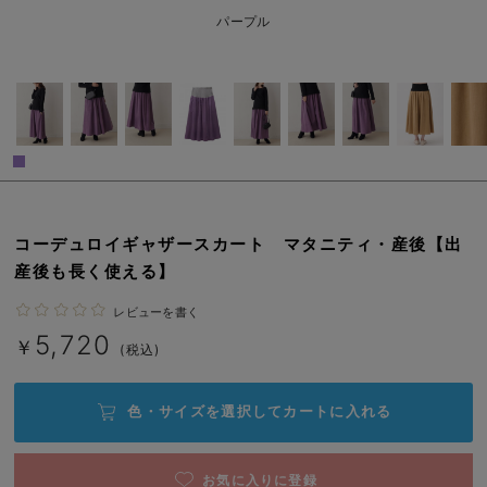
erbaviva（エルバビーバ）
パープル
安心の日本製。先輩ママが買ってよかった！本当に必要な出産準備品
ハレの日に着るANGELIEBEのセレモニー
買って正解！高評価レビューアイテム
冬に可愛いニットがお得！
親子コーデ｜ママとベビーにおすすめ！
コーデュロイギャザースカート マタニティ・産後【出
産後も長く使える】
便利な育児家電
レビューを書く
Gift Selection 出産祝い
5,720
￥
(税込)
ロンパースはいつからいつまで使う？選ぶポイントも解説！
色・サイズを選択して
カートに入れる
保育園・入園準備特集
ファルスカ
お気に入りに登録