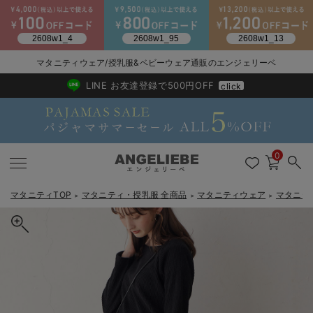
2026/NewArrival
送料495円(一部地域を除く) 7,700円以上で送料無料
マタニティウェア/授乳服&ベビーウェア通販のエンジェリーベ
LINE お友達登録で500円OFF
click
0
マタニティTOP
マタニティ・授乳服 全商品
マタニティウェア
マタニテ
＞
＞
＞
戻る
戻る
戻る
戻る
戻る
戻る
戻る
戻る
戻る
戻る
戻る
戻る
戻る
戻る
戻る
戻る
戻る
戻る
戻る
戻る
戻る
戻る
戻る
戻る
戻る
戻る
戻る
戻る
戻る
戻る
戻る
カートに入れる
マタニティウェア全て
マタニティ 下着・インナー全て
授乳服全て
マタニティ フォーマル全て
授乳用品全て
マタニティレッグウェア全て
マタニティ ボディケア全て
アウトレット全て
特集全て
再入荷全て
送料無料アイテム全て
ブラキャミ おまとめ
【37周年祭セール】
気温差別オススメアイ
マタニティウェア お
こだわりの履き心地！
出産準備応援割全て
春のマタニティワンピ
Gift Selection 
冬の冷え対策インナー
入院準備の持ち物チェ
冬のあったか特集全て
コーデュロイギャザースカート マタニティ・産後【出産後も長く使
マタニティ ワンピース
授乳ワンピース
マタニティ スーツ
妊婦用 抱き枕・授乳クッション
マタニティストッキング・タイツ
妊娠線クリーム
【アウトレット】ワンピース
抗菌防臭加工
再入荷｜インナー
授乳ブラ・マタニティブラ（マタニティインナー・産後用品）
ワンピース
【37周年祭セール】2
【15℃】3月下旬～
動きやすく着回しでき
強撚スムース(コスパ
【おまとめ割】パジャ
カジュアル
ジャケット派
マタニティパジャマ
【オフィスカジュアル
レギンスタイプ
【フォーマル】ワンピ
【ベビー】長袖
ハンカチ
快適ウェア10%OFF
セットアップ・ レイ
〜3,000円（税込）
薄くてあったか
入院してすぐ使うグッ
【冬のあったか特集】
える】