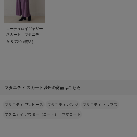
商
コーデュロイギャザー
品
スカート マタニテ
詳
細
ィ・産後【出産後も長
￥5,720
(税込)
を
く使える】
見
る
マタニティ スカート以外の商品はこちら
マタニティ ワンピース
マタニティ パンツ
マタニティ トップス
マタニティ アウター（コート）・ママコート