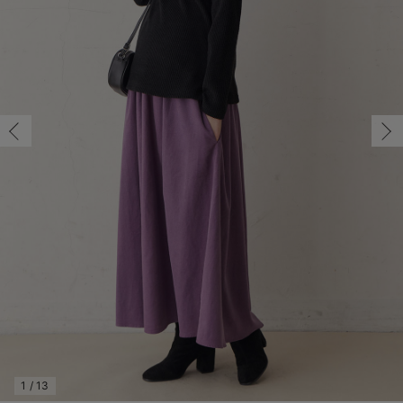
マタニティ パンツ
マタニティ ショーツ
授乳トップス
マタニティ オフィス 通勤服
授乳 ケープ
マタニティレギンス
【アウトレット】トップス・授乳トップス
透け防止
再入荷｜アウター
トップス
【37周年祭セール】4
【〜10℃】3月中旬
涼しくて可愛い「ワン
デニム
きれいめトップス派
マタニティインナー
【オフィスカジュアル
パンツタイプ
【フォーマル】ボトム
【ベビー】半袖
2WAYオール
Aライン ・フレアワ
〜5,000円（税込）
綿混素材
赤ちゃんへ使うもの
【冬のあったか特集】
フリー/在庫あり
マタニティ スカート
妊婦帯・腹帯・産前ガードル
マタニティ ドレス（結婚式・お呼ばれ）
【アウトレット】ボトムス
見えてもカワイイ
パンツ
レギンス
きれいめスカート派
ベビー
【フォーマル】トップ
【ベビー】グッズ
コンビ肌着
Iライン ・タイトシ
〜10,000円（税込）
腹巻・ひざ上パンツ
産後に使うグッズ
【冬のあったか特集】
フリー/在庫あり
￥5,720
マタニティ トップス
マタニティ 授乳 キャミソール
マタニティ フォーマル パンツ・ボトムス
【アウトレット】パジャマ
コットン素材
スカート
オフィス
きれいめ美脚パンツ派
短肌着
快適ウェア10%OFF
ジャンパースカート/
10,001円（税込）〜
保温&リカバリー
【冬のあったか特集】
カートに入れる
マタニティ アウター（コート）・ママコート
産褥ショーツ
【アウトレット】インナー
冷房対策
パジャマ
ツィード派
セット
ワーク・オフィス
女の子におススメのギ
レギンス・タイツ
パープル
骨盤・マタニティベルト （妊娠中・産後）
【アウトレット】ベビー
接触冷感素材
インナー
MAX55%OFF ブラッ
王道シンプル派
カジュアル
男の子におススメのギ
カップ付きインナー
産後 ガードル インナー
Tシャツブラ
雑貨
セットアップ派
フォーマル / オケー
定番ギフト
あったか度◎
閉じる
マタニティ 腹巻き
ブラトップ
ベビー
あったかアイテム｜ベ
もらって嬉しいギフト
裏起毛素材
親子セット
かわいくておもしろい
快適機能ウェア特集 トップス
何枚あっても嬉しいア
快適機能ウェア特集 ボトムス
長く使えるアイテム
快適機能ウェア特集 パジャマ
お部屋映えアイテム
1
/
13