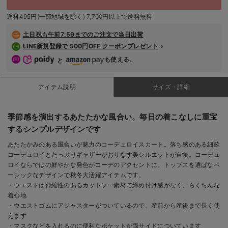
デロンギ
送料495円(一部地域を除く) 7,700円以上で送料無料
入院準備の持ち物チェック
土日祝も
午前7:59までのご注文で当日出荷
LINE新規登録で 500円OFF クーポンプレゼント
も使える。
と
アイテム説明
サイズ・詳細
季節感を演出するあたたかな風合い。毎日の着こなしに重宝
するシンプルデザインです
あたたかみのある風合いが魅力のコーデュロイスカート。落ち感のある細畝
コーデュロイとたっぷりギャザーがおりなす美シルエットが自慢。コーデュ
ロイならではの鮮やかな発色がコーデのアクセントに。トップスを選ばなベ
ーシックなデザインで秋冬大活躍アイテムです。
・ウエストは伸縮性のあるカットソー素材で締め付け感がなく、らくちんな
着心地
・ウエストゴムにアジャスターがついているので、産前から産後まで長く使
えます
・マスクなどを入れるのに便利なポケットが両サイドについています