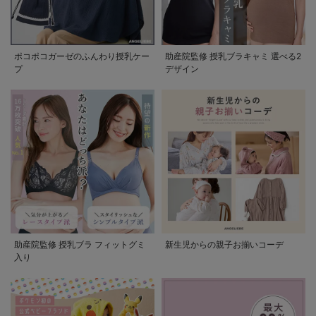
ポコポコガーゼのふんわり授乳ケー
助産院監修 授乳ブラキャミ 選べる2
プ
デザイン
助産院監修 授乳ブラ フィットグミ
新生児からの親子お揃いコーデ
入り