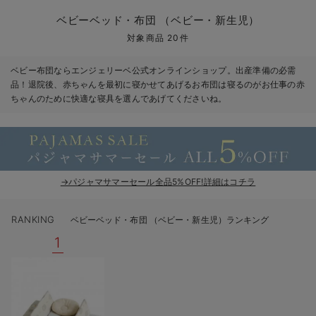
コンビ肌着・新生児/ベビー肌着
ベビー ワンピース
ベビー袴
ベビー ブランケット・タオルケット
子育て便利家電
抱っこ紐
夏のお役立ちベビーウェア
【アウトレット】トップス・授乳トップス
透け防止
再入荷｜アウター
トップス
【37周年祭セール】4
【〜10℃】3月中旬
涼しくて可愛い「ワン
デニム
きれいめトップス派
マタニティインナー
【オフィスカジュアル
パンツタイプ
【フォーマル】ボトム
【ベビー】半袖
2WAYオール
Aライン ・フレアワ
〜5,000円（税込）
綿混素材
赤ちゃんへ使うもの
【冬のあったか特集】
ベビーベッド・布団 （ベビー・新生児）
ツーウェイオール・2WAYオール（新生児）
ベビー パンツ
おくるみ（新生児）
プレイマット・ベビー マット
ベビーケープ
シンカーパイル特集
【アウトレット】ボトムス
見えてもカワイイ
パンツ
レギンス
きれいめスカート派
ベビー
【フォーマル】トップ
【ベビー】グッズ
コンビ肌着
Iライン ・タイトシ
〜10,000円（税込）
腹巻・ひざ上パンツ
産後に使うグッズ
【冬のあったか特集】
対象商品 20件
ベビー ブルマ
ベビー 雑貨 小物
ベビーの動物なりきり特集
【アウトレット】パジャマ
コットン素材
スカート
オフィス
きれいめ美脚パンツ派
短肌着
快適ウェア10%OFF
ジャンパースカート/
10,001円（税込）〜
保温&リカバリー
【冬のあったか特集】
ベビー布団ならエンジェリーベ公式オンラインショップ。出産準備の必需
品！退院後、赤ちゃんを最初に寝かせてあげるお布団は寝るのがお仕事の赤
ベビー スカート
ベビー安全グッズ
ベビー 夏のお役立ちグッズ特集
【アウトレット】インナー
冷房対策
パジャマ
ツィード派
セット
ワーク・オフィス
女の子におススメのギ
レギンス・タイツ
ちゃんのために快適な寝具を選んであげてくださいね。
ベビートップス
ベビーおもちゃ
【素材別】ベビーロンパース特集
【アウトレット】ベビー
接触冷感素材
インナー
MAX55%OFF ブラッ
王道シンプル派
カジュアル
男の子におススメのギ
カップ付きインナー
ベビー アウター
メモリアルグッズ
袴ロンパース特集
Tシャツブラ
雑貨
セットアップ派
フォーマル / オケー
定番ギフト
あったか度◎
→パジャマサマーセール全品5%OFF!詳細はコチラ
ベビー セットアップ
授乳・調乳・お食事
ブラトップ
ベビー
あったかアイテム｜ベ
もらって嬉しいギフト
裏起毛素材
スタイ・よだれかけ（新生児・ベビー）
哺乳瓶
親子セット
かわいくておもしろい
RANKING
ベビーベッド・布団 （ベビー・新生児）ランキング
1
ベビー帽子（新生児・乳児）
赤ちゃん 洗剤・洗濯用品・お掃除
快適機能ウェア特集 トップス
何枚あっても嬉しいア
新生児スリーパー・ベビーパジャマ
赤ちゃん お風呂・ベビースキンケア
快適機能ウェア特集 ボトムス
長く使えるアイテム
おむつ関連グッズ
快適機能ウェア特集 パジャマ
ベビーシューズ・ファーストシューズ・ベビー靴下
お部屋映えアイテム