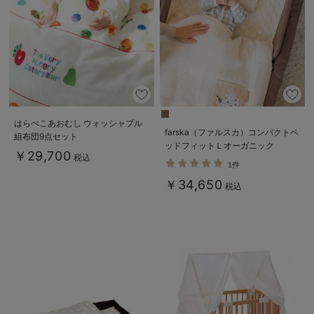
はらぺこあおむし ウォッシャブル
farska（ファルスカ）コンパクトベ
組布団9点セット
ッドフィットＬオーガニック
￥29,700
税込
1件
￥34,650
税込