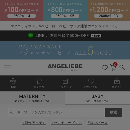
マタニティウェア&ベビー服・ベビーウェア通販のエンジェリーベ。
2026/NewArrival
送料495円(一部地域を除く) 7,700円以上で送料無料
LINE お友達登録で500円OFF
click
0
新作
カテゴリ
ランキング
お気に入り
ログイン
MATERNITY
BABY
戻る
戻る
戻る
戻る
戻る
戻る
戻る
戻る
戻る
戻る
戻る
戻る
戻る
戻る
戻る
戻る
戻る
戻る
戻る
戻る
戻る
戻る
戻る
戻る
戻る
戻る
戻る
戻る
戻る
戻る
戻る
カートに入れる
マタニティ & 授乳服はこちら
ベビー用品はこちら
新生児服全て
ベビー服全て
シーズンアイテム全て
ベビー・新生児 寝具全て
ベビー 雑貨全て
お出かけグッズ全て
ベビー｜季節の特集全て
アウトレット全て
特集全て
再入荷全て
送料無料アイテム全て
ブラキャミ おまとめ
【37周年祭セール】
気温差別オススメアイ
マタニティウェア お
こだわりの履き心地！
出産準備応援割全て
春のマタニティワンピ
Gift Selection 
冬の冷え対策インナー
入院準備の持ち物チェ
冬のあったか特集全て
閉じる
出産準備
ロンパース・カバーオール
甚平・浴衣
ベビーベッド・布団 （ベビー・新生児）
ベビーカー
猛暑からベビーを守るひんやりグッズ
【アウトレット】ワンピース
抗菌防臭加工
再入荷｜インナー
ベビーチェア（ハイローチェア）・ベビーラック
ワンピース
【37周年祭セール】2
【15℃】3月下旬～
動きやすく着回しでき
強撚スムース(コスパ
【おまとめ割】パジャ
カジュアル
ジャケット派
マタニティパジャマ
【オフィスカジュアル
レギンスタイプ
【フォーマル】ワンピ
【ベビー】長袖
ハンカチ
快適ウェア10%OFF
セットアップ・ レイ
〜3,000円（税込）
薄くてあったか
入院してすぐ使うグッ
【冬のあったか特集】
#新作アイテム
#セレモニードレス
#ロンパース