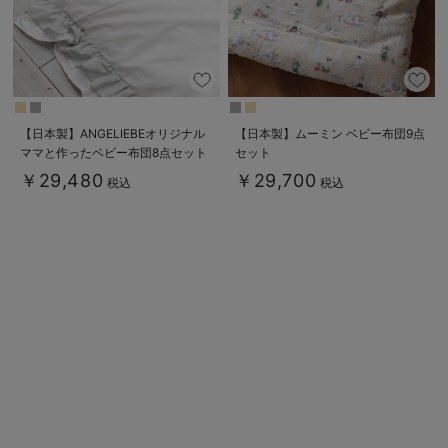
【日本製】ANGELIEBEオリジナル
【日本製】ムーミン ベビー布団9点
ママと作ったベビー布団8点セット
セット
RUFFLE
￥29,480
￥29,700
税込
税込