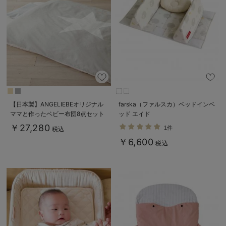
【日本製】ANGELIEBEオリジナル
farska（ファルスカ）ベッドインベ
ママと作ったベビー布団8点セット
ッド エイド
STAR
￥27,280
1件
税込
￥6,600
税込