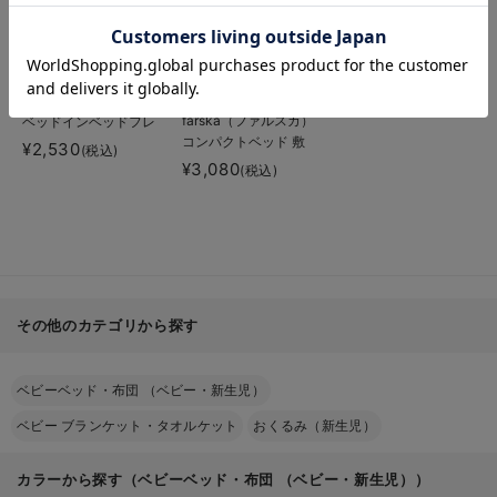
お気に入り商品を確認する
farska（ファルスカ）
farska（ファルスカ）
ベッドインベッドフレ
コンパクトベッド 敷
ックス用敷きパッド
¥2,530
(税込)
きパッドCool M
Cool
¥3,080
(税込)
その他のカテゴリから探す
ベビーベッド・布団 （ベビー・新生児）
ベビー ブランケット・タオルケット
おくるみ（新生児）
カラーから探す（ベビーベッド・布団 （ベビー・新生児））