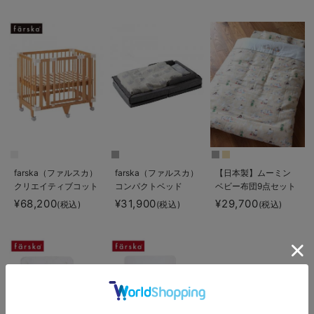
farska（ファルスカ）
farska（ファルスカ）
【日本製】ムーミン
クリエイティブコット
コンパクトベッド
ベビー布団9点セット
Free
¥68,200
¥31,900
¥29,700
(税込)
(税込)
(税込)