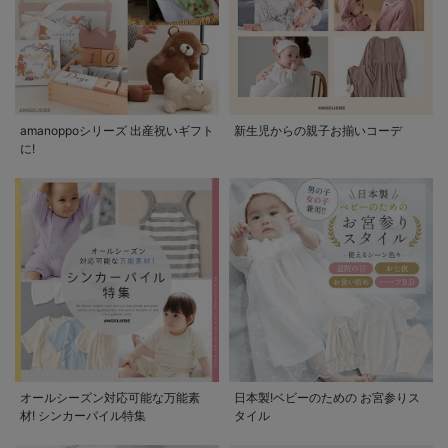
amanoppoシリーズ 出産祝いギフト
新生児からの親子お揃いコーデ
に!
オールシーズン対応可能な万能素
日本製!ベビーのための お宮参りス
材! シンカーパイル特集
タイル