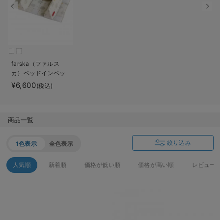
ベビー リュック
erbaviva（エルバビーバ）
ベビー 小物
安心の日本製。先輩ママが買ってよかった！本当に必要な出産準備品
ハレの日に着るANGELIEBEのセレモニー
farska（ファルス
買って正解！高評価レビューアイテム
カ）ベッドインベッ
ド エイド
¥6,600
(税込)
冬に可愛いニットがお得！
親子コーデ｜ママとベビーにおすすめ！
商品一覧
便利な育児家電
絞り込み
1色表示
全色表示
Gift Selection 出産祝い
人気順
新着順
価格が低い順
価格が高い順
レビュー
ロンパースはいつからいつまで使う？選ぶポイントも解説！
保育園・入園準備特集
ファルスカ