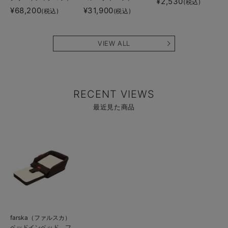
¥2,530
(税込)
Free
Cool
¥68,200
¥31,900
(税込)
(税込)
VIEW ALL
RECENT VIEWS
最近見た商品
商
品
詳
細
を
見
る
商
farska（ファルスカ）
品
ベッドインベッド フ