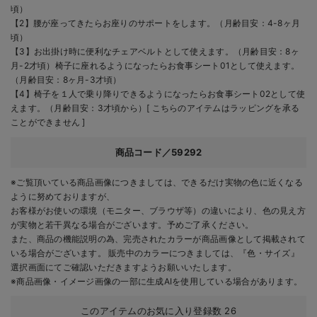
頃）
【2】腰が座ってきたらお座りのサポートをします。（月齢目安：4-8ヶ月
頃）
【3】お出掛け時に便利なチェアベルトとして使えます。（月齢目安：8ヶ
月-2才頃）椅子に座れるようになったらお食事シート01として使えます。
（月齢目安：8ヶ月-3才頃）
【4】椅子を１人で乗り降りできるようになったらお食事シート02として使
えます。（月齢目安：3才頃から）[ こちらのアイテムはラッピングを承る
ことができません ]
商品コード／59292
※ご覧頂いている商品画像につきましては、できるだけ実物の色に近くなる
ように努めておりますが、
お客様がお使いの環境（モニター、ブラウザ等）の違いにより、色の見え方
が実物と若干異なる場合がございます。予めご了承ください。
また、商品の機能説明の為、完売されたカラーが商品画像として掲載されて
いる場合がございます。 販売中のカラーにつきましては、『色・サイズ』
選択画面にてご確認いただきますようお願いいたします。
※商品画像・イメージ画像の一部に生成AIを使用している場合があります。
このアイテムのお気に入り登録数
26