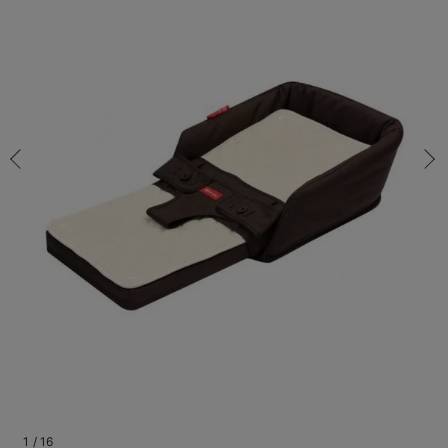
ブラウン/残り1点
コンビ肌着・新生児/ベビー肌着
ベビー ワンピース
ベビー袴
ベビー ブランケット・タオルケット
子育て便利家電
抱っこ紐
夏のお役立ちベビーウェア
【アウトレット】トップス・授乳トップス
透け防止
再入荷｜アウター
トップス
【37周年祭セール】4
【〜10℃】3月中旬
涼しくて可愛い「ワン
デニム
きれいめトップス派
マタニティインナー
【オフィスカジュアル
パンツタイプ
【フォーマル】ボトム
【ベビー】半袖
2WAYオール
Aライン ・フレアワ
〜5,000円（税込）
綿混素材
赤ちゃんへ使うもの
【冬のあったか特集】
ブラウン/残り1点
ツーウェイオール・2WAYオール（新生児）
ベビー パンツ
おくるみ（新生児）
プレイマット・ベビー マット
ベビーケープ
シンカーパイル特集
【アウトレット】ボトムス
見えてもカワイイ
パンツ
レギンス
きれいめスカート派
ベビー
【フォーマル】トップ
【ベビー】グッズ
コンビ肌着
Iライン ・タイトシ
〜10,000円（税込）
腹巻・ひざ上パンツ
産後に使うグッズ
【冬のあったか特集】
￥15,400
ベビー ブルマ
ベビー 雑貨 小物
ベビーの動物なりきり特集
【アウトレット】パジャマ
コットン素材
スカート
オフィス
きれいめ美脚パンツ派
短肌着
快適ウェア10%OFF
ジャンパースカート/
10,001円（税込）〜
保温&リカバリー
【冬のあったか特集】
カートに入れる
ベビー スカート
ベビー安全グッズ
ベビー 夏のお役立ちグッズ特集
【アウトレット】インナー
冷房対策
パジャマ
ツィード派
セット
ワーク・オフィス
女の子におススメのギ
レギンス・タイツ
ベビートップス
ベビーおもちゃ
【素材別】ベビーロンパース特集
【アウトレット】ベビー
接触冷感素材
インナー
MAX55%OFF ブラッ
王道シンプル派
カジュアル
男の子におススメのギ
カップ付きインナー
ネイビー/残り1点
ベビー アウター
メモリアルグッズ
袴ロンパース特集
Tシャツブラ
雑貨
セットアップ派
フォーマル / オケー
定番ギフト
あったか度◎
ネイビー/残り1点
￥15,400
ベビー セットアップ
授乳・調乳・お食事
ブラトップ
ベビー
あったかアイテム｜ベ
もらって嬉しいギフト
裏起毛素材
カートに入れる
スタイ・よだれかけ（新生児・ベビー）
哺乳瓶
親子セット
かわいくておもしろい
ベビー帽子（新生児・乳児）
赤ちゃん 洗剤・洗濯用品・お掃除
快適機能ウェア特集 トップス
何枚あっても嬉しいア
閉じる
新生児スリーパー・ベビーパジャマ
赤ちゃん お風呂・ベビースキンケア
快適機能ウェア特集 ボトムス
長く使えるアイテム
おむつ関連グッズ
快適機能ウェア特集 パジャマ
ベビーシューズ・ファーストシューズ・ベビー靴下
お部屋映えアイテム
1
/
16