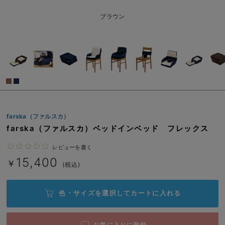
ベビー リュック
erbaviva（エルバビーバ）
ブラウン
ベビー 小物
安心の日本製。先輩ママが買ってよかった！本当に必要な出産準備品
ハレの日に着るANGELIEBEのセレモニー
買って正解！高評価レビューアイテム
冬に可愛いニットがお得！
親子コーデ｜ママとベビーにおすすめ！
farska（ファルスカ）
farska（ファルスカ）ベッドインベッド フレックス
便利な育児家電
レビューを書く
Gift Selection 出産祝い
15,400
￥
(税込)
ロンパースはいつからいつまで使う？選ぶポイントも解説！
保育園・入園準備特集
色・サイズを選択して
カートに入れる
ファルスカ
お気に入りに登録