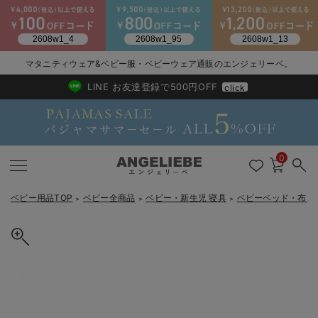
2026/NewArrival
送料495円(一部地域を除く) 7,700円以上で送料無料
マタニティウェア&ベビー服・ベビーウェア通販のエンジェリーベ。
LINE お友達登録で500円OFF
click
0
ベビー用品TOP
ベビー全商品
ベビー・新生児 寝具
ベビーベッド・布団
＞
＞
＞
戻る
戻る
戻る
戻る
戻る
戻る
戻る
戻る
戻る
戻る
戻る
戻る
戻る
戻る
戻る
戻る
戻る
戻る
戻る
戻る
戻る
戻る
戻る
戻る
戻る
戻る
戻る
戻る
戻る
戻る
戻る
カートに入れる
新生児服全て
ベビー服全て
シーズンアイテム全て
ベビー・新生児 寝具全て
ベビー 雑貨全て
お出かけグッズ全て
ベビー｜季節の特集全て
アウトレット全て
特集全て
再入荷全て
送料無料アイテム全て
ブラキャミ おまとめ
【37周年祭セール】
気温差別オススメアイ
マタニティウェア お
こだわりの履き心地！
出産準備応援割全て
春のマタニティワンピ
Gift Selection 
冬の冷え対策インナー
入院準備の持ち物チェ
冬のあったか特集全て
farska（ファルスカ）ベッドインベッド フレックス
出産準備
ロンパース・カバーオール
甚平・浴衣
ベビーベッド・布団 （ベビー・新生児）
ベビーカー
猛暑からベビーを守るひんやりグッズ
【アウトレット】ワンピース
抗菌防臭加工
再入荷｜インナー
ベビーチェア（ハイローチェア）・ベビーラック
ワンピース
【37周年祭セール】2
【15℃】3月下旬～
動きやすく着回しでき
強撚スムース(コスパ
【おまとめ割】パジャ
カジュアル
ジャケット派
マタニティパジャマ
【オフィスカジュアル
レギンスタイプ
【フォーマル】ワンピ
【ベビー】長袖
ハンカチ
快適ウェア10%OFF
セットアップ・ レイ
〜3,000円（税込）
薄くてあったか
入院してすぐ使うグッ
【冬のあったか特集】