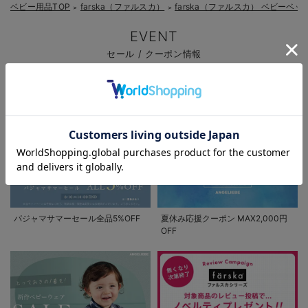
ベビー用品TOP
farska（ファルスカ）
farska（ファルスカ） ベビーベ
＞
＞
EVENT
セール / クーポン情報
お気に入り商品を確認する
お買い物を続ける
カートへ進む
パジャマサマーセール全品5%OFF
夏休み応援クーポン MAX2,000円
OFF