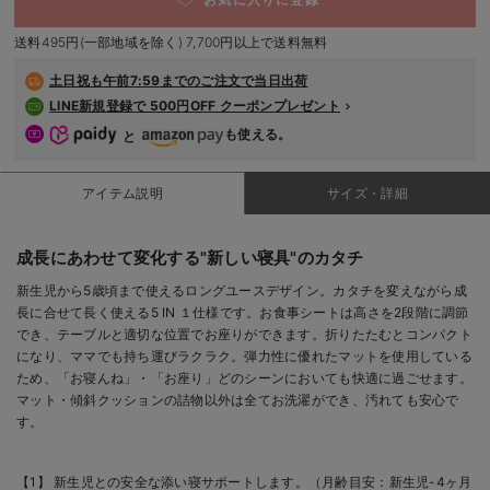
デロンギ
送料495円(一部地域を除く) 7,700円以上で送料無料
入院準備の持ち物チェック
土日祝も
午前7:59までのご注文で当日出荷
LINE新規登録で 500円OFF クーポンプレゼント
も使える。
と
アイテム説明
サイズ・詳細
成長にあわせて変化する"新しい寝具"のカタチ
新生児から5歳頃まで使えるロングユースデザイン。カタチを変えながら成
長に合せて長く使える5 IN １仕様です。お食事シートは高さを2段階に調節
でき、テーブルと適切な位置でお座りができます。折りたたむとコンパクト
になり、ママでも持ち運びラクラク。弾力性に優れたマットを使用している
ため、「お寝んね」・「お座り」どのシーンにおいても快適に過ごせます。
マット・傾斜クッションの詰物以外は全てお洗濯ができ、汚れても安心で
す。
【1】 新生児との安全な添い寝サポートします。（月齢目安：新生児-4ヶ月