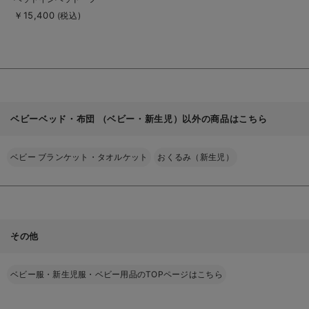
詳
細
レックス
￥15,400
(税込)
を
見
る
ベビーベッド・布団 （ベビー・新生児）以外の商品はこちら
ベビー ブランケット・タオルケット
おくるみ（新生児）
その他
ベビー服・新生児服・ベビー用品のTOPページはこちら