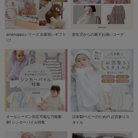
amanoppoシリーズ 出産祝いギフト
新生児からの親子お揃いコーデ
に!
オールシーズン対応可能な万能素
日本製!ベビーのための お宮参りス
材! シンカーパイル特集
タイル