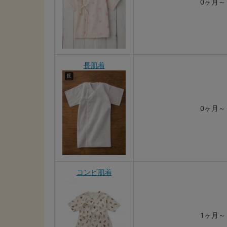
0ヶ月～
長肌着
0ヶ月～
コンビ肌着
1ヶ月～