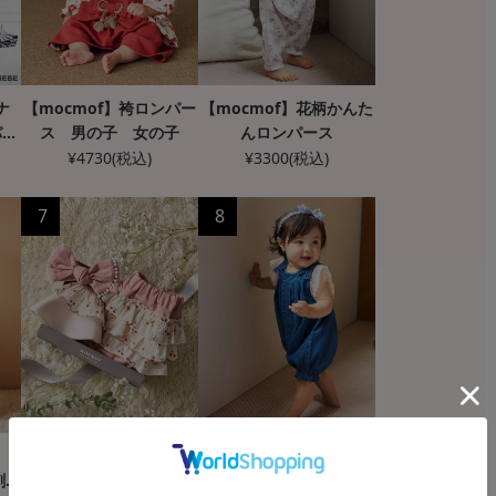
ナ
【mocmof】袴ロンパー
【mocmof】花柄かんた
パー
ス 男の子 女の子
んロンパース
¥
4730
(税込)
¥
3300
(税込)
7
8
【mocmof】女の子おめ
【La Stella】リボンギャ
ん刺繍
かしギフトセット
ザーデニムロンパース