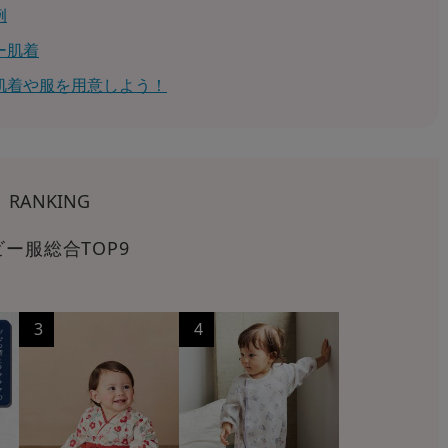
例
ー肌着
肌着や服を用意しよう！
RANKING
ビー服総合TOP9
3
4