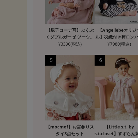
【親子コーデ可】ぷくぷ
【Angeliebeオリジ
くダブルガーゼ ツーウェ
ル】羽織付き袴ロン
イオール（2wayオー
ス 男の子
¥
3390
(税込)
¥
7980
(税込)
ル） ロンパース
5
6
【mocmof】お宮参りス
【Little s.t. by
タイ3点セット
s.t.closet】すずら