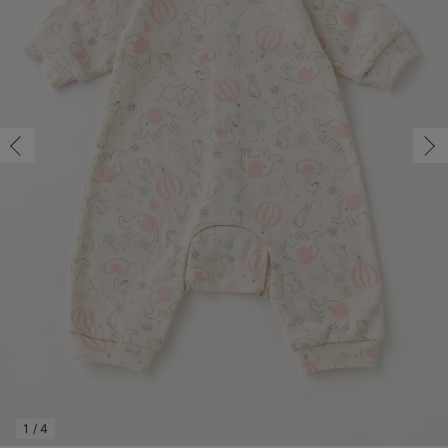
コンビ肌着・新生児/ベビー肌着
ベビー ワンピース
ベビー袴
ベビー ブランケット・タオルケット
子育て便利家電
抱っこ紐
夏のお役立ちベビーウェア
【アウトレット】トップス・授乳トップス
透け防止
再入荷｜アウター
トップス
【37周年祭セール】4
【〜10℃】3月中旬
涼しくて可愛い「ワン
デニム
きれいめトップス派
マタニティインナー
【オフィスカジュアル
パンツタイプ
【フォーマル】ボトム
【ベビー】半袖
2WAYオール
Aライン ・フレアワ
〜5,000円（税込）
綿混素材
赤ちゃんへ使うもの
【冬のあったか特集】
ツーウェイオール・2WAYオール（新生児）
ベビー パンツ
おくるみ（新生児）
プレイマット・ベビー マット
ベビーケープ
シンカーパイル特集
【アウトレット】ボトムス
見えてもカワイイ
パンツ
レギンス
きれいめスカート派
ベビー
【フォーマル】トップ
【ベビー】グッズ
コンビ肌着
Iライン ・タイトシ
〜10,000円（税込）
腹巻・ひざ上パンツ
産後に使うグッズ
【冬のあったか特集】
ベビー ブルマ
ベビー 雑貨 小物
ベビーの動物なりきり特集
【アウトレット】パジャマ
コットン素材
スカート
オフィス
きれいめ美脚パンツ派
短肌着
快適ウェア10%OFF
ジャンパースカート/
10,001円（税込）〜
保温&リカバリー
【冬のあったか特集】
ベビー スカート
ベビー安全グッズ
ベビー 夏のお役立ちグッズ特集
【アウトレット】インナー
冷房対策
パジャマ
ツィード派
セット
ワーク・オフィス
女の子におススメのギ
レギンス・タイツ
ベビートップス
ベビーおもちゃ
【素材別】ベビーロンパース特集
【アウトレット】ベビー
接触冷感素材
インナー
MAX55%OFF ブラッ
王道シンプル派
カジュアル
男の子におススメのギ
カップ付きインナー
ベビー アウター
メモリアルグッズ
袴ロンパース特集
Tシャツブラ
雑貨
セットアップ派
フォーマル / オケー
定番ギフト
あったか度◎
ベビー セットアップ
授乳・調乳・お食事
ブラトップ
ベビー
あったかアイテム｜ベ
もらって嬉しいギフト
裏起毛素材
スタイ・よだれかけ（新生児・ベビー）
哺乳瓶
親子セット
かわいくておもしろい
ベビー帽子（新生児・乳児）
赤ちゃん 洗剤・洗濯用品・お掃除
快適機能ウェア特集 トップス
何枚あっても嬉しいア
新生児スリーパー・ベビーパジャマ
赤ちゃん お風呂・ベビースキンケア
快適機能ウェア特集 ボトムス
長く使えるアイテム
おむつ関連グッズ
快適機能ウェア特集 パジャマ
ベビーシューズ・ファーストシューズ・ベビー靴下
お部屋映えアイテム
1
/
4