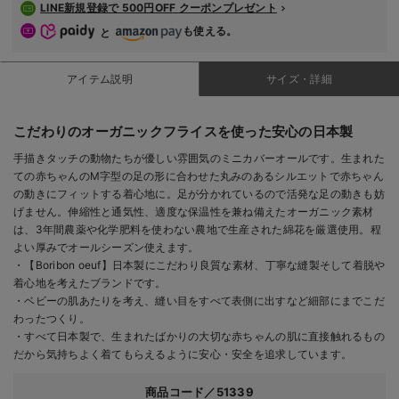
LINE新規登録で 500円OFF クーポンプレゼント
も使える。
と
アイテム説明
サイズ・詳細
こだわりのオーガニックフライスを使った安心の日本製
手描きタッチの動物たちが優しい雰囲気のミニカバーオールです。生まれた
ての赤ちゃんのМ字型の足の形に合わせた丸みのあるシルエットで赤ちゃん
の動きにフィットする着心地に。足が分かれているので活発な足の動きも妨
げません。伸縮性と通気性、適度な保温性を兼ね備えたオーガニック素材
は、3年間農薬や化学肥料を使わない農地で生産された綿花を厳選使用。程
よい厚みでオールシーズン使えます。
・【Boribon oeuf】日本製にこだわり良質な素材、丁寧な縫製そして着脱や
着心地を考えたブランドです。
・ベビーの肌あたりを考え、縫い目をすべて表側に出すなど細部にまでこだ
わったつくり。
・すべて日本製で、生まれたばかりの大切な赤ちゃんの肌に直接触れるもの
だから気持ちよく着てもらえるように安心・安全を追求しています。
商品コード／51339