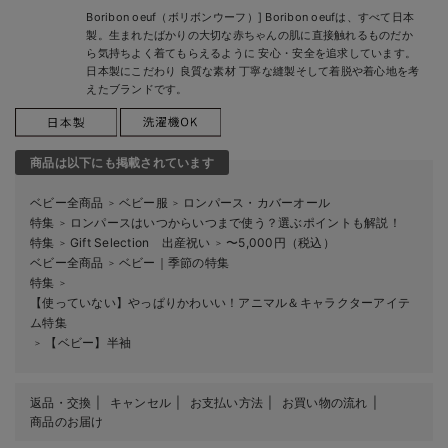
Boribon oeuf（ボリボンウーフ）] Boribon oeufは、すべて日本
製。生まれたばかりの大切な赤ちゃんの肌に直接触れるものだか
ら気持ちよく着てもらえるように 安心・安全を追求しています。
日本製にこだわり 良質な素材 丁寧な縫製そして着脱や着心地を考
えたブランドです。
商品は以下にも掲載されています
ベビー全商品
ベビー服
ロンパース・カバーオール
＞
＞
特集
ロンパースはいつからいつまで使う？選ぶポイントも解説！
＞
特集
Gift Selection 出産祝い
〜5,000円（税込）
＞
＞
ベビー全商品
ベビー｜季節の特集
＞
特集
＞
【使っていない】やっぱりかわいい！アニマル＆キャラクターアイテ
ム特集
【ベビー】半袖
＞
返品・交換
キャンセル
お支払い方法
お買い物の流れ
商品のお届け