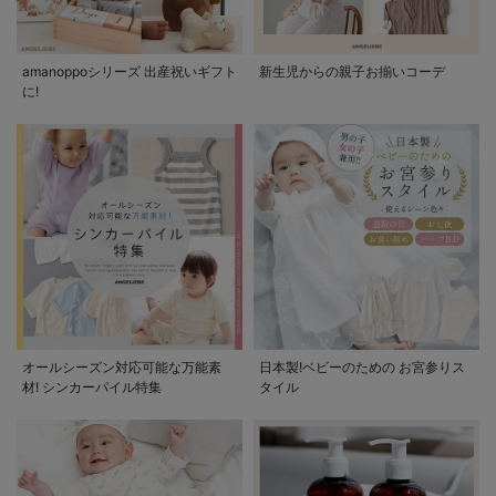
amanoppoシリーズ 出産祝いギフト
新生児からの親子お揃いコーデ
に!
オールシーズン対応可能な万能素
日本製!ベビーのための お宮参りス
材! シンカーパイル特集
タイル