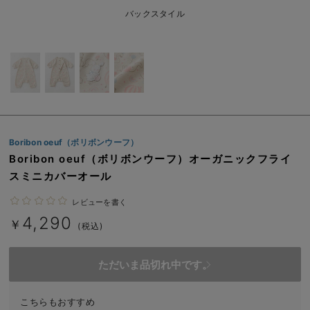
ベビー リュック
erbaviva（エルバビーバ）
バックスタイル
ベビー 小物
安心の日本製。先輩ママが買ってよかった！本当に必要な出産準備品
ハレの日に着るANGELIEBEのセレモニー
買って正解！高評価レビューアイテム
冬に可愛いニットがお得！
Boribon oeuf（ボリボンウーフ）
親子コーデ｜ママとベビーにおすすめ！
Boribon oeuf（ボリボンウーフ）オーガニックフライ
スミニカバーオール
便利な育児家電
レビューを書く
Gift Selection 出産祝い
4,290
￥
(税込)
ロンパースはいつからいつまで使う？選ぶポイントも解説！
ただいま品切れ中です。
保育園・入園準備特集
ファルスカ
こちらもおすすめ