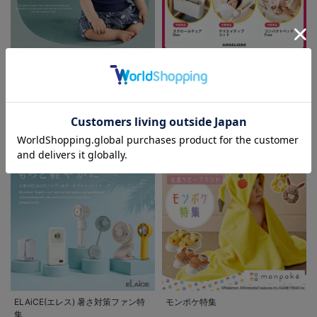
新作ベビーウェア 最大20%OFF
ファルスカ レビュー投稿でノベル
ティプレゼント!
お気に入り商品を確認する
お買い物を続ける
カートへ進む
FEATURE
ベビー服/ベビー用品に関する特集
ELAiCE(エレス) 暑さ対策ファン特
モンポケ特集
集