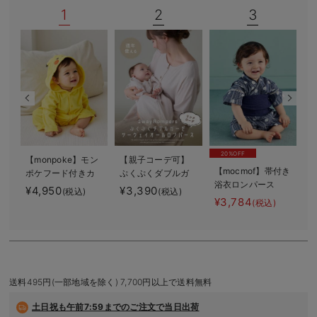
1
2
3
デロンギ
入院準備の持ち物チェック
20%OFF
【monpoke】モン
【親子コーデ可】
【
【mocmof】帯付き
ポケフード付きカ
ぷくぷくダブルガ
浴衣ロンパース
バーオール
ーゼ ツーウェイオ
¥4,950
¥3,390
¥
(税込)
(税込)
ール（2wayオー
¥3,784
(税込)
ル） ロンパース
送料495円(一部地域を除く) 7,700円以上で送料無料
土日祝も
午前7:59までのご注文で当日出荷