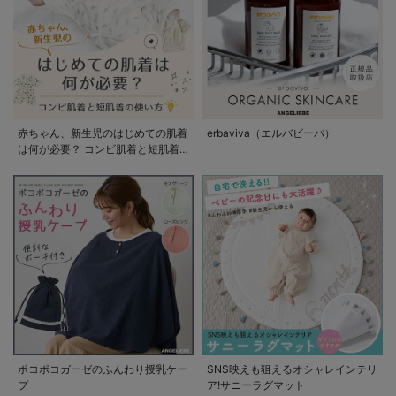
赤ちゃん、新生児のはじめての肌着
erbaviva（エルバビーバ）
は何が必要？ コンビ肌着と短肌着
の使い方
ポコポコガーゼのふんわり授乳ケー
SNS映えも狙えるオシャレインテリ
プ
ア!サニーラグマット