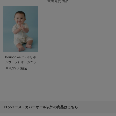
最近見た商品
商
品
詳
細
を
見
る
商
Boribon oeuf（ボリボ
品
ンウーフ）オーガニッ
詳
細
クフライスミニカバー
￥4,290
(税込)
を
オール
見
る
ロンパース・カバーオール以外の商品はこちら