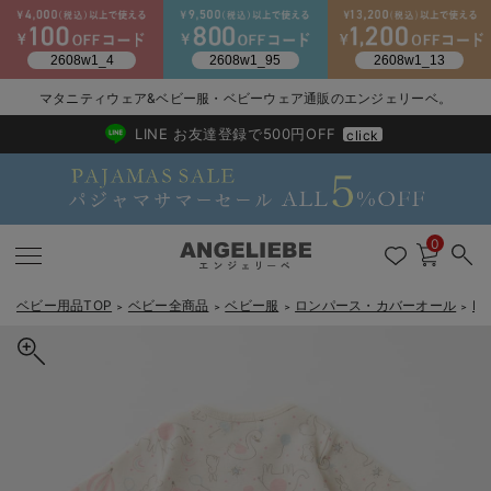
2026/NewArrival
送料495円(一部地域を除く) 7,700円以上で送料無料
マタニティウェア&ベビー服・ベビーウェア通販のエンジェリーベ。
LINE お友達登録で500円OFF
click
0
ベビー用品TOP
ベビー全商品
ベビー服
ロンパース・カバーオール
B
＞
＞
＞
＞
戻る
戻る
戻る
戻る
戻る
戻る
戻る
戻る
戻る
戻る
戻る
戻る
戻る
戻る
戻る
戻る
戻る
戻る
戻る
戻る
戻る
戻る
戻る
戻る
戻る
戻る
戻る
戻る
戻る
戻る
戻る
新生児服全て
ベビー服全て
シーズンアイテム全て
ベビー・新生児 寝具全て
ベビー 雑貨全て
お出かけグッズ全て
ベビー｜季節の特集全て
アウトレット全て
特集全て
再入荷全て
送料無料アイテム全て
ブラキャミ おまとめ
【37周年祭セール】
気温差別オススメアイ
マタニティウェア お
こだわりの履き心地！
出産準備応援割全て
春のマタニティワンピ
Gift Selection 
冬の冷え対策インナー
入院準備の持ち物チェ
冬のあったか特集全て
出産準備
ロンパース・カバーオール
甚平・浴衣
ベビーベッド・布団 （ベビー・新生児）
ベビーカー
猛暑からベビーを守るひんやりグッズ
【アウトレット】ワンピース
抗菌防臭加工
再入荷｜インナー
ベビーチェア（ハイローチェア）・ベビーラック
ワンピース
【37周年祭セール】2
【15℃】3月下旬～
動きやすく着回しでき
強撚スムース(コスパ
【おまとめ割】パジャ
カジュアル
ジャケット派
マタニティパジャマ
【オフィスカジュアル
レギンスタイプ
【フォーマル】ワンピ
【ベビー】長袖
ハンカチ
快適ウェア10%OFF
セットアップ・ レイ
〜3,000円（税込）
薄くてあったか
入院してすぐ使うグッ
【冬のあったか特集】