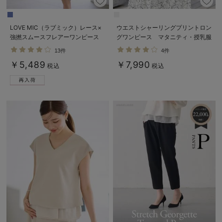
LOVE MIC（ラブミック）レース×
ウエストシャーリングプリントロン
強撚スムースフレアーワンピース
グワンピース マタニティ・授乳服
マタニティ・授乳服【出産後も長く
【出産後も長く使える】
13件
4件
使える】
￥5,489
￥7,990
税込
税込