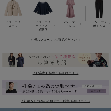
erbaviva（エルバビーバ）
安心の日本製。先輩ママが買ってよかった！本当に必要な出産準備品
マタニティ
マタニティ
マタニティ
マタニティ
ハレの日に着るANGELIEBEのセレモニー
スーツ
オフィス・
ドレス
ボトムス
通勤服
買って正解！高評価レビューアイテム
横スクロールでご確認ください
冬に可愛いニットがお得！
親子コーデ｜ママとベビーにおすすめ！
便利な育児家電
→お宮参り特集！詳細はコチラ
Gift Selection 出産祝い
ロンパースはいつからいつまで使う？選ぶポイントも解説！
保育園・入園準備特集
→妊婦さんの為の喪服マナー特集 詳細はコチラ
ファルスカ