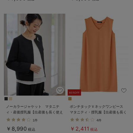
60%OFF
ノーカラージャケット マタニテ
ポンチタックＶネックワンピース
ィ・産後授乳服【出産後も長く使え
マタニティ・授乳服【出産後も長く
る】
使える】
1件
4件
￥8,990
￥2,411
税込
税込