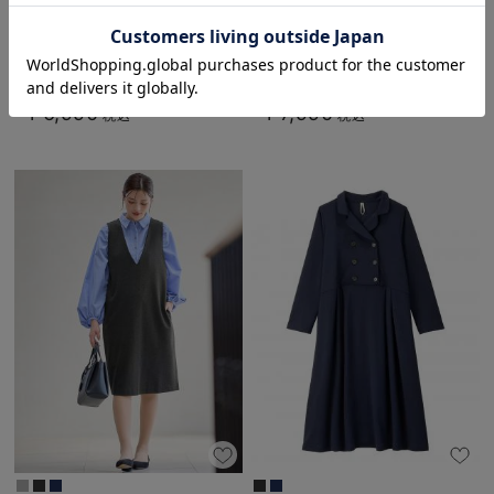
お気に入り商品を確認する
ストレッチジョーゼットフレアスカ
自宅で洗える半袖ワンピース マタ
ート マタニティ・産後【出産後も
ニティ・授乳服【出産後も長く使え
長く使える】
る】
￥6,990
￥7,990
税込
税込