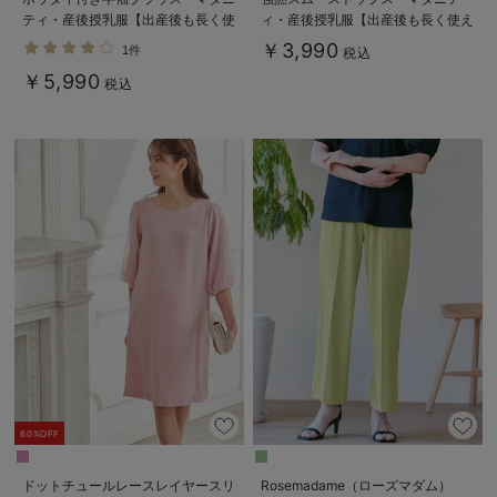
ティ・産後授乳服【出産後も長く使
ィ・産後授乳服【出産後も長く使え
える】
る】
￥3,990
1件
税込
￥5,990
税込
60%OFF
ドットチュールレースレイヤースリ
Rosemadame（ローズマダム）