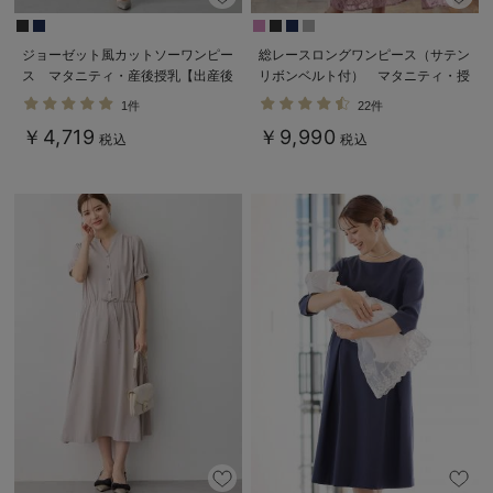
ジョーゼット風カットソーワンピー
総レースロングワンピース（サテン
ス マタニティ・産後授乳【出産後
リボンベルト付） マタニティ・授
も長く使える】Rosemadame（ロ
乳服【出産後も長く使える】
1件
22件
ーズマダム）
￥4,719
￥9,990
税込
税込