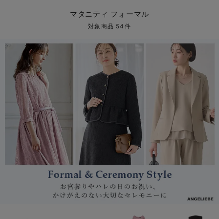
マタニティ パンツ
マタニティ ショーツ
授乳トップス
マタニティ オフィス 通勤服
授乳 ケープ
マタニティレギンス
【アウトレット】トップス・授乳トップス
透け防止
再入荷｜アウター
トップス
【37周年祭セール】4
【〜10℃】3月中旬
涼しくて可愛い「ワン
デニム
きれいめトップス派
マタニティインナー
【オフィスカジュアル
パンツタイプ
【フォーマル】ボトム
【ベビー】半袖
2WAYオール
Aライン ・フレアワ
〜5,000円（税込）
綿混素材
赤ちゃんへ使うもの
【冬のあったか特集】
マタニティ フォーマル
マタニティ スカート
妊婦帯・腹帯・産前ガードル
マタニティ ドレス（結婚式・お呼ばれ）
【アウトレット】ボトムス
見えてもカワイイ
パンツ
レギンス
きれいめスカート派
ベビー
【フォーマル】トップ
【ベビー】グッズ
コンビ肌着
Iライン ・タイトシ
〜10,000円（税込）
腹巻・ひざ上パンツ
産後に使うグッズ
【冬のあったか特集】
対象商品 54件
マタニティ トップス
マタニティ 授乳 キャミソール
マタニティ フォーマル パンツ・ボトムス
【アウトレット】パジャマ
コットン素材
スカート
オフィス
きれいめ美脚パンツ派
短肌着
快適ウェア10%OFF
ジャンパースカート/
10,001円（税込）〜
保温&リカバリー
【冬のあったか特集】
マタニティ アウター（コート）・ママコート
産褥ショーツ
【アウトレット】インナー
冷房対策
パジャマ
ツィード派
セット
ワーク・オフィス
女の子におススメのギ
レギンス・タイツ
骨盤・マタニティベルト （妊娠中・産後）
【アウトレット】ベビー
接触冷感素材
インナー
MAX55%OFF ブラッ
王道シンプル派
カジュアル
男の子におススメのギ
カップ付きインナー
産後 ガードル インナー
Tシャツブラ
雑貨
セットアップ派
フォーマル / オケー
定番ギフト
あったか度◎
マタニティ 腹巻き
ブラトップ
ベビー
あったかアイテム｜ベ
もらって嬉しいギフト
裏起毛素材
親子セット
かわいくておもしろい
快適機能ウェア特集 トップス
何枚あっても嬉しいア
快適機能ウェア特集 ボトムス
長く使えるアイテム
快適機能ウェア特集 パジャマ
お部屋映えアイテム