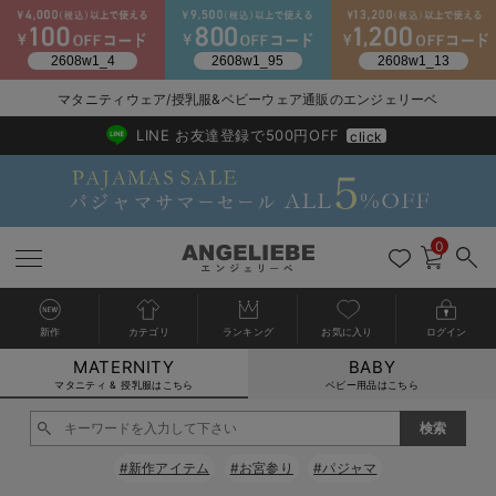
マタニティウェア/授乳服&ベビーウェア通販のエンジェリーベ
2026/NewArrival
送料495円(一部地域を除く) 7,700円以上で送料無料
LINE お友達登録で500円OFF
click
0
新作
カテゴリ
ランキング
お気に入り
ログイン
MATERNITY
BABY
戻る
戻る
戻る
戻る
戻る
戻る
戻る
戻る
戻る
戻る
戻る
戻る
戻る
戻る
戻る
戻る
戻る
戻る
戻る
戻る
戻る
戻る
戻る
戻る
戻る
戻る
戻る
戻る
戻る
戻る
戻る
カートに入れる
マタニティ & 授乳服はこちら
ベビー用品はこちら
マタニティウェア全て
マタニティ 下着・インナー全て
授乳服全て
マタニティ フォーマル全て
授乳用品全て
マタニティレッグウェア全て
マタニティ ボディケア全て
アウトレット全て
特集全て
再入荷全て
送料無料アイテム全て
ブラキャミ おまとめ
【37周年祭セール】
気温差別オススメアイ
マタニティウェア お
こだわりの履き心地！
出産準備応援割全て
春のマタニティワンピ
Gift Selection 
冬の冷え対策インナー
入院準備の持ち物チェ
冬のあったか特集全て
閉じる
マタニティ ワンピース
授乳ワンピース
マタニティ スーツ
妊婦用 抱き枕・授乳クッション
マタニティストッキング・タイツ
妊娠線クリーム
【アウトレット】ワンピース
抗菌防臭加工
再入荷｜インナー
授乳ブラ・マタニティブラ（マタニティインナー・産後用品）
ワンピース
【37周年祭セール】2
【15℃】3月下旬～
動きやすく着回しでき
強撚スムース(コスパ
【おまとめ割】パジャ
カジュアル
ジャケット派
マタニティパジャマ
【オフィスカジュアル
レギンスタイプ
【フォーマル】ワンピ
【ベビー】長袖
ハンカチ
快適ウェア10%OFF
セットアップ・ レイ
〜3,000円（税込）
薄くてあったか
入院してすぐ使うグッ
【冬のあったか特集】
#新作アイテム
#お宮参り
#パジャマ