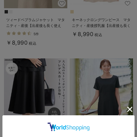
ツィードペプラムジャケット マタ
キーネックロングワンピース マタ
ニティ・産後【出産後も長く使え
ニティ・産後授乳服【出産後も長く
る】
使える】
￥8,990
5件
税込
￥8,990
税込