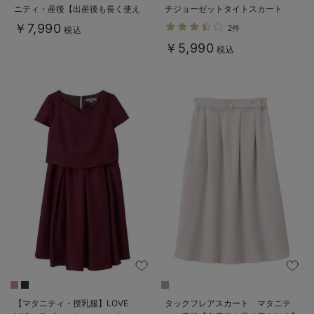
ニティ・産後【出産後も長く使え
チジョーゼットタイトスカート
る】
￥7,990
2件
税込
￥5,990
税込
【マタニティ・授乳服】LOVE
タックフレアスカート マタニテ