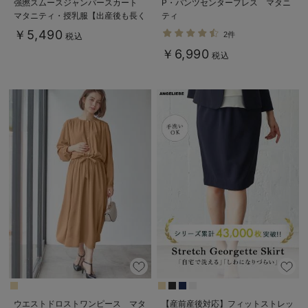
強撚スムースジャンパースカート
P・パンツセンタープレス マタニ
マタニティ・授乳服【出産後も長く
ティ
使える】
￥5,490
2件
税込
￥6,990
税込
ウエストドロストワンピース マタ
【産前産後対応】フィットストレッ