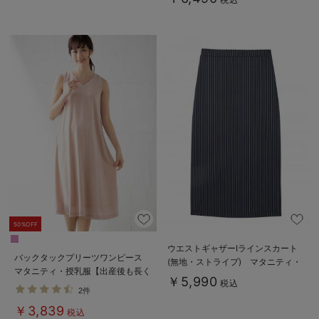
50%OFF
ウエストギャザーIラインスカート
バックタックプリーツワンピース
(無地・ストライプ) マタニティ・
マタニティ・授乳服【出産後も長く
産後【産後も長く着られる】
￥5,990
税込
使える】
2件
￥3,839
税込