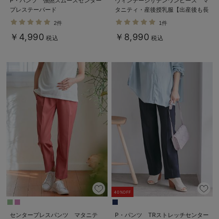
P・パンツ 強撚スムースセンター
ヴィンテージサテンワンピース マ
プレステーパード
タニティ・産後授乳服【出産後も長
く使える】
2件
1件
￥4,990
￥8,990
税込
税込
40%OFF
センタープレスパンツ マタニテ
P・パンツ TRストレッチセンター