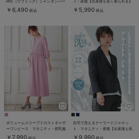
MIC（ラブミック）シャンタンハー
ィ・産後【出産後も長く着られる】
トネックフレアワンピース
￥6,490
￥5,990
税込
税込
ボリュームスリーブドロストギャザ
自宅で洗えるテーラードジャケッ
ーワンピース マタニティ・授乳服
ト マタニティ・産後【出産後も長
【出産後も長く使える】
く使える】
￥7,990
￥9,990
税込
税込