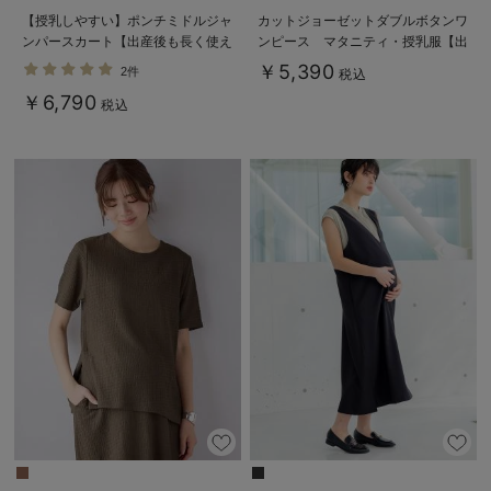
【授乳しやすい】ポンチミドルジャ
カットジョーゼットダブルボタンワ
ンパースカート【出産後も長く使え
ンピース マタニティ・授乳服【出
る】
産後も長く使える】fairy（フェアリ
￥5,390
2件
税込
ー）
￥6,790
税込