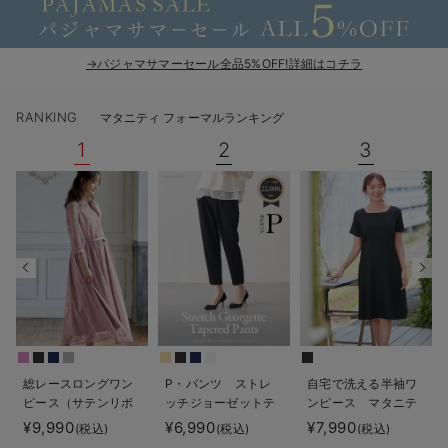
デロンギ
入院準備の持ち物チェック
→パジャマサマーセール全品5%OFF!詳細はコチラ
RANKING
マタニティ フォーマルランキング
1
2
3
総レースロングワン
P・パンツ ストレ
自宅で洗える半袖ワ
ピース（サテンリボ
ッチジョーゼットテ
ンピース マタニテ
ンベルト付） マタ
ーパード
ィ・授乳服【出産後
¥9,990
¥6,990
¥7,990
(税込)
(税込)
(税込)
ニティ・授乳服【出
も長く使える】