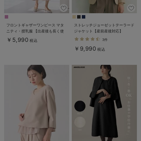
フロントギャザーワンピース マタ
ストレッチジョーゼットテーラード
ニティ・授乳服 【出産後も長く使
ジャケット【産前産後対応】
える】
￥5,990
3件
税込
￥9,990
税込