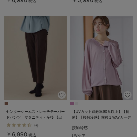
￥6,990
￥5,990
税込
税込
センターシームストレッチテーパー
【UVカット遮蔽率90％以上】【抗
ドパンツ マタニティ・産後 【出
菌】【接触冷感】前後２WAYカーデ
産後も長く使える】
ィガン マタニティ・授乳服【出産
4件
接触冷感
後も長く使える】
￥6,990
税込
UVケア