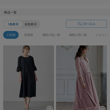
産後も長く使える】
商品一覧
絞り込み
1色表示
全色表示
人気順
新着順
価格が低い順
価格が高い順
レビュー