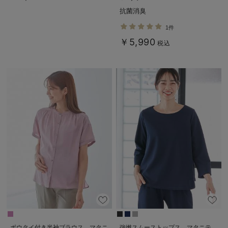
抗菌消臭
1件
￥5,990
税込
ボウタイ付き半袖ブラウス マタニ
強撚スムーストップス マタニテ