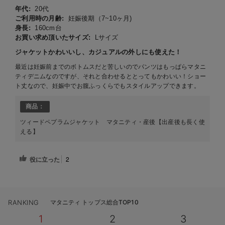
年代:
20代
ご利用時の月齢:
妊娠後期（7~10ヶ月)
身長:
160cm台
お買い求め頂いたサイズ:
Lサイズ
ジャケットかわいいし、カジュアルの外しにも使えた！
最近は妊娠前までのボトムスだと苦しいのでパンツはもっぱらマタニ
ティデニムなのですが、それと合わせるととってもかわいい！ショー
ト丈なので、妊娠中でお腹ふっくらでもスタイルアップできます。
商品：
ツィードペプラムジャケット マタニティ・産後【出産後も長く使
える】
役に立った
2
RANKING
マタニティ トップス総合TOP10
1
2
3