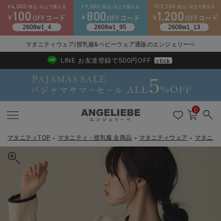
マタニティウェア/授乳服&ベビーウェア通販のエンジェリーベ
2026/NewArrival
送料495円(一部地域を除く) 7,700円以上で送料無料
LINE お友達登録で500円OFF
click
0
マタニティTOP
マタニティ・授乳服 全商品
マタニティウェア
マタニテ
＞
＞
＞
戻る
戻る
戻る
戻る
戻る
戻る
戻る
戻る
戻る
戻る
戻る
戻る
戻る
戻る
戻る
戻る
戻る
戻る
戻る
戻る
戻る
戻る
戻る
戻る
戻る
戻る
戻る
戻る
戻る
戻る
戻る
カートに入れる
マタニティウェア全て
マタニティ 下着・インナー全て
授乳服全て
マタニティ フォーマル全て
授乳用品全て
マタニティレッグウェア全て
マタニティ ボディケア全て
アウトレット全て
特集全て
再入荷全て
送料無料アイテム全て
ブラキャミ おまとめ
【37周年祭セール】
気温差別オススメアイ
マタニティウェア お
こだわりの履き心地！
出産準備応援割全て
春のマタニティワンピ
Gift Selection 
冬の冷え対策インナー
入院準備の持ち物チェ
冬のあったか特集全て
ツィードペプラムジャケット マタニティ・産後【出産後も長く使え
マタニティ ワンピース
授乳ワンピース
マタニティ スーツ
妊婦用 抱き枕・授乳クッション
マタニティストッキング・タイツ
妊娠線クリーム
【アウトレット】ワンピース
抗菌防臭加工
再入荷｜インナー
授乳ブラ・マタニティブラ（マタニティインナー・産後用品）
ワンピース
【37周年祭セール】2
【15℃】3月下旬～
動きやすく着回しでき
強撚スムース(コスパ
【おまとめ割】パジャ
カジュアル
ジャケット派
マタニティパジャマ
【オフィスカジュアル
レギンスタイプ
【フォーマル】ワンピ
【ベビー】長袖
ハンカチ
快適ウェア10%OFF
セットアップ・ レイ
〜3,000円（税込）
薄くてあったか
入院してすぐ使うグッ
【冬のあったか特集】
る】