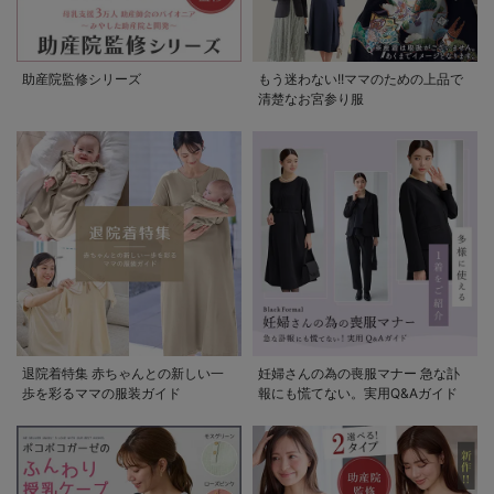
助産院監修シリーズ
もう迷わない!!ママのための上品で
清楚なお宮参り服
退院着特集 赤ちゃんとの新しい一
妊婦さんの為の喪服マナー 急な訃
歩を彩るママの服装ガイド
報にも慌てない。実用Q&Aガイド