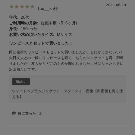
2023-08-20
fuu__ka様
年代:
20代
ご利用時の月齢:
妊娠中期（5~6ヶ月)
身長:
150cm台
お買い求め頂いたサイズ:
Mサイズ
ワンピースとセットで買いました！
同じ素材のワンピースもセットで買いましたが、とにかくかわいい！
先日友人とのご飯にワンピースを着てこちらのジャケットを肩に羽織
りましたが、友人からどこのものか聞かれました。秋になったら更に
沢山着たいです。
商品：
ツィードペプラムジャケット マタニティ・産後【出産後も長く使
える】
役に立った
2