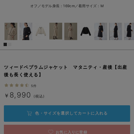
L/残り2点
オフ
erbaviva（エルバビーバ）
オフ／モデル身長：169cm／着用サイズ：M
L/残り2点
安心の日本製。先輩ママが買ってよかった！本当に必要な出産準備品
￥8,990
カートに入れる
ハレの日に着るANGELIEBEのセレモニー
買って正解！高評価レビューアイテム
冬に可愛いニットがお得！
閉じる
親子コーデ｜ママとベビーにおすすめ！
ツィードペプラムジャケット マタニティ・産後【出産
後も長く使える】
便利な育児家電
5件
Gift Selection 出産祝い
8,990
￥
(税込)
ロンパースはいつからいつまで使う？選ぶポイントも解説！
色・サイズを選択して
カートに入れる
保育園・入園準備特集
ファルスカ
お気に入りに登録