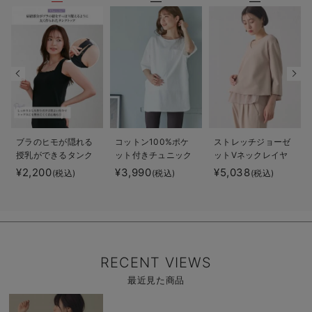
ブラのヒモが隠れる
コットン100%ポケ
ストレッチジョーゼ
授乳ができるタンク
ット付きチュニック
ットVネックレイヤ
トップ 抗菌防臭
トップス マタニテ
ードトップス マタ
¥2,200
¥3,990
¥5,038
(税込)
(税込)
(税込)
綿混モダール
ィ・授乳服【出産後
ニティ・授乳服【出
も長く使える】
産後も長く使える】
RECENT VIEWS
最近見た商品
商
品