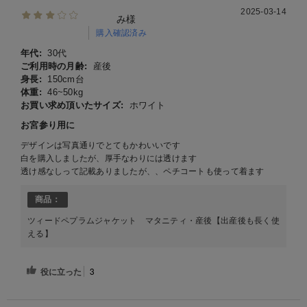
2025-03-14
み様
購入確認済み
年代:
30代
ご利用時の月齢:
産後
身長:
150cm台
体重:
46~50kg
お買い求め頂いたサイズ:
ホワイト
お宮参り用に
デザインは写真通りでとてもかわいいです
白を購入しましたが、厚手なわりには透けます
透け感なしって記載ありましたが、、ペチコートも使って着ます
商品：
ツィードペプラムジャケット マタニティ・産後【出産後も長く使
える】
役に立った
3