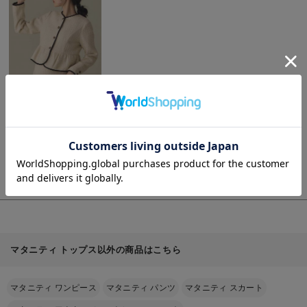
お買い物を続ける
カートへ進む
詳
細
を
見
RELATED ITEMS
る
関連商品
1
商
ツィードペプラムジャ
品
お気に入り商品を確認する
ケット マタニティ・
詳
細
産後【出産後も長く使
￥8,990
(税込)
を
える】
見
る
ツィードパフスリ
ーブワンピース
マタニティ・授乳
¥7,990
(税込)
服【出産後も長く
使える】
マタニティ トップス以外の商品はこちら
マタニティ ワンピース
マタニティ パンツ
マタニティ スカート