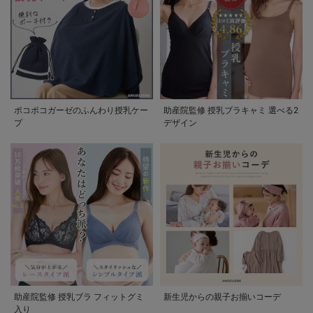
ポコポコガーゼのふんわり授乳ケー
助産院監修 授乳ブラキャミ 選べる2
プ
デザイン
助産院監修 授乳ブラ フィットグミ
新生児からの親子お揃いコーデ
入り