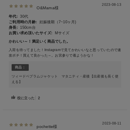
2023-08-13
O&Mama様
年代:
30代
ご利用時の月齢:
妊娠後期（7~10ヶ月)
身長:
150cm台
お買い求め頂いたサイズ:
Mサイズ
かわいい～！満足いく商品でした。
入荷を待ってました！Instagramで見てかわいいなと思っていたので速
攻ポチ！買えて良かった～。お宮参りで着ようかな！
商品：
ツィードペプラムジャケット マタニティ・産後【出産後も長く使
える】
役に立った
2
2023-08-11
pochette様