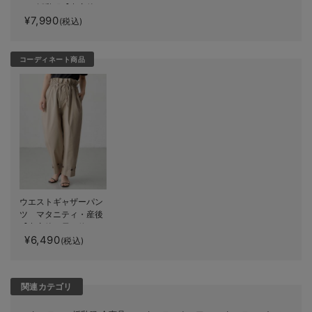
ィ・授乳服【出産後も
¥7,990
長く使える】
(税込)
コーディネート商品
ウエストギャザーパン
ツ マタニティ・産後
【出産後も長く使え
¥6,490
る】
(税込)
関連カテゴリ