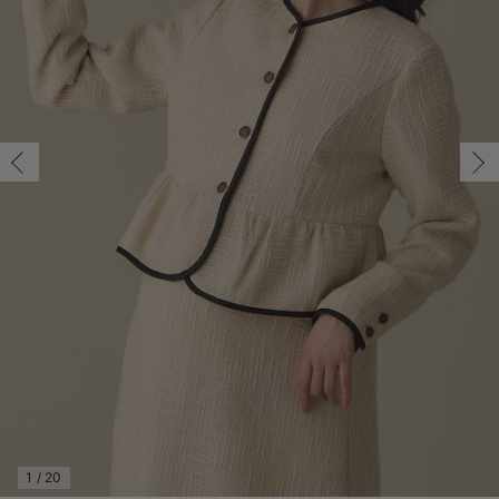
マタニティ パンツ
マタニティ ショーツ
授乳トップス
マタニティ オフィス 通勤服
授乳 ケープ
マタニティレギンス
【アウトレット】トップス・授乳トップス
透け防止
再入荷｜アウター
トップス
【37周年祭セール】4
【〜10℃】3月中旬
涼しくて可愛い「ワン
デニム
きれいめトップス派
マタニティインナー
【オフィスカジュアル
パンツタイプ
【フォーマル】ボトム
【ベビー】半袖
2WAYオール
Aライン ・フレアワ
〜5,000円（税込）
綿混素材
赤ちゃんへ使うもの
【冬のあったか特集】
M/在庫あり
マタニティ スカート
妊婦帯・腹帯・産前ガードル
マタニティ ドレス（結婚式・お呼ばれ）
【アウトレット】ボトムス
見えてもカワイイ
パンツ
レギンス
きれいめスカート派
ベビー
【フォーマル】トップ
【ベビー】グッズ
コンビ肌着
Iライン ・タイトシ
〜10,000円（税込）
腹巻・ひざ上パンツ
産後に使うグッズ
【冬のあったか特集】
M/在庫あり
￥8,990
マタニティ トップス
マタニティ 授乳 キャミソール
マタニティ フォーマル パンツ・ボトムス
【アウトレット】パジャマ
コットン素材
スカート
オフィス
きれいめ美脚パンツ派
短肌着
快適ウェア10%OFF
ジャンパースカート/
10,001円（税込）〜
保温&リカバリー
【冬のあったか特集】
カートに入れる
マタニティ アウター（コート）・ママコート
産褥ショーツ
【アウトレット】インナー
冷房対策
パジャマ
ツィード派
セット
ワーク・オフィス
女の子におススメのギ
レギンス・タイツ
L/在庫あり
ブラック
骨盤・マタニティベルト （妊娠中・産後）
【アウトレット】ベビー
接触冷感素材
インナー
MAX55%OFF ブラッ
王道シンプル派
カジュアル
男の子におススメのギ
カップ付きインナー
L/在庫あり
￥8,990
産後 ガードル インナー
Tシャツブラ
雑貨
セットアップ派
フォーマル / オケー
定番ギフト
あったか度◎
カートに入れる
マタニティ 腹巻き
ブラトップ
ベビー
あったかアイテム｜ベ
もらって嬉しいギフト
裏起毛素材
親子セット
かわいくておもしろい
M/残り2点
快適機能ウェア特集 トップス
何枚あっても嬉しいア
M/残り2点
￥8,990
快適機能ウェア特集 ボトムス
長く使えるアイテム
カートに入れる
快適機能ウェア特集 パジャマ
お部屋映えアイテム
1
/
20