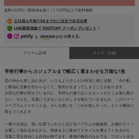
デロンギ
送料495円(一部地域を除く) 7,700円以上で送料無料
入院準備の持ち物チェック
土日祝も
午前7:59までのご注文で当日出荷
LINE新規登録で 500円OFF クーポンプレゼント
も使える。
と
アイテム説明
サイズ・詳細
学校行事からカジュアルまで幅広く着まわせる万能な1枚
窓の外から差し込む光が、いつもより少しだけ特別に感じる朝。「今の私」
に馴染む正解が分からなくて、指先が止まってしまうことがあります。
大切な行事が控えているのに、手持ちの服ではシルエットがどこか落ち着か
ない。そんな、言葉にできないもどかしさを抱えていませんか。このツイー
ドペプラムジャケットは、そんな迷いを「これが欲しかった」という確信に
変えてくれます。
一番の主役は、高い位置でふわりと広がるペプラムの曲線美。お腹のライン
を優しく包み込みながら、視線を上に集めてスタイルを整えてくれるから、
写真に写る自分にも自信が持てます。産後の毎日のなかでも、フロントボタ