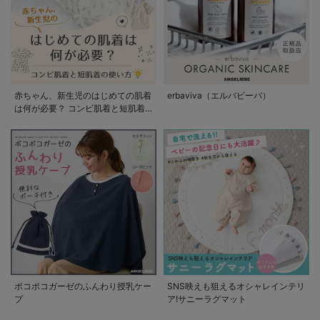
赤ちゃん、新生児のはじめての肌着
erbaviva（エルバビーバ）
は何が必要？ コンビ肌着と短肌着
の使い方
ポコポコガーゼのふんわり授乳ケー
SNS映えも狙えるオシャレインテリ
プ
ア!サニーラグマット