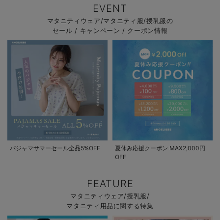
マタニティ パンツ
マタニティ ショーツ
授乳トップス
マタニティ オフィス 通勤服
授乳 ケープ
マタニティレギンス
【アウトレット】トップス・授乳トップス
透け防止
再入荷｜アウター
トップス
【37周年祭セール】4
【〜10℃】3月中旬
涼しくて可愛い「ワン
デニム
きれいめトップス派
マタニティインナー
【オフィスカジュアル
パンツタイプ
【フォーマル】ボトム
【ベビー】半袖
2WAYオール
Aライン ・フレアワ
〜5,000円（税込）
綿混素材
赤ちゃんへ使うもの
【冬のあったか特集】
EVENT
マタニティウェア/マタニティ服/授乳服の
マタニティ スカート
妊婦帯・腹帯・産前ガードル
マタニティ ドレス（結婚式・お呼ばれ）
【アウトレット】ボトムス
見えてもカワイイ
パンツ
レギンス
きれいめスカート派
ベビー
【フォーマル】トップ
【ベビー】グッズ
コンビ肌着
Iライン ・タイトシ
〜10,000円（税込）
腹巻・ひざ上パンツ
産後に使うグッズ
【冬のあったか特集】
セール / キャンペーン / クーポン情報
マタニティ トップス
マタニティ 授乳 キャミソール
マタニティ フォーマル パンツ・ボトムス
【アウトレット】パジャマ
コットン素材
スカート
オフィス
きれいめ美脚パンツ派
短肌着
快適ウェア10%OFF
ジャンパースカート/
10,001円（税込）〜
保温&リカバリー
【冬のあったか特集】
マタニティ アウター（コート）・ママコート
産褥ショーツ
【アウトレット】インナー
冷房対策
パジャマ
ツィード派
セット
ワーク・オフィス
女の子におススメのギ
レギンス・タイツ
骨盤・マタニティベルト （妊娠中・産後）
【アウトレット】ベビー
接触冷感素材
インナー
MAX55%OFF ブラッ
王道シンプル派
カジュアル
男の子におススメのギ
カップ付きインナー
産後 ガードル インナー
Tシャツブラ
雑貨
セットアップ派
フォーマル / オケー
定番ギフト
あったか度◎
マタニティ 腹巻き
ブラトップ
ベビー
あったかアイテム｜ベ
もらって嬉しいギフト
裏起毛素材
親子セット
かわいくておもしろい
パジャマサマーセール全品5%OFF
夏休み応援クーポン MAX2,000円
OFF
快適機能ウェア特集 トップス
何枚あっても嬉しいア
FEATURE
快適機能ウェア特集 ボトムス
長く使えるアイテム
マタニティウェア/授乳服/
マタニティ用品に関する特集
快適機能ウェア特集 パジャマ
お部屋映えアイテム