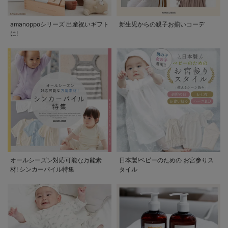
amanoppoシリーズ 出産祝いギフト
新生児からの親子お揃いコーデ
に!
オールシーズン対応可能な万能素
日本製!ベビーのための お宮参りス
材! シンカーパイル特集
タイル