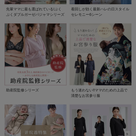
デロンギ
先輩ママに最も選ばれている!ぷく
着回しが効く最新ハレの日スタイル
ぷくダブルガーゼパジャマシリーズ
セレモニー6シーン
入院準備の持ち物チェック
助産院監修シリーズ
もう迷わない!!ママのための上品で
清楚なお宮参り服