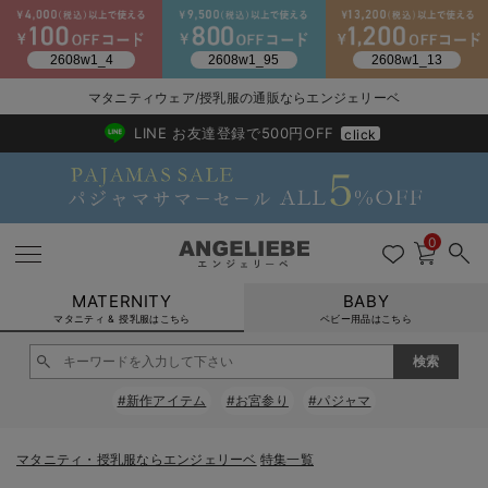
2026/NewArrival
送料495円(一部地域を除く) 7,700円以上で送料無料
マタニティウェア/授乳服の通販ならエンジェリーベ
LINE お友達登録で500円OFF
click
0
MATERNITY
BABY
マタニティ & 授乳服はこちら
ベビー用品はこちら
戻る
戻る
戻る
戻る
戻る
戻る
戻る
戻る
戻る
戻る
戻る
戻る
戻る
戻る
戻る
戻る
戻る
戻る
戻る
戻る
戻る
戻る
戻る
戻る
戻る
戻る
戻る
戻る
戻る
戻る
戻る
#新作アイテム
#お宮参り
#パジャマ
マタニティウェア全て
マタニティ 下着・インナー全て
授乳服全て
マタニティ フォーマル全て
授乳用品全て
マタニティレッグウェア全て
マタニティ ボディケア全て
アウトレット全て
特集全て
再入荷全て
送料無料アイテム全て
ブラキャミ おまとめ
【37周年祭セール】
気温差別オススメアイ
マタニティウェア お
こだわりの履き心地！
出産準備応援割全て
春のマタニティワンピ
Gift Selection 
冬の冷え対策インナー
入院準備の持ち物チェ
冬のあったか特集全て
マタニティ ワンピース
授乳ワンピース
マタニティ スーツ
妊婦用 抱き枕・授乳クッション
マタニティストッキング・タイツ
妊娠線クリーム
【アウトレット】ワンピース
抗菌防臭加工
再入荷｜インナー
授乳ブラ・マタニティブラ（マタニティインナー・産後用品）
ワンピース
【37周年祭セール】2
【15℃】3月下旬～
動きやすく着回しでき
強撚スムース(コスパ
【おまとめ割】パジャ
カジュアル
ジャケット派
マタニティパジャマ
【オフィスカジュアル
レギンスタイプ
【フォーマル】ワンピ
【ベビー】長袖
ハンカチ
快適ウェア10%OFF
セットアップ・ レイ
〜3,000円（税込）
薄くてあったか
入院してすぐ使うグッ
【冬のあったか特集】
マタニティ・授乳服ならエンジェリーベ
特集一覧