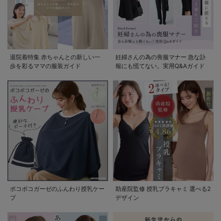
退院着特集 赤ちゃんとの新しい一
妊婦さんの為の喪服マナー 急な訃
歩を彩るママの服装ガイド
報にも慌てない。実用Q&Aガイド
ポコポコガーゼのふんわり授乳ケー
助産院監修 授乳ブラキャミ 選べる2
プ
デザイン