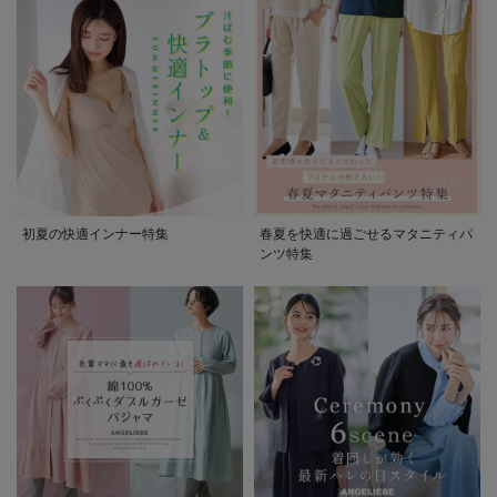
erbaviva（エルバビーバ）
安心の日本製。先輩ママが買ってよかった！本当に必要な出産準備品
ハレの日に着るANGELIEBEのセレモニー
買って正解！高評価レビューアイテム
冬に可愛いニットがお得！
初夏の快適インナー特集
春夏を快適に過ごせるマタニティパ
親子コーデ｜ママとベビーにおすすめ！
ンツ特集
便利な育児家電
Gift Selection 出産祝い
ロンパースはいつからいつまで使う？選ぶポイントも解説！
保育園・入園準備特集
ファルスカ